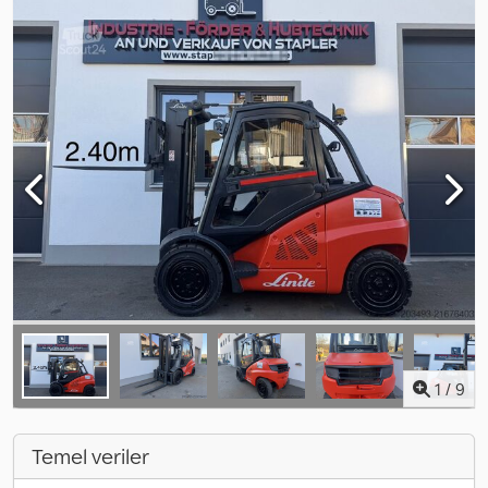
1
/
9
Temel veriler