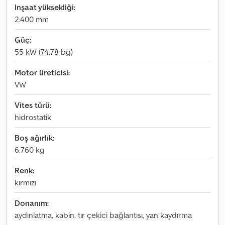
Inşaat yüksekliği:
2.400 mm
Güç:
55 kW (74,78 bg)
Motor üreticisi:
VW
Vites türü:
hidrostatik
Boş ağırlık:
6.760 kg
Renk:
kırmızı
Donanım:
aydınlatma, kabin, tır çekici bağlantısı, yan kaydırma