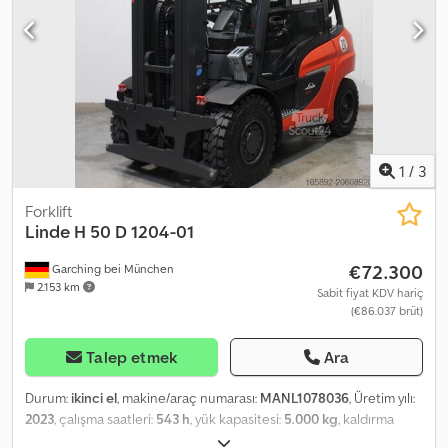
1
/
3
Forklift
Linde
H 50 D 1204-01
€72.300
Garching bei München
2.153 km
Sabit fiyat KDV hariç
(€86.037 brüt)
Talep etmek
Ara
Durum:
ikinci el
, makine/araç numarası:
MANL1078036
, Üretim yılı:
2023
, çalışma saatleri:
543 h
, yük kapasitesi:
5.000 kg
, kaldırma
yüksekliği:
5.065 mm
, serbest kaldırma:
1.630 mm
, yük merkezi: