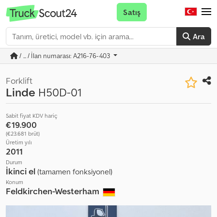
Satış
Ara
/ ... / İlan numarası: A216-76-403
Forklift
Linde
H50D-01
Sabit fiyat KDV hariç
€19.900
(€23.681 brüt)
Üretim yılı
2011
Durum
İkinci el
(tamamen fonksiyonel)
Konum
Feldkirchen-Westerham