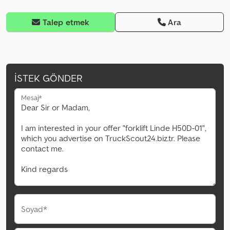
Talep etmek
Ara
İSTEK GÖNDER
Mesaj*
Soyad*