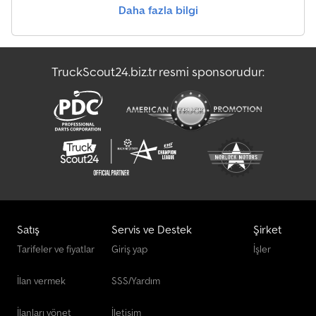
Daha fazla bilgi
TruckScout24.biz.tr resmi sponsorudur:
Satış
Servis ve Destek
Şirket
Tarifeler ve fiyatlar
Giriş yap
İşler
İlan vermek
SSS/Yardım
İlanları yönet
İletişim