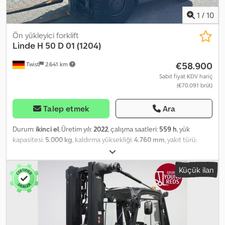
ekran - Üst arka kamera - Kabinde 12V soket - Kolçakta 5V USB
soketi - Kornalı geri vites tutamağı - Online veri aktarımı - LSP 0.6
1
/
10
Ref: ANL1088563
Ön yükleyici forklift
Linde
H 50 D 01 (1204)
€58.900
Twist
2.641 km
Sabit fiyat KDV hariç
(€70.091 brüt)
Talep etmek
Ara
Durum:
ikinci el
, Üretim yılı:
2022
, çalışma saatleri:
559 h
, yük
kapasitesi:
5.000 kg
, kaldırma yüksekliği:
4.760 mm
, yakıt türü:
dizel
, direk tipi:
triplex
, inşaat yüksekliği:
2.530 mm
, lastik durumu:
50 yüzde
, ön lastik ölçüsü:
300 x 15 SE
, arka lastik boyutu:
250 x 25
Küçük ilan
SE
, renk:
diğer
, Opsiyonel donanım: 3. valf, 4. valf, arka çalışma farı,
ön çalışma farı, ısıtıcı, partikül filtresi, tam kabin, güvenlik lambası.
Dedpozlkz Tsfx Anvsck