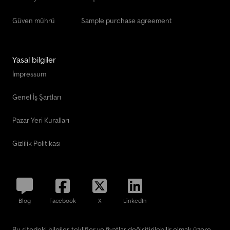
Güven mührü
Sample purchase agreement
Yasal bilgiler
İmpressum
Genel İş Şartları
Pazar Yeri Kuralları
Gizlilik Politikası
Blog
Facebook
X
LinkedIn
Bu sitedeki bilgiler, teklifler ve fiyatlar değişitirilebilir olmak üzere