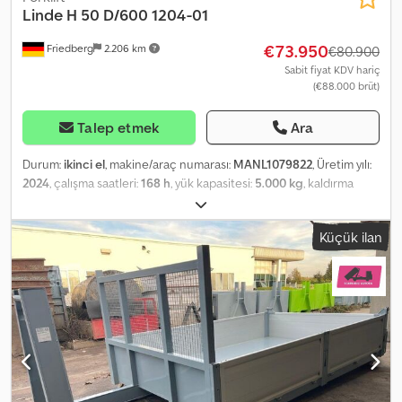
Linde
H 50 D/600 1204-01
€73.950
Friedberg
2.206 km
€80.900
Sabit fiyat KDV hariç
(€88.000 brüt)
Talep etmek
Ara
Durum:
ikinci el
, makine/araç numarası:
MANL1079822
, Üretim yılı:
2024
, çalışma saatleri:
168 h
, yük kapasitesi:
5.000 kg
, kaldırma
yüksekliği:
3.700 mm
, serbest kaldırma:
150 mm
, yük merkezi:
600
mm
, direk tipi:
simpleks
, fork taşıyıcı genişliği:
1.350 mm
, çatalların
Küçük ilan
uzunluğu:
2.000 mm
, ön lastik ölçüsü:
300-15
, arka lastik boyutu:
250-15
, boş ağırlık:
7.140 kg
, toplam yükseklik:
2.880 mm
, toplam
uzunluk:
3.166 mm
, toplam genişlik:
1.448 mm
, yakıt:
dizel
, - Araç:
Çift ek hidrolik Dcodpfjw Uv N Ajx Anvek - Direk: Çift ek hidrolik -
Çatal taşıyıcı - Tam kabin - Isıtma - Partikül filtresi entegre - Ön
tarafta 2 x LED çalışma projektörü - Arka tarafta 1 x geri vites
projektörü - Park ve sürüş lambası, fren lambaları ve sinyaller
içeren aydınlatma sistemi - Ön spot: BlueSpot - Arka spot:
BlueSpot - Tavan koruma ızgarası - Erişim kontrolü: Connect