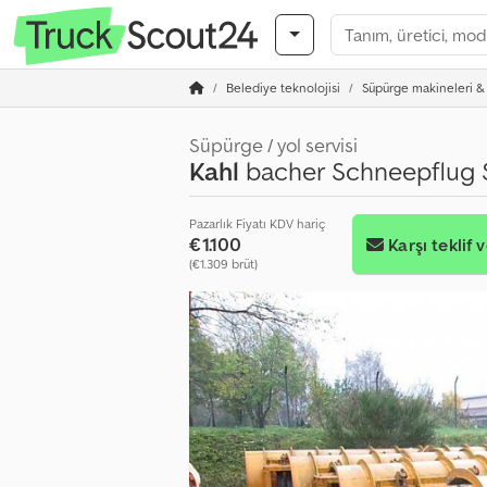
Belediye teknolojisi
Süpürge makineleri & 
Süpürge / yol servisi
Kahl
bacher Schneepflug 
Pazarlık Fiyatı KDV hariç
€1.100
Karşı teklif 
(€1.309 brüt)