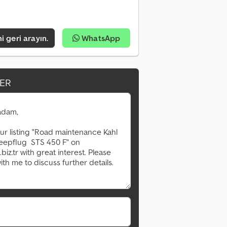
i geri arayın.
WhatsApp
ER