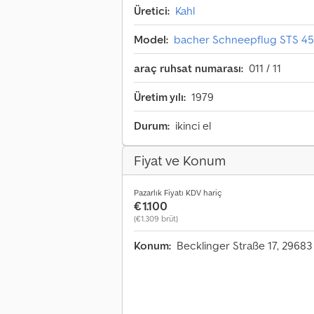
Üretici:
Kahl
Model:
bacher Schneepflug STS 45
araç ruhsat numarası:
011 / 11
Üretim yılı:
1979
Durum:
ikinci el
Fiyat ve Konum
Pazarlık Fiyatı KDV hariç
€1.100
(€1.309 brüt)
Konum:
Becklinger Straße 17, 29683