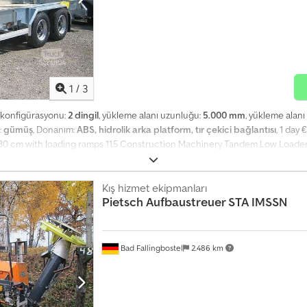
1
/
3
l konfigürasyonu:
2 dingil
, yükleme alanı uzunluğu:
5.000 mm
, yükleme alanı 
:
gümüş
, Donanım:
ABS, hidrolik arka platform, tır çekici bağlantısı
, 1 day
x 30 cm with loading ramps 11.5 Construction Machinery Tandem Low Loa
ible total weight: kg • Payload approx.: kg • Loading area approx.: 5000 x 2
rced 25 t gearbox support winch with load and rapid operation (no jockey whe
g brackets in the outer frame (2,000 daN per pair) • 2 folding supports at th
Kış hizmet ekipmanları
Pietsch
Aufbaustreuer STA IMSSN
den decking on the bed • Chassis frame including bodywork hot-dip galvan
Bad Fallingbostel
2.486 km