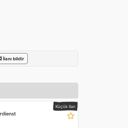
İlanı bildir
Küçük ilan
rdienst