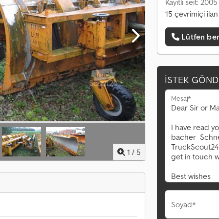
Kayıtlı seit: 2005
15 çevrimiçi ilan
Lütfen ben
İSTEK GÖND
Mesaj*
1
/
5
Soyad*