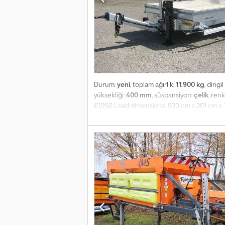
Durum:
yeni
, toplam ağırlık:
11.900 kg
, dingi
yüksekliği:
400 mm
, süspansiyon:
çelik
, renk
€1,950 Load dimensions: 500 cm x 201 cm 
Equipment: Dcjdpfein Ia Rex Afhsk • Permiss
hot-dip galvanized • Fixed drawbar • Reinfo
(in the corners) • 5 pairs of recessed lashin
Steel mudguards, hot-dip galvanized • Woo