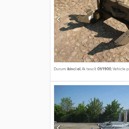
Durum:
ikinci el
, ilk tescil:
01/1900
, Vehicle 