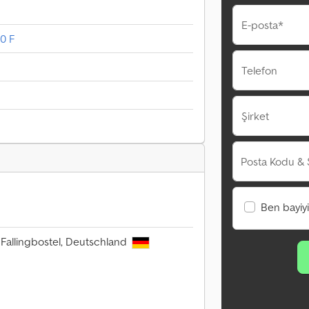
E-posta*
0 F
Telefon
Şirket
Posta Kodu & 
Ben bayiy
 Fallingbostel, Deutschland