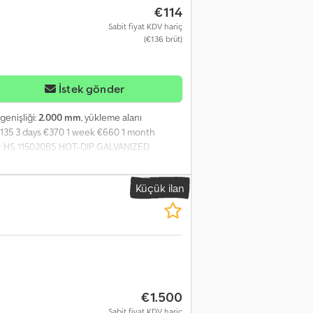
€114
Sabit fiyat KDV hariç
(€136 brüt)
İstek gönder
genişliği:
2.000 mm
, yükleme alanı
 €135 3 days €370 1 week €660 1 month
der HS 115020BS HOT-DIP GALVANIZED
010 mm • Loading ramps with grating surface,
el!) • 2 pairs of recessed 6 t lashing rings
Küçük ilan
e rear of the vehicle • ABS braking system •
ized in immersion bath
€1.500
Sabit fiyat KDV hariç