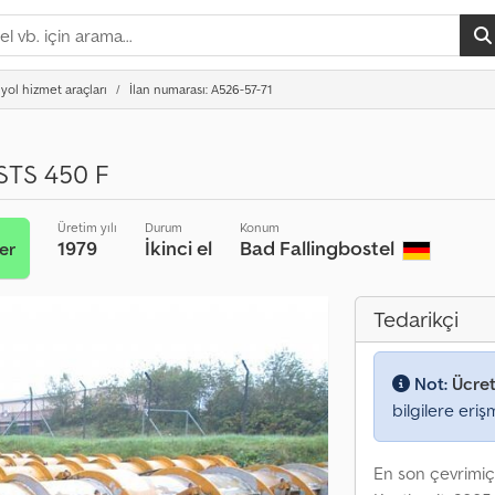
yol hizmet araçları
İlan numarası: A526-57-71
STS 450 F
Üretim yılı
Durum
Konum
1979
İkinci el
Bad Fallingbostel
ver
Tedarikçi
Not:
Ücret
bilgilere eriş
En son çevrimiç