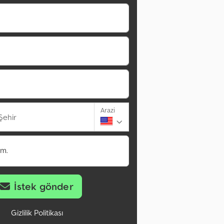
Arazi
Şehir
im.
İstek gönder
Gizlilik Politikası