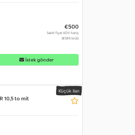
€500
Sabit fiyat KDV hariç
(€595 brüt)
İstek gönder
Küçük ilan
10,5 to mit