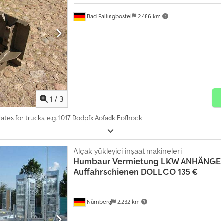
Bad Fallingbostel
2.486 km
1
/
3
plates for trucks, e.g. 1017 Dodpfx Aofadk Eofhock
Alçak yükleyici inşaat makineleri
Humbaur
Vermietung LKW ANHÄNGER 
Auffahrschienen DOLLCO 135 €
Nürnberg
2.232 km