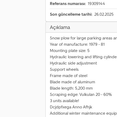
Referans numarası:
19309144
Son güncelleme tarihi:
26.02.2025
Açıklama
Snow plow for large parking areas and
Year of manufacture: 1979 - 81
Mounting plate size: 5
Hydraulic lowering and lifting cylinde
Hydraulic side adjustment
Support wheels
Frame made of steel
Blade made of aluminum
Blade length: 5,200 mm
Scraping edge: Vulkulan 20 - 60%
3 units available!
Dcjdpfxega Anno Afhjk
Additional winter maintenance equip