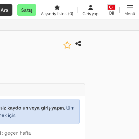
Ara
Satış
Dil
Alışveriş listesi
(0)
Giriş yap
Menü
siz kaydolun veya giriş yapın,
tüm
mek için.
i : geçen hafta