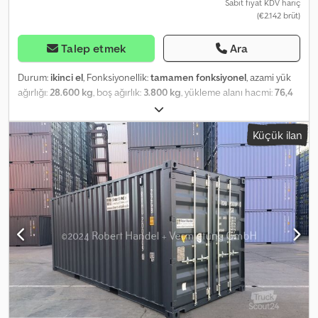
Sabit fiyat KDV hariç
(€2.142 brüt)
Talep etmek
Ara
Durum:
ikinci el
, Fonksiyonellik:
tamamen fonksiyonel
, azami yük
ağırlığı:
28.600 kg
, boş ağırlık:
3.800 kg
, yükleme alanı hacmi:
76,4
m³
, 40-foot Storage Container; used Dsdpotp Tbnefx Ag Sekr -
Wind and water-tight - Smooth-operating double-wing doors -
Küçük ilan
Wooden floor - With valid CSC plate Technical Data: - External
dimensions (LxWxH): 12,192 x 2,438 x 2,896 mm - Internal
dimensions (LxWxH): 12,032 x 2,352 x 2,698 mm - Door opening:
2,343 x 2,585 mm - Volume: 76.2 m³ Container Construction: - Steel
frame construction as a load-bearing element, consisting of 4
corner posts (6 mm thick), roof and floor beams 3 to 4 mm thick -
Walls made of corrugated steel sheet, 2 mm thick - Double-wing
doors with all-round rubber sealing - 4x galvanized door locking
bars - 4x ventilation openings in the side walls below the roof
frame - Forklift pockets in floor longitudinal beams, 4 mm thick -
Floor made from coated wooden panels, 28 mm thick, water-
resistant, built to ISO standard Delivery available at additional cost.
Inspections are possible by appointment at our premises in 48465