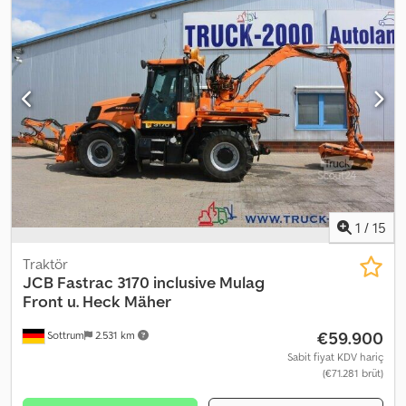
yılı:
2006
, Donanım:
ABS
, Used Schmitz box semi-trailer, 3 axles
with disc brakes and air suspension, ABS, Ferroplast box body with
rear doors and closed roof, galvanized chassis, internal load
height 2.70 m, internal rack, year 2006, valid inspection until
30.01.2024 – Dealer: INTERDRIVE SRL – Parma. Djdomxl E Djpfx Ag
Sekr
1
/
15
Traktör
JCB
Fastrac 3170 inclusive Mulag
Front u. Heck Mäher
€59.900
Sottrum
2.531 km
Sabit fiyat KDV hariç
(€71.281 brüt)