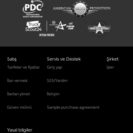
manufactured according to the customer’s specific
requirements. Showroom Address: Im Mannenberg 9a, 53557 Bad
Hönningen For further information or custom configurations,
please don’t hesitate to contact us!
Satış
Servis ve Destek
Şirket
Tarifeler ve fiyatlar
Giriş yap
İşler
İlan vermek
SSS/Yardım
İlanları yönet
İletişim
Güven mührü
Sample purchase agreement
Yasal bilgiler