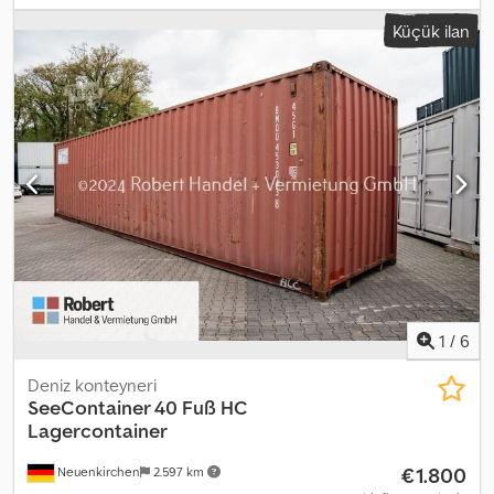
gerekiyor. Dsdsyd T H Rjpfx Ag Sskr
Küçük ilan
1
/
6
Deniz konteyneri
SeeContainer 40 Fuß HC
Lagercontainer
€1.800
Neuenkirchen
2.597 km