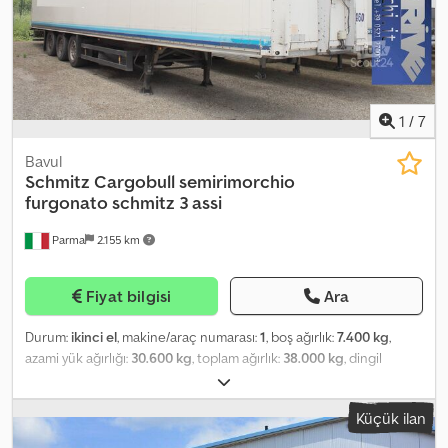
1
/
7
Bavul
Schmitz Cargobull
semirimorchio
furgonato schmitz 3 assi
Parma
2.155 km
Fiyat bilgisi
Ara
Durum:
ikinci el
, makine/araç numarası:
1
, boş ağırlık:
7.400 kg
,
azami yük ağırlığı:
30.600 kg
, toplam ağırlık:
38.000 kg
, dingil
konfigürasyonu:
3 dingil
, ilk tescil:
11/2006
, bir sonraki muayene
(TÜV):
01/2024
, yükleme alanı uzunluğu:
13.650 mm
, yükleme alanı
Küçük ilan
genişliği:
2.500 mm
, yükleme alanı yüksekliği:
2.700 mm
,
süspansiyon:
hava
, lastik boyutu:
385.55 r 22.5
, renk:
beyaz
, Üretim