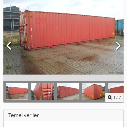
1
/
7
Temel veriler