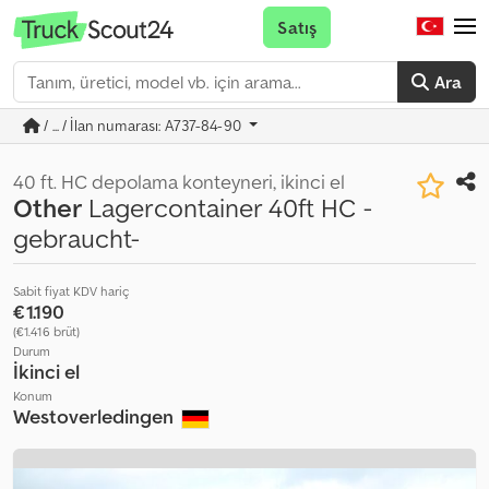
Satış
Ara
/ ... / İlan numarası: A737-84-90
40 ft. HC depolama konteyneri, ikinci el
Other
Lagercontainer 40ft HC -
gebraucht-
Sabit fiyat KDV hariç
€1.190
(€1.416 brüt)
Durum
İkinci el
Konum
Westoverledingen