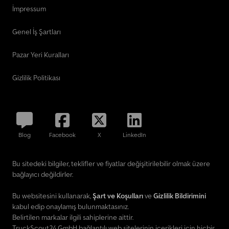
İmpressum
Genel İş Şartları
Pazar Yeri Kuralları
Gizlilik Politikası
Blog
Facebook
X
LinkedIn
Bu sitedeki bilgiler, teklifler ve fiyatlar değişitirilebilir olmak üzere
bağlayıcı değildirler.
Bu websitesini kullanarak,
Şart ve Koşulları
ve
Gizlilik Bildirimini
kabul edip onaylamış bulunmaktasınız.
Belirtilen markalar ilgili sahiplerine aittir.
TruckScout24 GmbH bağlantılı web sitelerinin içerikleri için hiçbir