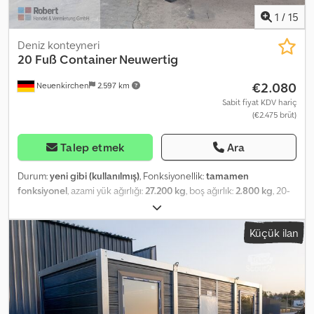
Schüttorf at any time.
1
/
15
Deniz konteyneri
20 Fuß Container Neuwertig
€2.080
Neuenkirchen
2.597 km
Sabit fiyat KDV hariç
(€2.475 brüt)
Talep etmek
Ara
Durum:
yeni gibi (kullanılmış)
, Fonksiyonellik:
tamamen
fonksiyonel
, azami yük ağırlığı:
27.200 kg
, boş ağırlık:
2.800 kg
, 20-
foot Container; As new; Only one sea voyage old Wind and
watertight Smooth-operating double-wing doors Wooden floor
Küçük ilan
With valid CSC plate EOD doors available on request Technical
specifications: External dimensions (LxWxH): 6,058 x 2,438 x 2,591
mm Internal dimensions (LxWxH): 5,898 x 2,350 x 2,390 mm Door
opening (W): 2,300 mm Volume: 33 m³ Tare weight: 2.25 t Payload:
up to max. 30 t General description: Container construction:
Steel frame structure as load-bearing element consisting of 4