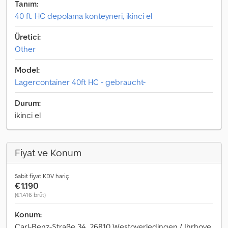
Tanım:
40 ft. HC depolama konteyneri, ikinci el
Üretici:
Other
Model:
Lagercontainer 40ft HC - gebraucht-
Durum:
ikinci el
Fiyat ve Konum
Sabit fiyat KDV hariç
€1.190
(€1.416 brüt)
Konum:
Carl-Benz-Straße 34, 26810 Westoverledingen / Ihrhove,