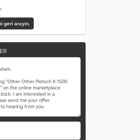
n
i geri arayın.
ER