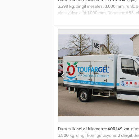
2.299 kg
, dingil mesafesi:
3.000 mm
, renk:
b
alanı yüksekliği:
1.090 mm
, Donanım:
ABS, el
Euro 6 Motor/Güç: 1.968 cm³, turboşarjlı Şan
camlar, elektrikli camlar, elektrikli dış ayn
kadar soğutma Diğer ekipmanlar: Hidrolik di
Sağ sürgülü kapı Sürücü hava yastığı Elektrikl
mesafesi 3.000 mm Euro 6 Blaupunkt radyo S
için tekliflerimizi inceleyebilirsiniz Bağlayı
Durum:
ikinci el
, kilometre:
406.149 km
, güç
3.500 kg
, dingil konfigürasyonu:
2 dingil
, di