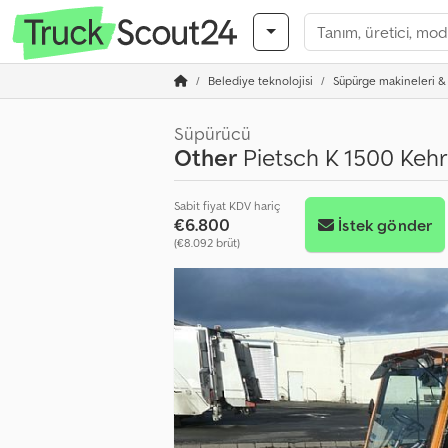
Belediye teknolojisi
Süpürge makineleri & 
Süpürücü
Other
Pietsch K 1500 Keh
Sabit fiyat KDV hariç
€6.800
İstek gönder
(€8.092 brüt)