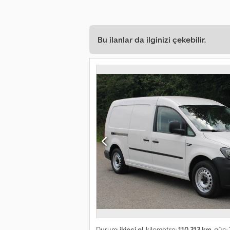
Bu ilanlar da ilginizi çekebilir.
Durum:
ikinci el
, kilometre:
110.313 km
, güç: