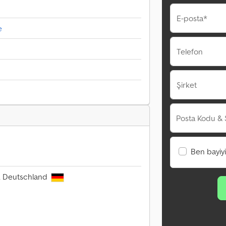
E-posta*
e
Telefon
Şirket
Posta Kodu & 
Ben bayiy
h, Deutschland