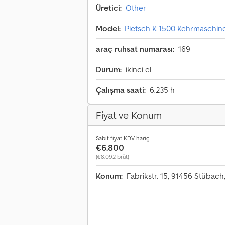
Üretici:
Other
Model:
Pietsch K 1500 Kehrmaschin
araç ruhsat numarası:
169
Durum:
ikinci el
Çalışma saati:
6.235 h
Fiyat ve Konum
Sabit fiyat KDV hariç
€6.800
(€8.092 brüt)
Konum:
Fabrikstr. 15, 91456 Stübac