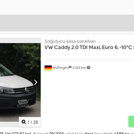
Soğutucu kasa panelvan
VW
Caddy 2.0 TDI Maxi, Euro 6, -10
Mulfingen
2.323 km
1
/
26
75 kW (101,97 bg)
, ilk tescil:
09/2016
, yakıt türü:
dizel
, boş ağırlık:
1.699 kg
, 