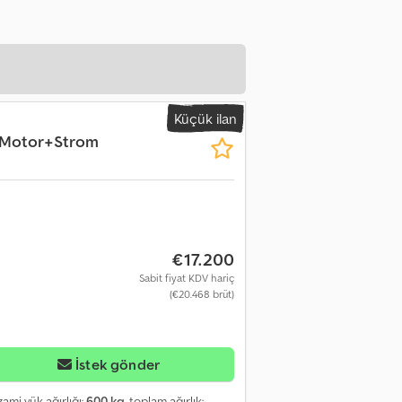
Küçük ilan
°C Motor+Strom
€17.200
Sabit fiyat KDV hariç
(€20.468 brüt)
İstek gönder
azami yük ağırlığı:
600 kg
, toplam ağırlık: