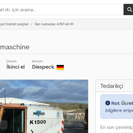
yol hizmet araçları
İlan numarası: A787-40-51
rmaschine
Durum
Konum
İkinci el
Diespeck
Tedarikçi
Not:
Ücret
bilgilere eriş
En son çevrimiç