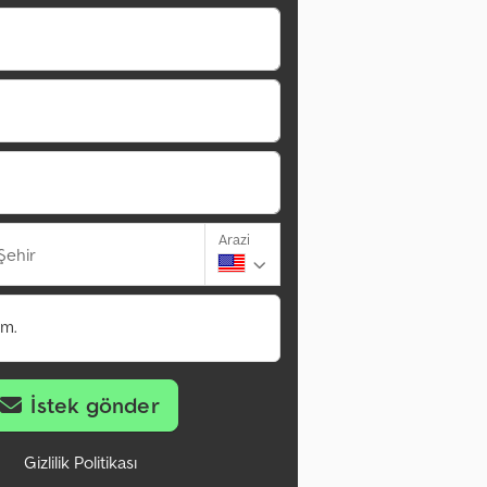
Arazi
Şehir
im.
İstek gönder
Gizlilik Politikası