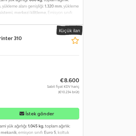
m
, yükleme alanı genişliği:
1.320 mm
, yükleme
sistemi, merkezi kilitleme
, Emisyon sınıfı:
m: Ses sistemi, Blaupunkt radyo, renkli
Kompresörlü/elektrik tahrikli, -10 °C'ye
Küçük ilan
sı) -10°C'ye kadar derin dondurucu ünitesi
inter 310
camlar ABS ASR ESP Hız sabitleyici Dingil
u araç seçkimiz bulunmaktadır. Daha fazlası
 satış hakkı saklıdır. Dodsw H Equepfx Apdeck
€8.600
Sabit fiyat KDV hariç
(€10.234 brüt)
İstek gönder
zami yük ağırlığı:
1.045 kg
, toplam ağırlık:
:
mekanik
, emisyon sınıfı:
Euro 5
, koltuk