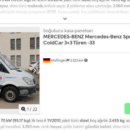
eyaz
, vites türü:
mekanik
, koltuk sayısı:
2
, yükleme alanı uzunluğu:
2.060 m
ektronik denge programı (ESP), hava yastığı, hız sabitleyici, immobilizer 
zıman: 5 vitesli Fren/Sigorta: ASR Donanım: Maxi, sağ sürgülü kapı İç donanı
alar, dış sıcaklık göstergesi Soğutmalı kasa: Derin dondurucu Soğutma ünitesi: 
reksiyon ID: 118031 Motor ve 220V elektrikli tahrik (gündüz ve gece çalışma
Soğutucu kasa panelvan
MERCEDES-BENZ
Mercedes-Benz Spr
i dış aynalar Isıtmalı dış aynalar Sigara paketi (sigara içilmemiş) Elektrikli 
ColdCar 3+3 Türen -33
toklarımızda sürekli olarak geniş bir ikinci el soğutucu ve derin donduruc
cı olmayan teklif, satış sadece ticari müşterilere yöneliktir, değişiklik ve ara
Mulfingen
2.323 km
1
/
22
:
70 kW (95,17 bg)
, ilk tescil:
11/2010
, yakıt türü:
dizel
, boş ağırlık:
2.455 kg
, a
ngil mesafesi:
3.250 mm
, renk:
beyaz
, şoför kabini:
gündüz kabini
, vites türü