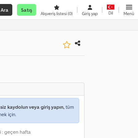
Ara
Satış
Dil
Alışveriş listesi
(0)
Giriş yap
Menü
siz kaydolun veya giriş yapın,
tüm
mek için.
i : geçen hafta