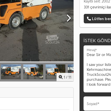
Kayıtlı seit: 2002
331 çevrimiçi ila
Lütfen ben
İSTEK GÖND
Mesaj*
1
/
11
Soyad*