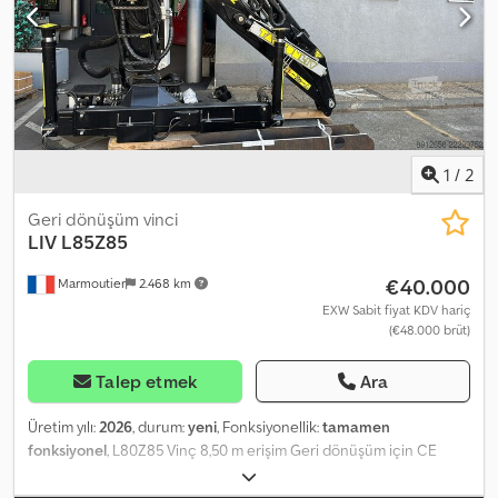
geçerliliğini kabul etmiş olursunuz ve bu Genel Şartlar ve Koşulları
okuduğunuzu beyan edersiniz. Fiyatlarımız, ihracat için geçerli net
fiyatlardır. = Ek Bilgiler = Yakıt tipi: Dizel İmalat yılı: 2017 Tahrik:
Paletli Boş ağırlık: 23.999 kg CE işareti: Evet = Şirket Bilgileri =
Daha fazla bilgi için:
1
/
2
Geri dönüşüm vinci
LIV
L85Z85
€40.000
Marmoutier
2.468 km
EXW Sabit fiyat KDV hariç
(€48.000 brüt)
Talep etmek
Ara
Üretim yılı:
2026
, durum:
yeni
, Fonksiyonellik:
tamamen
fonksiyonel
, L80Z85 Vinç 8,50 m erişim Geri dönüşüm için CE
paketi: Dengeleme vanaları, elektronik stabilite kontrol sistemi Çift
teleskopik kol Siyah RAL 9005 rengi 3,4 m uzatma kirişi İki çapraz