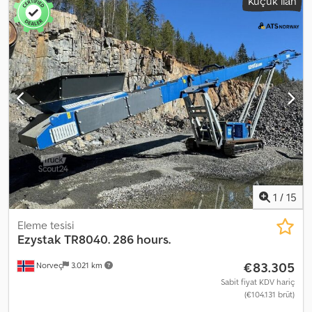
Küçük ilan
Dkedpfjxgm Hzsx Aayor = Further information = Please contact
ATS Norway for more information.
1
/
15
Eleme tesisi
Ezystak
TR8040. 286 hours.
€83.305
Norveç
3.021 km
Sabit fiyat KDV hariç
(€104.131 brüt)