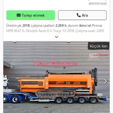
(€85.910 brüt)
Talep etmek
Ara
Üretim yılı:
2018
, çalışma saatleri:
2.269 h
, durum:
ikinci el
, Pronar
MPB 18.47 G. Dksdpfx Aezb D U Tsayjr Yıl: 2018. Çalışma saati: 2269.
Ağırlık: 15.500 kg. CE sertifikalı makine. Merkezi yağlama sistemi.
Paletler: 400 mm. Çift yönlü yan bant. Çift yönlü konveyör. Radyo ile
Küçük ilan
uzaktan kumanda. 15x15 mm. Kimlik No: 140. Heinhuis'in Genel
Hüküm ve Koşulları, Heinhuis tarafından yayınlanan tüm reklamlar,
teklifler ve fiyat listeleri, Heinhuis tarafından yapılan tüm
sözleşmeler ve bunların öncesindeki müzakereler için geçerlidir.
Herhangi bir şekilde verilen yanıtla, Heinhuis'in Genel Hüküm ve
Koşullarının geçerliliğini kabul etmiş olursunuz ve bu Genel
Hüküm ve Koşullarının içeriğini okuduğunuzu beyan edersiniz.
Fiyatlarımız, ihracat için geçerli net fiyatlardır. = Daha fazla bilgi =
Yakıt türü: Dizel Üretim yılı: 2018 Tahrik: Paletli Boş ağırlık: 15.498 kg
CE işareti: Evet = Şirket bilgileri = Daha fazla bilgi için: