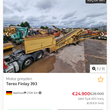
1
/
11
Moloz greyderi
Terex
Finlay 393
€24.900
Saarlouis
2.531 km
€28.900
Sabit fiyat KDV hariç
(€29.631 brüt)