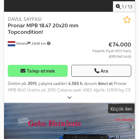
1
/
13
DAVUL SAYFASI
Pronar
MPB 18.47 20x20 mm
Topcondition!
€74.000
Almelo
2.648 km
Pazarlık Fiyatı KDV hariç
(€89.540 brüt)
Talep etmek
Ara
Üretim yılı:
2015
, çalışma saatleri:
4.565 h
, durum:
ikinci el
, Pronar
MPB 18.47. Üretim yılı: 2015. Çalışma saati: 4565. Ağırlık: 12.800 kg. CE
uyumlu. 6,5 tonluk ADR aksları. EBS. Çelik süspansiyon. Merkezi
yağlama sistemi. Caterpillar C3.4B motor. Her iki tarafa doğru
Küçük ilan
uzayan yan bant. Her iki tarafta çalışan konveyör bandı. 20x20 mm.
Radyo kontrollü uzaktan kumanda. Lastikler: 435/50R19,5. Ölçüler:
U: 11.000 mm. G: 2.550 mm. Y: 3.850 mm. ID No: 249. Heinhuis'in tüm
ilanları, teklifleri ve fiyatları ile Heinhuis tarafından yapılan tüm
sözleşmeler ve bu sözleşmelere dayanak oluşturan görüşmeler