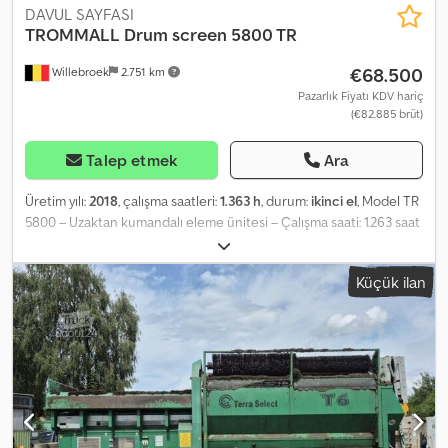
DAVUL SAYFASI
TROMMALL
Drum screen 5800 TR
€68.500
Willebroek
2.751 km
Pazarlık Fiyatı KDV hariç
(€82.885 brüt)
Talep etmek
Ara
Üretim yılı:
2018
, çalışma saatleri:
1.363 h
, durum:
ikinci el
, Model TR
5800 – Uzaktan kumandalı eleme ünitesi – Çalışma saati: 1.263 saat
– Yanmar motor, 4 silindirli – Tambur uzunluğu: 3,55 m – Tambur
çapı: 1,55 m – = Ek Bilgiler = Yakıt türü: Dizel Üretim yılı: Temmuz
Küçük ilan
2018 Model yılı: 2018 Renk: Yeşil Tahrik: Paletli Boş ağırlık: 12.500 kg
Dodpfxjzr Nipj Aayekr = Şirket Bilgileri = Antwerp ve Brüksel
arasında, A12 otoyolu üzerinde, Antwerp limanına yakın bir
konumdayız. Çalışma saatleri: Pazartesi'den Cuma'ya kadar, sabah
8.30'dan akşam 19.00'a kadar kesintisiz olarak.