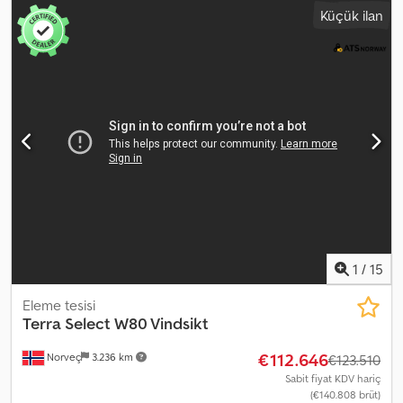
Küçük ilan
kollu ve iki pedallı orta koltuk Koltuktan stabilizatörleri kontrol
etmek için 3 kontrol kolu Koltuk üzerinde monte edilmiş 4 + 5
yönlü dağıtıcılar Altta dağıtıcı yok Isıtmalı koltuk Koltuk üzerinde
çalışma farı Kol üzerinde çalışma farı Dağıtıcı ve silindir koruması
Basınç göstergesi Saat sayacı Vinç monte edilmemiş, hemen
teslim edilebilir. Dkedezkvdkepfx Aayer
1
/
15
Eleme tesisi
Terra Select
W80 Vindsikt
€112.646
Norveç
3.236 km
€123.510
Sabit fiyat KDV hariç
(€140.808 brüt)