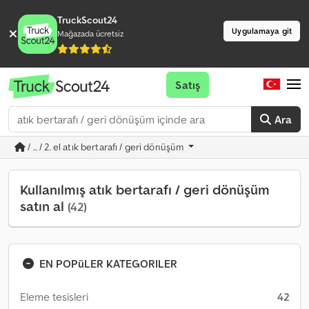
TruckScout24
Uygulamaya git
Mağazada ücretsiz
Satış
Ara
/ ... / 2. el atık bertarafı / geri dönüşüm
Kullanılmış atık bertarafı / geri dönüşüm
satın al
(42)
EN POPüLER KATEGORILER
Eleme tesisleri
42