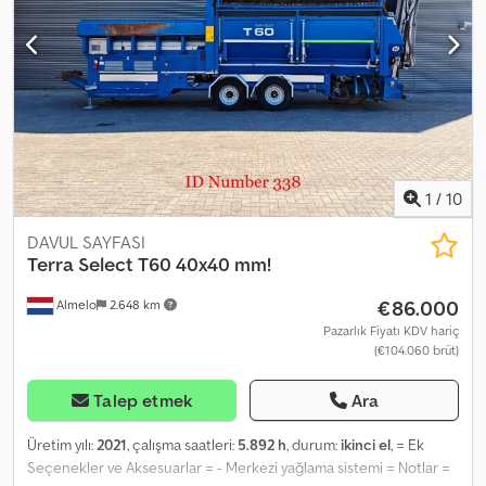
için Heinhuis'in Genel İş Koşulları geçerlidir. Her türlü iletişim
şekliyle, Heinhuis'in Genel İş Koşullarının geçerliliğini kabul etmiş
ve bu koşullardan haberdar olduğunuzu onaylamış olursunuz.
Fiyatlarımız, net ihracat fiyatlarıdır. = Ek Bilgiler = Genel Bilgiler
Üretim yılı: 2015 Renk: Turuncu Dkjdpfx Ajzp Rlyeayor Teknik
Bilgiler Yakıt türü: Dizel Tahrik: Tekerlekli Boş ağırlık: 12.799 kg
Ölçüler (U x G x Y): 1100 x 255 x 385 cm Fonksiyonel Özellikler
Çalışma genişliği: 255 cm CE işareti: Evet Durum Genel durum: İyi
Teknik durum: İyi Görünüm durumu: İyi = Şirket Bilgileri = Daha
1
/
10
fazla bilgi için:
DAVUL SAYFASI
Terra Select
T60 40x40 mm!
€86.000
Almelo
2.648 km
Pazarlık Fiyatı KDV hariç
(€104.060 brüt)
Talep etmek
Ara
Üretim yılı:
2021
, çalışma saatleri:
5.892 h
, durum:
ikinci el
, = Ek
Seçenekler ve Aksesuarlar = - Merkezi yağlama sistemi = Notlar =