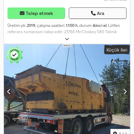
Talep etmek
Ara
Üretim yılı:
2019
, çalışma saatleri:
1.100 h
, durum:
ikinci el
, Lütfen
referans numarasını talep edin: 23766 McCloskey S80 Teknik
Özellikleri: - 2019 model - Çalışma saati: Yaklaşık 1100 saat Djdjzf U
Nbopfx Aayekr - Ağırlık: 19.250 kg - Güç: 98,1 kW - 4 fraksiyon -
Küçük ilan
Büyük ekran (Grobsicht) - Şase (Galle) - 6 silindirli Cat motoru -
Uzaktan kumanda - Konveyör bant - Elek malzemeleri -
Işıklandırma - Teslimata hazır Svedala Arbrå Teknik Özellikleri: -
Konik kırıcı - Yan bant - Besleme kutusu - Teslimata hazır D180GX
Dizel Jeneratör Teknik Özellikleri: - 2024 model - 180 kVa - 144 kW -
260 A - Ağırlık: 2.330 kg - Teslimata hazır Açıklama: 2019 McCloskey
S80 eleme tesisi, Svedala Arbrå konik kırıcı ve dizel jeneratör
satılıktır. Tüm ekipman sorunsuz çalışmakta ve iyi durumdadır. Tesis
yüksek kapasiteye sahiptir ve verimli üretim yapmaktadır. Fiyat, tüm
birim içindir ancak talep edilirse ayrı ayrı da satılabilir. Teslimata
hazır. Çalışma saati: 1100 Net ağırlık: 19250 Kw: 98,1 CE: Evet Model:
S80 eleme tesisi, Svedala Arbrå konik kırıcı ve dizel jeneratör ile =
Ek Bilgiler = CE Sertifikası: evet Seri numarası: 7xxxx Daha fazla
bilgi için lütfen ATS Norway ile iletişime geçin.
1
/
4