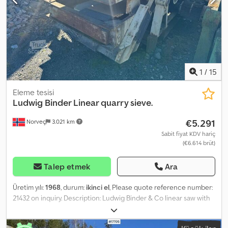
1
/
15
Eleme tesisi
Ludwig Binder Linear quarry sieve.
€5.291
Norveç
3.021 km
Sabit fiyat KDV hariç
(€6.614 brüt)
Talep etmek
Ara
Üretim yılı:
1968
, durum:
ikinci el
, Please quote reference number:
21432 on inquiry. Description: Ludwig Binder & Co linear saw with
motor, year of manufacture 1968. Comes with various spare parts.
Ready for delivery. Own weight: 111 kg Model: Binder Lineærsikt