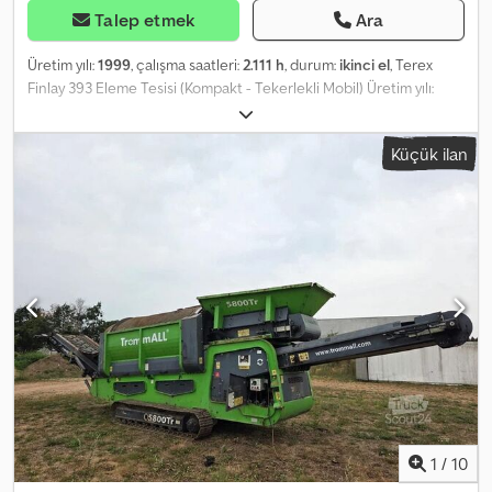
Talep etmek
Ara
Üretim yılı:
1999
, çalışma saatleri:
2.111 h
, durum:
ikinci el
, Terex
Finlay 393 Eleme Tesisi (Kompakt - Tekerlekli Mobil) Üretim yılı:
1999 Çalışma saati: 2.111 saat Bunker 3 bant 3 kat Deutz motor
Kullanıma hazır Dodpoyc Uvqefx Aayokr = Ek bilgiler = Kullanım
Küçük ilan
amacı: Madencilik Motor markası: Deutz
1
/
10