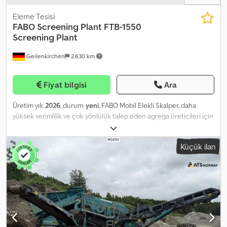
Eleme Tesisi
FABO Screening Plant
FTB-1550
Screening Plant
Geilenkirchen
2.630 km
Fiyat bilgisi
Ara
Üretim yılı:
2026
, durum:
yeni
, FABO Mobil Elekli Skalper, daha
yüksek verimlilik ve çok yönlülük talep eden agrega üreticileri için
üretilmiştir. Makine, çok amaçlı olarak kullanılabilir; ağır hizmet tipi
eğimli 2 katlı elek olarak, stoklama ve kırıcı ünitelerden önce ve
Küçük ilan
sonra skalpleme işlemlerinde veya bağımsız bir sistem olarak
kullanılabilir. Bu nedenle, FABO paletli mobil skalperler en zorlu
malzemeleri ayırabilir. FABO Mobil Skalperler müşterilerimizin
verimliliğini en üst düzeye çıkarırken üretim maliyetlerini de
düşürmelerine yardımcı olur. - Paletli Skalper Eleklerin Teknik
Özellikleri: * Bunker kapasitesi: 7 m³ Dkedpezltmfofx Aaysr *
Üretim kapasitesi: 220 – 400 ton/saat * Titreşimli elek boyutu:
1530x4800 mm * Toplam güç: 110 kVA * Elek ortamı: Delikli sac,