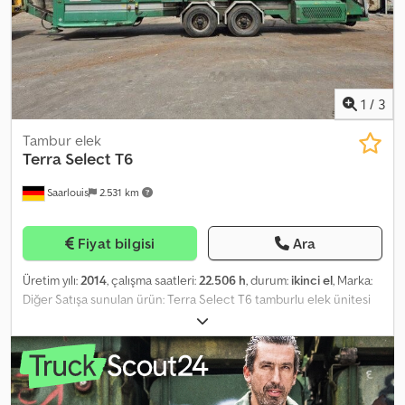
1
/
3
Tambur elek
Terra Select
T6
Saarlouis
2.531 km
Fiyat bilgisi
Ara
Üretim yılı:
2014
, çalışma saatleri:
22.506 h
, durum:
ikinci el
, Marka:
Diğer Satışa sunulan ürün: Terra Select T6 tamburlu elek ünitesi
İmalat yılı: 2014. Makine, dizel motorla çalışır ve mobil bir
römork/tandem akslı model olarak tasarlanmıştır. Araç verileri /
Teknik veriler / Donanım Terra Select T6 Araç durumu: İkinci el
araç Araç tipi: İş makinesi Araç modeli: Tamburlu elek ünitesi / Elek
ünitesi Üretici: Terra Select Model: T6 Şasi numarası / Seri