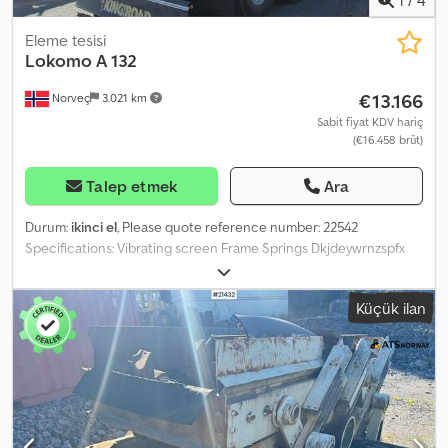
Eleme tesisi
Lokomo
A 132
€13.166
Norveç
3.021 km
Sabit fiyat KDV hariç
(€16.458 brüt)
Talep etmek
Ara
Durum:
ikinci el
, Please quote reference number: 22542
Specifications: Vibrating screen Frame Springs Dkjdeywrnzspfx
Aaysr Description: 2 units of Lokomo A 132 L for sale, price per unit.
Ready for delivery. Own weight: 11 Model: A 132 L with springs and
Küçük ilan
frame = More information = Contact ATS Norway for further
details.