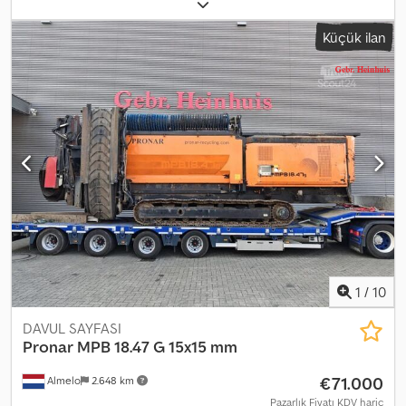
sertifikalı makine. İki yönlü yan bant. İki yönlü konveyör. Pallar: 500
mm. Yükseklik ayarlı UC hidrolik sistem (ön ve sol ayrı olarak).
Küçük ilan
Radyo kumandalı + kablolu uzaktan kumanda. Merkezi yağlama
sistemi. UC: %80. Tambur dahil değildir! Kimlik No: 323. Heinhuis'in
Genel Hüküm ve Koşulları, Heinhuis tarafından yapılan tüm
reklamlar, teklifler ve fiyatlandırmalar, Heinhuis tarafından yapılan
tüm sözleşmeler ve bunların öncesindeki görüşmeler için
geçerlidir. Herhangi bir şekilde verilen yanıtla, Heinhuis'in Genel
Hüküm ve Koşullarının geçerliliğini kabul etmiş olursunuz ve bu
Genel Hüküm ve Koşullarını incelediğinizi beyan edersiniz.
Fiyatlarımız ihracat için geçerli net fiyatlardır. = Ek Bilgiler = Yakıt
tipi: Dizel Üretim yılı: 2021 Tahrik: Paletli Boş ağırlık: 21.000 kg Dsdpfx
Aezmtz Sjayokr CE işareti: Evet = Şirket Bilgileri = Daha fazla bilgi
için:
1
/
10
DAVUL SAYFASI
Pronar
MPB 18.47 G 15x15 mm
€71.000
Almelo
2.648 km
Pazarlık Fiyatı KDV hariç