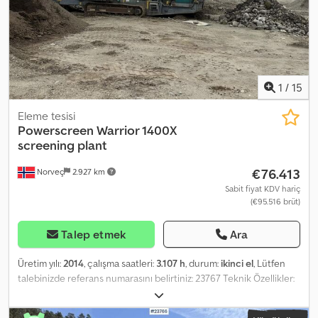
Grizzly, Bofors * Ağırlık: 31.000 kg * Elek açısı 18°–27° arasında
değişir.
1
/
15
Eleme tesisi
Powerscreen
Warrior 1400X
screening plant
€76.413
Norveç
2.927 km
Sabit fiyat KDV hariç
(€95.516 brüt)
Talep etmek
Ara
Üretim yılı:
2014
, çalışma saatleri:
3.107 h
, durum:
ikinci el
, Lütfen
talebinizde referans numarasını belirtiniz: 23767 Teknik Özellikler:
Model Yılı: 2014 Dkjdpfxszf U Nnj Aayjr Çalışma Saati: 3107 (bir
miktar artacaktır) Ağırlık: 28.100 kg Besleme Hunisi 3 Fraksiyon