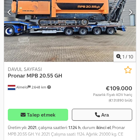
verilen yanıtla, Heinhuis'in Genel Şartlar ve Koşullarının
geçerliliğini kabul etmiş olursunuz ve bu Genel Şartlar ve
Koşullarının içeriğini okuduğunuzu beyan edersiniz. Fiyatlarımız
ihracat için geçerli net fiyatlardır. = Ek Bilgiler = Yakıt türü: Dizel
İmalat yılı: 2022 Tahrik: Tekerlekli Boş ağırlık: 15.600 kg Yük
kapasitesi: 400 kg Toplam ağırlık: 16.000 kg CE işareti: Evet = Şirket
Bilgileri = Daha fazla bilgi için:
1
/
10
DAVUL SAYFASI
Pronar
MPB 20.55 GH
€109.000
Almelo
2.648 km
Pazarlık Fiyatı KDV hariç
(€131.890 brüt)
Talep etmek
Ara
Üretim yılı:
2021
, çalışma saatleri:
1.124 h
, durum:
ikinci el
, Pronar
MPB 20.55 GH. Yıl: 2021. Çalışma saati: 1124. Ağırlık: 21.000 kg. CE