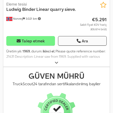
Eleme tesisi
Ludwig Binder Linear quarry sieve.
€5.291
Norveç
3.021 km
Sabit fiyat KDV hariç
(€6.614 brüt)
Talep etmek
Ara
Üretim yılı:
1969
, durum:
ikinci el
, Please quote reference number:
21431 Description: Linear saw from 1969. Supplied with various
spare parts, including an eccentric shaft and bushings. Ready for
delivery. Net weight: 111 Model: Binder Lineærsikt = Further
information = Dkedpfx Aajxgm A Nsyer Please contact ATS Norway
GÜVEN MÜHRÜ
for more information.
TruckScout24 tarafından sertifikalandırılmış bayiler