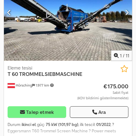
yükü 2: 12.600 kg Tamburlu elek Elek tamburu ızgara: 30 x 30 mm
Elek tamburu ızgara: 10 x 10 mm Destek ayakları Konveyör bandı
Kontrol paneli = Ek bilgiler = Yakıt türü: Dizel Kullanım amacı:
Madencilik Güç: 35 kW (47 HP) Boş ağırlık: 13.500 kg
1
/
11
Eleme tesisi
T 60 TROMMELSIEBMASCHINE
€175.000
Hörsching
1.977 km
Sabit fiyat
(KDV bildirimi gösterilmemekte)
Talep etmek
Ara
Durum:
ikinci el
, güç:
75 kW (101,97 bg)
, ilk tescil:
01/2022
, ?
Eggersmann T60 Trommel Screen Machine ? Power meets