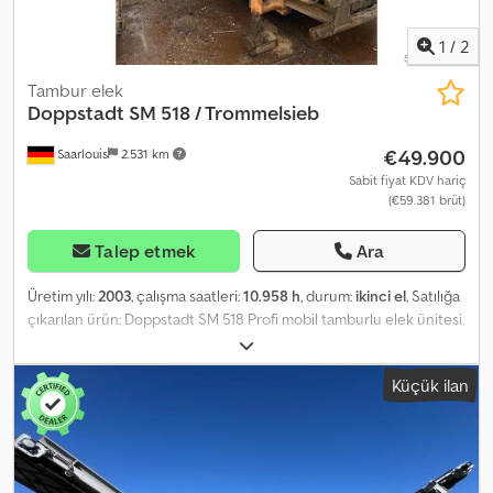
1
/
2
Tambur elek
Doppstadt
SM 518 / Trommelsieb
€49.900
Saarlouis
2.531 km
Sabit fiyat KDV hariç
(€59.381 brüt)
Talep etmek
Ara
Üretim yılı:
2003
, çalışma saatleri:
10.958 h
, durum:
ikinci el
, Satılığa
çıkarılan ürün: Doppstadt SM 518 Profi mobil tamburlu elek ünitesi.
Üretim yılı: 2003. Makine dizel motorludur. Tamburlu elek Araç
verileri / Teknik veriler / Donanım Doppstadt SM 518 Profi Dodpfx
Küçük ilan
Aszp H E Aoayjkr Araç durumu: İkinci el Araç türü: İş makinesi Araç
tipi: Mobil tamburlu elek ünitesi Üretici: Doppstadt Seri: SM Model:
518 Tip: SM518PROFI Seri numarası: W0952421533D07850 Üretim
numarası: 761 Araç rengi: Turuncu Tahrik türü: Dizel Güç: 47 kW /
64 HP İzin verilen toplam ağırlık: 13.500 kg Aks yükü 1: 1.000 kg Aks