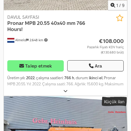
1
/
9
DAVUL SAYFASI
Pronar
MPB 20.55 40x40 mm 766
Hours!
€108.000
Almelo
2.648 km
Pazarlık Fiyatı KDV hariç
(€130.680 brüt)
Talep etmek
Ara
Üretim yılı:
2022
, çalışma saatleri:
766 h
, durum:
ikinci el
, Pronar
MPB 20.55. Yıl: 2022. Çalışma saati: 766. Ağırlık: 15.600 kg. Maksimum
ağırlık: 16.000 kg. Dksdpjznalmjfx Aayer CE sertifikalı makine. Aks
yükü: 1: 8000 kg. 2: 8000 kg. Merkezi yağlama sistemi. Çift yönlü yan
Küçük ilan
bant. Çift yönlü konveyör. 40x40 mm. Lastikler: 435/50R19,5, %90.
Kimlik No: 302. Heinhuis'in Genel Şartlar ve Koşulları, Heinhuis
tarafından yapılan tüm reklamlar, teklifler ve fiyat teklifleri,
Heinhuis tarafından yapılan tüm sözleşmeler ve bu sözleşmelere
öncülük eden müzakereler için geçerlidir. Herhangi bir şekilde