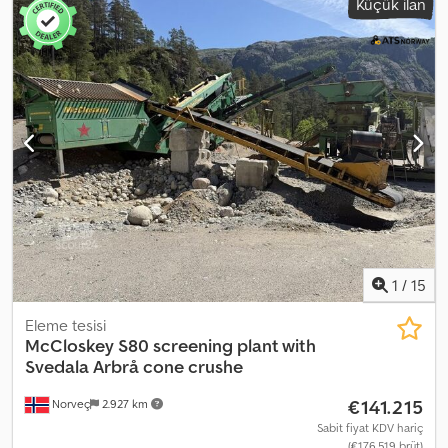
Küçük ilan
Eleme Uzaktan Kumanda Servis Geçmişi Aydınlatma Teslime Hazır
Açıklama: 2014 model bir Powerscreen Warrior 1400X eleme tesisi
satılıktır. Tüm fonksiyonlar sorunsuz çalışıyor ve makine haftalık
olarak aktif kullanımdadır, bu nedenle çalışma saati biraz daha
artacaktır. Makine, 0-22, 22-64 ve 62+ fraksiyonları üreten 3
fraksiyonlu bir elektir. Verimli ve üretken bir sistemdir. Teslime
hazırdır. Çalışma Saati: 3107 Net Ağırlık: 28100 kg CE Belgesi: Evet
Model: Warrior 1400X eleme tesisi = Ek Bilgiler = CE İşareti: evet
Seri Numarası: pid00133hdge688xxxx Daha fazla bilgi için ATS
Norway ile iletişime geçiniz.
1
/
15
Eleme tesisi
McCloskey
S80 screening plant with
Svedala Arbrå cone crushe
€141.215
Norveç
2.927 km
Sabit fiyat KDV hariç
(€176.519 brüt)