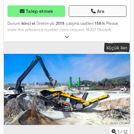
Talep etmek
Ara
Durum:
ikinci el
, Üretim yılı:
2019
, çalışma saatleri:
156 h
, Please
state the reference number upon request: 16207 Dksdpfx
Aajutdwwsyer Specifications: - Model year: 2019 - Approved in
2021, according to owner - CE marked - Operating hours: 156 -
Küçük ilan
Good tires - Waste sorting - Ready for delivery. Description: Terra
Select W80 is used for sorting waste. Well suited for separating
materials to remove contaminants such as plastics. Only 156
operating hours. Ready for delivery. Operating hours: 156 Own
weight: 11 t Model: W80 Wind Sifter = More information = Serial
number: W09W80215K3T6xxxx Please contact ATS Norway for
further information.
1
/
12