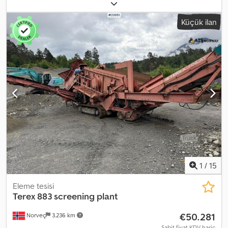
Terra Select T60. Yıl: 2021. Çalışma saati: 5893. Ağırlık: 19.000 kg. CE
sertifikalı makine. Maksimum çalışma basıncı: 250 Bar. 4 adet
Küçük ilan
hidrolik destek ayağı. İki yönlü yan bant. İki yönlü konveyör. 40x40
mm. AdBlue. Merkezi yağlama sistemi. Lastikler: 385/65R22,5, %80
durumda. ID No: 338. Heinhuis'in Genel Hüküm ve Koşulları,
Heinhuis tarafından yapılan tüm reklamlar, teklifler ve fiyat
teklifleri, Heinhuis tarafından yapılan tüm sözleşmeler ve bunlara
öncülük eden görüşmeler için geçerlidir. Herhangi bir şekilde
verilen yanıtla, Heinhuis'in Genel Hüküm ve Koşullarının
geçerliliğini kabul etmiş olursunuz ve bu Genel Hüküm ve Koşulları
okuduğunuzu beyan edersiniz. Fiyatlarımız ihracat için geçerli net
fiyatlardır. = Ek Bilgiler = Yakıt türü: Dizel Üretim yılı: 2021 Renk: Mavi
Tahrik: Tekerlekli Boş ağırlık: 19.000 kg CE işareti: Evet Genel
durum: İyi Teknik durum: İyi Dksdpfjznwr Dsx Aaysr Görsel durum:
İyi = Şirket Bilgileri = Daha fazla bilgi için:
1
/
15
Eleme tesisi
Terex
883 screening plant
€50.281
Norveç
3.236 km
Sabit fiyat KDV hariç