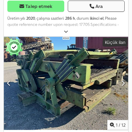
Talep etmek
Ara
Üretim yılı:
2020
, çalışma saatleri:
286 h
, durum:
ikinci el
, Please
quote reference number upon request: 17705 Specifications: -
Model year: 2020 Dksdpfx Aasyzxhveyjr - Operating hours: approx.
286 (subject to change) - Weight: 13,000 kg - Undercarriage (see
Küçük ilan
photos) - Deutz engine - Bane ring - 2x rotating beacons
Description: Ezystak TR8040 from 2020 with only 286 hours of
operation. There is a conveyor running all the way to the top.
Functions as intended and is ready for operation. Available for
delivery at short notice. Operating hours: 286 Own weight: 13,000
kg Total weight: 13,000 kg Model: TR8040 = Further information =
Contact ATS Norway for more details.
1
/
12