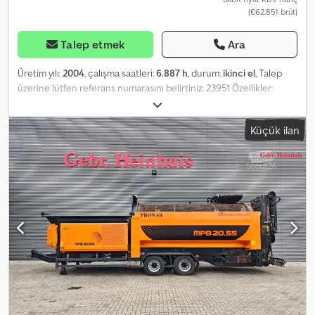
(€62.851 brüt)
Talep etmek
Ara
Üretim yılı:
2004
, çalışma saatleri:
6.887 h
, durum:
ikinci el
, Talep
üzerine lütfen referans numarasını belirtiniz: 23951 Özellikler:
Model yılı 2008 Yaklaşık 6887 çalışma saati Yaklaşık 1887 motor
saati Motor, yaklaşık 5000 çalışma saatinde değiştirilmiştir. 2 adet
Küçük ilan
kapak Dkedezn E Iyjpfx Aayer İyi durumda şasi Beklendiği gibi
çalışıyor Çelik iç gövde, yaklaşık 5950 saatte değiştirilmiştir.
Teslimata hazır Çalışma saatleri: 6887 Boş ağırlık: 1 Kontrol yılı: Evet
Motor saatleri: 5000 Model: 883 sikteverk = Ek Bilgiler = Daha fazla
bilgi için ATS Norway ile iletişime geçiniz.