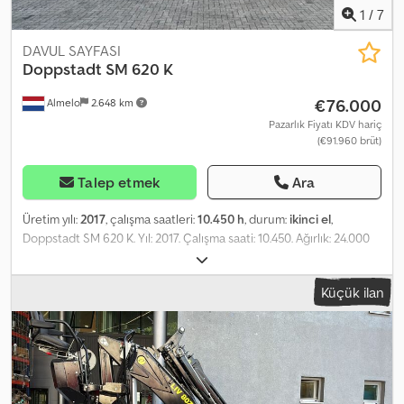
1
/
7
DAVUL SAYFASI
Doppstadt
SM 620 K
€76.000
Almelo
2.648 km
Pazarlık Fiyatı KDV hariç
(€91.960 brüt)
Talep etmek
Ara
Üretim yılı:
2017
, çalışma saatleri:
10.450 h
, durum:
ikinci el
,
Doppstadt SM 620 K. Yıl: 2017. Çalışma saati: 10.450. Ağırlık: 24.000
kg. Dkjdpfx Aaszb D Umsyor CE sertifikalı makine. Palet genişliği:
500 mm. Kullanım oranı: %80. Radyo kumandalı. Yüksekliği
Küçük ilan
ayarlanabilen şasi. İki yönlü yan bant. İki yönlü yan konveyör.
Tambur dahil değildir! ID No: 149. Heinhuis'in Genel Şartlar ve
Koşulları, Heinhuis tarafından yapılan tüm reklamlar, teklifler ve
fiyat teklifleri, Heinhuis tarafından yapılan tüm sözleşmeler ve bu
sözleşmelere yol açan müzakereler için geçerlidir. Herhangi bir
şekilde verilen yanıtla, Heinhuis'in Genel Şartlar ve Koşullarının