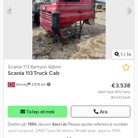
1
/
14
Scania 113 Kamyon Kabini
Scania
113 Truck Cab
€3.538
Norveç
2.978 km
Sabit fiyat KDV hariç
(€4.422 brüt)
Talep etmek
Ara
Üretim yılı:
1994
, durum:
ikinci el
, Please quote reference number
upon request: 23587 Specifications: Model year: approx. 1994
Ready for delivery Own weight: 123 Model: 113 Hytte = Further