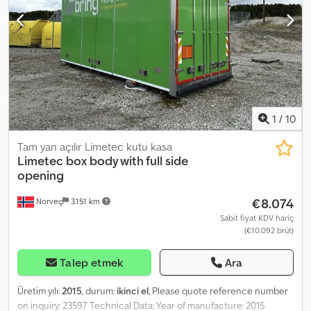
1
/
10
Tam yan açılır Limetec kutu kasa
Limetec
box body with full side
opening
€8.074
Norveç
3.151 km
Sabit fiyat KDV hariç
(€10.092 brüt)
Talep etmek
Ara
Üretim yılı:
2015
, durum:
ikinci el
, Please quote reference number
on inquiry: 23597 Technical Data: Year of manufacture: 2015