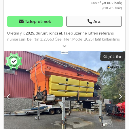
Sabit fiyat KDV hariç
(€10.205 brüt)
Talep etmek
Ara
Üretim yılı:
2025
, durum:
ikinci el
, Talep üzerine lütfen referans
numarasını belirtiniz: 23653 Özellikler: Model 2025 Hafif kullanılmış
Kompostlama için uygun 6 m uzunluk İç uzunluk: 2.388 m İç
genişlik: 2.388 m Teslimata hazır Açıklama: 2025 model bir kancalı
Küçük ilan
konteynerimiz satılıktır. Bu konteyner daha önce kompost taşımak
için kullanılmış ve artık nadiren kullanılmaktadır. Yeni gibi
görünüyor. Teslimata hazır. Dodozqkqropfx Adhowa Kendi ağırlığı: 1
Model: 2025 Krokkasse = Ek Bilgiler = Yeni mi: Hayır Kullanım amacı:
Yük taşımacılığı Daha fazla bilgi için ATS Norway ile iletişime geçin.