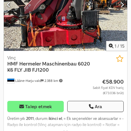
1
/
15
Vinç
HMF Hermeler Maschinenbau
6020
K6 FLY JIB FJ1200
€58.900
Lääne-Harju vald
2.388 km
Sabit fiyat KDV hariç
(€73.036 brüt)
Talep etmek
Ara
Üretim yılı:
2011
, durum:
ikinci el
, = Ek seçenekler ve aksesuarlar = -
Radyo ile kontrol (Vinç ataşmanı için radyo ile kontrol) = Notlar =
Erişim: 34,0 m Uç vinç ucunda maksimum kaldırma kapasitesi: 270