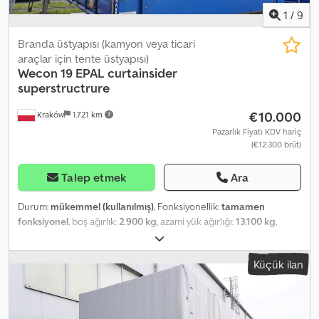
1
/
9
Branda üstyapısı (kamyon veya ticari
araçlar için tente üstyapısı)
Wecon
19 EPAL curtainsider
superstructrure
€10.000
Kraków
1.721 km
Pazarlık Fiyatı KDV hariç
(€12.300 brüt)
Talep etmek
Ara
Durum:
mükemmel (kullanılmış)
, Fonksiyonellik:
tamamen
fonksiyonel
, boş ağırlık:
2.900 kg
, azami yük ağırlığı:
13.100 kg
,
toplam ağırlık:
16.000 kg
, renk:
mavi
, yükleme alanı uzunluğu:
7.710
mm
, yükleme alanı genişliği:
2.480 mm
, yükleme alanı yüksekliği:
Küçük ilan
3.010 mm
, Üretim yılı:
2022
, Wecon branda üstyapı 19 EPAL / 301
cm yükseklik / 2022 / 2 adet Yıl: 2022 Teknik veriler: Azami toplam
ağırlık 16.000 kg Ağırlık 2.900 kg Yük kapasitesi 13.100 kg İç ölçüler:
Uzunluk 771 cm Genişlik 248 cm Yükseklik 301 cm Dodpfxezmv Nrj