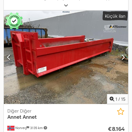
year of manufacture: 2010 Previously mounted on a 3-axle truck
Approx. 13 m³ capacity (according to owner) Hydraulic tarpaulin
Küçük ilan
cover Immediately available for delivery Own weight: 11 Model:
Approx. 2010 Asphalt body with hydraulic cover Dwsdpfx
Adezqknwjhea = Further information = Intended use: Freight
transport Please contact ATS Norway for further information.
1
/
15
Diğer Diğer
Annet Annet
€8.164
Norveç
3.135 km