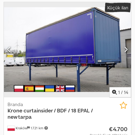
Küçük ilan
1
/
14
Branda
Krone
curtainsider / BDF / 18 EPAL /
new tarpa
€4.700
Kraków
1.721 km