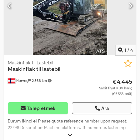
1
/
4
Maskinflak til Lastebil
Maskinflak til lastebil
€4.445
Norveç
2.866 km
Sabit fiyat KDV hariç
(€5.556 brüt)
Talep etmek
Ara
Durum:
ikinci el
, Please quote reference number upon request:
22798 Description: Machine platform with numerous fastening
points. Not suitable for hooklift trucks, but for cable/winch