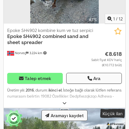
1
/
12
Epoke SH4902 kombine kum ve tuz serpici
Epoke
SH4902 combined sand and
sheet spreader
€8.618
Norveç
3.224 km
Sabit fiyat KDV hariç
(€10.772 brüt)
Talep etmek
Ara
Üretim yılı:
2016
, durum:
ikinci el
, İsteğe bağlı olarak lütfen referans
numarasını belirtin: 19082 Özellikler: Dedpfxezqkzqo Adhewa -
Model 2016 - Yüksek basınçlı nozullar - Kombine kum ve tuz
serpme sistemi - 9 ton kum kapasitesi - Tuz çözeltisi kapasitesi:
Küçük ilan
yaklaşık 8600 litre - Net ağırlık: yaklaşık 2.940 kg Açıklama: 80 birim
Aramayı kaydet
büyüklüğünde kombine kum ve tuz serpme aracı. Yeni lastik bant
ve yeni yataklar. Kısa sürede teslim edilebilir. Boş ağırlık: 17000