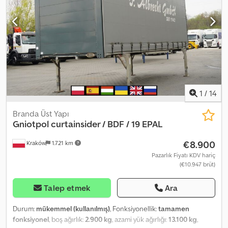
1
/
14
Branda Üst Yapı
Gniotpol
curtainsider / BDF / 19 EPAL
€8.900
Kraków
1.721 km
Pazarlık Fiyatı KDV hariç
(€10.947 brüt)
Talep etmek
Ara
Durum:
mükemmel (kullanılmış)
, Fonksiyonellik:
tamamen
fonksiyonel
, boş ağırlık:
2.900 kg
, azami yük ağırlığı:
13.100 kg
,