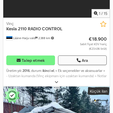
1
/
15
Vinç
Kesla
2110 RADIO CONTROL
€18.900
Lääne-Harju vald
2.388 km
Sabit fiyat KDV hariç
(€23.436 brüt)
Talep etmek
Ara
Üretim yılı:
2016
, durum:
ikinci el
, = Ek seçenekler ve aksesuarlar =
- Uzaktan kumanda (Vinç ekipmanı için uzaktan kumanda) = Notlar
= Ek bilgi: YV2R002DXFA781142 = Daha fazla bilgi = Yeni: Hayır
Kullanım alanı: Yük taşımacılığı Dwedpsx S Eukjfx Adhoa Seri
Küçük ilan
numarası: 920168899