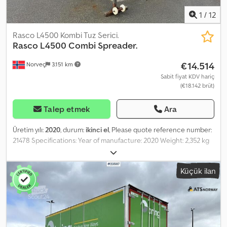
1
/
12
Rasco L4500 Kombi Tuz Serici.
Rasco
L4500 Combi Spreader.
€14.514
Norveç
3.151 km
Sabit fiyat KDV hariç
(€18.142 brüt)
Talep etmek
Ara
Üretim yılı:
2020
, durum:
ikinci el
, Please quote reference number:
21478 Specifications: Year of manufacture: 2020 Weight: 2,352 kg
(subject to confirmation) Capacity: 8 m³ 2,700 liters Ready for
delivery Unladen weight: 2,352 kg Model: 2020 Rasco L4500
Küçük ilan
Combination Spreader Dedpfx Aszqk D Esdhewa = Further
Information = Condition: Used Application: Goods transport Serial
number: 1015xxxx Please contact ATS Norway for more
information.