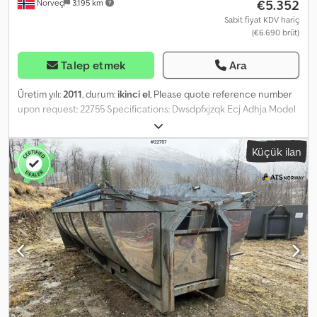
€5.352
Norveç
3.195 km
Sabit fiyat KDV hariç
(€6.690 brüt)
Talep etmek
Ara
Üretim yılı:
2011
, durum:
ikinci el
, Please quote reference number
upon request: 22755 Specifications: Dwsdpfxjzqk Ecj Adhja Model
year: 2011 Suitable for 3-axle hooklift trucks Rear extendable for 2
containers Remote control included Ready for delivery
Küçük ilan
Description: We have a 2011 Joab hooklift body for hooklift trucks
for sale. There is a rear extendable section that accommodates 2
containers. According to the owner, everything is functional,
however, errors and defects may occur. Ready for delivery. Own
weight: 1 Model: Joab hooklift body for hook truck = More
information = Application: Freight transport Please contact ATS
Norway for more information.