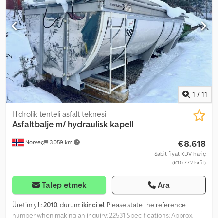
1
/
11
Hidrolik tenteli asfalt teknesi
Asfaltbalje m/ hydraulisk kapell
€8.618
Norveç
3.059 km
Sabit fiyat KDV hariç
(€10.772 brüt)
Talep etmek
Ara
Üretim yılı:
2010
, durum:
ikinci el
, Please state the reference
number when making an inquiry: 22531 Specifications: Approx.