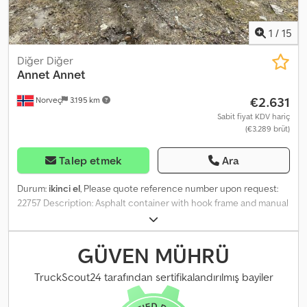
1
/
15
Diğer Diğer
Annet Annet
€2.631
Norveç
3.195 km
Sabit fiyat KDV hariç
(€3.289 brüt)
Talep etmek
Ara
Durum:
ikinci el
, Please quote reference number upon request:
22757 Description: Asphalt container with hook frame and manual
covers for sale. There are some cosmetic defects, but according
to the owner, it works perfectly. Ready for delivery. Djdpfx Adozqkn
Dehowa Unladen weight: 1 Model: Asphalt container with hook
GÜVEN MÜHRÜ
frame and manual tarp = More information = New: No Intended
use: Freight transport Please contact ATS Norway for further
TruckScout24 tarafından sertifikalandırılmış bayiler
information.