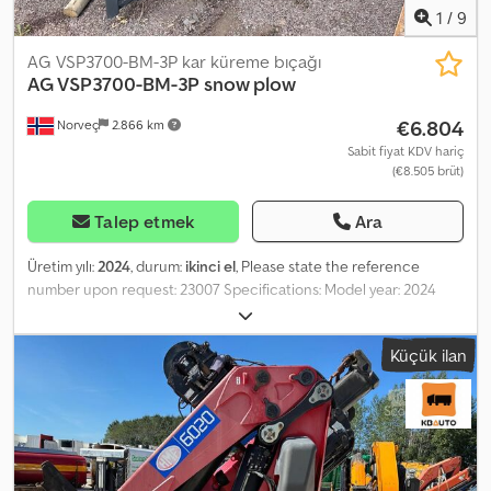
1
/
9
AG VSP3700-BM-3P kar küreme bıçağı
AG VSP3700-BM-3P snow plow
€6.804
Norveç
2.866 km
Sabit fiyat KDV hariç
(€8.505 brüt)
Talep etmek
Ara
Üretim yılı:
2024
, durum:
ikinci el
, Please state the reference
number upon request: 23007 Specifications: Model year: 2024
Working width: 3.7 m Electric directional valve Weight: 1235 kg
Marker lights Available immediately Djdpfx Aozqkm Tjdhewa =
Küçük ilan
Further information = New: No Intended use: Transport of goods
Serial number: 19xxxx For more information, please contact ATS
Norway.