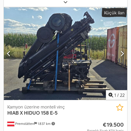
toplam ağırlık:
16.000 kg
, yükleme alanı uzunluğu:
7.720 mm
,
yükleme alanı genişliği:
2.470 mm
, yükleme alanı yüksekliği:
3.040
Küçük ilan
mm
, Üretim yılı:
2021
, Üst yapı Branda Gniotpol / BDF / 19 EPAL
Dsdpfx Aszmv I Uedhswa Yıl 2021 Teknik veriler Azami toplam
ağırlık (PBT): 16.000 kg Ağırlık: 2.900 kg Yük kapasitesi: 13.100 kg
Boyutlar Toplam uzunluk: 781 cm Kilitlemeler arasındaki uzunluk:
580 cm Önden ön kilide kadar uzunluk: 100 cm Arka kilitten kapıya
kadar uzunluk: 100 cm İç boyutlar: Uzunluk: 772 cm Genişlik: 247
cm Yükseklik: 304 cm Kapasite: 19 EPAL Mükemmel durumda.
1
/
22
Kamyon üzerine monteli vinç
HIAB
X HIDUO 158 E-5
€19.500
Premstätten
1.837 km
Pazarlık Fiyatı KDV hariç