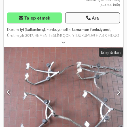
(€23.400 brüt)
Talep etmek
Ara
Durum:
iyi (kullanılmış)
, Fonksiyonellik:
tamamen fonksiyonel
,
Üretim yılı:
2017
, HEMEN TESLİM! ÇOK İYİ DURUMDA! HIAB X HIDUO
158 E-5 Dwjdpfxezmzlro Adhsa 5 x hidrolik uzatma Döner başlık ve
kavrama için 4 x hidrolik bağlantı Uzaktan kumanda
Küçük ilan