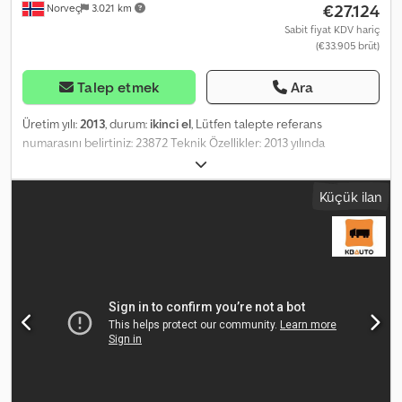
€27.124
Norveç
3.021 km
Sabit fiyat KDV hariç
(€33.905 brüt)
Talep etmek
Ara
Üretim yılı:
2013
, durum:
ikinci el
, Lütfen talepte referans
numarasını belirtiniz: 23872 Teknik Özellikler: 2013 yılında
üretilmiştir Ön salıncak 2021 yılında değiştirilmiştir. Uzaktan
kumanda 3,9 m erişim mesafesi Dwsdjzqk A Uspfx Adhoa 3 akslı
Küçük ilan
Volvo üzerine montajlı destek Teslime hazır. Boş ağırlık: 1 Model:
140B Sidelaster - Bir kol 2021 yılında değiştirildi = Ek Bilgiler =
Kullanım amacı: Yük taşımacılığı Daha fazla bilgi için lütfen ATS
Norway ile iletişime geçiniz.