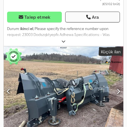
(€5.102 brüt)
Talep etmek
Ara
Durum:
ikinci el
, Please specify the reference number upon
request: 23003 Dodszqktyepfx Adhewa Specifications: - Was
mounted on a 4-axle roll-off tipper - Approx. 40 m³ - Container
body (see pictures) - Immediately available for delivery Own
Küçük ilan
weight: 11 Model: Hooklift container for 4-axle hooklift truck =
Further information = New: No Application: Goods transport
Please contact ATS Norway for further details.