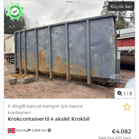
vehicles. Ready for delivery. Empty weight: 11 Model: Maskinflak
Küçük ilan
med mange festepunkter = Further Information = New: No
Dodpezqku Dsfx Adhowa Intended use: Goods transport Please
contact ATS Norway for further information.
1
/
8
4 dingilli kancalı kamyon için kanca
konteyneri
Krokcontainer til 4 akslet Krokbil
€4.082
Norveç
2.866 km
Sabit fiyat KDV hariç