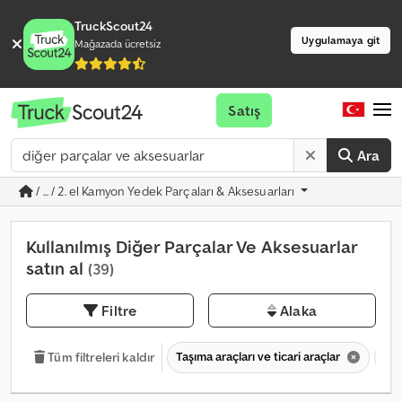
TruckScout24
Uygulamaya git
Mağazada ücretsiz
Satış
Ara
/ ... / 2. el Kamyon Yedek Parçaları & Aksesuarları
Kullanılmış Diğer Parçalar Ve Aksesuarlar
satın al
(39)
Filtre
Alaka
Taşıma araçları ve ticari araçlar
Kam
Tüm filtreleri kaldır