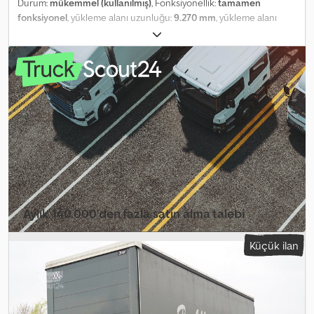
Durum:
mükemmel (kullanılmış)
, Fonksiyonellik:
tamamen
fonksiyonel
, yükleme alanı uzunluğu:
9.270 mm
, yükleme alanı
genişliği:
2.480 mm
, yükleme alanı yüksekliği:
2.800 mm
, Üretim yılı:
2020
, Kayar brandalı üstyapı Marmont / 23 EPAL Yıl 2020 Dsdpfx
Adszmv Nfjhswa Çerçeveler arası mesafe: 86 cm Uzunluk: 927 cm
Genişlik: 248 cm Yükseklik: 280 cm Kapasite: 23 EPAL Teknik ve
görsel durumu çok iyi.
Aylık 140.000'den fazla satın alma talebi
Bayi paketini seçin
Küçük ilan