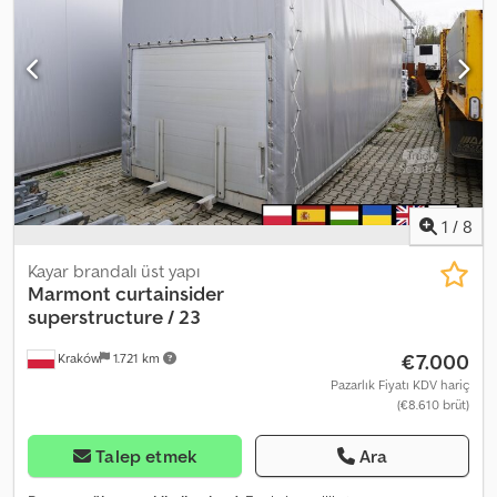
Adhowa Kapasite: 19 EPAL palet Teknik ve görsel durumu çok iyi. 2
adet aynı üstyapı mevcut.
1
/
8
Kayar brandalı üst yapı
Marmont
curtainsider
superstructure / 23
€7.000
Kraków
1.721 km
Pazarlık Fiyatı KDV hariç
(€8.610 brüt)
Talep etmek
Ara