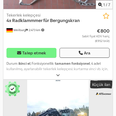
1
/
7
Tekerlek kelepçesi
4x Radklammmer für Bergungskran
€800
Weilburg
2.473 km
Sabit fiyat KDV hariç
(€952 brüt)
Talep etmek
Ara
Durum:
ikinci el
, Fonksiyonellik:
tamamen fonksiyonel
, 4 adet
kullanılmış, ayarlanabilir tekerlek kelepçesi; kurtarma vinci vb. için,
tamamen çalışır durumda. Dedszti Uujpfx Adhswa Kargo mümkün
değildir. Lütfen e-posta ile soru göndermeyiniz! Sorularınız için
Küçük ilan
bize telefondan ulaşabilirsiniz. Görüş ve teslim alma yalnızca
telefonla randevu alınarak mümkündür. Değişiklik, ara satış ve hata
yapma hakkımız saklıdır. Alman Bağımsız Motorlu Araç Satıcıları
Birliği (BVfK) üyesiyiz ve BVfK kalite damgasına sahibiz!