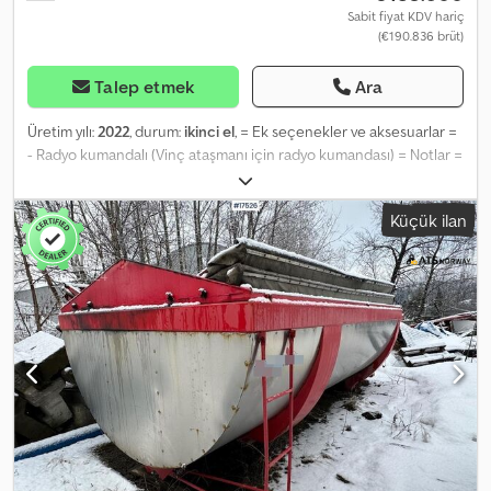
Sabit fiyat KDV hariç
(€190.836 brüt)
Talep etmek
Ara
Üretim yılı:
2022
, durum:
ikinci el
, = Ek seçenekler ve aksesuarlar =
- Radyo kumandalı (Vinç ataşmanı için radyo kumandası) = Notlar =
Ek bilgiler: 3961 çalışma saati Menzil: 33,5 m Djdpfxezp Hwlj Adhowa
Bom bölümleri: 8+6 Jib ucunda maksimum kaldırma kapasitesi:
Küçük ilan
720 kg = Daha fazla bilgi = Yeni: Hayır Kullanım alanı: Yük
taşımacılığı Kaldırma kapasitesi: 23.800 kg Kaldırma yüksekliği:
3.800 cm Seri numarası: ME0095500031