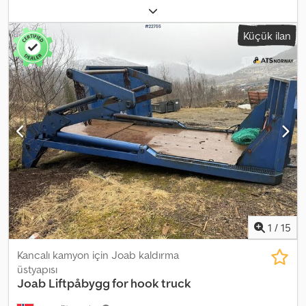
Internal length: approx. 6.4 m Internal height: approx. 3.0 m
Internal width: approx. 2.4 m For 16 pallets Available immediately
Küçük ilan
Description: Limetec box body with full side opening. The body is
in good condition. Available immediately. Curb weight: 1 Model:
box body with full side opening = Further information = Intended
use: Goods transport Dwjdpfozqk Dxex Adhsa Please contact ATS
Norway for further information.
1
/
15
Kancalı kamyon için Joab kaldırma
üstyapısı
Joab
Liftpåbygg for hook truck