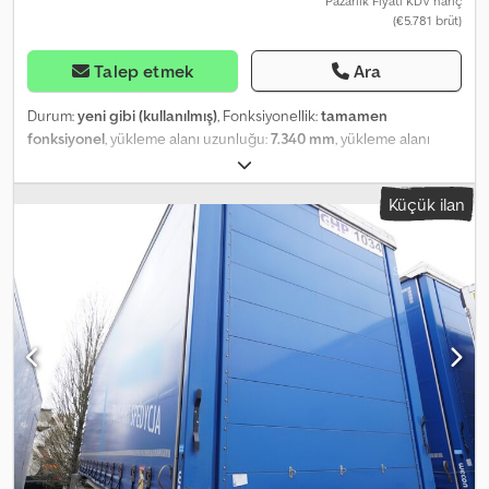
Pazarlık Fiyatı KDV hariç
(€5.781 brüt)
Talep etmek
Ara
Durum:
yeni gibi (kullanılmış)
, Fonksiyonellik:
tamamen
fonksiyonel
, yükleme alanı uzunluğu:
7.340 mm
, yükleme alanı
genişliği:
2.490 mm
, yükleme alanı yüksekliği:
2.550 mm
, Üretim yılı:
2010
, KRONE brandalı / BDF / 18 EPAL / yeni branda Yıl: 2010 Teknik
Küçük ilan
bilgiler Azami toplam ağırlık: 16.000 kg Ağırlık: 2.560 kg Yük
kapasitesi: 13.440 kg Yeni branda Dwedpfx Adjzmv Nxshja Boyutlar
Toplam uzunluk: 745 cm Kilitleme noktaları arası uzunluk: 580 cm
Ön kısımdan ön kilide kadar uzunluk: 80 cm Arka kilitten kapıya
kadar uzunluk: 85 cm İç boyutlar: Uzunluk: 734 cm Genişlik: 249 cm
Yükseklik: 255 cm Kapasite: 18 EPAL Mükemmel durumda.