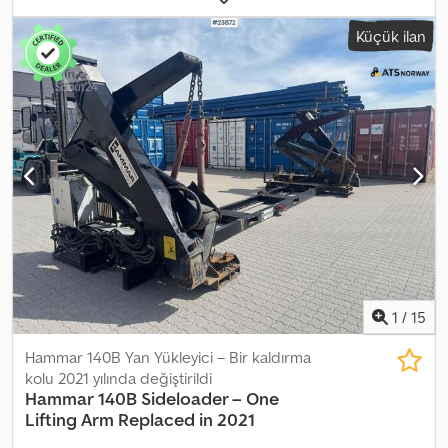
information = Intended use: Freight transport Contact ATS
Küçük ilan
Norway for further information. Dedezqk Epepfx Adhewa
1
/
15
Hammar 140B Yan Yükleyici – Bir kaldırma
kolu 2021 yılında değiştirildi
Hammar
140B Sideloader – One
Lifting Arm Replaced in 2021