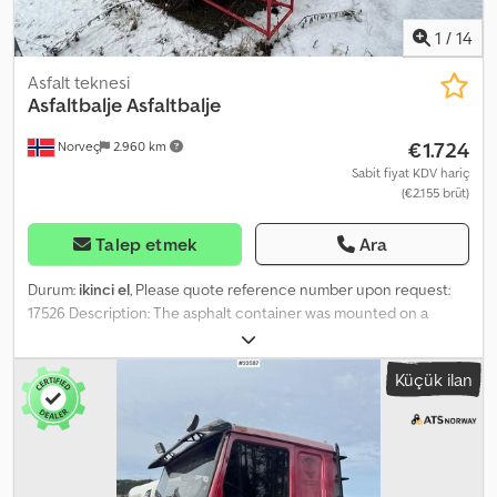
1
/
14
Asfalt teknesi
Asfaltbalje Asfaltbalje
€1.724
Norveç
2.960 km
Sabit fiyat KDV hariç
(€2.155 brüt)
Talep etmek
Ara
Durum:
ikinci el
, Please quote reference number upon request:
17526 Description: The asphalt container was mounted on a
Scania with a 330 cm wheelbase. Length is approx. 440 cm.
Available for delivery at short notice. Own weight: 11
Küçük ilan
Dwodpjzqkriofx Adhsa Model: Asfaltbalje = More information =
New: No Application: Freight transport Please contact ATS
Norway for further information.