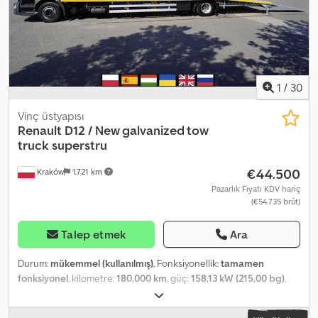
1
/
30
Vinç üstyapısı
Renault
D12 / New galvanized tow
truck superstru
€44.500
Kraków
1.721 km
Pazarlık Fiyatı KDV hariç
(€54.735 brüt)
Talep etmek
Ara
Durum:
mükemmel (kullanılmış)
, Fonksiyonellik:
tamamen
fonksiyonel
, kilometre:
180.000 km
, güç:
158,13 kW (215,00 bg)
,
yakıt türü:
dizel
, boş ağırlık:
5.950 kg
, azami yük ağırlığı:
6.040 kg
,
toplam ağırlık:
11.990 kg
, dingil konfigürasyonu:
4x2
, renk:
beyaz
,