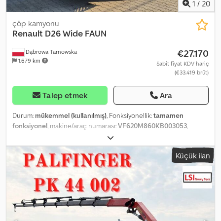
1
/
20
çöp kamyonu
Renault
D26 Wide FAUN
€27.170
Dąbrowa Tarnowska
1.679 km
Sabit fiyat KDV hariç
(€33.419 brüt)
Talep etmek
Ara
Durum:
mükemmel (kullanılmış)
, Fonksiyonellik:
tamamen
fonksiyonel
, makine/araç numarası:
VF620M860KB003053
,
kilometre:
112.637 km
, ilk tescil:
11/2018
, yakıt türü:
dizel
, boş ağırlık:
14.230 kg
, toplam ağırlık:
27.000 kg
, lastik boyutu:
315/80
, dingil
Küçük ilan
konfigürasyonu:
6x2
, dingil mesafesi:
3.550 mm
, dingil mesafesi:
1.350 mm
, yakıt:
dizel
, frenler:
motor freni
, renk:
beyaz
, vites türü:
otomatik
, emisyon sınıfı:
Euro 6
, süspansiyon:
çelik-hava
, koltuk
sayısı:
3
, toplam uzunluk:
9.100 mm
, toplam genişlik:
2.500 mm
,
toplam yükseklik:
3.450 mm
, yükleme alanı hacmi:
19,5 m³
, Üretim
yılı:
2018
, çalışma saatleri:
12.595 h
, Donanım:
ABS, Takograf, araç
içi bilgisayar, hız sabitleyici, klima, merkezi kilitleme, retarder
,