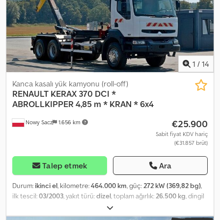
1
/
14
Kanca kasalı yük kamyonu (roll-off)
RENAULT
KERAX 370 DCI *
ABROLLKIPPER 4,85 m * KRAN * 6x4
€25.900
Nowy Sacz
1.656 km
Sabit fiyat KDV hariç
(€31.857 brüt)
Talep etmek
Ara
Durum:
ikinci el
, kilometre:
464.000 km
, güç:
272 kW (369,82 bg)
,
ilk tescil:
03/2003
, yakıt türü:
dizel
, toplam ağırlık:
26.500 kg
, dingil
konfigürasyonu:
3 dingil
, renk:
beyaz
, vites türü:
mekanik
, yükleme
alanı uzunluğu:
4.850 mm
, yükleme alanı genişliği:
1.400 mm
,