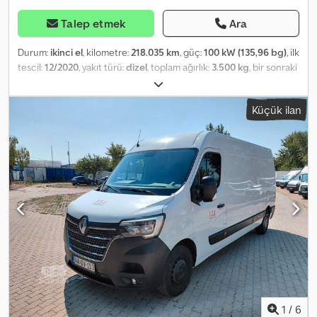
Talep etmek
Ara
Durum:
ikinci el
, kilometre:
218.035 km
, güç:
100 kW (135,96 bg)
, ilk
tescil:
12/2020
, yakıt türü:
dizel
, toplam ağırlık:
3.500 kg
, bir sonraki
muayene (TÜV):
12/2026
, renk:
beyaz
, vites türü:
mekanik
, emisyon
sınıfı:
Euro 6
, koltuk sayısı:
7
, yükleme alanı uzunluğu:
3.200 mm
,
Küçük ilan
yükleme alanı genişliği:
2.100 mm
, Üretim yılı:
2020
, Donanım:
ABS,
elektronik denge programı (ESP), klima, merkezi kilitleme
,
Lütfen bizi WhatsUp/Viber üzerinden de arayın. E-posta: Crsdpfozr
S Riox Aqief Bu araç, tüm bakım geçmişi kayıtlı olan uzun dönemli
araç parkurumuzdan biridir. Donanımlar: hız sabitleyici, klima,
Bluetooth multimedya sistemi, elektrikli aynalar ve camlar vb.
1
/
6