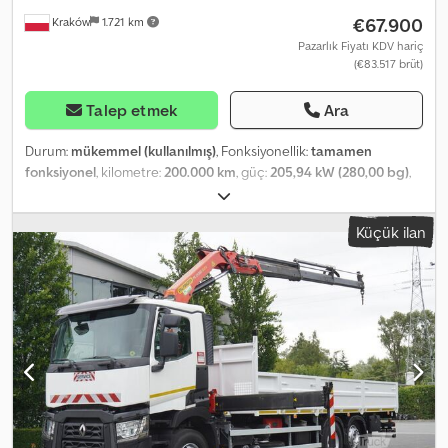
€67.900
Kraków
1.721 km
Pazarlık Fiyatı KDV hariç
(€83.517 brüt)
Talep etmek
Ara
Durum:
mükemmel (kullanılmış)
, Fonksiyonellik:
tamamen
fonksiyonel
, kilometre:
200.000 km
, güç:
205,94 kW (280,00 bg)
,
yakıt türü:
dizel
, boş ağırlık:
10.970 kg
, azami yük ağırlığı:
8.030 kg
,
toplam ağırlık:
19.000 kg
, dingil konfigürasyonu:
4x2
, dingil
Küçük ilan
mesafesi:
5.250 mm
, renk:
beyaz
, şoför kabini:
gündüz kabini
,
vites türü:
otomatik
, emisyon sınıfı:
Euro 6
, yükleme alanı uzunluğu:
6.200 mm
, yükleme alanı genişliği:
2.460 mm
, yükleme alanı
yüksekliği:
600 mm
, Üretim yılı:
2020
, Donanım:
diferansiyel kilidi,
hız sabitleyici, klima, vinç
, RENAULT C280 DTI 8 / FASSI vinç 5,6 T /
560 saat / 8 m erişim / 15 EPAL platform 2019/2020 Kilometre:
198.000 km Teknik özellikler Brüt ağırlık: 19.000 kg Araç ağırlığı:
10.970 kg Yük kapasitesi: 8.030 kg Motor gücü: 280 HP Motor
hacmi: 7.698 cc Euro 6 AdBlue Dingil mesafesi: 525 cm Crjdpfx
Aqszrw Rhoief Fassi F135a.22 vinç 560 çalışma saati 8 m erişim
Taşıma kapasitesi: 5.580 kg Uzaktan kumanda Rotator Regnault