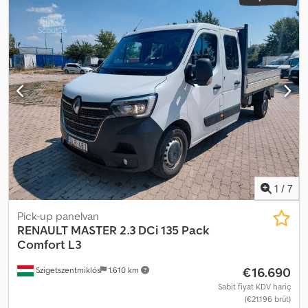
1
/
7
Pick-up panelvan
RENAULT
MASTER 2.3 DCi 135 Pack
Comfort L3
€16.690
Szigetszentmiklós
1.610 km
Sabit fiyat KDV hariç
(€21.196 brüt)