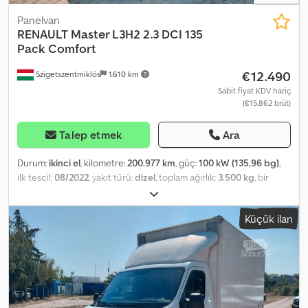
Panelvan
RENAULT
Master L3H2 2.3 DCI 135
Pack Comfort
€12.490
Szigetszentmiklós
1.610 km
Sabit fiyat KDV hariç
(€15.862 brüt)
Talep etmek
Ara
Durum:
ikinci el
, kilometre:
200.977 km
, güç:
100 kW (135,96 bg)
,
ilk tescil:
08/2022
, yakıt türü:
dizel
, toplam ağırlık:
3.500 kg
, bir
sonraki muayene (TÜV):
04/2028
, renk:
beyaz
, vites türü:
mekanik
,
emisyon sınıfı:
Euro 6
, koltuk sayısı:
3
, yükleme alanı uzunluğu:
Küçük ilan
3.695 mm
, yükleme alanı genişliği:
1.770 mm
, yükleme alanı
yüksekliği:
1.925 mm
, Üretim yılı:
2022
, Donanım:
ABS, elektronik
denge programı (ESP), klima, merkezi kilitleme
, Lütfen bizi
WhatsApp/Viber üzerinden de arayın. E-posta: Araç, tamamen
doğrulanabilir bir servis geçmişine sahip kendi filomuzdan
alınmıştır. Ana ekipmanlar şunları içerir: Bluetooth, multimedya
sistemi, çok fonksiyonlu direksiyon, elektrikli aynalar ve camlar,