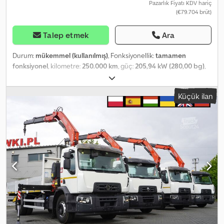
Pazarlık Fiyatı KDV hariç
(€79.704 brüt)
Talep etmek
Ara
Durum:
mükemmel (kullanılmış)
, Fonksiyonellik:
tamamen
fonksiyonel
, kilometre:
250.000 km
, güç:
205,94 kW (280,00 bg)
,
yakıt türü:
dizel
, boş ağırlık:
10.970 kg
, azami yük ağırlığı:
8.030 kg
,
toplam ağırlık:
19.000 kg
, dingil konfigürasyonu:
4x2
, renk:
beyaz
,
Küçük ilan
şoför kabini:
gündüz kabini
, vites türü:
otomatik
, emisyon sınıfı:
Euro 6
, yükleme alanı uzunluğu:
6.200 mm
, yükleme alanı genişliği:
2.460 mm
, yükleme alanı yüksekliği:
600 mm
, Üretim yılı:
2020
,
Donanım:
AdBlue, Takograf, diferansiyel kilidi, hız sabitleyici,
klima, vinç
, RENAULT C280 DTI 8 / FASSI F135a.22 Vinç / Uzaktan
Kumanda / Rotatör / 15 EPAL Platform 2019/2020 Crodpszrw Sfofx
Aqijf Kilometre: 250 bin km. Teknik Bilgiler: Brüt ağırlık: 19.000 kg
Boş ağırlık: 10.970 kg Yük kapasitesi: 8.030 kg Güç: 280 HP Motor
hacmi: 7.698 cc Euro 6 AdBlue Dingil mesafesi: 525 cm Fassi
F135a.22 vinç Erişim: 8 m Kaldırma kapasitesi: 5.580 kg Uzaktan
kumandalı Rotatör Açık kasa Regnault Uzunluk: 620 cm Genişlik:
246 cm Yan yükseklik: 60 cm Kapasite: 15 EPAL Gündüz kabini
Klima Otomatik şanzıman Diferansiyel kilidi Hız sabitleyici Takograf