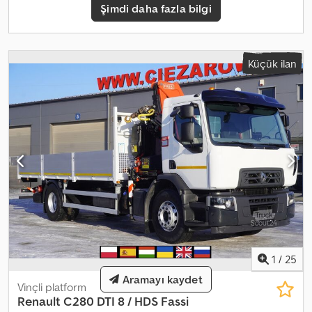
Şimdi daha fazla bilgi
kazasız, ilk sahibinden. Teknik ve görsel durumu çok iyi.
Küçük ilan
1
/
25
Aramayı kaydet
Vinçli platform
Renault
C280 DTI 8 / HDS Fassi