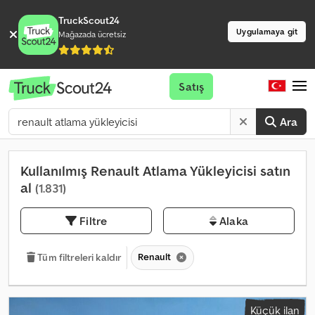
TruckScout24
Uygulamaya git
Mağazada ücretsiz
Satış
Ara
Kullanılmış Renault Atlama Yükleyicisi satın
al
(1.831)
Filtre
Alaka
Renault
Tüm filtreleri kaldır
Küçük ilan