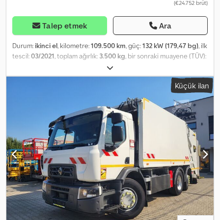
(€24.752 brüt)
Talep etmek
Ara
Durum:
ikinci el
, kilometre:
109.500 km
, güç:
132 kW (179,47 bg)
, ilk
tescil:
03/2021
, toplam ağırlık:
3.500 kg
, bir sonraki muayene (TÜV):
03/2027
, renk:
beyaz
, vites türü:
mekanik
, koltuk sayısı:
7
, yükleme
alanı uzunluğu:
3.365 mm
, yükleme alanı genişliği:
2.020 mm
,
Küçük ilan
yükleme alanı yüksekliği:
1.500 mm
, Üretim yılı:
2021
, Donanım:
ABS,
elektronik denge programı (ESP), klima, merkezi kilitleme
,
Lütfen bizi WhatsUp/Viber üzerinden de arayın. E-posta:
Crodpfxszri Edo Aqijf Bu araç, kapsamlı bakım geçmişine sahip,
uzun süreli kullanım için ayrılmış araçlarımızdan biridir. Ana
ekipmanlar şunları içerir: Bluetooth, multimedya sistemi, çok
fonksiyonlu direksiyon, elektrikli aynalar ve camlar vb.