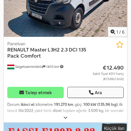
kabin içindeki koltuklar: sürücü koltuğu yüksekliği ayarlanabilir,
kabin içindeki koltuklar: sürücü koltuğu mekanik olarak
süspansiyonlu, gündüz farı LED, ısı yalıtımlı cam, izin verilen toplam
ağırlık 3,50 ton.
1
/
6
Panelvan
RENAULT
Master L3H2 2.3 DCI 135
Pack Comfort
€12.490
Szigetszentmiklós
1.610 km
Sabit fiyat KDV hariç
(€15.862 brüt)
Talep etmek
Ara
Durum:
ikinci el
, kilometre:
191.270 km
, güç:
100 kW (135,96 bg)
, ilk
tescil:
04/2022
, yakıt türü:
dizel
, toplam ağırlık:
3.500 kg
, bir sonraki
muayene (TÜV):
04/2028
, renk:
beyaz
, vites türü:
mekanik
,
emisyon sınıfı:
Euro 6
, koltuk sayısı:
3
, yükleme alanı uzunluğu:
3.715
Küçük ilan
mm
, yükleme alanı genişliği:
1.765 mm
, yükleme alanı yüksekliği: