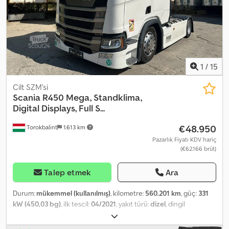
1
/
15
Cilt SZM'si
Scania
R450 Mega, Standklima,
Digital Displays, Full S...
€48.950
Torokbalint
1.613 km
Pazarlık Fiyatı KDV hariç
(€62.166 brüt)
Talep etmek
Ara
Durum:
mükemmel (kullanılmış)
, kilometre:
560.201 km
, güç:
331
kW (450,03 bg)
, ilk tescil:
04/2021
, yakıt türü:
dizel
, dingil
konfigürasyonu:
4x2
, yakıt:
dizel
, frenler:
retarder
, renk:
beyaz
,
şoför kabini:
yataklı kabin
, vites türü:
otomatik
, emisyon sınıfı:
Euro