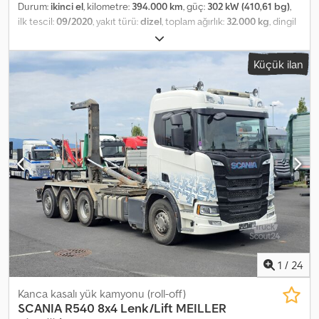
Durum:
ikinci el
, kilometre:
394.000 km
, güç:
302 kW (410,61 bg)
,
ilk tescil:
09/2020
, yakıt türü:
dizel
, toplam ağırlık:
32.000 kg
, dingil
konfigürasyonu:
3 aks
, renk:
kırmızı
, vites türü:
otomatik
, yükleme
alanı uzunluğu:
5.700 mm
, yükleme alanı genişliği:
2.400 mm
,
Küçük ilan
yükleme alanı yüksekliği:
1.000 mm
, Üretim yılı:
2020
, Donanım:
ABS, klima
, Scania G 410 / 8x4 DAMPERLİ KAMYON KAZASIZ İyi
durumda! • Üretim yılı: 2020 • Kilometre: 394.000 km DONANIMLAR:
• ABS Dwodpfxeyv Tzte Abaja • Elektrikli camlar • Hidrolik
direksiyon • Takograf Taşıma kapasitesi: 20.000 kg Toplam ağırlık:
32.000 kg Dingil mesafesi: 200/235/136 cm Lastik ölçüsü:
315/80R22,5 Süspansiyon: Yaprak yaylı TEL: KUBA – POLONYA,
İNGİLİZCE, ALMANCA, İTALYANCA SEBASTIAN – POLONYA,
ALMANCA, İTALYANCA, ????? LASZLO – MACARCA COSTEL –
ROMENCE (Tüm ihracat işlemlerini ve plaka işlemlerini
gerçekleştiriyoruz) RADEK – ????? Ref. no: 2
1
/
24
Kanca kasalı yük kamyonu (roll-off)
SCANIA
R540 8x4 Lenk/Lift MEILLER