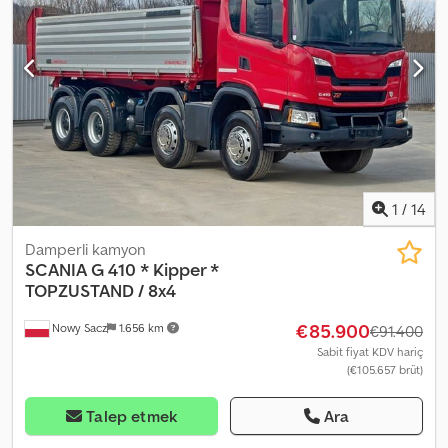
Fahrtenschreiber Dodpfxjv Ddb Ue Abaswa Nutzlast: 20.000 kg
Gesamtgewicht: 34.000 kg Radstand: 200/220/135 cm
Reifengröße: 13R22,5 Federung: Blattfederung Kontakt: KUBA –
Polnisch, Englisch, Deutsch, Italienisch SEBASTIAN – Polnisch,
Deutsch, Italienisch, ????? LASZLO – Ungarisch COSTEL –
Rumänisch (Für den Export erledigen wir alle Formalitäten inkl.
Nummernschilder) RADEK – ????? Ref.-Nr.: 41787
1
/
14
Damperli kamyon
SCANIA
G 410 * Kipper *
TOPZUSTAND / 8x4
€85.900
Nowy Sacz
1.656 km
€91.400
Sabit fiyat KDV hariç
(€105.657 brüt)
Talep etmek
Ara