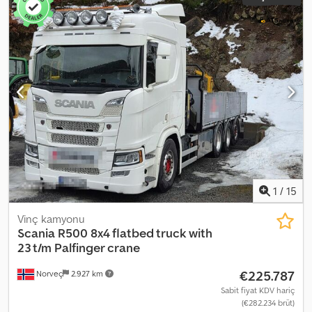
1
/
15
Vinç kamyonu
Scania
R500 8x4 flatbed truck with
23 t/m Palfinger crane
€225.787
Norveç
2.927 km
Sabit fiyat KDV hariç
(€282.234 brüt)