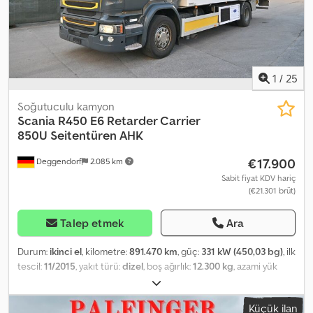
1
/
25
Soğutuculu kamyon
Scania
R450 E6 Retarder Carrier
850U Seitentüren AHK
€17.900
Deggendorf
2.085 km
Sabit fiyat KDV hariç
(€21.301 brüt)
Talep etmek
Ara
Durum:
ikinci el
, kilometre:
891.470 km
, güç:
331 kW (450,03 bg)
, ilk
tescil:
11/2015
, yakıt türü:
dizel
, boş ağırlık:
12.300 kg
, azami yük
ağırlığı:
5.700 kg
, toplam ağırlık:
18.000 kg
, dingil konfigürasyonu:
4x2
, dingil mesafesi:
5.300 mm
, frenler:
retarder
, renk:
beyaz
, şoför
Küçük ilan
kabini:
yataklı kabin
, vites türü:
otomatik
, emisyon sınıfı:
Euro 6
,