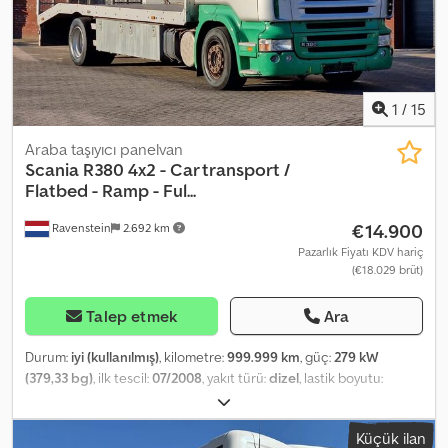
1
/
15
Araba taşıyıcı panelvan
Scania
R380 4x2 - Car transport /
Flatbed - Ramp - Ful...
€14.900
Ravenstein
2.692 km
Pazarlık Fiyatı KDV hariç
(€18.029 brüt)
Talep etmek
Ara
Durum:
iyi (kullanılmış)
, kilometre:
999.999 km
, güç:
279 kW
(379,33 bg)
, ilk tescil:
07/2008
, yakıt türü:
dizel
, lastik boyutu:
385/55R22.5
, dingil konfigürasyonu:
4x2
, yakıt:
dizel
, renk:
gümüş
,
şoför kabini:
yataklı kabin
, vites türü:
otomatik
, vites sayısı:
12
,
Küçük ilan
emisyon sınıfı:
Euro 4
, süspansiyon:
hava
, izin verilen dingil yükü