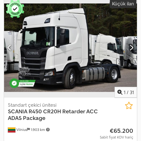
Küçük ilan
6
, Üretim yılı:
2021
, Donanım:
ABS, AdBlue, EBS (Elektronik Fren
Sistemi), araç içi bilgisayar, buzdolabı, elektrikli cam sistemi, hız
sabitleyici, is filtrasyon filtresi, klima, merkezi kilitleme, retarder
,
= Ek Seçenekler ve Aksesuarlar = - Alüminyum yakıt tankı - Uzun
farlar - Klima - Havalı süspansiyonlu koltuklar - Partikül filtresi -
Sunroof - Uyku kabini - Yan etekler - Otomatik ısıtma sistemi
Dwsdpfx Asztqigsbaea - Alet kutusu = Notlar = Scania R450 Mega
2021 04-2021 Beyaz YS2R4X20005623757 560.223 km, Bekleme
kliması, Tam spoiler, Yeni takograf G2V2, Dijital gösterge = Ek
Bilgiler = Ön aks: Direksiyonlu Motor hacmi: 12.742 cc Boş ağırlık:
8.924 kg Yük kapasitesi: 26.152 kg Toplam ağırlık: 35.076 kg APK
(Teknik periyodik muayene): 03.2027 tarihine kadar geçerli Teknik
durumu: Çok iyi Görsel durumu: Çok iyi
1
/
31
Standart çekici ünitesi
SCANIA
R450 CR20H Retarder ACC
ADAS Package
€65.200
Vilnius
1.903 km
Sabit fiyat KDV hariç