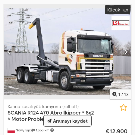
Küçük ilan
1
/
13
Kanca kasalı yük kamyonu (roll-off)
SCANIA
R124 470 Abrollkipper * 6x2
* Motor Problem
Aramayı kaydet
€12.900
Nowy Sącz
1.656 km