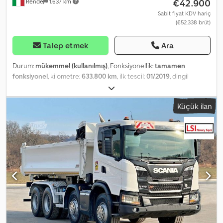
€42.900
Rende
1.637 km
aydınlatması Ayarlanabilir tavan rüzgar deflektörü Kapı camı hava
deflektörü Sürücü Asistan Paketi (ADAS) Adaptif hız sabitleyici
Sabit fiyat KDV hariç
(€52.338 brüt)
(ACC) Şerit terk uyarı sistemi Aktif direksiyonlu şerit terk uyarısı
Aktif şerit takip asistanı Lastik Bilgileri Ön sol - 13 mm Ön sağ - 13
mm Arka sol iç - 9 mm Arka sol dış - 9 mm Arka sağ iç - 9 mm Arka
Talep etmek
Ara
sağ dış - 10 mm
Durum:
mükemmel (kullanılmış)
, Fonksiyonellik:
tamamen
fonksiyonel
, kilometre:
633.800 km
, ilk tescil:
01/2019
, dingil
konfigürasyonu:
4x2
, yakıt:
dizel
, renk:
beyaz
, şoför kabini:
yataklı
kabin
, emisyon sınıfı:
Euro 6d
, yatak sayısı:
2
, Üretim yılı:
2018
,
Küçük ilan
Donanım:
ABS, EBS (Elektronik Fren Sistemi), buzdolabı,
diferansiyel kilidi, elektronik denge programı (ESP), hava yastığı,
hidrolik direksiyon, hız sabitleyici, klima, koltuk ısıtıcı, kör nokta
asistanı, lastik basıncı izleme, merkezi kilitleme, navigasyon
sistemi, park klima, park ısıtıcısı, retarder, sigara içilmeyen araç,
tam servis geçmişi, çekiş kontrolü, şerit takip asistanı
, Tek sahibi
olan ve her zaman yalnızca yetkili SCANIA servisi tarafından bakımı
yapılan, faturaları ve eksiksiz sertifikalı belgeleri bulunan İTALYA'da
üretilmiş eşsiz araç. 7 Ağustos Cuma gününe kadar yapılan
sözleşmeler için geçerli olan 12 aylık sigorta garantisi içeren
PROMOSYONEL FİYAT. ÖZELLİKLERİ: Tam aerodinamik tasarım,
park halinde çalışabilen klima, otomatik şanzıman, retarder, çift