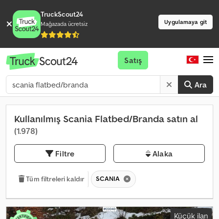
TruckScout24
Uygulamaya git
Mağazada ücretsiz
Satış
Ara
Kullanılmış Scania Flatbed/Branda satın al
(1.978)
Filtre
Alaka
SCANIA
Tüm filtreleri kaldır
Küçük ilan