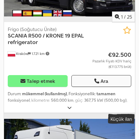
1
/
25
Frigo (Soğutucu Ünite)
SCANIA
R500 / KRONE 19 EPAL
refrigerator
€92.500
Kraków
1.721 km
Pazarlık Fiyatı KDV hariç
(€113.775 brüt)
Talep etmek
Ara
Durum:
mükemmel (kullanılmış)
, Fonksiyonellik:
tamamen
fonksiyonel
, kilometre:
560.000 km
, güç:
367,75 kW (500,00 bg)
,
yakıt türü:
dizel
, boş ağırlık:
12.600 kg
, azami yük ağırlığı:
13.400 kg
,
toplam ağırlık:
26.000 kg
, dingil konfigürasyonu:
6x2
, renk:
beyaz
,
Küçük ilan
şoför kabini:
yataklı kabin
, vites türü:
otomatik
, süspansiyon:
hava
,
yükleme alanı uzunluğu:
7.700 mm
, yükleme alanı genişliği:
2.500
mm
, yükleme alanı yüksekliği:
2.620 mm
, Üretim yılı:
2021
, Donanım: