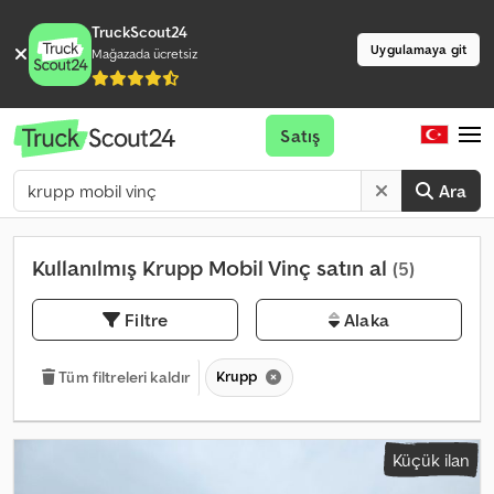
TruckScout24
Uygulamaya git
Mağazada ücretsiz
Satış
Ara
Kullanılmış Krupp Mobil Vinç satın al
(5)
Filtre
Alaka
Krupp
Tüm filtreleri kaldır
Küçük ilan