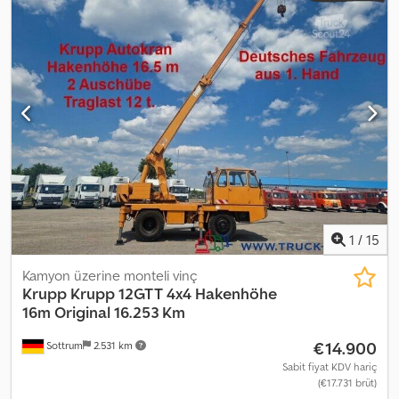
otomatik
, süspansiyon:
hava
, Üretim yılı:
1992
, çalışma saatleri:
9.928 h
, Donanım:
hidrolik direksiyon, ikinci yakıt deposu, kablo
vinçi, tır çekici bağlantısı, vinç
, Mobil vinç Krupp KMK3045 Eski
itfaiye vinci, 5 tonluk kurtarma vinci üreticisi Rotzler. Balast
tamamen satışa dahildir. Tüm muayene ve belgeler mevcuttur.
Codpfx Aezinwmsh Aorf Çok iyi bakımlı vinç, YENİ boyalı. Araç fark
vergilendirmesine tabidir.
1
/
15
Kamyon üzerine monteli vinç
Krupp
Krupp 12GTT 4x4 Hakenhöhe
16m Original 16.253 Km
€14.900
Sottrum
2.531 km
Sabit fiyat KDV hariç
(€17.731 brüt)