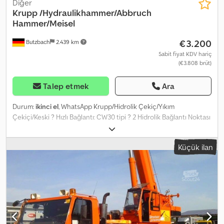
Diğer
Krupp
/Hydraulikhammer/Abbruch
Hammer/Meisel
€3.200
Butzbach
2.439 km
Sabit fiyat KDV hariç
(€3.808 brüt)
Talep etmek
Ara
Durum:
ikinci el
, WhatsApp Krupp/Hidrolik Çekiç/Yıkım
Çekiçi/Keski ? Hızlı Bağlantı: CW30 tipi ? 2 Hidrolik Bağlantı Noktası
? Toplam Ağırlık: 1500 kg ? Hemen Kullanıma Hazır Cjdpszi Iauefx
Ah Aorf E-posta yoluyla açıklamayı başka bir dilde de alabilirsiniz. ?
Küçük ilan
Hizmetlerimiz: ? ? - İhracat işlemleri, gümrük beyannamesi, sarı
renkli geçici ruhsat, kırmızı renkli gümrük ruhsatı. ? - Kullanılmış
inşaat makinelerinizi veya ticari araçlarınızı satın alıyoruz. ? -
Finansman konusunda size yardımcı oluyoruz. ? - Size taşıma
çözümleri sunuyoruz. ? - Makinelerin Pazartesi-Cuma 09.00-17.00
saatleri arasında (Cumartesi sadece randevu ile) yerinde
görülmesi ve demosu. ? ? Makine yelpazemiz sürekli
değişmektedir ve web sitemizde her zaman günceldir. ? ? ? ?