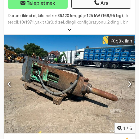
Talep etmek
Ara
Durum:
ikinci el
, kilometre:
36.120 km
, güç:
125 kW (169,95 bg)
, ilk
tescil:
10/1971
, yakıt türü:
dizel
, dingil konfigürasyonu:
2 dingil
, bir
sonraki muayene (TÜV):
02/2001
, vites türü:
mekanik
, Krupp
Kranbau WHV 15 GMT Crane Year of manufacture: 1971 Unladen
Küçük ilan
weight: 18,000 kg Available immediately Subject to errors and
prior sale WhatsApp Cjdowxlaaspfx Ah Aerf Phone:
1
/
6