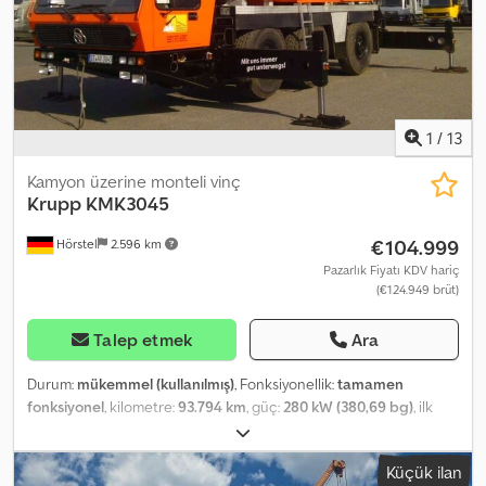
Telefonla da size yardımcı olmaktan memnuniyet duyarız. ? Sanisa
GmbH Otto Hahn Straße 13 35510 Butzbach Tel: Mobil: Bu teklif
bağlayıcı değildir ve herhangi bir yükümlülük içermez. Aracı satış
saklıdır. Hata ve/veya yazım hatası olasılığı göz ardı edilmemiştir.
Satış, genel satış şartlarımıza tabidir.
1
/
13
Kamyon üzerine monteli vinç
Krupp
KMK3045
€104.999
Hörstel
2.596 km
Pazarlık Fiyatı KDV hariç
(€124.949 brüt)
Talep etmek
Ara
Durum:
mükemmel (kullanılmış)
, Fonksiyonellik:
tamamen
fonksiyonel
, kilometre:
93.794 km
, güç:
280 kW (380,69 bg)
, ilk
tescil:
01/1992
, yakıt türü:
dizel
, toplam ağırlık:
36.000 kg
, lastik
durumu:
90 yüzde
, dingil konfigürasyonu:
3 dingil
, bir sonraki
Küçük ilan
muayene (TÜV):
06/2027
, yakıt:
dizel
, renk:
turuncu
, vites türü: