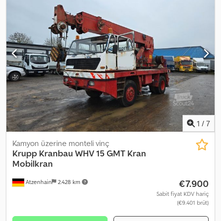
1
/
7
Kamyon üzerine monteli vinç
Krupp
Kranbau WHV 15 GMT Kran
Mobilkran
€7.900
Atzenhain
2.428 km
Sabit fiyat KDV hariç
(€9.401 brüt)