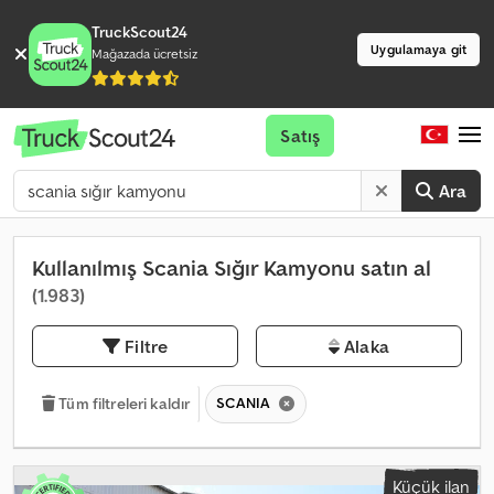
TruckScout24
Uygulamaya git
Mağazada ücretsiz
Satış
Ara
Kullanılmış Scania Sığır Kamyonu satın al
(1.983)
Filtre
Alaka
SCANIA
Tüm filtreleri kaldır
Küçük ilan