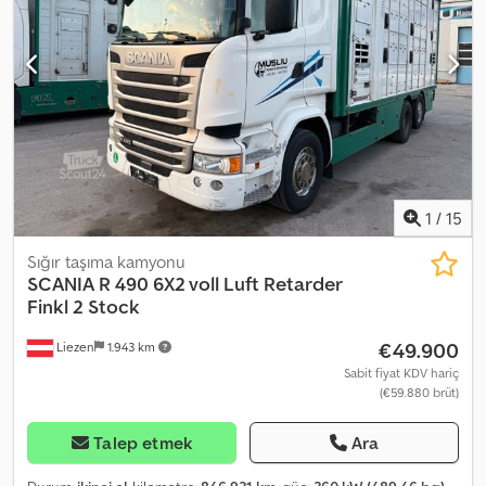
registered as a motor vehicle. Csdpozqnnzefx Afworf The owner
states that some hoses need replacing for the work platform to
be approved; some have already been replaced by the owner.
Ready for delivery. Mileage: 212,000 km Horsepower: 190 Unladen
weight: 11,800 kg Model: 82m lift truck with Simon Cara 170 –
Worth seeing. SEE VIDEO. = Further information = Please contact
ATS Norway for more information.
1
/
15
Sığır taşıma kamyonu
SCANIA
R 490 6X2 voll Luft Retarder
Finkl 2 Stock
€49.900
Liezen
1.943 km
Sabit fiyat KDV hariç
(€59.880 brüt)
Talep etmek
Ara