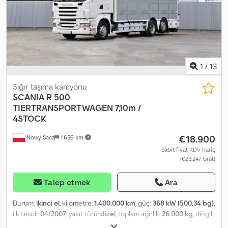
profili: %98 Ön dingil: Süspansiyon: yaprak yaylı süspansiyon Arka
dingil: Süspansiyon: hava süspansiyonu Ölçüler Dingil mesafesi: 515
cm Ağırlıklar Boş ağırlık: 13.930 kg Taşıma kapasitesi: 4.570 kg Azami
yüklü ağırlık: 18.500 kg
1
/
13
Sığır taşıma kamyonu
SCANIA
R 500
TIERTRANSPORTWAGEN 7,10m /
4STOCK
€18.900
Nowy Sacz
1.656 km
Sabit fiyat KDV hariç
(€23.247 brüt)
Talep etmek
Ara
Durum:
ikinci el
, kilometre:
1.400.000 km
, güç:
368 kW (500,34 bg)
,
ilk tescil:
04/2007
, yakıt türü:
dizel
, toplam ağırlık:
26.000 kg
, dingil
konfigürasyonu:
3 dingil
, renk:
beyaz
, vites türü:
mekanik
, yükleme