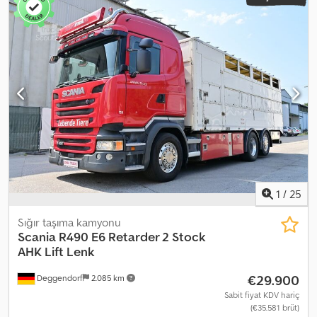
1
/
25
Sığır taşıma kamyonu
Scania
R490 E6 Retarder 2 Stock
AHK Lift Lenk
€29.900
Deggendorf
2.085 km
Sabit fiyat KDV hariç
(€35.581 brüt)