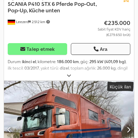
SCANIA
P410 STX 6 Pferde Pop-Out,
Pop-Up, Küche unten
€235.000
Leezen
2.512 km
Sabit fiyat KDV hariç
(€279.650 brüt)
Talep etmek
Ara
Durum:
ikinci el
, kilometre:
186.000 km
, güç:
295 kW (401,09 bg)
,
ilk tescil:
03/2017
, yakıt türü:
dizel
, toplam ağırlık:
26.000 kg
, dingil
konfigürasyonu:
3 dingil
, frenler:
retarder
, renk:
altın
, vites türü:
otomatik
, emisyon sınıfı:
Euro 6
, Donanım:
ABS, klima, navigasyon
Küçük ilan
sistemi, park ısıtıcısı
, Scania P410 STX HORSETRUCK for 6 horses
POP-OUT, POP-UP. FULL EQUIPMENT! 6 horses, side and rear
ramp, pop-out, pop-up, kitchen on lower level, underfloor storage
below living quarters, storage compartments all around the truck,
6 kW diesel generator, 550-liter fresh water tank, 300-liter waste
water tank, 5-6 sleeping berths, living room area, extra-large bed
above bathroom, separate groom's bed, rear entrance door, video
surveillance and temperature monitoring for the horse area. LG