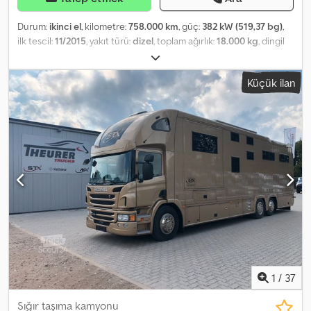
Durum:
ikinci el
, kilometre:
758.000 km
, güç:
382 kW (519,37 bg)
,
ilk tescil:
11/2015
, yakıt türü:
dizel
, toplam ağırlık:
18.000 kg
, dingil
konfigürasyonu:
2 dingil
, bir sonraki muayene (TÜV):
12/2025
,
frenler:
retarder
, renk:
kırmızı
, vites türü:
otomatik
, emisyon sınıfı:
Küçük ilan
Euro 6
, Donanım:
ABS, elektronik denge programı (ESP), klima,
park ısıtıcısı
, * Scania CD radio * Second sleeper bunk *
Refrigerator * Stationary air conditioning unit * Auxiliary heater
Credpswfzqujfx Afwef * Radio transceiver ----* Adaptive cruise
control (ACC) * Hill-start assist * Lane departure warning * Brake
warning system * Rear axle differential lock ----* 3-tier KA-BA
livestock body * Lifting roof * Drinking system * 1st floor: 6.01m x
2.45m = 14.72 sqm * 2nd floor: 5.85m x 2.31m = 13.51 sqm * 3rd floor:
5.85m x 2.25m = 13.16 sqm ----Internal vehicle number: 8279
Vehicle images are not up to date. New pictures will be taken
soon. ----Subject to errors & prior sale.
1
/
37
Sığır taşıma kamyonu