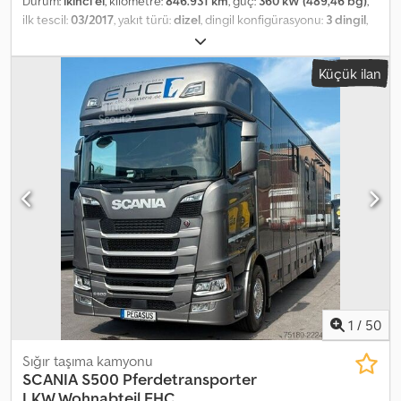
Durum:
ikinci el
, kilometre:
846.931 km
, güç:
360 kW (489,46 bg)
,
ilk tescil:
03/2017
, yakıt türü:
dizel
, dingil konfigürasyonu:
3 dingil
,
frenler:
retarder
, renk:
beyaz
, vites türü:
yarı otomatik
, emisyon
sınıfı:
Euro 6
, Üretim yılı:
2017
, Donanım:
ABS, elektronik denge
Küçük ilan
programı (ESP), hidrolik arka platform, klima, navigasyon
sistemi, park ısıtıcısı
, SCANIA G 490 6X2 lift/steered, Opticruise
with clutch. Retarder, refrigerator, auxiliary heater, 2x bed, leather
seats, heated seats, central lubrication system, navigation, lane
departure warning system. Body: Finkl, 2 levels Condition: very
good, TÜV approved Crjdswtwd Hepfx Afwsf Tyres: 70% tread
remaining
1
/
50
Sığır taşıma kamyonu
SCANIA
S500 Pferdetransporter
LKW Wohnabteil EHC