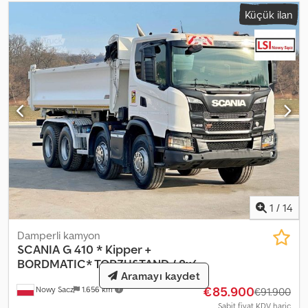
sağ Hız sınırlayıcı, ayarlanabilir, devir regülasyonu Teknoloji 2 DIN 5
Küçük ilan
inç ekranlı gelişmiş bilgi-eğlence sistemi FMS, filo yönetim
sistemlerine hazırlık için ağ geçidi Dış LED farlar, otomatik LED
gündüz farı ve pozisyon lambaları Ön sis farları LED 3 diyotlu Viraj
aydınlatması Ayarlanabilir tavan rüzgar deflektörü Kapı camı hava
deflektörü Sürücü Asistan Paketi (ADAS) Adaptif hız sabitleyici
(ACC) Şerit terk uyarı sistemi Aktif direksiyonlu şerit terk uyarısı
Aktif şerit takip asistanı Lastik Bilgileri Ön sol - 13 mm Ön sağ - 13
mm Arka sol iç - 9 mm Arka sol dış - 9 mm Arka sağ iç - 9 mm Arka
sağ dış - 10 mm
1
/
14
Damperli kamyon
SCANIA
G 410 * Kipper +
BORDMATIC* TOPZUSTAND / 8x4
Aramayı kaydet
€85.900
Nowy Sacz
1.656 km
€91.900
Sabit fiyat KDV hariç