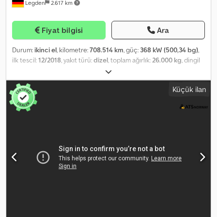
Legden
2.617 km
yardımcı olmaktan memnuniyet duyarız. Lütfen isteklerinizi ve
önerilerinizi bize iletin, biz de hallederiz. Özellikle, ek ücret
karşılığında aşağıdaki hizmetleri sunabiliriz:----Eski aracınızın takas
Fiyat bilgisi
Ara
edilmesiTÜV/SP muayenesiTamamen ihracat işlemlerinin
halledilmesiFinansman sağlanmasıİhracat plakası başvurusunun
Durum:
ikinci el
, kilometre:
708.514 km
, güç:
368 kW (500,34 bg)
,
yapılmasıAraçların taşınmasıAraçların ruhsatlandırılmasıKurtarma
ilk tescil:
12/2018
, yakıt türü:
dizel
, toplam ağırlık:
26.000 kg
, dingil
ve araç nakliye hizmetleri----SİZİN VTS EKİBİNİZ
konfigürasyonu:
3 dingil
, bir sonraki muayene (TÜV):
03/2026
,
frenler:
retarder
, renk:
beyaz
, vites türü:
otomatik
, emisyon sınıfı:
Küçük ilan
Euro 6
, toplam genişlik:
2.550 mm
, toplam yükseklik:
3.631 mm
,
yükleme alanı uzunluğu:
7.170 mm
, yükleme alanı genişliği:
2.450
mm
, yükleme alanı yüksekliği:
2.860 mm
, Donanım:
ABS, elektronik
denge programı (ESP), kaza yaptı, klima, navigasyon sistemi,
park ısıtıcısı
, Araçta motor sorunları var ve kullanıma hazır değil!! *
Scania Premium bilgi-eğlence sistemi * DAB+ / Bluetooth /
Navigasyon / Trafik / SD kart yuvası / Kamera (hazırlık) * Çok
fonksiyonlu direksiyon simidi (deri) olan yol bilgisayarı * Otomatik
klima * Bekleme ısıtıcısı * Soğutucu kutu * Elektrikli güneşlik ----*
Güneşlik * Sis farları ----* Mesafe kontrol asistanı * Acil fren
asistanı * Şerit takip asistanı * Yokuş kalkış asistanı? ----* ?
Retarder (yavaşlatıcı) * Takip aksı yönlendirilebilir ve kaldırılabilir *
Üstyapı hidroliği için yan güç çıkışı kontrolü * Arka aks diferansiyel