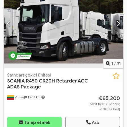
1
/
31
Standart çekici ünitesi
SCANIA
R450 CR20H Retarder ACC
ADAS Package
€65.200
Vilnius
1.903 km
Sabit fiyat KDV hariç
(€78.892 brüt)
Talep etmek
Ara