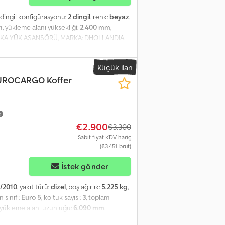
, dingil konfigürasyonu:
2 dingil
, renk:
beyaz
,
m
, yükleme alanı yüksekliği:
2.400 mm
,
KA YÜK ASANSÖRÜ, MARKA: DHOLLANDIA,
Ç MÜKEMMEL DURUMDA. İSTENİLEN ŞASE
Küçük ilan
UROCARGO Koffer
€2.900
€3.300
Sabit fiyat KDV hariç
(€3.451 brüt)
İstek gönder
/2010
, yakıt türü:
dizel
, boş ağırlık:
5.225 kg
,
 sınıfı:
Euro 5
, koltuk sayısı:
3
, toplam
, yükleme alanı uzunluğu:
6.090 mm
,
nım:
hidrolik arka platform, klima, tır çekici