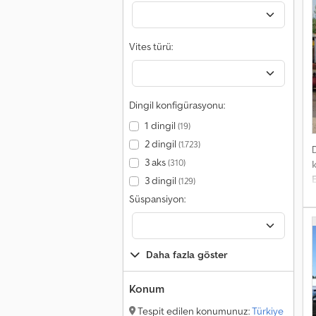
Vites türü:
Dingil konfigürasyonu:
1 dingil
(19)
2 dingil
(1.723)
3 aks
(310)
3 dingil
(129)
Süspansiyon:
Y
o
d
Daha fazla göster
i
s
Konum
Tespit edilen konumunuz:
Türkiye
i