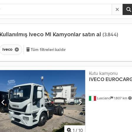
Kullanılmış Iveco Ml Kamyonlar satın al
(3.844)
Iveco
Tüm filtreleri kaldır
Kutu kamyonu
IVECO
EUROCARG
Lusciano
1.807 km
1
/
10