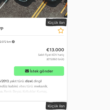
Küçük ilan
/P
2.072 km
€13.000
Sabit fiyat KDV hariç
(€15.860 brüt)
İstek gönder
/2013
, yakıt türü:
dizel
, dingil
ndüz kabini
, vites türü:
mekanik
,
ma
, Renk: Beyaz, Koltuklar: Kumaş,
lu Sürücü Koltuğu, Havalı Sürücü Koltuğu, 2
lar, Renkli Cam, Arka Diferansiyel Kilidi, Anti-
Küçük ilan
rücü, EEV KALİBRASYONU, 24/12V-10,5A