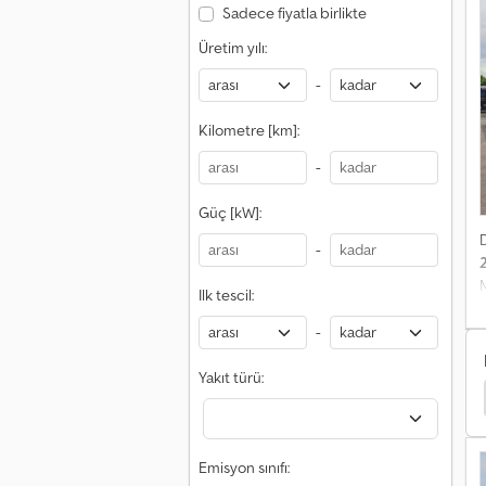
Sadece fiyatla birlikte
Üretim yılı:
5
-
Kilometre [km]:
-
Güç [kW]:
-
M
Ilk tescil:
-
Yakıt türü:
Opel Platform Kamyonu
Nissan Platform Kamyonu
Emisyon sınıfı: