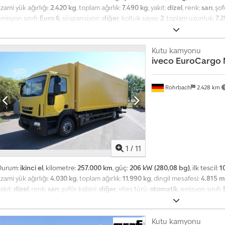
zami yük ağırlığı:
2.420 kg
, toplam ağırlık:
7.490 kg
, yakıt:
dizel
, renk:
sarı
, şo
misyon sınıfı:
Euro 6
, süspansiyon:
diğer
, koltuk sayısı:
2
, toplam uzunluk:
7.
ükleme alanı genişliği:
2.200 mm
, Üretim yılı:
2014
, inşaat yüksekliği:
3.300 
ans - Forklifts - Commercial vehicles - Special-purpose vehicles - Vehicle f
Volkswagen Caddy, and Volkswagen T5 models from Deutsche Post. Other ser
Kutu kamyonu
iveco
EuroCargo 
egistration service - Delivery available within Germany for an additional fe
ppointment: Mon. – Fri.: 08:00 to 17:00 Dcjdpfx Agozqvy Ssdsk Sat.: 09:00 t
ohrbach (Pfalz) Phone: Email: Further information available at We speak Germ
Rohrbach
2.428 km
Spanish More Information Sales to businesses only (agriculture, freelancer
perations) or for export. Subject to errors and prior sale.
1
/
11
Durum:
ikinci el
, kilometre:
257.000 km
, güç:
206 kW (280,08 bg)
, ilk tescil:
1
zami yük ağırlığı:
4.030 kg
, toplam ağırlık:
11.990 kg
, dingil mesafesi:
4.815 
akıt:
dizel
, renk:
sarı
, şoför kabini:
diğer
, vites türü:
otomatik
, emisyon sınıfı:
toplam uzunluk:
8.900 mm
, yükleme alanı uzunluğu:
7.050 mm
, yükleme alan
üksekliği:
2.100 mm
, Üretim yılı:
2014
, inşaat yüksekliği:
3.350 mm
, Donanım:
lım veya takas yapılır: - Taşıma araçları - Forkliftler - Ticari araçlar - Özel a
Kutu kamyonu