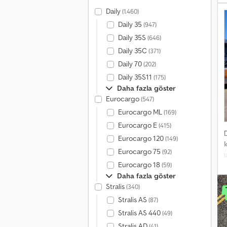
Daily
(1.460)
c
Daily 35
(947)
Ç
G
Daily 35S
(646)
G
Daily 35C
(371)
b
Daily 70
(202)
Daily 35S11
(175)
Daha fazla göster
Eurocargo
(547)
Eurocargo ML
(169)
Eurocargo E
(415)
Eurocargo 120
(149)
Eurocargo 75
(92)
Eurocargo 18
(59)
8
Daha fazla göster
ş
Stralis
(340)
9
Stralis AS
(87)
Stralis AS 440
(49)
a
Stralis AD
(41)