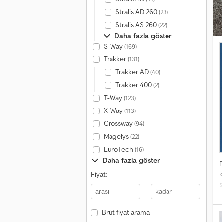
Stralis AD 260
(23)
Stralis AS 260
(22)
Daha fazla göster
S-Way
(169)
Trakker
(131)
Trakker AD
(40)
Trakker 400
(2)
T-Way
(123)
X-Way
(113)
Crossway
(94)
Magelys
(22)
EuroTech
(16)
Daha fazla göster
Fiyat:
-
S
K
Brüt fiyat arama
p