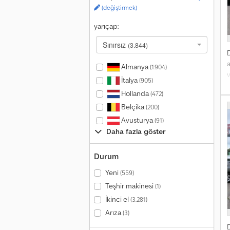
(değiştirmek)
yarıçap:
Sınırsız
(3.844)
a
Almanya
(1.904)
v
İtalya
(905)
Hollanda
(472)
F
Belçika
(200)
-
Avusturya
(91)
0
Daha fazla göster
F
t
Durum
e
Yeni
(559)
Teşhir makinesi
(1)
İkinci el
(3.281)
Arıza
(3)