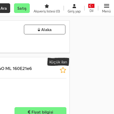
Ara
Satış
Dil
Alışveriş listesi
(0)
Giriş yap
Menü
Alaka
Küçük ilan
O ML 160E21e6
Fiyat bilgisi