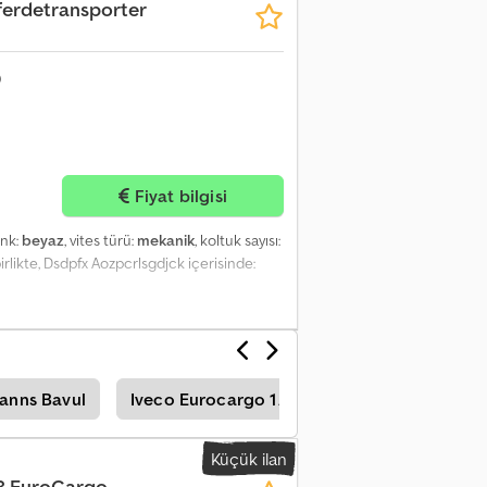
ferdetransporter
İYEL ARAÇLAR Iveco Eurocargo 120E25 /
LIĞI: 4.000, AĞIRLIK: 11.500, MOTOR HACMİ:
Fiyat bilgisi
enk:
beyaz
, vites türü:
mekanik
, koltuk sayısı:
irlikte, Dsdpfx Aozpcrlsgdjck içerisinde:
anns Bavul
Iveco Eurocargo 120
Kasalı kamyonet
Küçük ilan
8 EuroCargo