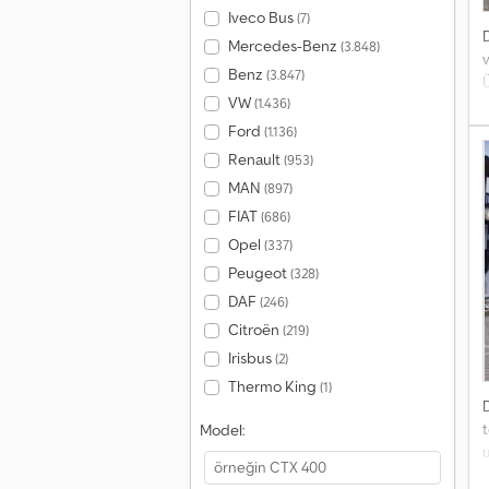
Iveco Bus
(7)
Mercedes-Benz
(3.848)
v
Benz
(3.847)
Ü
VW
(1.436)
Ford
(1.136)
Renault
(953)
MAN
(897)
FIAT
(686)
Opel
(337)
Peugeot
(328)
DAF
(246)
Citroën
(219)
Irisbus
(2)
Thermo King
(1)
t
Model:
y