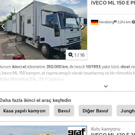
k
IVECO
ML 150 E P
DÖNÜŞTÜRÜCÜ, EEV KALİBRASYONU, 24/12V-10,5A DÖNÜŞTÜRÜCÜ, ENDÜSTR
i
Alüminyum kasalı kamyonet, RENK: BEYAZ, YIL: 2013-06, KM: 260.000, AKS ARA
.880, EURO 5, YAKIT: DİZEL. Djdpfx Aszp R U Iegdock
l
Herzberg
2.214 km
i
l
a
n
o
1
/
16
l
u
Durum:
ikinci el
, kilometre:
350.000 km
, ilk tescil:
10/1993
, yakıt türü:
dizel
, r
2
, Iveco ML 150 kamyon, at taşıma amaçlı olarak tasarlanmış ve bir römorkla b
ş
üller Mittelthal "EAL -TA-F" bulunur.
t
u
r
Daha fazla ikinci el araç keşfedin
Kasa yapılı kamyon
Bavul
Diğer Bavul
Jungh
Kutu kamyonu
IVECO
ML 120 E 2