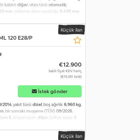
för kabini:
diğer
, vites türü:
otomatik
,
250 mm
, yükleme alanı uzunluğu:
5.400 mm
,
mm
, Donanım:
ABS
, Purchase or trade-in of: -
leets Wide selection of Iveco Daily,
Küçük ilan
vices: - Various loading options -
ML 120 E28/P
e Inspections are possible without prior
o 14:00 Address: Hauptstr. 90 76865
an / English / Russian / Italian / French /
s, small and large-scale commercial
€12.900
Sabit fiyat KDV hariç
(€15.351 brüt)
İstek gönder
0/2014
, yakıt türü:
dizel
, boş ağırlık:
6.960 kg
,
mm
, bir sonraki muayene (TÜV):
09/2026
,
Euro 6
, süspansiyon:
diğer
, koltuk sayısı:
3
,
ı genişliği:
2.400 mm
, yükleme alanı
hidrolik arka platform, tır çekici bağlantısı
,
Küçük ilan
raçlar - Araç filoları Alman Postası'ndan çok