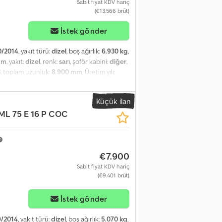
Sabit fiyat KDV hariç
(€13.566 brüt)
İstek gönder
0/2014
, yakıt türü:
dizel
, boş ağırlık:
6.930 kg
,
mm
, yakıt:
dizel
, renk:
sarı
, şoför kabini:
diğer
,
3
, toplam uzunluk:
8.900 mm
, Üretim yılı:
i bağlantısı
, Purchase or trade-in of: - Vans -
Wide selection of Iveco Daily, Volkswagen
Küçük ilan
ous loading options - Registration service
ML 75 E 16 P COC
sible without prior appointment: Mon. – Fri.:
alz) Phone: Dcedpfx Agjzqvy Ejdsk Email:
an / French / Spanish More Information Sales
al operations) or for export. Subject to
€7.900
Sabit fiyat KDV hariç
(€9.401 brüt)
İstek gönder
9/2014
, yakıt türü:
dizel
, boş ağırlık:
5.070 kg
,