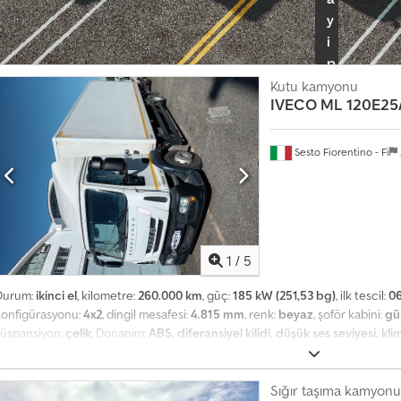
y
i
p
a
Kutu kamyonu
IVECO
ML 120E25
k
e
t
Sesto Fiorentino - Fi
i
n
i
s
e
1
/
5
ç
Durum:
ikinci el
, kilometre:
260.000 km
, güç:
185 kW (251,53 bg)
, ilk tescil:
06
i
konfigürasyonu:
4x2
, dingil mesafesi:
4.815 mm
, renk:
beyaz
, şoför kabini:
gü
n
süspansiyon:
çelik
, Donanım:
ABS, diferansiyel kilidi, düşük ses seviyesi, kli
üspansiyon: Yaprak yaylı, Dijital Takograf, Düşük Gürültü: CEE 92/97, Konfor
T
işilik Yolcu Bankı, Radyo/CD Çalar, Elektrikli Camlar, Elektrikli ve Isıtmalı Ayna
e
atinaj Çubuğu: Ön, Yedek Lastik, Hız Sınırlayıcı: 90 km/sa, Voltaj Dönüştü
Sığır taşıma kamyonu