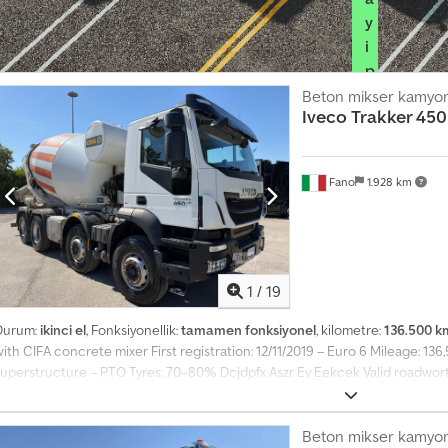
y
i
p
a
Beton mikser kamyo
Iveco
Trakker 450
k
e
t
Fano
1.928 km
i
n
i
s
e
1
/
19
ç
Durum:
ikinci el
, Fonksiyonellik:
tamamen fonksiyonel
, kilometre:
136.500 k
i
ith CIFA concrete mixer First registration: 12/11/2019 – Euro 6 Mileage: 13
n
superstructure – PTO Tyres: 70–80% Dcjdpfx Aszr Ev Eekcek Valid roadwort
Immediately available WE CONSIDER PART EXCHANGE FOR VEHICLES OF A
T
RENAULT, VOLVO, SCANIA) EQUIPPED WITH CIFA, SERMAC, PUTZMEISTER
e
(CATERPILLAR, FIAT HITACHI, KOMATSU).
Beton mikser kamyo