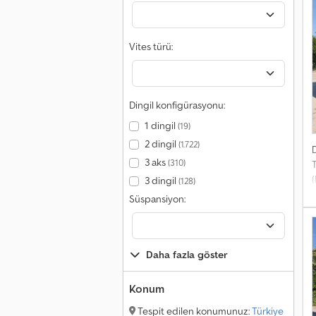
Vites türü:
Dingil konfigürasyonu:
1 dingil
(19)
2 dingil
(1.722)
3 aks
(310)
T
3 dingil
(128)
Süspansiyon:
Daha fazla göster
Konum
Tespit edilen konumunuz:
Türkiye