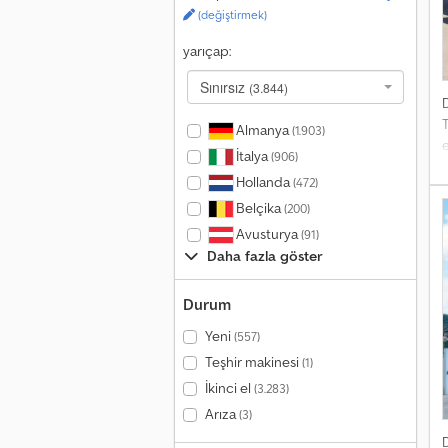
(değiştirmek)
yarıçap:
Sınırsız
(3.844)
T
Almanya
(1.903)
İtalya
(906)
Hollanda
(472)
Belçika
(200)
Avusturya
(91)
Daha fazla göster
Durum
Yeni
(557)
Teşhir makinesi
(1)
İkinci el
(3.283)
Arıza
(3)