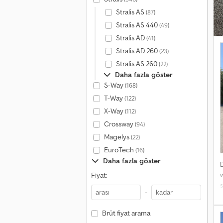
Stralis AS
(87)
Stralis AS 440
(49)
Stralis AD
(41)
Stralis AD 260
(23)
Stralis AS 260
(22)
Daha fazla göster
S-Way
(168)
T-Way
(122)
X-Way
(112)
Crossway
(94)
Magelys
(22)
EuroTech
(16)
Daha fazla göster
w
Fiyat:
-
Brüt fiyat arama