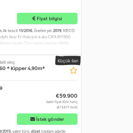
Fiyat bilgisi
m
, ilk tescil:
11/2016
, Üretim yılı:
2019
, IVECO
 Dodpfx Aezr Er Hokcjck 4 aks CIFA RY1300
 Hemen teslim Tüm marka araçları (MAN,
manlı ya da CATERPILLAR, FIAT HITACHI,
Küçük ilan
li vinç
0 * Kipper 4,90m*
€59.900
Sabit fiyat KDV hariç
(€73.677 brüt)
İstek gönder
0/2015
, yakıt türü:
dizel
, toplam ağırlık: