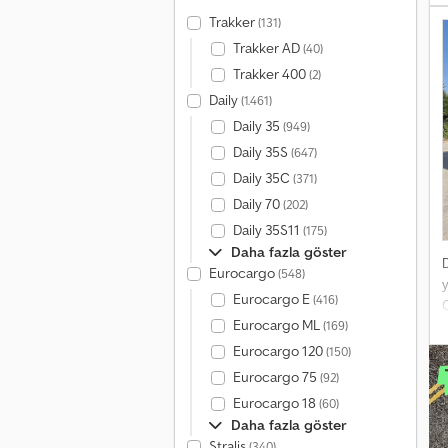
Trakker
(131)
Trakker AD
(40)
Trakker 400
(2)
A
Daily
(1.461)
Daily 35
(949)
Daily 35S
(647)
Daily 35C
(371)
Daily 70
(202)
Daily 35S11
(175)
Daha fazla göster
Eurocargo
(548)
y
Eurocargo E
(416)
Eurocargo ML
(169)
Eurocargo 120
(150)
Eurocargo 75
(92)
Eurocargo 18
(60)
Daha fazla göster
Stralis
(340)