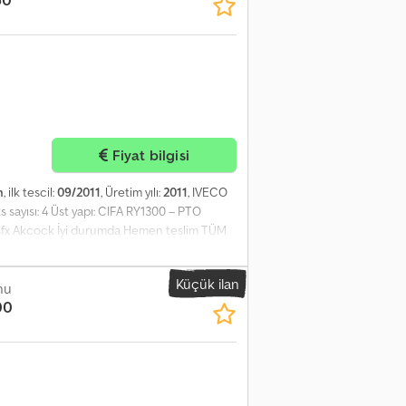
Fiyat bilgisi
m
, ilk tescil:
09/2011
, Üretim yılı:
2011
, IVECO
ks sayısı: 4 Üst yapı: CIFA RY1300 – PTO
dsfx Akcock İyi durumda Hemen teslim TÜM
MAC, PUTZMEISTER ekipmanlı araçlar ve
İRİLİR.
Küçük ilan
nu
00