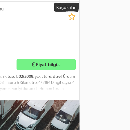
nik bilgiler Azami yüklü ağırlık 26.000 kg
Küçük ilan
80 cc 6×4 Mekanik süspansiyon Dingil
nu
aksimum erişim 24 m Dcedpfxjzrw S Ee
nuel şanzıman Takoğraf Hız sabitleyici
rafından kullanılmıştır.
Fiyat bilgisi
m
, ilk tescil:
02/2008
, yakıt türü:
dizel
, Üretim
8 – Euro 5 Kilometre: 475164 Dingil sayısı: 4
ayenesi var İyi durumda Hemen teslim
VOLVO, SCANIA) ARAÇLARIN, CIFA, SERMAC,
 MARKA TOPRAK İŞLEME MAKİNELERİYLE