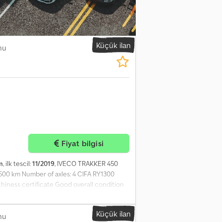
Küçük ilan
nu
Fiyat bilgisi
m
, ilk tescil:
11/2019
, IVECO TRAKKER 450
6,500 km Number of axles: 4 CIFA RY1300
hiness certificate Good overall condition
LL BRANDS (MAN, MERCEDES, DAF,
 GEAR, OR EARTHMOVING EQUIPMENT
Küçük ilan
nu