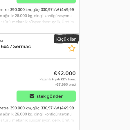
ometre:
390.000 km
, güç:
330,97 kW (449,99
m ağırlık:
26.000 kg
, dingil konfigürasyonu:
tes türü:
mekanik
, süspansiyon:
çelik
, Üretim
ma
, Iveco Trakker 450 6×4 / Beton pompası
nik bilgiler Azami yüklü ağırlık 26.000 kg
Küçük ilan
80 cc 6×4 Mekanik süspansiyon Dingil
sı
 6x4 / Sermac
aksimum erişim 24 m 3 segment Uzaktan
csdezrw Tispfx Akcsk Hız sabitleyici Araç
dan kullanılmıştır.
€42.000
Pazarlık Fiyatı KDV hariç
(€51.660 brüt)
İstek gönder
ometre:
390.000 km
, güç:
330,97 kW (449,99
m ağırlık:
26.000 kg
, dingil konfigürasyonu:
tes türü:
mekanik
, süspansiyon:
çelik
, Üretim
ma
, Iveco Trakker 450 6×4 / Beton pompası