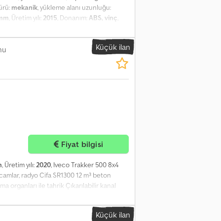
türü:
mekanik
, yükleme alanı uzunluğu:
 mm
, Üretim yılı:
2015
, Donanım:
ABS, vinç
,
rt / Unfallfrei Dedszpc U Tspfx Akcock In
G: • ABS • Elektrische Fensterheber •
Küçük ilan
0 cm (L x B x H) Nutzlast: 11.000 kg
nu
tfederung an beiden Achsen Kran: HMF 1444
ch Sebastian – Polnisch, Deutsch,
igen alle Exportformalitäten inkl.
Fiyat bilgisi
m
, Üretim yılı:
2020
, Iveco Trakker 500 8x4
 camlar, radyo Cifa SR1300 12 m³ beton
a organları ile tahrik Çıkarılabilir kanal
rvox Akcsck Kilometre: 226216 İlk tescil: 12-
Küçük ilan