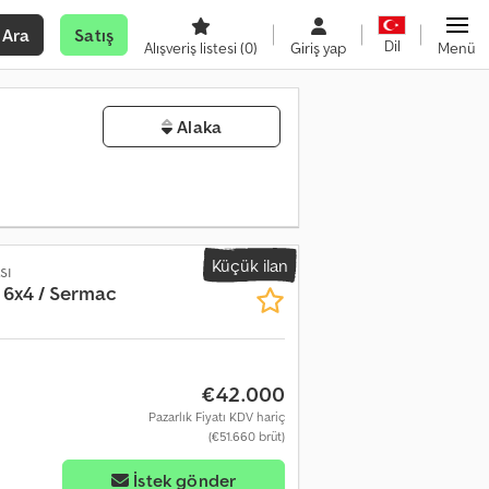
Ara
Satış
Dil
Alışveriş listesi
(0)
Giriş yap
Menü
Alaka
Küçük ilan
sı
 6x4 / Sermac
€42.000
Pazarlık Fiyatı KDV hariç
(€51.660 brüt)
İstek gönder