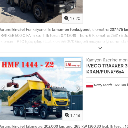
1
/
20
Durum:
ikinci el
, Fonksiyonellik:
tamamen fonksiyonel
, kilometre:
207.475 k
RAKKER 500 CIFA mikserli İlk tescil: 07.11.2019 – Euro 6 Kilometre: 258.175
ekipman – PTO (güç çıkışı) Lastikler: %60/70 Geçerli muayene İyi durumda
MERCEDES, DAF, RENAULT, VOLVO, SCANIA) CIFA, SERMAC, PUTZMEISTER ekip
KOMATSU iş makineleriyle takas değerlendiriyoruz.
Kamyon üzerine monte
IVECO
TRAKKER 36
KRAN/FUNK*6x4
Nowy Sacz
1.656 km
1
/
19
Durum:
ikinci el
, kilometre:
202.000 km
, güç:
265 kW (360,30 bg)
, ilk tescil:
1