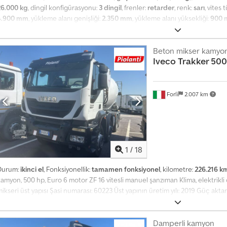
26.000 kg
, dingil konfigürasyonu:
3 dingil
, frenler:
retarder
, renk:
sarı
, vites 
4.900 mm
, yükleme alanı genişliği:
2.350 mm
, yükleme alanı yüksekliği:
900
Iveco TRAKKER 360 / 6x4 Kipper 4,90 m + Kran + Funkfernsteuerung Importie
sehr gutem Zustand! • Baujahr: 2015 • Laufleistung: 202.000 km AUSSTATTUN
Servolenkung • Motorbremse • Tachograph • Klimaanlage KIPPER: 490 x 235 x 9
Beton mikser kamyo
Iveco
Trakker 500
Gesamtgewicht: 26.000 kg Radstand: 380/138 cm Reifengröße: 13R22,5 Blat
- Z2 + Funkfernsteuerung TEL: Kuba – Polnisch, Englisch, Deutsch, Italienis
talienisch, ????? Laszlo – Ungarisch Costel – Rumänisch (Română - Wir erled
Nummernschilder) Radek – ?????
Forlì
2.007 km
1
/
18
Durum:
ikinci el
, Fonksiyonellik:
tamamen fonksiyonel
, kilometre:
226.216 k
amyon, 500 hp, Euro 6 motor ZF 16 vitesli manuel şanzıman Klima, elektrikli
ikseri üst yapısı Şasi numarası: 60223 Üst yapının üretim yılı: 2019 Güç aktarm
zami yüklü ağırlık: 40 ton Lastikler: 1. %50, 2. %50, 3. %50, 4. %50 Dedpfozr I
08-2020
Damperli kamyon