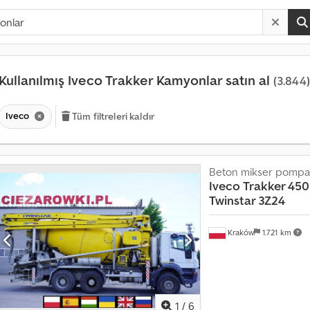
Kullanılmış Iveco Trakker Kamyonlar satın al
(3.844)
Iveco
Tüm filtreleri kaldır
Beton mikser pompa
Iveco
Trakker 450
Twinstar 3Z24
Kraków
1.721 km
1
/
6