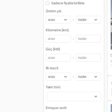
Sadece fiyatla birlikte
Üretim yılı:
-
Kilometre [km]:
-
Güç [kW]:
-
y
Ilk tescil:
-
Yakıt türü:
Man Tgs 41 Kamyonlar
Man Tgs 41 Kamu Hizmeti
Emisyon sınıfı: