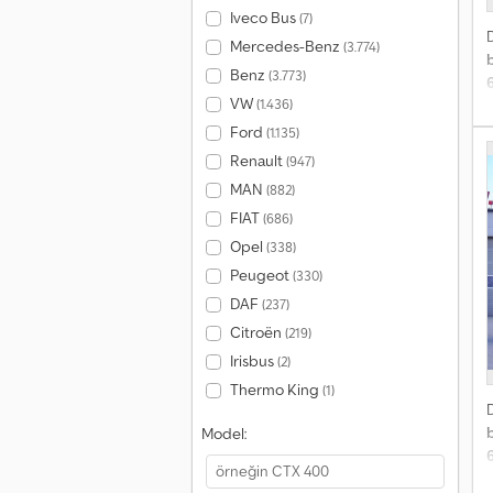
Iveco Bus
(7)
Mercedes-Benz
(3.774)
Benz
(3.773)
VW
(1.436)
y
Ford
(1.135)
Renault
(947)
MAN
(882)
FIAT
(686)
I
Opel
(338)
Peugeot
(330)
DAF
(237)
Citroën
(219)
Irisbus
(2)
Thermo King
(1)
Model:
y