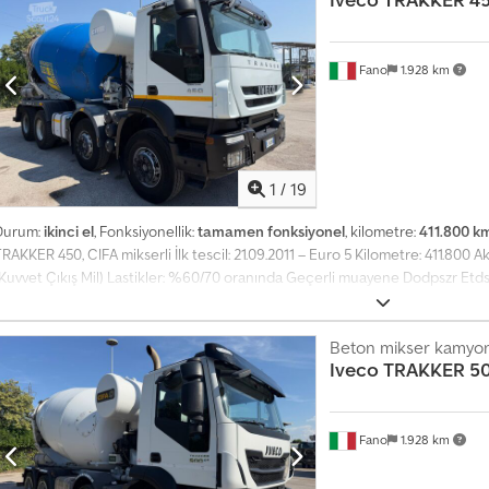
Fano
1.928 km
1
/
19
Durum:
ikinci el
, Fonksiyonellik:
tamamen fonksiyonel
, kilometre:
411.800 k
RAKKER 450, CIFA mikserli İlk tescil: 21.09.2011 – Euro 5 Kilometre: 411.800 A
(Kuvvet Çıkış Mil) Lastikler: %60/70 oranında Geçerli muayene Dodpszr Et
MARKALARDAN (MAN, MERCEDES, DAF, RENAULT, VOLVO, SCANIA), CIFA, SER
CATERPILLAR, FIAT HITACHI, KOMATSU gibi iş makineleri TAKASA DEĞERLEND
Beton mikser kamyo
Iveco
TRAKKER 5
Fano
1.928 km