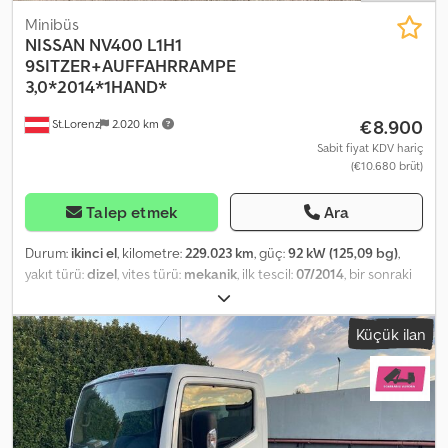
Minibüs
NISSAN
NV400 L1H1
9SITZER+AUFFAHRRAMPE
3,0*2014*1HAND*
€8.900
St.Lorenz
2.020 km
Sabit fiyat KDV hariç
(€10.680 brüt)
Talep etmek
Ara
Durum:
ikinci el
, kilometre:
229.023 km
, güç:
92 kW (125,09 bg)
,
yakıt türü:
dizel
, vites türü:
mekanik
, ilk tescil:
07/2014
, bir sonraki
muayene (TÜV):
07/2026
, emisyon sınıfı:
Euro 5
, renk:
gri
, koltuk
sayısı:
9
, Donanım:
ABS, elektronik denge programı (ESP),
Küçük ilan
immobilizer sistemi, is filtrasyon filtresi, klima, merkezi kilitleme
, *
Nissan NV400 Kombi, 9 koltuklu, rampalı (engellilere uygun) * 1.
sahibi, Avusturya aracı * Euro 5b * Boş ağırlık: 2113 kg - Toplam
ağırlık: 2980 kg * Çekme yükü: 2500 kg - Dingil mesafesi: 3182 mm
* Tüm bilgiler bağlayıcı değildir Credpfjzrklxox Adqof * Hata ve ön
satış hakkı saklıdır * Dahili numara: 71 Özel ekipman: Cool & Sound