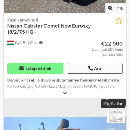
1
/
18
Kasa kamyoneti
Nissan
Cabstar Comet New Eurosky
18/2/7.5 HQ -
€22.900
Győr
1.717 km
Sabit fiyat KDV hariç
(€29.083 brüt)
Talep etmek
Ara
Durum:
ikinci el
, Fonksiyonellik:
tamamen fonksiyonel
, kilometre:
43.753 km
, güç:
90 kW (122,37 bg)
, ilk tescil:
10/2016
, yakıt türü:
dizel
, toplam ağırlık:
3.500 kg
, lastik durumu:
80 yüzde
, dingil
konfigürasyonu:
4x2
, renk:
beyaz
, vites türü:
mekanik
, koltuk sayısı:
Küçük ilan
2
, Üretim yılı:
2016
, çalışma saatleri:
2.552 h
, Donanım:
ABS, hidrolik
direksiyon
, Nissan Cabstar Comet Yeni Eurosky 18/2/7.5 HQ - 18 m -
200 kg Çalışma yüksekliği: 18 m Üretim yılı: 2016/10 Kilometre:
43753 km Emisyon sınıfı: EURO5 Kaldırma kuvveti: 200 kg Çalışma
saati: 2552 Güç: 90 kW Codpoztb Duefx Adqjrf Silindir hacmi (cc):