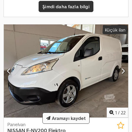
Şimdi daha fazla bilgi
Küçük ilan
1
/
22
Aramayı kaydet
Panelvan
NISSAN
E-NV200 Elektro