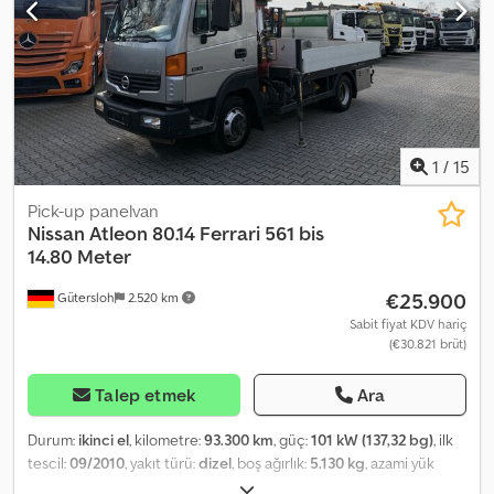
1
/
15
Pick-up panelvan
Nissan
Atleon 80.14 Ferrari 561 bis
14.80 Meter
€25.900
Gütersloh
2.520 km
Sabit fiyat KDV hariç
(€30.821 brüt)
Talep etmek
Ara
Durum:
ikinci el
, kilometre:
93.300 km
, güç:
101 kW (137,32 bg)
, ilk
tescil:
09/2010
, yakıt türü:
dizel
, boş ağırlık:
5.130 kg
, azami yük
ağırlığı:
2.360 kg
, toplam ağırlık:
7.490 kg
, dingil konfigürasyonu: