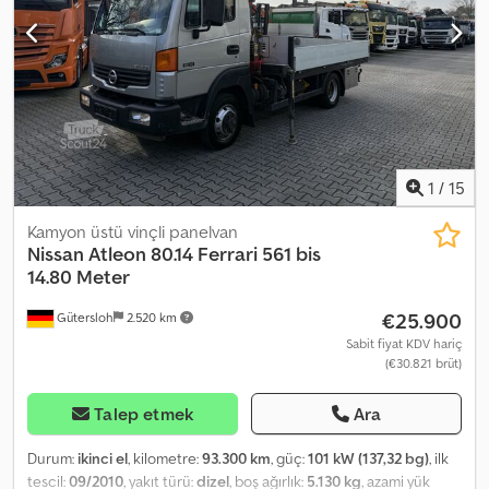
* Hata ve ön satış saklıdır. Credpszn Exrsfx Adqef * İç referans
numarası: 6
1
/
15
Kamyon üstü vinçli panelvan
Nissan
Atleon 80.14 Ferrari 561 bis
14.80 Meter
€25.900
Gütersloh
2.520 km
Sabit fiyat KDV hariç
(€30.821 brüt)
Talep etmek
Ara
Durum:
ikinci el
, kilometre:
93.300 km
, güç:
101 kW (137,32 bg)
, ilk
tescil:
09/2010
, yakıt türü:
dizel
, boş ağırlık:
5.130 kg
, azami yük