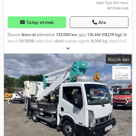
Sabit fiyat KDV hariç
(€13.945 brüt)
Talep etmek
Ara
Durum:
ikinci el
, kilometre:
133.000 km
, güç:
134 kW (182,19 bg)
, ilk
tescil:
01/2008
, yakıt türü:
dizel
, toplam ağırlık:
8.000 kg
, vites türü:
mekanik
, emisyon sınıfı:
Euro 4
, Donanım:
is filtrasyon filtresi
, -
Manual transmission - Air conditioning - Hook loader - Tipping
Küçük ilan
body Cedpfxjvh N U Is Adqerf - Suspension: Leaf spring
suspension