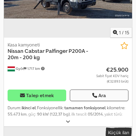
SEBASTIAN - Lehçe, Almanca, İtalyanca, (Diğer dil) LASZLO -
Macarca COSTEL - Romen (Romen dilinde ihracat için gerekli tüm
işlemleri ve belgeleri hazırlıyoruz, plaka dahil) RADEK - (Diğer dil) :
6875
1
/
15
Kasa kamyoneti
Nissan
Cabstar Palfinger P200A -
20m - 200 kg
€25.900
Győr
1.717 km
Sabit fiyat KDV hariç
(€32.893 brüt)
Talep etmek
Ara
Durum:
ikinci el
, Fonksiyonellik:
tamamen fonksiyonel
, kilometre:
55.473 km
, güç:
90 kW (122,37 bg)
, ilk tescil:
05/2014
, yakıt türü:
dizel
, toplam ağırlık:
3.500 kg
, lastik durumu:
80 yüzde
, dingil
konfigürasyonu:
4x2
, renk:
beyaz
, vites türü:
mekanik
, emisyon
Küçük ilan
sınıfı:
Euro 5
, koltuk sayısı:
3
, Üretim yılı:
2014
, çalışma saatleri:
3.810