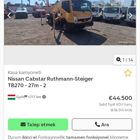
2488 Tip: Hidrolik çalışma platformu, ikinci el araç Yakıt: Dizel İzin
verilen toplam araç ağırlığı (GVW): 3500 kg Koltuk sayısı: 2
Şanzıman: Manuel şanzıman Stokta bulunmaktadır. Özellikler: ABS,
servo, turbo, elektro-hidrolik çalışma, "H" tipi stabilizasyon,
dönebilen bom ve sepet, fiberglas sepet, tamamen hidrolik zemin
kontrolü Araç açıklaması: Makinenin çalışma durumu iyidir, motor
ve hidrolik sistemi çok temizdir ve iyi çalışmaktadır. Fiyat, ihracat
için NETTO bedeldir. Konuşabildiğimiz diller: - İngilizce - Almanca -
Macarca
1
/
14
Kasa kamyoneti
Nissan
Cabstar Ruthmann-Steiger
TB270 - 27m - 2
€44.500
Győr
1.717 km
Sabit fiyat KDV hariç
(€56.515 brüt)
Talep etmek
Ara
Durum:
ikinci el
, Fonksiyonellik:
tamamen fonksiyonel
, kilometre: