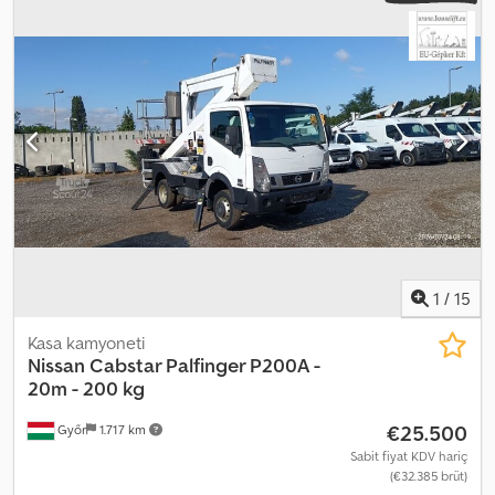
h
, Donanım:
ABS, hidrolik direksiyon
, Nissan Cabstar Palfinger
P200A - 20m - 200 kg Çalışma yüksekliği: 20 m Maksimum yatay
erişim: 7,5 m Kilometre: 55473 km Çalışma saati: 3810 İlk kayıt tarihi:
2014/05 Emisyon Sınıfı: EURO5B Cjdjzn I Ntepfx Adqorf Yakıt: Dizel
Güç: 90 kW Silindir Hacmi (ccm): 2488 Tip: Hidrolik çalışma
platformu, kullanılmış araç İzin Verilen Brüt Araç Ağırlığı (GVW):
3500 kg Koltuk Sayısı: 3 Şanzıman: Manuel şanzıman Stokta
mevcut Özellikler: ABS, servo, tamamen hidrolik çalışma, dönebilen
bom ve sepet, "A" tipi stabilizasyon, kısaltılmış dingil mesafesi,
alüminyum sepet, yerden ve sepetten motor çalıştırma/durdurma
Araç Açıklaması: Makine çok iyi durumda, motor ve hidrolik sistemi
çok temiz ve iyi çalışıyor. Fiyat, NETTO ihracat fiyatıdır. Şu dillerde
konuşabiliriz: - İngilizce - Almanca - Macarca
1
/
15
Kasa kamyoneti
Nissan
Cabstar Palfinger P200A -
20m - 200 kg
€25.500
Győr
1.717 km
Sabit fiyat KDV hariç
(€32.385 brüt)