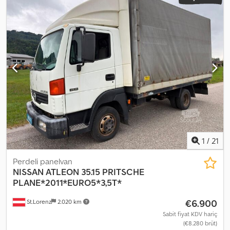
1
/
21
Perdeli panelvan
NISSAN
ATLEON 35.15 PRITSCHE
PLANE*2011*EURO5*3,5T*
€6.900
St.Lorenz
2.020 km
Sabit fiyat KDV hariç
(€8.280 brüt)