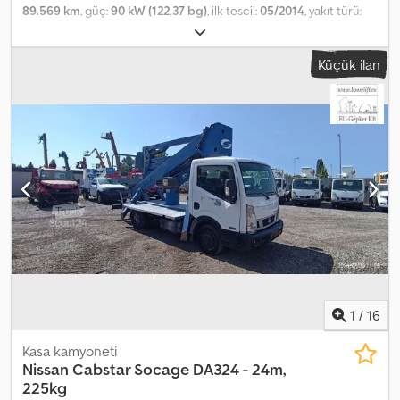
89.569 km
, güç:
90 kW (122,37 bg)
, ilk tescil:
05/2014
, yakıt türü:
dizel
, toplam ağırlık:
3.500 kg
, lastik durumu:
80 yüzde
, dingil
konfigürasyonu:
4x2
, renk:
sarı
, vites türü:
mekanik
, koltuk sayısı:
2
,
Küçük ilan
Üretim yılı:
2014
, Donanım:
ABS, hidrolik direksiyon
, Nissan Cabstar
Ruthmann-Steiger TB270 - 27 m - 230 kg Maksimum çalışma
yüksekliği: 27 m İmalat yılı: 2014/05 Kilometre: 89569 km Çalışma
saati: Emisyon sınıfı: EURO5 Güç: 90 kW Cedpfszr T Nmsx Adqorf
Silindir hacmi (cc): 2488 Yakıt: Dizel İzin verilen azami araç ağırlığı
(GVW): 3500 kg Yük kapasitesi: 230 kg Sepet taban yüksekliği: 25 m
Maksimum erişim (1 operatör): 25,8 m Yapı dönüşü: 450° Sepet:
1400x700 mm Kontroller: Elektrik-Hidrolik Koltuk sayısı: 2 Şanzıman:
Manuel şanzıman Özellikler: ABS, servo, turbo, hava yastığı Makine
iyi durumda, motoru ve hidrolik sistemi çok temiz ve sorunsuz
çalışıyor. Fiyat, ihracat için NETTO fiyattır. Şu dillerde konuşabiliriz: -
İngilizce - Almanca - Macarca
1
/
16
Kasa kamyoneti
Nissan
Cabstar Socage DA324 - 24m,
225kg