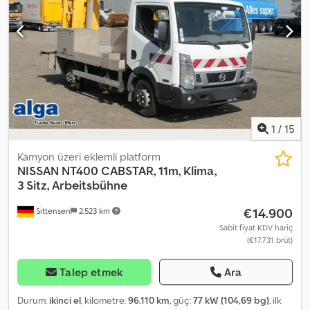
memnuniyet duyarız! Araç reklamla kaplanabilir ve/veya üzerine
yazı yazılabilir. Genel teslimat ve ödeme koşullarımız geçerlidir. Bu
araç için size özel bir finansman veya kiralama teklifi hazırlamaktan
memnuniyet duyarız. Lütfen bizimle iletişime geçin!
1
/
15
Kamyon üzeri eklemli platform
NISSAN
NT400 CABSTAR, 11m, Klima,
3 Sitz, Arbeitsbühne
€14.900
Sittensen
2.523 km
Sabit fiyat KDV hariç
(€17.731 brüt)
Talep etmek
Ara
Durum:
ikinci el
, kilometre:
96.110 km
, güç:
77 kW (104,69 bg)
, ilk