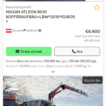
Kasa kamyoneti
NISSAN
ATLEON 80.10
KOFFERAUFBAU+LBW*2010*EURO5
*
€6.900
St.Lorenz
2.020 km
Sabit fiyat KDV hariç
(€8.280 brüt)
Talep etmek
Ara
Durum:
ikinci el
, kilometre:
150.065 km
, güç:
135 kW (183,55 bg)
,
ilk tescil:
12/2010
, yakıt türü:
dizel
, toplam ağırlık:
7.490 kg
, bir
sonraki muayene (TÜV):
12/2025
, renk:
beyaz
, vites türü:
mekanik
,
emisyon sınıfı:
Euro 5
, koltuk sayısı:
3
, Üretim yılı:
2010
, Donanım:
Küçük ilan
ABS, hidrolik arka platform, klima
, * Nissan Atleon 80.19, kapalı
kasa + arka yükleme rampası * Euro 6 * Kasanın iç uzunluğu: 5,65
m * Kasanın iç genişliği: 2,07 m * Kasanın iç yüksekliği: 2,28 m (giriş),
2,38 m (iç kısım) * Boş ağırlık: 4500 kg - Toplam ağırlık: 7490 kg *
Yük taşıma kapasitesi: 2915 kg - Dingil mesafesi: 1660/1632 mm *
Motor hacmi: 4462 ccm - Güç: 135 * Tüm bilgiler bağlayıcı değildir.