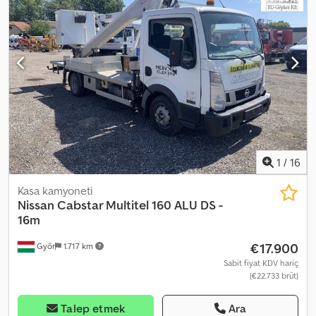
VSSKCTND23U0098078
, Donanım:
diferansiyel kilidi, dört
mevsim lastikler, hava yastığı, her tahrikli, is filtrasyon filtresi,
kamyon kaydı, navigasyon sistemi
, Yaklaşık 185.000 km'de
kullanılmış araç 2,3 litre, 4 silindirli motor, 140 kW Lastiklerin
durumu: %75 Crodpfxszr H T Se Adqsf Çekme kancası - 3.500 kg
Alüminyumdan yapılmış yükleme alanı koruyucu
1
/
16
Kasa kamyoneti
Nissan
Cabstar Multitel 160 ALU DS -
16m
€17.900
Győr
1.717 km
Sabit fiyat KDV hariç
(€22.733 brüt)
Talep etmek
Ara