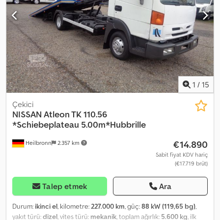
winding + 1x high-pressure lance + 2-chamber water tank, approx.
3,000 l (180 cm x 200 cm x 85 cm) Municipal vehicle from first
owner Receive all newly listed vehicles by email – subscribe to
our NEWSLETTER! Errors and omissions excepted, subject to
prior sale!
1
/
15
Çekici
NISSAN
Atleon TK 110.56
*Schiebeplateau 5.00m*Hubbrille
€14.890
Heilbronn
2.357 km
Sabit fiyat KDV hariç
(€17.719 brüt)
Talep etmek
Ara
Durum:
ikinci el
, kilometre:
227.000 km
, güç:
88 kW (119,65 bg)
,
yakıt türü:
dizel
, vites türü:
mekanik
, toplam ağırlık:
5.600 kg
, ilk