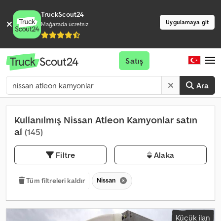
TruckScout24
Uygulamaya git
Mağazada ücretsiz
Satış
Ara
Kullanılmış Nissan Atleon Kamyonlar satın
al
(145)
Filtre
Alaka
Nissan
Tüm filtreleri kaldır
Küçük ilan