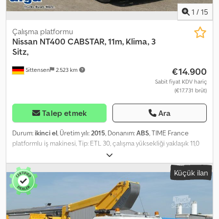
1
/
15
Çalışma platformu
Nissan
NT400 CABSTAR, 11m, Klima, 3
Sitz,
€14.900
Sittensen
2.523 km
Sabit fiyat KDV hariç
(€17.731 brüt)
Talep etmek
Ara
Durum:
ikinci el
, Üretim yılı:
2015
, Donanım:
ABS
, TIME France
platformlu iş makinesi, Tip: ETL 30, çalışma yüksekliği yaklaşık 11,0
m, taşıma kapasitesi yaklaşık 120 kg, depolama kutuları, ABS, ESP,
klima, elektrikli cam kaldırma sistemi (sürücü ve yolcu kapıları),
Küçük ilan
emniyet kemerli orta koltuk, Nissan aks(lar), disk fren sistemi,
yaprak yaylı süspansiyon, araç reklamla kaplanabilir ve/veya
üzerine yazı yazılabilir. SI83895 Codpfx Aszp Tfpedqorf Teklifimiz
genel olarak yeni TÜV muayenesi içermez. Yeni TÜV muayenesi
istenirse, iş ortağı servislerimizden birinden teklif sunmaktan