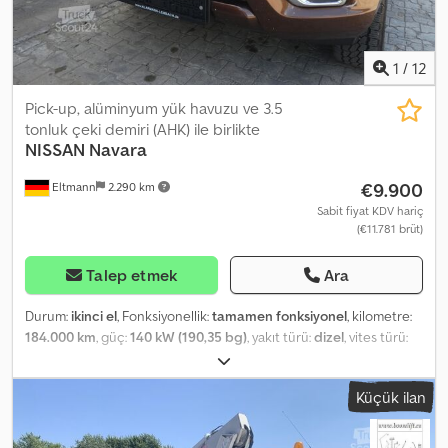
Almanca - Macarca
1
/
12
Pick-up, alüminyum yük havuzu ve 3.5
tonluk çeki demiri (AHK) ile birlikte
NISSAN
Navara
€9.900
Eltmann
2.290 km
Sabit fiyat KDV hariç
(€11.781 brüt)
Talep etmek
Ara
Durum:
ikinci el
, Fonksiyonellik:
tamamen fonksiyonel
, kilometre:
184.000 km
, güç:
140 kW (190,35 bg)
, yakıt türü:
dizel
, vites türü:
mekanik
, dingil konfigürasyonu:
4x4
, toplam ağırlık:
2.065 kg
, boş
ağırlık:
2.065 kg
, ilk tescil:
06/2018
, bir sonraki muayene (TÜV):
Küçük ilan
12/2026
, emisyon sınıfı:
Euro 6
, renk:
kahverengi
, süspansiyon:
diğer
, lastik boyutu:
255/60 R18
, koltuk sayısı:
5
, önceki sahip
sayısı:
2
, Üretim yılı:
2018
, makine/araç numarası: