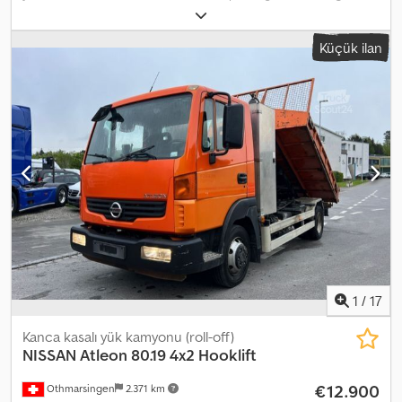
tescil:
05/2002
, yükleme alanı uzunluğu:
5.000 mm
, yükleme alanı
genişliği:
2.000 mm
, renk:
beyaz
, Donanım:
ABS, elektronik denge
Küçük ilan
programı (ESP), merkezi kilitleme
, 3-seater, power steering, 5-
speed manual transmission, tachometer, power windows, twin
tires, light bar, hydraulic winch, underlift, sliding platform, toolbox,
overall length: 7,140 mm, overall width: 2,090 mm, overall height:
approx. 2,500 mm, wheelbase: 3,600 mm, unladen weight: 3,480 kg,
payload: 2,120 kg. Errors, prior sale, and typographical mistakes
excepted. Sale only to traders and for export. Cedpfx Adsp
Ntvloqorf !!!! Ref-20362 !!!! Key number: 174 !!!!!
1
/
17
Kanca kasalı yük kamyonu (roll-off)
NISSAN
Atleon 80.19 4x2 Hooklift
€12.900
Othmarsingen
2.371 km