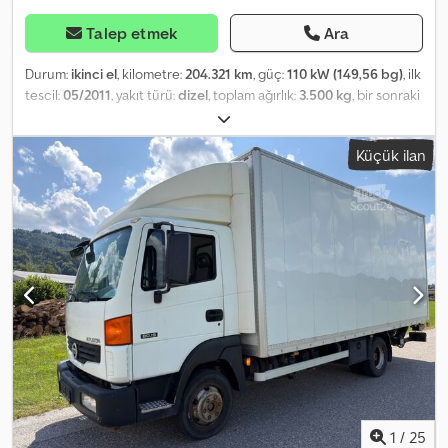
Talep etmek
Ara
Durum:
ikinci el
, kilometre:
204.321 km
, güç:
110 kW (149,56 bg)
, ilk
tescil:
05/2011
, yakıt türü:
dizel
, toplam ağırlık:
3.500 kg
, bir sonraki
muayene (TÜV):
05/2026
, renk:
beyaz
, vites türü:
mekanik
,
emisyon sınıfı:
Euro 5
, koltuk sayısı:
3
, Üretim yılı:
2011
, Donanım:
Küçük ilan
ABS, klima
, * Nissan Atleon 35.15 Kasa ve Brandalı Kamyonet * Euro
5 Csdpfx Aszp Ttaodqorf * Kasa İç Uzunluğu: 4,35 m * Kasa İç
Genişliği: 2,20 m * Kasa İç Yüksekliği: 2,30 m * Boş Ağırlık: 2670 kg -
Toplam Ağırlık: 3500 kg * Yük Kapasitesi: 755 kg - Dingil Mesafesi:
3200 mm * Motor Hacmi: 2953 ccm - Güç: 110 kW * Tüm bilgiler
bağlayıcı değildir. * Hata ve ön satış saklıdır. * İç Referans Numarası:
123
1
/
25