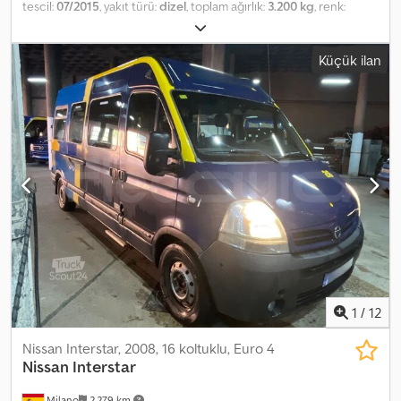
tescil:
07/2015
, yakıt türü:
dizel
, toplam ağırlık:
3.200 kg
, renk:
beyaz
, vites türü:
mekanik
, emisyon sınıfı:
Euro 3
, koltuk sayısı:
3
,
toplam uzunluk:
550 mm
, toplam genişlik:
1.800 mm
, toplam
Küçük ilan
yükseklik:
2.700 mm
, Donanım:
ABS, elektronik denge programı
(ESP), klima
, TIME France platformlu iş makinesi, Tip: ETL 30,
çalışma yüksekliği yaklaşık 11,0 m, taşıma kapasitesi yaklaşık 120 kg,
depolama kutuları, ABS, ESP, klima, elektrikli cam kaldırma sistemi
(sürücü ve yolcu kapıları), emniyet kemerli orta koltuk, Nissan
aks(lar), disk fren sistemi, yaprak yaylı süspansiyon, araç reklamla
kaplanabilir ve/veya üzerine yazı yazılabilir. SI83895 Teklifimiz genel
olarak yeni TÜV muayenesi içermez. Yeni TÜV muayenesi istenirse,
iş ortağı servislerimizden birinden teklif sunmaktan memnuniyet
duyarız! Araç reklamla kaplanabilir ve/veya üzerine yazı yazılabilir.
Genel teslimat ve ödeme koşullarımız geçerlidir. Csdpfxezp Tfce
Adqjrf Bu araç için size özel bir finansman veya kiralama teklifi
hazırlamaktan memnuniyet duyarız. Lütfen bizimle iletişime geçin!
1
/
12
Nissan Interstar, 2008, 16 koltuklu, Euro 4
Nissan
Interstar
Milano
2.279 km