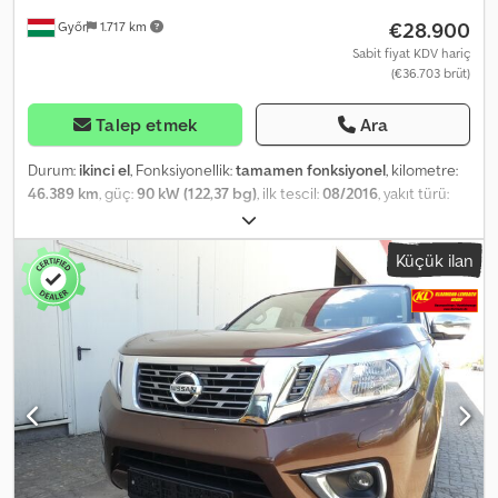
€28.900
Győr
1.717 km
Sabit fiyat KDV hariç
(€36.703 brüt)
Talep etmek
Ara
Durum:
ikinci el
, Fonksiyonellik:
tamamen fonksiyonel
, kilometre:
46.389 km
, güç:
90 kW (122,37 bg)
, ilk tescil:
08/2016
, yakıt türü:
dizel
, toplam ağırlık:
3.500 kg
, dingil konfigürasyonu:
4x2
, renk:
beyaz
, vites türü:
mekanik
, koltuk sayısı:
3
, Üretim yılı:
2016
, çalışma
Küçük ilan
saatleri:
5.003 h
, Donanım:
ABS, hidrolik direksiyon
, Nissan Cabstar
Socage DA324 - 24 m, 225 kg Çalışma yüksekliği: 24 m Kilometre:
46389 km Çalışma saati: 5003 İmalat yılı: 2016/08 Emisyon sınıfı:
EURO5B Güç: 90 kW Cedpfx Adezqr Nveqjrf Silindir hacmi (ccm):
2.488 Yakıt: Dizel İzin verilen toplam araç ağırlığı (GVW): 3500 kg
Kaldırma kuvveti: 225 kg Koltuk sayısı: 3 Şanzıman: Manuel şanzıman
Özellikler: ABS, servo, turbo, yerden ve sepetten tamamen hidrolik
çalışma, "A" tipi stabilizasyon, dönebilen sepet, motordan sepetten
başlatma ve durdurma Makine iyi bir çalışma durumundadır,
motoru ve hidrolik sistemi çok temiz ve iyi çalışmaktadır. Fiyat,
ihracat için NETTO'dur. Şu dillerde konuşabiliriz: - İngilizce -