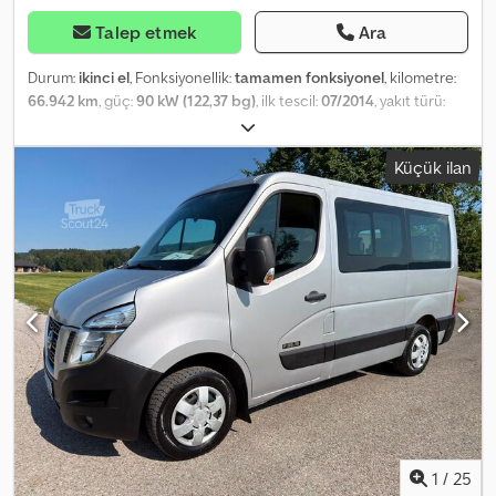
Talep etmek
Ara
Durum:
ikinci el
, Fonksiyonellik:
tamamen fonksiyonel
, kilometre:
66.942 km
, güç:
90 kW (122,37 bg)
, ilk tescil:
07/2014
, yakıt türü:
dizel
, toplam ağırlık:
3.500 kg
, lastik durumu:
80 yüzde
, dingil
konfigürasyonu:
4x2
, renk:
beyaz
, vites türü:
mekanik
, emisyon
Küçük ilan
sınıfı:
Euro 5
, koltuk sayısı:
3
, Üretim yılı:
2014
, çalışma saatleri:
5.218
h
, Donanım:
ABS, hidrolik direksiyon
, Nissan Cabstar Palfinger
P200A - 20m - 200 kg Çalışma yüksekliği: 20 m Maksimum yatay
erişim: 7,5 m Kilometre: 66942 km Çalışma saati: 5218 İlk kayıt tarihi:
2014/07 Emisyon Sınıfı: EURO5B Yakıt: Dizel Güç: 90 kW Motor
Hacmi (cc): 2488 Tip: Hidrolik çalışma platformu, kullanılmış araç
İzin Verilen Azami Araç Ağırlığı (GVW): 3500 kg Koltuk Sayısı: 3
Şanzıman: Manuel şanzıman Stokta mevcuttur. Özellikler: ABS,
hidrolik direksiyon, tamamen hidrolik çalışma, dönebilen bom ve
sepet, "A" tipi stabilizasyon, kısaltılmış dingil mesafesi, alüminyum
sepet, yerden ve sepetten motor çalıştırma/durdurma Crsdpfxjzn I
Ezo Adqjf Araç Açıklaması: Makine çok iyi durumdadır, motoru ve
hidrolik sistemi çok temizdir ve iyi çalışır. Fiyat NETTO ihracat
fiyatıdır. Şu dillerde hizmet verebiliriz: - İngilizce - Almanca -
1
/
25
Macarca