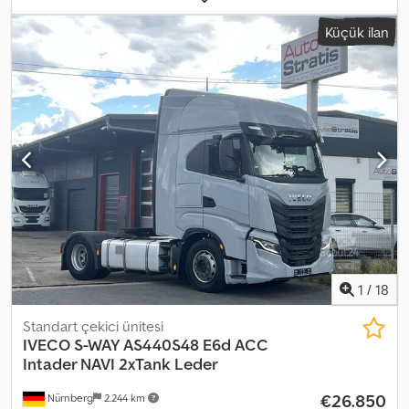
3.810 mm
, yakıt:
dizel
, frenler:
retarder
, renk:
beyaz
, vites türü:
Küçük ilan
otomatik
, emisyon sınıfı:
Euro 5
, toplam uzunluk:
9.500 mm
, toplam
genişlik:
2.500 mm
, toplam yükseklik:
3.850 mm
, yükleme alanı
hacmi:
27 m³
, Üretim yılı:
2014
, Donanım:
ABS, AdBlue, araç içi
bilgisayar, diferansiyel kilidi, elektrikli ayna, elektrikli cam
sistemi, hidrolik direksiyon, klima, merkezi kilitleme, retarder,
sisal lambaları, spoiler
, - Güneşlik - Radyo - Takograf - Çift
tekerlek dingili Crsdszp I A Nopfx Agusf - İmmobilizer
1
/
18
Standart çekici ünitesi
IVECO
S-WAY AS440S48 E6d ACC
Intader NAVI 2xTank Leder
€26.850
Nürnberg
2.244 km