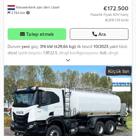
€172.500
Nieuwerkerk aan den IJssel
2.764 km
Pazarlık Fiyatı KDV hariç
(€208.725 brüt)
Talep etmek
Ara
Durum:
yeni
, güç:
316 kW (429,64 bg)
, ilk tescil:
10/2023
, yakıt türü:
dizel
, lastik boyutu:
13R22.5
, dingil konfigürasyonu:
6x6
, dingil
mesafesi:
3.800 mm
, yakıt:
dizel
, yakıt deposu kapasitesi:
390 l
,
renk:
beyaz
, şoför kabini:
gündüz kabini
, vites türü:
otomatik
,
Küçük ilan
emisyon sınıfı:
Euro 3
, süspansiyon:
çelik
, yükleme alanı hacmi:
20
m³
, Üretim yılı:
2023
, Donanım:
klima
, = Ek Seçenekler ve
Aksesuarlar = - Yaprak yaylı süspansiyon - Güneşlik - Güç aktarma
organı (PTO) = Notlar = Yakıt tankı: 390 litre. Klima 20.000 litrelik
Ravasini yakıt tankı ile donatılmıştır. Üç bölme (6.800 l + 6.500 l +
6.800 l + genleşme hacmi) Üzerinde kapak bulunan 500 mm
çapında menfez, giriş ve havalandırma vanası ile birlikte ve
menfezden sıvı dökülmesi durumunda bir toplama havuzu içerir.
Uygun paslanmaz çelik bir kutu içinde yer alan ve arka tarafa
konumlandırılan pompa ünitesi. Pozitif deplasmanlı pompa, 500
l/dk. Filtre, gaz giderici, hava kontrol vanası, kısmi ölçüm için 5