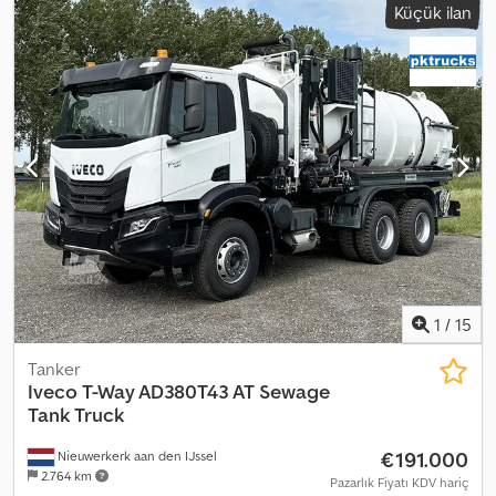
Küçük ilan
mm
, toplam genişlik:
2.500 mm
, toplam yükseklik:
3.700 mm
,
Üretim yılı:
2008
, Donanım:
ABS, buzdolabı, elektrikli cam sistemi,
hidrolik direksiyon, hız sabitleyici, ikinci yakıt deposu, klima,
spoiler
, = Ek Seçenekler ve Aksesuarlar = - Tavan spoyleri -
Radyo/CD çalar - Uyku kabini - Güneşlik - Hareket engelleme
sistemi = Ek Bilgiler = Üretim yılı: 2008 Lastik ölçüsü: 315/70 R22,5
Ön aks: Direksiyonlu; Süspansiyon: Yaylı süspansiyon Arka aks: Çift
lastikli; Süspansiyon: Hava süspansiyonu Crodpfxszrmu Aj Aguof
Boş ağırlık: 7.550 kg Referans numarası: 32
1
/
15
Tanker
Iveco
T-Way AD380T43 AT Sewage
Tank Truck
€191.000
Nieuwerkerk aan den IJssel
2.764 km
Pazarlık Fiyatı KDV hariç