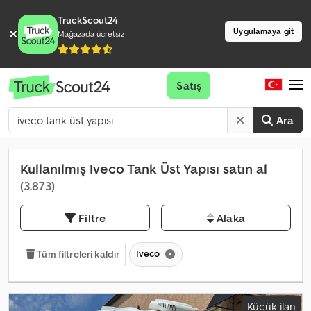
TruckScout24
Uygulamaya git
Mağazada ücretsiz
Satış
Ara
Kullanılmış Iveco Tank Üst Yapısı satın al
(3.873)
Filtre
Alaka
Iveco
Tüm filtreleri kaldır
Küçük ilan