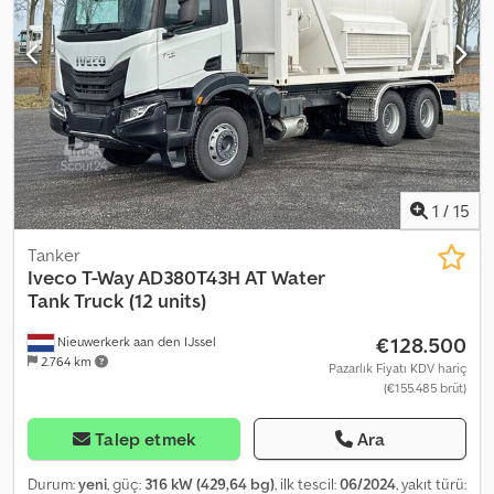
Teknik Bilgiler Silindir sayısı: 6 Motor hacmi: 12.882 cc Şanzıman
Şanzıman: ZF16TX2240TO, Otomatik Aks Konfigürasyonu Lastik
ölçüsü: 14.00R20 Frenler: Kampana frenler Süspansiyon: Yaprak
yaylı süspansiyon Ön aks: Direksiyonlu Ağırlıklar Boş ağırlık: 10.400
kg Yük kapasitesi: 9.600 kg Toplam ağırlık: 20.000 kg Fonksiyonel
Üstyapı markası: Ravasini Hazne sayısı: 1 Pompa: Evet Hortumlar:
Evet
1
/
15
Tanker
Iveco
T-Way AD380T43H AT Water
Tank Truck (12 units)
€128.500
Nieuwerkerk aan den IJssel
2.764 km
Pazarlık Fiyatı KDV hariç
(€155.485 brüt)
Talep etmek
Ara
Durum:
yeni
, güç:
316 kW (429,64 bg)
, ilk tescil:
06/2024
, yakıt türü: