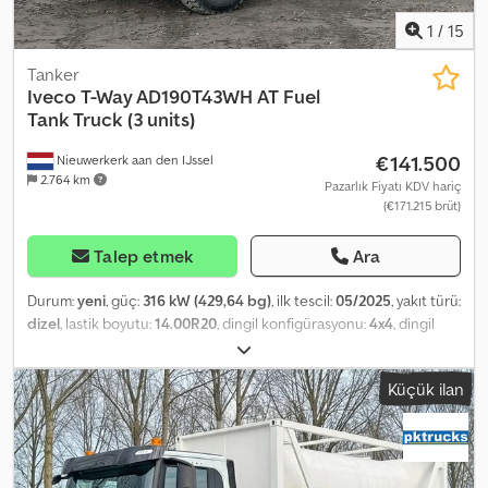
1
/
15
Tanker
Iveco
T-Way AD190T43WH AT Fuel
Tank Truck (3 units)
€141.500
Nieuwerkerk aan den IJssel
2.764 km
Pazarlık Fiyatı KDV hariç
(€171.215 brüt)
Talep etmek
Ara
Durum:
yeni
, güç:
316 kW (429,64 bg)
, ilk tescil:
05/2025
, yakıt türü:
dizel
, lastik boyutu:
14.00R20
, dingil konfigürasyonu:
4x4
, dingil
mesafesi:
45.000 mm
, yakıt:
dizel
, yakıt deposu kapasitesi:
390 l
,
renk:
beyaz
, şoför kabini:
gündüz kabini
, vites türü:
otomatik
,
Küçük ilan
emisyon sınıfı:
Euro 3
, süspansiyon:
çelik
, toplam uzunluk:
7.650
mm
, toplam genişlik:
2.500 mm
, toplam yükseklik:
3.480 mm
,
yükleme alanı hacmi:
11 m³
, Üretim yılı:
2025
, Donanım:
klima
, = Ek
Seçenekler ve Aksesuarlar = - Yaprak yaylı süspansiyon - Rüzgarlık
Cedpezq D Tysfx Agujrf - Güç Aktarma Organı (PTO) = Ek Bilgiler =