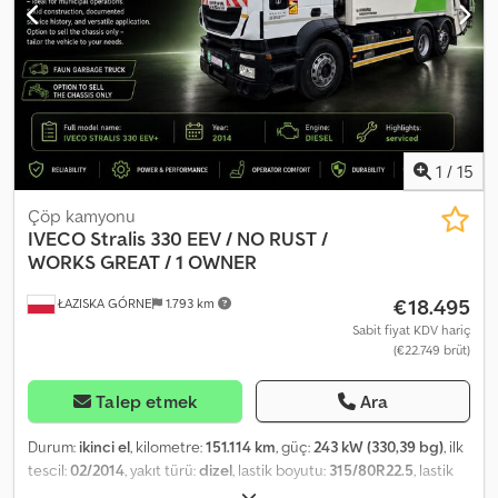
Süspansiyon: Ön: Yaprak Yay Arka: Havalı Süspansiyon TEL: KUBA –
POLONYA, İNGİLİZCE, ALMANCA, İTALYANCA SEBASTIAN –
POLONYA, ALMANCA, İTALYANCA, ????? Crsdpjvkm Tgefx Agujf
LASZLO – MACARCA COSTEL – ROMENCE (İhracat işlemlerinin
tümünü, plaka dahil tamamlıyoruz) RADEK – ???? Ref. nr : 83279
1
/
15
Çöp kamyonu
IVECO
Stralis 330 EEV / NO RUST /
WORKS GREAT / 1 OWNER
€18.495
ŁAZISKA GÓRNE
1.793 km
Sabit fiyat KDV hariç
(€22.749 brüt)
Talep etmek
Ara
Durum:
ikinci el
, kilometre:
151.114 km
, güç:
243 kW (330,39 bg)
, ilk
tescil:
02/2014
, yakıt türü:
dizel
, lastik boyutu:
315/80R22.5
, lastik
durumu:
80 yüzde
, dingil konfigürasyonu:
6x2
, dingil mesafesi: