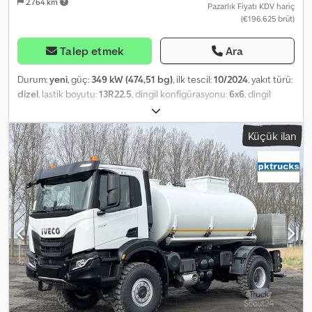
2.764 km
Pazarlık Fiyatı KDV hariç
(€196.625 brüt)
Talep etmek
Ara
Durum:
yeni
, güç:
349 kW (474,51 bg)
, ilk tescil:
10/2024
, yakıt türü:
dizel
, lastik boyutu:
13R22.5
, dingil konfigürasyonu:
6x6
, dingil
mesafesi:
3.800 mm
, yakıt:
dizel
, yakıt deposu kapasitesi:
300 l
,
renk:
beyaz
, şoför kabini:
gündüz kabini
, vites türü:
mekanik
, vites
Küçük ilan
sayısı:
16
, emisyon sınıfı:
Euro 3
, süspansiyon:
çelik
, toplam uzunluk:
9.000 mm
, toplam genişlik:
2.500 mm
, toplam yükseklik:
3.500 mm
,
yükleme alanı hacmi:
20 m³
, Üretim yılı:
2024
, Donanım:
klima
, = Ek
Seçenekler ve Aksesuarlar = - Yaprak yaylı süspansiyon - Rüzgarlık
- Güç Aktarma Organı (PTO) = Ek Bilgiler = Teknik Bilgiler Silindir
sayısı: 6 Motor hacmi: 12.882 cc Şanzıman Şanzıman: ZF16S2520TO,
16 vites, manuel şanzıman Aks Konfigürasyonu Lastik ölçüsü:
13R22.5 Frenler: Kampana frenler Süspansiyon: Yaprak yaylı
süspansiyon Ön aks: Direksiyonlu Ağırlıklar Boş ağırlık: 12.700 kg
Yük kapasitesi: 20.800 kg Toplam ağırlık: 33.500 kg Cjdpfxezq D T
He Aguorf Fonksiyonel Özellikler Kasa markası: Ravasini, içme suyu
tankı Oda sayısı: 1 Pompa: Var