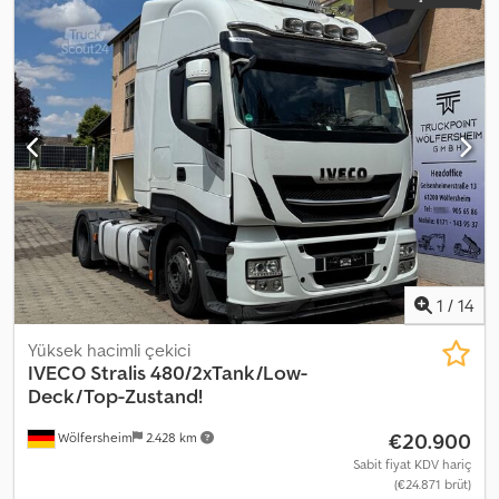
1
/
14
Yüksek hacimli çekici
IVECO
Stralis 480/2xTank/Low-
Deck/Top-Zustand!
€20.900
Wölfersheim
2.428 km
Sabit fiyat KDV hariç
(€24.871 brüt)