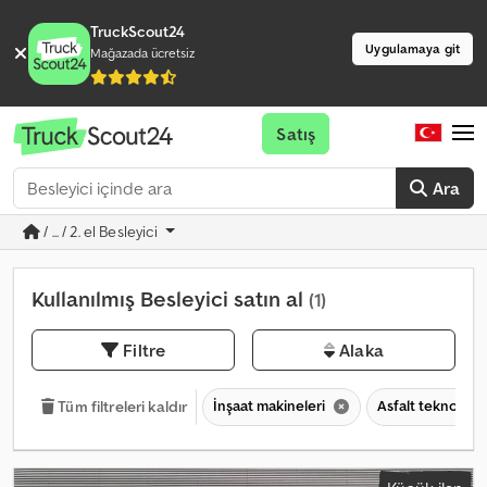
TruckScout24
Uygulamaya git
Mağazada ücretsiz
Satış
Ara
/ ... / 2. el Besleyici
Kullanılmış Besleyici satın al
(1)
Filtre
Alaka
İnşaat makineleri
Asfalt teknolojis
Tüm filtreleri kaldır