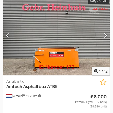
Küçük ilan
1
/
12
Asfalt ısıtıcı
Amtech
Asphaltbox ATB5
€8.000
Almelo
2.648 km
Pazarlık Fiyatı KDV hariç
(€9.680 brüt)