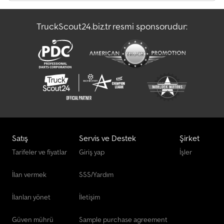
Teleskopik Taşıyıcı
TruckScout24.biz.tr resmi sponsorudur:
Zırhlı Para Taşıma Aracı
Ön Yükleyici
Satış
Servis ve Destek
Şirket
Tarifeler ve fiyatlar
Giriş yap
İşler
İlan vermek
SSS/Yardım
İlanları yönet
İletişim
Güven mührü
Sample purchase agreement