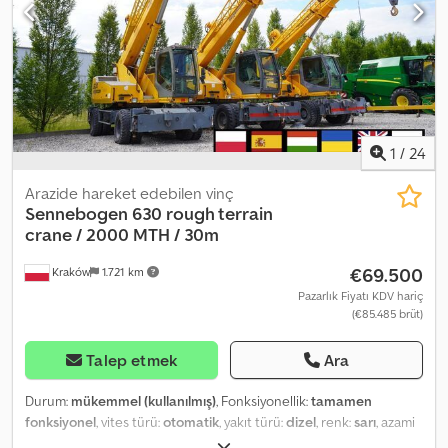
1
/
24
Arazide hareket edebilen vinç
Sennebogen
630 rough terrain
crane / 2000 MTH / 30m
€69.500
Kraków
1.721 km
Pazarlık Fiyatı KDV hariç
(€85.485 brüt)
Talep etmek
Ara
Durum:
mükemmel (kullanılmış)
, Fonksiyonellik:
tamamen
fonksiyonel
, vites türü:
otomatik
, yakıt türü:
dizel
, renk:
sarı
, azami
yük ağırlığı:
30.000 kg
, Üretim yılı:
2007
, çalışma saatleri:
2.000 h
,