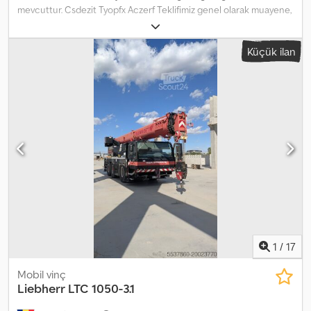
mevcuttur. Csdezit Tyopfx Aczerf Teklifimiz genel olarak muayene,
egzoz emisyon testi veya özel denetim ve plaka olmadan
sunulmaktadır. Hata ve ön satış hakkı saklıdır. Sadece randevu ile
Küçük ilan
görülebilir. WhatsApp üzerinden gelen taleplere cevap
verilmemektedir. Dahili numara:
1
/
17
Mobil vinç
Liebherr
LTC 1050-3.1