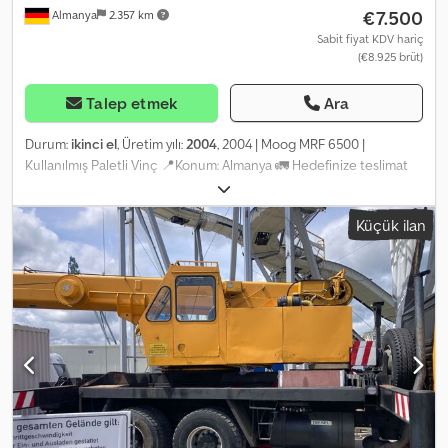
€7.500
Almanya
2.357 km
Sabit fiyat KDV hariç
(€8.925 brüt)
Talep etmek
Ara
Durum:
ikinci el
, Üretim yılı:
2004
, 2004 | Moog MRF 6500 |
Kullanılmış Paletli Vinç 📍Konum: Almanya 🚛 Hedefinize teslimat
mevcuttur – Nakliye maliyetini tahmin etmek için nakliye
hesaplama aracımızı kullanın! 💰 Şimdi 7500 Avro'ya satın alın veya
Küçük ilan
bir teklif sunun. Uygun bir ücret karşılığında teslimatta ödeme
imkanı mevcuttur (onaya tabidir)* Cjdsznmcfopfx Aczerf 👷‍♂️
Bağımsız bir uzman tarafından incelenmiştir. 20 inceleme noktası,
11'i onaylandı ✅, 7'si eksik ℹ️, 2'si sorunlu ⚠️. 📌 Müfettişin Yorumu:
Tam görünüyor, ancak çalışmıyor. 📄 Tam incelemeyi, ek
fotoğrafları veya bir videoyu görmek ister misiniz? İpucu: Daha
fazla ayrıntı ararken çevrimiçi olarak yaygın olarak kullanılan
referans "40868 Equippo" şeklindedir. 💡 Bu makinenin ve
hizmetimizin neden öne çıktığı: ✔ Profesyoneller tarafından
kapsamlı inceleme ✔ Şantiyeye teslimat imkanı ✔ Para İade
Garantisi ✔ Güvenli ve esnek ödeme seçenekleri 🔄 Diğer