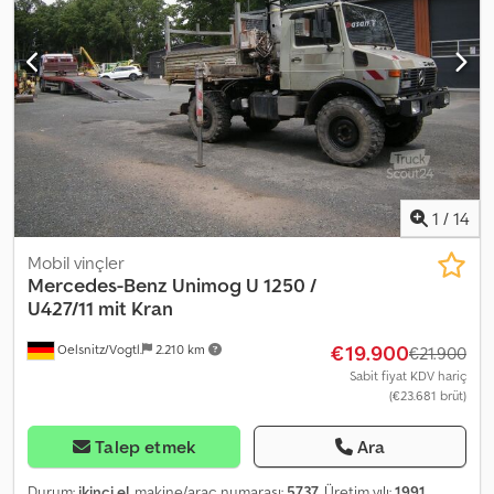
1
/
14
Mobil vinçler
Mercedes-Benz
Unimog U 1250 /
U427/11 mit Kran
€19.900
Oelsnitz/Vogtl.
2.210 km
€21.900
Sabit fiyat KDV hariç
(€23.681 brüt)
Talep etmek
Ara
Durum:
ikinci el
, makine/araç numarası:
5737
, Üretim yılı:
1991
,