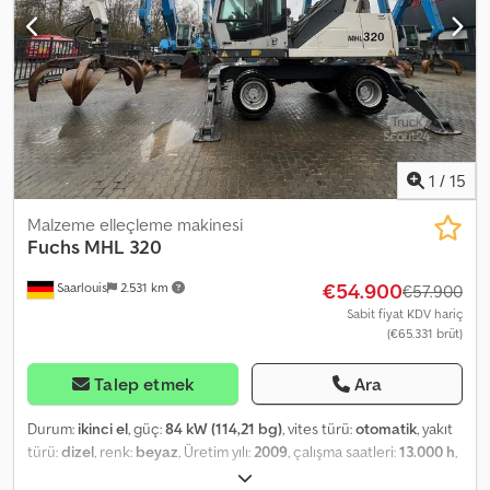
1
/
15
Malzeme elleçleme makinesi
Fuchs
MHL 320
€54.900
Saarlouis
2.531 km
€57.900
Sabit fiyat KDV hariç
(€65.331 brüt)
Talep etmek
Ara
Durum:
ikinci el
, güç:
84 kW (114,21 bg)
, vites türü:
otomatik
, yakıt
türü:
dizel
, renk:
beyaz
, Üretim yılı:
2009
, çalışma saatleri:
13.000 h
,
Fuchs Terex MHL 320 Dahili numara: 24E009 Üretim yılı: 2009