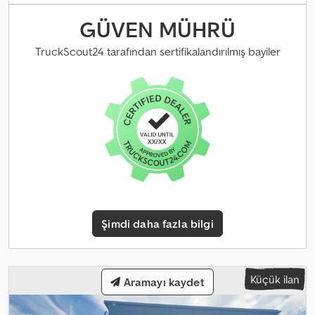
Çalışma saati: 13.011 h Motor: Deutz, 4 silindir Güç: 84 kW 4x destek
ayağı Polip kepçe RX 126-1 RSV Yükseltilebilen kabin Crodpfoyc
GÜVEN MÜHRÜ
Uxfex Aczof = Ek bilgiler = Silindir sayısı: 4 Motor markası: Deutz
TruckScout24 tarafından sertifikalandırılmış bayiler
Şimdi daha fazla bilgi
Küçük ilan
Aramayı kaydet