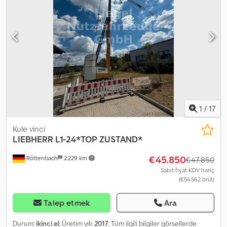
1
/
17
Kule vinci
LIEBHERR
L1-24*TOP ZUSTAND*
€45.850
Röttenbach
2.229 km
€47.850
Sabit fiyat KDV hariç
(€54.562 brüt)
Talep etmek
Ara
Durum:
ikinci el
, Üretim yılı:
2017
, Tüm ilgili bilgiler görsellerde