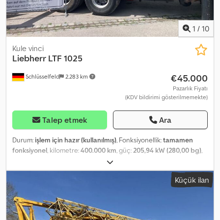
ekipman seçeneklerini değerlendiriyor musunuz? Tüm ekipman
sahipleri ve operatörleri için kullanışlı araçlar ve kaynaklar
sunuyoruz; bunlar platformumuzda kolayca erişilebilir.
1
/
10
Kule vinci
Liebherr
LTF 1025
€45.000
Schlüsselfeld
2.283 km
Pazarlık Fiyatı
(KDV bildirimi gösterilmemekte)
Talep etmek
Ara
Durum:
işlem için hazır (kullanılmış)
, Fonksiyonellik:
tamamen
fonksiyonel
, kilometre:
400.000 km
, güç:
205,94 kW (280,00 bg)
,
vites türü:
mekanik
, yakıt türü:
dizel
, toplam ağırlık:
26.000 kg
, boş
ağırlık:
26.000 kg
, azami yük ağırlığı:
26.000 kg
, lastik boyutu:
Küçük ilan
13/22,5
, dingil konfigürasyonu:
3 dingil
, bir sonraki muayene (TÜV):
03/2027
, emisyon sınıfı:
Euro 5
, frenler:
diğer
, süspansiyon:
çelik
,
Donanım:
vinç
, Tesis, normal kullanım şartlarına uygun, kullanılmış
ve yaşına göre beklenen durumda olup, üzerinde kullanım kaynaklı