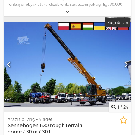
fonksiyonel
, yakıt türü:
dizel
, renk:
sarı
, azami yük ağırlığı:
30.000
kg
, Üretim yılı:
2007
, çalışma saatleri:
8.000 h
, Donanım:
kabin
,
Sennebogen 630 arazi tipi vinç / Menzil 30 m / Kaldırma kapasitesi
Küçük ilan
30 ton / 3 adet 8000 çalışma saati 2007 model 30 metre menzil
Maksimum kaldırma kapasitesi 30 ton Deutz motor Kanca kilitleme
sistemi 5 kasnaklı kanca bloğu 7,5 m yardımcı bom Csdpfx Aozrf
Eysczsrf Otomatik şanzıman Teknik ve görsel durumu
mükemmeldir. Benzer 3 adet makine mevcuttur.
1
/
24
Arazi tipi vinç - 4 adet
Sennebogen
630 rough terrain
crane / 30 m / 30 t