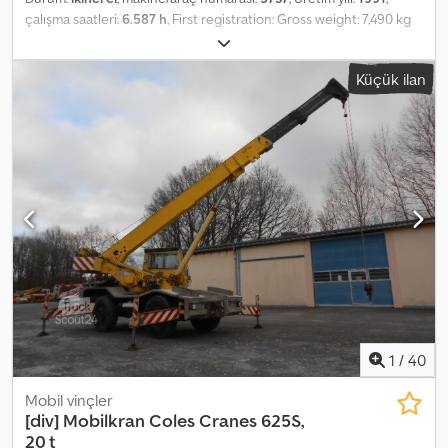
çalışma saatleri:
6.587 h
, First registration: Gross weight: 7,490 kg
Drive: Diesel 4x4 Powered by a 6-cylinder Mercedes diesel engine
with 92 kW / 125 HP, displacement 5957 cm³ 16-speed manual
Küçük ilan
gearbox Driver's cab with 3 seats Tyre size 365/80 R 20, tread
depth 14-16 mm, wheelbase 3300 mm Overall dimensions (L x W x
H): 5500 x 2265 x 3400 mm Unladen weight: 6,960 kg Crsdpfx
Acezb Tt Eozef Front axle load: 4,400 kg, Rear axle load: 4,400 kg
ABS, radio, differential lock, power steering, wheel chocks HIAB
050 crane with cable remote control 3-way tipper not functional
due to weight reduction, 230 x 210 x 45 cm Steel side boards 40
mm towing jaw, 2 x rear recovery doors, winch, hydraulic
connections front and rear, gearbox damaged (only drives in low
gear), dashboard damaged, rust damage in driver's cab—see
images. Further data and more photos available on request. This
description does not constitute a binding offer and may contain
errors. No guarantee for the accuracy of all information provided.
1
/
40
Mobil vinçler
[div]
Mobilkran Coles Cranes 625S,
20 t