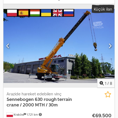
Donanım:
kabin
, Sennebogen 630 arazi vinci / 2000 saat / 30 m
Küçük ilan
erişim / 30 t kaldırma kapasitesi / 3 adet 2000 çalışma saati
Crjdpszrf Hdsfx Aczjf Yıl: 2007 30 metre erişim Maks. kaldırma
kapasitesi 30 ton Deutz motoru Kanca bloke önleyici sistem 5
makaralı kanca bloğu 7,5 m yardımcı bom Otomatik şanzıman
Teknik ve görsel durumu mükemmel. 3 benzer makine mevcut.
1
/
8
Arazide hareket edebilen vinç
Sennebogen
630 rough terrain
crane / 2000 MTH / 30m
€69.500
Kraków
1.721 km