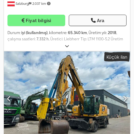
Salzburg
2.037 km
Displacement: 16 cm³ • Max. feed pressure: 300 bar • Gearbox:
planetary gear, i=160 • Max. slewing speed of superstructure: 1.3
rpm • Slew brake: hydraulic brake valve • Holding brake: spring-
Fiyat bilgisi
Ara
loaded multi-disc brake Jib luffing winch: • Gear group: 1Em •
Motor: hydraulic constant motor • Displacement: 16 cm³ • Max.
Durum:
iyi (kullanılmış)
, kilometre:
65.340 km
, Üretim yılı:
2018
,
feed pressure: 220 bar • Gearbox: planetary gear, i=92 • Drum
çalışma saatleri:
7.332 h
, Üretici: Liebherr Tip: LTM 1100-5.2 Üretim
diameter: 200 mm • Max. rope pull: 38 kN • Max. speed: 18 m/min •
Yılı: 2018 Kapasite (ton): 100 ton Ana Bom: 52 m Uç Bom: 19 m
Holding brake: spring-loaded multi-disc brake • With limit switch
Crjdsznmawspfx Aczsf Kilometre: 65.340 km Çalışma Saati: 7.332
Load / moment limiter: • Pressure switch on hoisting gear motor •
Küçük ilan
saat Şasi Çalışma Saati: 3.092 saat Lastikler: 445/95 R25
Mechanical switch activated by bending of the tower slewing
platform Tower: • Working height: 20.8 m • Outer tower: length 9.9
m Inner tower: 11 m Jib: • Lattice construction trolley jib; can be
set either horizontal or at a 30° incline • 1st jib section: length 11 m
/ 2nd jib section: 11.1 m / 3rd jib section: 7.8 m - German machine! -
Ready for operation! Errors and prior sale excepted! = Further
information = Main boom length: 30.4 m