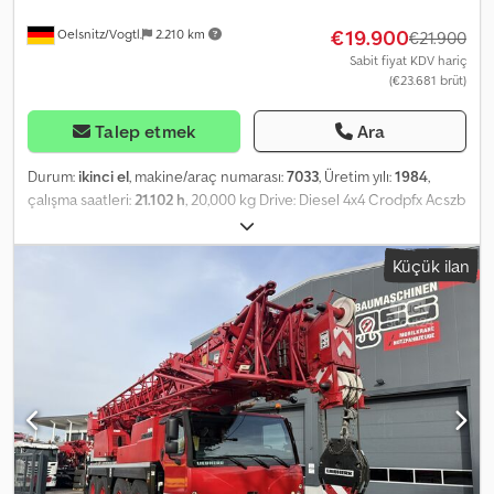
€19.900
Oelsnitz/Vogtl.
2.210 km
€21.900
Sabit fiyat KDV hariç
(€23.681 brüt)
Talep etmek
Ara
Durum:
ikinci el
, makine/araç numarası:
7033
, Üretim yılı:
1984
,
çalışma saatleri:
21.102 h
, 20,000 kg Drive: Diesel 4x4 Crodpfx Acszb
Trbszjf Maximum lifting capacity: 20,000 kg at 3 m, 1,700 kg lifting
capacity at maximum outreach of 18 m Total crane weight: 22,400
Küçük ilan
kg Transport dimensions: 10.86 m x 2.50 m x 4.0 m Slewing range:
360° Wheel formula: 4x4 Hydraulic suspension Displacement:
6,086 cm³, Engine power: 89 kW (121 hp) at 2,500 rpm Engine: 6-
cylinder Deutz diesel engine, water-cooled Transmission: 4-speed
automatic transmission Tires: 385/95R 24, Tread depth front: 21
mm, rear: 18 mm ID 7033 Further data and additional images
available on request. This description does not constitute a
binding offer and may contain errors; no guarantee is made for
the accuracy of all specifications.