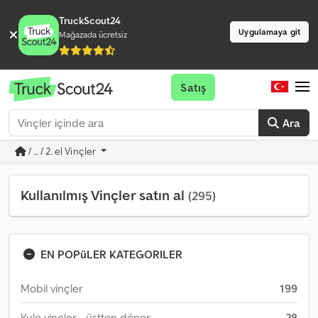
TruckScout24
Uygulamaya git
Mağazada ücretsiz
Satış
Ara
/ ... / 2. el Vinçler
Kullanılmış Vinçler satın al
(295)
EN POPüLER KATEGORILER
Mobil vinçler
199
Kule vinçler - üstten döner
28