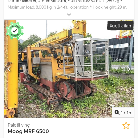
Durum:
ikinci el
, Üretim yılı:
2014
, * Jib radius: 50 m at 1,250 kg *
Maximum load: 8,000 kg in 2/4-fall operation * Hook height: 29 m,
up to 35 m possible * ABB (Automatic Ballast Braking) * Current
safety inspection (SV) * Counterweight: 14 slabs at 3.14 t each *
Küçük ilan
Slewing radius: 4 m * COLOR / Liebherr Yellow * Prepared for rail-
mounted operation = Further information = Codpouu S U Tsfx
Aczjrf Intended use: Construction Lifting capacity: 8,000 kg
Please contact Jörg Bienek for further details.
1
/
15
Paletli vinç
Moog
MRF 6500