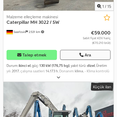
1
/
15
Malzeme elleçleme makinesi
Caterpillar
MH 3022 / SW
€59.000
Saarlouis
2.531 km
Sabit fiyat KDV hariç
(€70.210 brüt)
Talep etmek
Ara
Durum:
ikinci el
, güç:
130 kW (176,75 bg)
, yakıt türü:
dizel
, Üretim
yılı:
2017
, çalışma saatleri:
14.173 h
, Donanım:
klima
, - Klima kontrolü
Crodezrvxqopfx Aczof
Küçük ilan