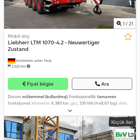
1
/
21
Mobil vinç
Liebherr
LTM 1070-4.2 - Neuwertiger
Zustand
Kirchheim unter Teck
2.322 km
Fiyat bilgisi
Ara
Durum:
mükemmel (kullanılmış)
, Fonksiyonellik:
tamamen
fonksiyonel
, kilometre:
6.380 km
, güç:
330 kW (448,67 bg)
, vites
türü:
otomatik
, yakıt türü:
dizel
, renk:
kırmızı
, toplam ağırlık:
52.000
kg
, lastik boyutu:
445/95 R25
, dingil konfigürasyonu:
8x4
, ilk tescil:
Küçük ilan
10/2022
, bir sonraki muayene (TÜV):
10/2026
, emisyon sınıfı:
Euro 5
,
frenler:
Telma
, süspansiyon:
hidrolik
, Üretim yılı:
2022
, çalışma
saatleri:
1.709 h
, makine/araç numarası:
086 173
, Donanım:
ABS,