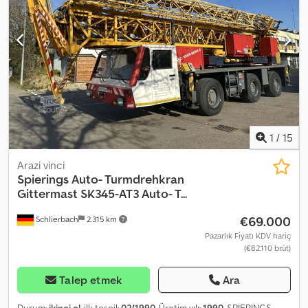
normal aşınma ve yıpranma belirtileri bulunmaktadır. Tesis düzenli
olarak kullanılmış, ayrıca sürekli olarak bakımı ve onarımı yapılmıştır.
Randevu ile her zaman tesisin incelenmesi mümkündür.
Cedpfszrnd Sox Aczjrf
1
/
15
Arazi vinci
Spierings
Auto- Turmdrehkran
Gittermast SK345-AT3 Auto- T...
€69.000
Schlierbach
2.315 km
Pazarlık Fiyatı KDV hariç
(€82.110 brüt)
Talep etmek
Ara
Durum:
ikinci el
, ilk tescil:
02/1990
, Üretim yılı:
1990
, SPIERINGS