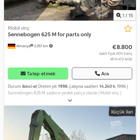
1
/
15
Mobil vinç
Sennebogen
625 M for parts only
€8.800
Almanya
2.357 km
Sabit fiyat KDV hariç
(€10.472 brüt)
Talep etmek
Ara
Durum:
ikinci el
, Üretim yılı:
1996
, çalışma saatleri:
14.240 h
, 1996 |
Sennebogen 625 M, sadece yedek parça olarak | Mobil vinç |
14240 saat 📍Konum: Almanya 🚛 Hedefinize teslimat mevcuttur –
Nakliye maliyetini tahmin etmek için nakliye hesaplama aracımızı
Küçük ilan
kullanın! 💰 Şimdi 8800 Euro'ya satın alın veya bir teklif verin.
Uygun bir ücret karşılığında teslimatta ödeme seçeneği
mevcuttur (onaya tabidir)* 👷‍♂️ Bağımsız bir uzman tarafından
incelenmiştir 0 inceleme noktası, 0 onaylandı ✅, 0 eksik ℹ️, 0
harcama ⚠️ 📌 Uzmanın yorumu: Yedek parça kaynağı olarak: