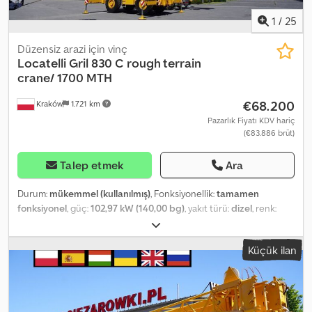
1
/
25
Düzensiz arazi için vinç
Locatelli
Gril 830 C rough terrain
crane/ 1700 MTH
€68.200
Kraków
1.721 km
Pazarlık Fiyatı KDV hariç
(€83.886 brüt)
Talep etmek
Ara
Durum:
mükemmel (kullanılmış)
, Fonksiyonellik:
tamamen
fonksiyonel
, güç:
102,97 kW (140,00 bg)
, yakıt türü:
dizel
, renk:
turuncu
, boş ağırlık:
24.800 kg
, azami yük ağırlığı:
30.000 kg
, direk
tipi:
teleskopik
, Üretim yılı:
2006
, çalışma saatleri:
1.700 h
, Donanım:
Küçük ilan
kabin
, Zorlu arazi vinci Locatelli Gril 830 C / 1700 çalışma saati! / 30
ton kaldırma kapasitesi / 24,5 metre erişim Csdpozrf E Hefx Aczjrf
1700 çalışma saati! Yıl: 2006 Teknik veriler Makine ağırlığı: 24,8 ton
CAT motor 140 HP Kaldırma kapasitesi: 30 ton Erişim mesafesi: 24,5
m Kanca kilitleme önleyici sistem 5 makara kancalı blok Teknik ve