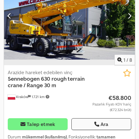
görsel durumu mükemmel.
1
/
8
Arazide hareket edebilen vinç
Sennebogen
630 rough terrain
crane / Range 30 m
€58.800
Kraków
1.721 km
Pazarlık Fiyatı KDV hariç
(€72.324 brüt)
Talep etmek
Ara
Durum:
mükemmel (kullanılmış)
, Fonksiyonellik:
tamamen