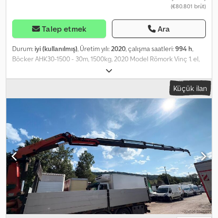
(€80.801 brüt)
Talep etmek
Ara
Durum:
iyi (kullanılmış)
, Üretim yılı:
2020
, çalışma saatleri:
994 h
,
Böcker AHK30-1500 - 30m, 1500kg, 2020 Model Römork Vinç 1. el,
az kullanımda, düşük çalışma saati Böcker AHK 30 römork vinç,
kanıtlanmış tasarımı ve güvenilir kontrol teknolojisi ile Böcker vinç
Küçük ilan
teknolojisine giriş olanağı sunar. 30 metreye kadar uzayabilen
teleskopik alüminyum ana bomuyla 1.500 kg'a kadar yük kaldırabilir.
Hassas kontrol sistemi tüm hareketleri noktası noktasına
gerçekleştirir. Üretici: Böcker Model: AHK30-1500 Üretim yılı: 2020
- İlk kayıt 10/2020 Çalışma saati: 994 saat Net ağırlık: Yaklaşık 3330
kg Maks. kanca yüksekliği: Yaklaşık 30m Maks. yatay erişim: Yaklaşık
25m Maks. taşıma kapasitesi: 1.500 kg Teknik Özellikler: Çekme
kapasitesi (kg): 3.500 Azami toplam ağırlık (kg): 3.650 Azami faydalı
yük (kg): 1.500 Maks. uzama uzunluğu (m): 30,00 Çalışma yüksekliği
(bom): 22,30 m Çıkmalı bom uzunluğu (m): 4,75 / 7,40 / 9,05 Çıkmalı
bom taşıma kapasitesi (kg): 1.500 / 350 / 250 Teleskopik kol açısı
(derece): 85 Dönme aralığı (derece): +/- 310 Bom açısı (derece):
158 Kanca hızı (m/dak): 50 Destek ayak boyutları L x G azami (m):