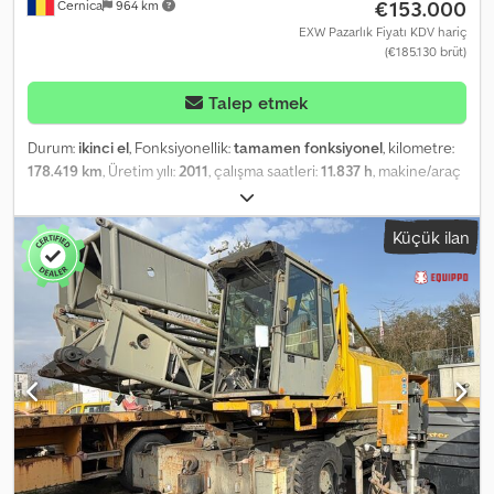
€153.000
Cernica
964 km
EXW Pazarlık Fiyatı KDV hariç
(€185.130 brüt)
Talep etmek
Durum:
ikinci el
, Fonksiyonellik:
tamamen fonksiyonel
, kilometre:
178.419 km
, Üretim yılı:
2011
, çalışma saatleri:
11.837 h
, makine/araç
numarası:
IF75RFR
, Donanım:
ABS, araç içi bilgisayar,
ayarlanabilir bom, ek farlar, her tahrikli, kabin, klima, tır çekici
Küçük ilan
bağlantısı, vinç, çekiş kontrolü
, Liebherr Vinç - model LTM 1050-
3.1 Kullanım amacı: inşaat Crsdexdcr Ijpfx Aczjf Çekiş: tekerlekli Boş
ağırlık: 39.500 kg Kaldırma kapasitesi: 50.000 kg