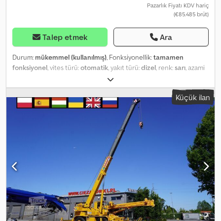
Pazarlık Fiyatı KDV hariç
(€85.485 brüt)
Talep etmek
Ara
Durum:
mükemmel (kullanılmış)
, Fonksiyonellik:
tamamen
fonksiyonel
, vites türü:
otomatik
, yakıt türü:
dizel
, renk:
sarı
, azami
yük ağırlığı:
30.000 kg
, Üretim yılı:
2007
, çalışma saatleri:
2.000 h
,
Donanım:
kabin
, Sennebogen 630 arazi vinci / 2000 saat / 30 m
Küçük ilan
erişim / 30 t kaldırma kapasitesi / 3 adet 2000 çalışma saati Yıl:
2007 30 metre erişim Maks. kaldırma kapasitesi 30 ton Deutz
motoru Kanca bloke önleyici sistem 5 makaralı kanca bloğu 7,5 m
yardımcı bom Otomatik şanzıman Csdpfx Acezrf E Tjzsrf Teknik ve
görsel durumu mükemmel. 3 benzer makine mevcut.