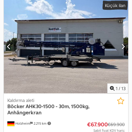
ölçüsü: 10.00-20 Boş ağırlık: 22.000 kg Codsyxynrjpfx Aczsrf
Küçük ilan
Boyutlar (U x G x Y): 1000 x 250 x 312 cm
1
/
13
Kaldırma aleti
Böcker
AHK30-1500 - 30m, 1500kg,
Anhängerkran
€67.900
Holzheim
2.215 km
€69.900
Sabit fiyat KDV hariç