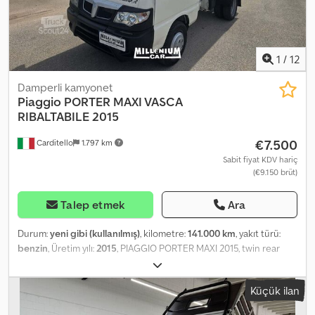
1
/
12
Damperli kamyonet
Piaggio
PORTER MAXI VASCA
RIBALTABILE 2015
€7.500
Carditello
1.797 km
Sabit fiyat KDV hariç
(€9.150 brüt)
Talep etmek
Ara
Durum:
yeni gibi (kullanılmış)
, kilometre:
141.000 km
, yakıt türü:
benzin
, Üretim yılı:
2015
, PIAGGIO PORTER MAXI 2015, twin rear
wheels, 1.3 petrol engine, tipping waste container with rear
ROSSI-brand comb, new tyres, serviced, 141,000 km, ready for use.
Küçük ilan
Contact: Benito +39 338 3844139, Michele +39 339 4588233.
Cjdpfswx Irljx Ai Isha