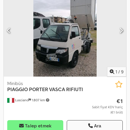
1
/
9
Minibüs
PIAGGIO
PORTER VASCA RIFIUTI
€1
Lusciano
1.807 km
Sabit fiyat KDV hariç
(€1 brüt)
Talep etmek
Ara