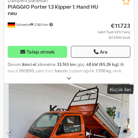
Damperli panelvan
PIAGGIO
Porter 1.3 Kipper 1. Hand HU
neu
€11.723
Schwelm
2.565 km
Sabit fiyat KDV hariç
(€13.950 brüt)
Talep etmek
Ara
Durum:
ikinci el
, kilometre:
33.745 km
, güç:
48 kW (65,26 bg)
, ilk
tescil:
01/2010
, yakıt türü:
benzin
, toplam ağırlık:
1.700 kg
, renk:
turuncu
, vites türü:
mekanik
, emisyon sınıfı:
Euro 4
, koltuk sayısı:
2
,
toplam uzunluk:
3.565 mm
, toplam genişlik:
1.460 mm
, toplam
Küçük ilan
yükseklik:
1.800 mm
, Donanım:
ABS
, Araç Numarası: 12 * Sigara
içilmemiş araç Chodezq Erwspfx Ai Iea * Damperli ---- * Hidrolik
direksiyon * ABS * EURO 4 * Çevre etiketi 4 (Yeşil) * Muayene yeni
* Periyodik bakım yeni * HSN (2.1) 4013 * TSN (2.2) AGN ---- İsteğiniz
üzerine test sürüşü ve seçtiğiniz bir serviste inceleme imkanı
sunulmaktadır. ----96 aya kadar, peşinatsız, cazip koşullarda
finansman imkanı sunulmaktadır!!!! ---- Mevcut aracınızı takas
olarak kabul ederiz! ---- Hatalar, yazım hataları ve önceden satış