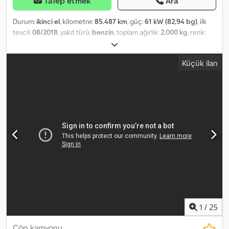
Talep etmek
Ara
Durum:
ikinci el
, kilometre:
85.487 km
, güç:
61 kW (82,94 bg)
, ilk
tescil:
08/2018
, yakıt türü:
benzin
, toplam ağırlık:
2.000 kg
, renk:
beyaz
, vites türü:
mekanik
, emisyon sınıfı:
Euro 6
, koltuk sayısı:
2
,
toplam uzunluk:
3.650 mm
, toplam genişlik:
1.400 mm
, toplam
Küçük ilan
yükseklik:
1.950 mm
, Donanım:
ABS
, Araç Numarası: 01 * Sigara
içilmemiş araç * Damperli kamyon ---- * Hidrolik direksiyon * ABS *
EURO 4 Chedpfx Aszq Eulei Ija * Çevre etiketi 4 (Yeşil) * Yeni araç
muayenesi * Yeni periyodik bakım * HSN (2.1) 4013 * TSN (2.2) AGN -
--- İsteğe bağlı olarak test sürüşü ve seçtiğiniz bir atölyede
inceleme imkanı ----96 aya kadar, peşinatsız ve cazip koşullarda
finansman imkanı!!!! ---- Mevcut aracınızı peşinat olarak kabul
etmekten memnuniyet duyarız! ---- Hatalar, yazım hataları ve ön
satış için değişiklikler saklıdır... ---- 30 yılı aşkın deneyime sahip
otomobil satış merkezinden kaliteli ikinci el araç!!! ----Çalışma
saatleri: Pazartesi-Cuma 10:00 - 18:00 ve Cumartesi 10:00 - 14:00
1
/
25
Çöp kamyonu