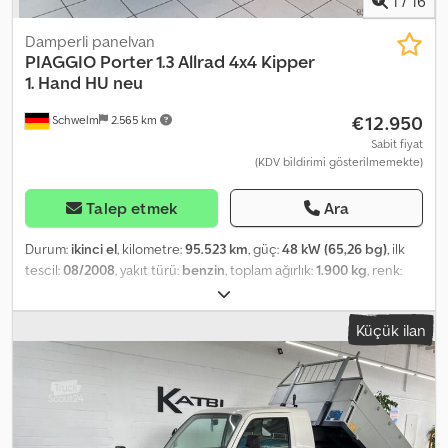
1
/
16
Damperli panelvan
PIAGGIO
Porter 1.3 Allrad 4x4 Kipper
1. Hand HU neu
€12.950
Schwelm
2.565 km
Sabit fiyat
(KDV bildirimi gösterilmemekte)
Talep etmek
Ara
Durum:
ikinci el
, kilometre:
95.523 km
, güç:
48 kW (65,26 bg)
, ilk
tescil:
08/2008
, yakıt türü:
benzin
, toplam ağırlık:
1.900 kg
, renk:
turuncu
, vites türü:
mekanik
, emisyon sınıfı:
Euro 4
, koltuk sayısı:
2
,
toplam uzunluk:
3.535 mm
, toplam genişlik:
1.460 mm
, toplam
Küçük ilan
yükseklik:
1.800 mm
, Donanım:
ABS, her tahrikli
, Araç Numarası: 10
* Sigara içilmemiş araç * İlk sahibi ---- * Dört çeker (4x4) * Hidrolik
direksiyon * ABS * Frenli çekme kapasitesi 600 kg * Muayenesi
yeni * Periyodik bakımı yeni * HSN (2.1) 4013 ---- İsteğiniz üzerine
bir serviste test sürüşü ve araç gösterimi yapılabilir. ----96 aya
kadar, peşinatsız ve cazip koşullarda finansman imkanı