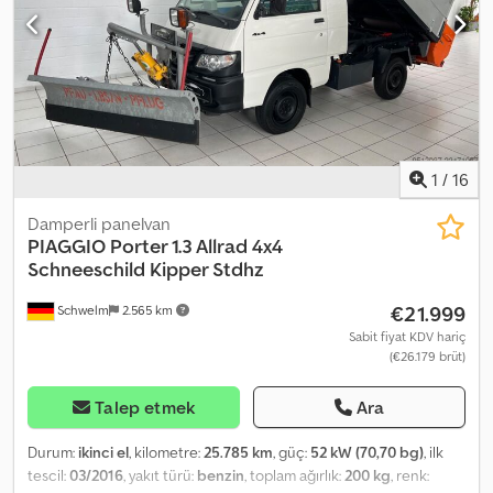
mevcuttur!!!! ---- Chsdpfx Aszq Euxei Iea Mevcut aracınızı peşinat
olarak kabul ederiz! ---- Hatalar, yazım hataları ve önceden satış
ihtimali saklıdır... ---- 30 yılı aşkın deneyime sahip otomobil satış
yerinden kaliteli ikinci el araç!!! ----Çalışma Saatleri: Pazartesi-
Cuma 10:00 - 18:00 ve Cumartesi 10:00 - 14:00
1
/
16
Damperli panelvan
PIAGGIO
Porter 1.3 Allrad 4x4
Schneeschild Kipper Stdhz
€21.999
Schwelm
2.565 km
Sabit fiyat KDV hariç
(€26.179 brüt)
Talep etmek
Ara
Durum:
ikinci el
, kilometre:
25.785 km
, güç:
52 kW (70,70 bg)
, ilk
tescil:
03/2016
, yakıt türü:
benzin
, toplam ağırlık:
200 kg
, renk: