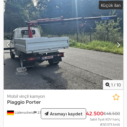
Küçük ilan
1
/
10
Mobil vinçli kamyon
Piaggio
Porter
€42.500
Lüdenscheid
2.539 km
€46.500
Aramayı kaydet
Sabit fiyat KDV hariç
(€50.575 brüt)