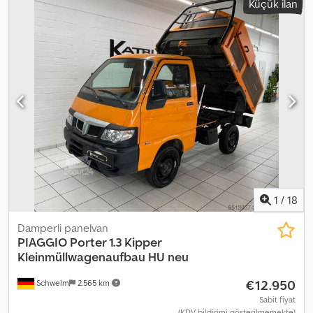
Küçük ilan
yükseklik:
1.800 mm
, Donanım:
ABS, her tahrikli
, Araç Numarası: 27
* Sigara içilmemiş araç * İlk sahibi ---- Cedjzq Eu Espfx Ai Isha *
Dört çeker 4x4 * Hidrolik direksiyon * ABS * Frenli çekme yükü
750 kg * Muayenesi yeni * Periyodik bakımı yeni * HSN (2.1) 7872 *
TSN (2.2) AKG ---- İsteğiniz üzerine bir serviste test sürüşü ve araç
gösterimi yapılabilir. ----96 aya kadar, peşinatsız, cazip koşullarda
finansman imkanı mevcuttur!!!! ---- Mevcut aracınızı peşinat olarak
kabul ederiz! ---- Hatalar, yazım hataları ve önceden satış
konularında değişiklik yapma hakkımız saklıdır... ---- 30 yılı aşkın
deneyime sahip otomobil firmamızdan kaliteli ikinci el araçlar!!! ----
Çalışma saatleri: Pazartesi-Cuma 10:00 - 18:00 ve Cumartesi 10:00 -
14:00
1
/
18
Damperli panelvan
PIAGGIO
Porter 1.3 Kipper
Kleinmüllwagenaufbau HU neu
€12.950
Schwelm
2.565 km
Sabit fiyat
(KDV bildirimi gösterilmemekte)