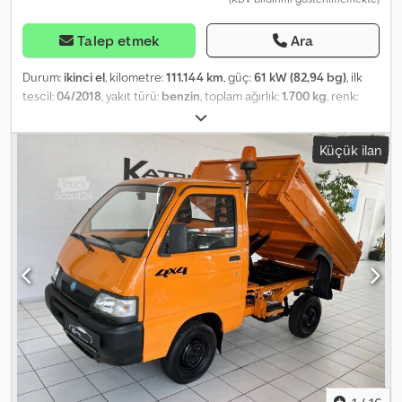
Talep etmek
Ara
Durum:
ikinci el
, kilometre:
111.144 km
, güç:
61 kW (82,94 bg)
, ilk
tescil:
04/2018
, yakıt türü:
benzin
, toplam ağırlık:
1.700 kg
, renk:
turuncu
, vites türü:
mekanik
, emisyon sınıfı:
Euro 6
, koltuk sayısı:
2
,
toplam uzunluk:
3.565 mm
, toplam genişlik:
1.460 mm
, toplam
Küçük ilan
yükseklik:
1.705 mm
, Donanım:
ABS, elektronik denge programı
(ESP)
, * Sigara içilmeyen araç * Damperli kasa ---- * Hidrolik
direksiyon * ABS * EURO 6 * Çevre etiketi 4 (Yeşil) * Yeni araç
muayenesi * Yeni bakım * HSN (2.1) 4013 * TSN (2.2) AKQ ---- İsteğe
bağlı olarak, seçtiğiniz bir atölyede test sürüşü ve gösterim imkanı
bulunmaktadır. ----96 aya kadar finansman, peşinat ödemeden
cazip koşullarda mevcuttur!!!! Chodpfxjzq Emze Ai Ija ---- Mevcut
aracınızı peşinat olarak almaktan memnuniyet duyarız! ---- Hatalar,
yazım yanlışları ve önceden satış ihtimali saklıdır... ---- 30 yılı aşkın
deneyime sahip bir otomobil satış mağazasından kaliteli ikinci el
araçlar!!! ----Çalışma saatleri: Pazartesi-Cuma 10:00 - 18:00 ve
Cumartesi 10:00 - 14:00