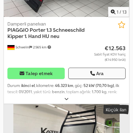
1
/
13
Damperli panelvan
PIAGGIO
Porter 1.3 Schneeschild
Kipper 1. Hand HU neu
€12.563
Schwelm
2.565 km
Sabit fiyat KDV hariç
(€14.950 brüt)
Talep etmek
Ara
Durum:
ikinci el
, kilometre:
46.323 km
, güç:
52 kW (70,70 bg)
, ilk
tescil:
01/2011
, yakıt türü:
benzin
, toplam ağırlık:
1.700 kg
, renk:
beyaz
, vites türü:
mekanik
, emisyon sınıfı:
Euro 5
, koltuk sayısı:
2
,
toplam uzunluk:
3.565 mm
, toplam genişlik:
1.460 mm
, toplam
Küçük ilan
yükseklik:
1.800 mm
, Donanım:
ABS
, Araç Numarası: 73 Tuz serpme
aracı Kar küreme bıçağı * Sigara içilmemiş araç * İlk sahibi * Kar
küreme bıçağı * Tuz serpme aracı ---- * Hidrolik direksiyon * ABS *
Yeni araç muayenesi * Yeni bakım * HSN (2.1) 4013 * TSN (2.2) AIC --