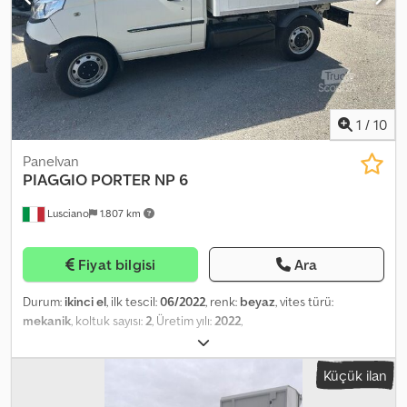
1
/
10
Panelvan
PIAGGIO
PORTER NP 6
Lusciano
1.807 km
Fiyat bilgisi
Ara
Durum:
ikinci el
, ilk tescil:
06/2022
, renk:
beyaz
, vites türü:
mekanik
, koltuk sayısı:
2
, Üretim yılı:
2022
,
Küçük ilan