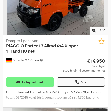
olasılığı mahfuzdur... ---- 30 yılı aşkın deneyime sahip otomobil
galerisinden kaliteli ikinci el araç!!! ----Çalışma saatleri: Pazartesi-
Cuma 10:00 - 18:00 ve Cumartesi 10:00 - 14:00
1
/
19
Damperli panelvan
PIAGGIO
Porter 1.3 Allrad 4x4 Kipper
1. Hand HU neu
€14.950
Schwelm
2.565 km
Sabit fiyat
(KDV bildirimi gösterilmemekte)
Talep etmek
Ara
Durum:
ikinci el
, kilometre:
102.220 km
, güç:
52 kW (70,70 bg)
, ilk
tescil:
08/2015
, yakıt türü:
benzin
, toplam ağırlık:
1.700 kg
, renk:
turuncu
, vites türü:
mekanik
, emisyon sınıfı:
Euro 5
, koltuk sayısı:
2
,
toplam uzunluk:
3.565 mm
, toplam genişlik:
1.460 mm
, toplam