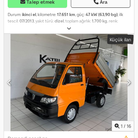
Talep etmek
Ara
Durum:
ikinci el
, kilometre:
17.651 km
, güç:
47 kW (63,90 bg)
, ilk
tescil:
07/2013
, yakıt türü:
dizel
, toplam ağırlık:
1.700 kg
, renk:
beyaz
, vites türü:
mekanik
, emisyon sınıfı:
Euro 5
, koltuk sayısı:
2
,
toplam uzunluk:
3.565 mm
, toplam genişlik:
1.460 mm
, toplam
Küçük ilan
yükseklik:
1.800 mm
, Donanım:
ABS
, Araç Numarası: 30 * Sigara
içilmemiş araç * İlk sahibi Chodpfezq Erksx Ai Ija ---- * Hidrolik
direksiyon * ABS * Yeni araç muayenesi yapıldı * Yeni periyodik
bakım yapıldı * HSN (2.1) 4013 * TSN (2.2) AHZ ---- İsteğe bağlı
olarak test sürüşü ve seçtiğiniz bir atölyede gösterim imkanı
mevcuttur. ----96 aya kadar, peşinatsız ve cazip koşullarda
finansman imkanı sunulmaktadır!!! ---- Mevcut aracınızı peşinat
olarak kabul etmekten memnuniyet duyarız! ---- Hatalar, yazım
yanlışları ve önceden satış ihtimali saklıdır... ---- 30 yılı aşkın
deneyime sahip otomobil firmamızdan kaliteli ikinci el araçlar!!! ----
Çalışma Saatleri: Pazartesi-Cuma 10:00 - 18:00 ve Cumartesi 10:00 -
14:00
1
/
16