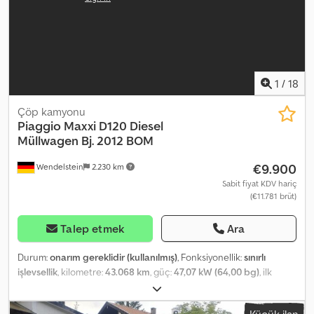
tires - Aluminium tipping container, 3.5 m³ with rear support -
Press - Bin lifter (600 kg) Cedpfx Ajvwlzvei Ioha - Engine and
transmission removed and placed on a pallet - engine defective! -
Municipal vehicle from first owner Receive all newly listed
vehicles by email – sign up for our NEWSLETTER! Errors and
omissions excepted, subject to prior sale!
1
/
18
Çöp kamyonu
Piaggio
Maxxi D120 Diesel
Müllwagen Bj. 2012 BOM
€9.900
Wendelstein
2.230 km
Sabit fiyat KDV hariç
(€11.781 brüt)
Talep etmek
Ara
Durum:
onarım gereklidir (kullanılmış)
, Fonksiyonellik:
sınırlı
işlevsellik
, kilometre:
43.068 km
, güç:
47,07 kW (64,00 bg)
, ilk
tescil:
08/2012
, yakıt türü:
dizel
, boş ağırlık:
1.498 kg
, toplam ağırlık:
2.200 kg
, dingil konfigürasyonu:
4x2
, yakıt:
dizel
, renk:
beyaz
, şoför