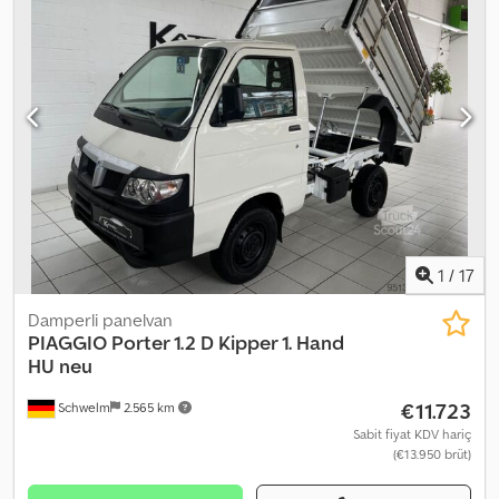
1
/
17
Damperli panelvan
PIAGGIO
Porter 1.2 D Kipper 1. Hand
HU neu
€11.723
Schwelm
2.565 km
Sabit fiyat KDV hariç
(€13.950 brüt)