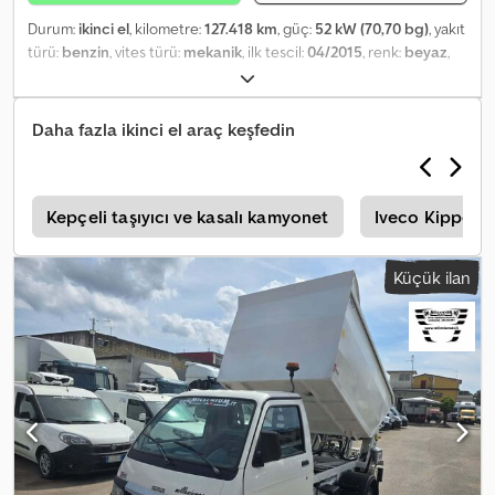
Durum:
ikinci el
, kilometre:
127.418 km
, güç:
52 kW (70,70 bg)
, yakıt
türü:
benzin
, vites türü:
mekanik
, ilk tescil:
04/2015
, renk:
beyaz
,
koltuk sayısı:
2
, Üretim yılı:
2015
, PORTER CASSONE atık kasası
Chsdpfovbmfqsx Ai Isa NOT: E-POSTA YOLUYLA CEVAP
VERMİYORUZ, SADECE TELEFONLA İLETİŞİM. TEL. EMI-AUTOCAR
Daha fazla ikinci el araç keşfedin
s
Kepçeli taşıyıcı ve kasalı kamyonet
Iveco Kipper
Küçük ilan