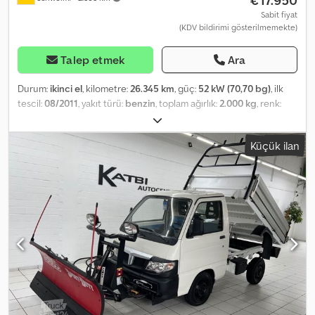
Sabit fiyat
(KDV bildirimi gösterilmemekte)
Talep etmek
Ara
Durum:
ikinci el
, kilometre:
26.345 km
, güç:
52 kW (70,70 bg)
, ilk
tescil:
08/2011
, yakıt türü:
benzin
, toplam ağırlık:
2.000 kg
, renk:
yeşil
, vites türü:
mekanik
, emisyon sınıfı:
Euro 5
, koltuk sayısı:
2
,
toplam uzunluk:
3.880 mm
, toplam genişlik:
1.520 mm
, toplam
Küçük ilan
yükseklik:
1.900 mm
, Donanım:
ABS, her tahrikli, park ısıtıcısı
, Araç
Numarası: 04 * Sigara içilmemiş araç * İlk sahibi ---- * Dört çeker
4x4 * Bekleme ısıtıcısı * Hidrolik direksiyon * ABS * Frenli çekme
yükü 1000 kg * Yeni araç muayenesi * Yeni bakım * HSN (2.1) 7872 -
--- İsteğe bağlı olarak, seçtiğiniz bir atölyede test sürüşü ve
gösterim imkanı mevcuttur. ----96 aya kadar finansman, peşinat
ödemeden cazip koşullarda mümkündür!!!! ---- Mevcut aracınızı
peşinat olarak kabul etmekten memnuniyet duyarız! ---- Hatalar,
yazım hataları ve önceden satış ihtimali saklıdır... ---- 30 yılı aşkın
deneyime sahip otomobil satış merkezinden kaliteli ikinci el araç!!!
----Çalışma saatleri: Pazartesi-Cuma 10:00 - 18:00 ve Cumartesi
10:00 - 14:00 Chsdpfozq Eq Hjx Ai Ija