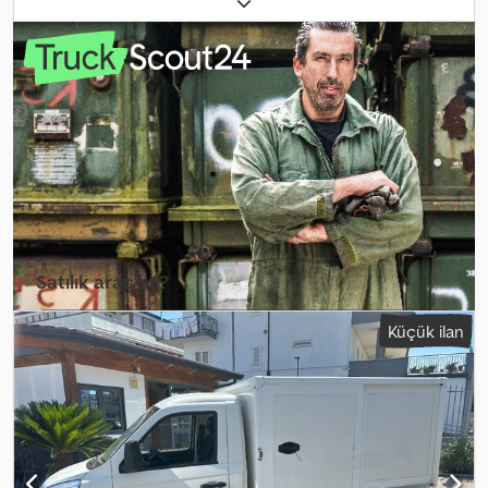
NP6 2022 MODEL BENZİN LPG KM 38.000 2X1,50XH1,30 METRE İÇ
ÖLÇÜLERE SAHİP SOĞUTUCU KASA, ATP FNA 0° BELGESİ
AĞUSTOS 2028’E KADAR GEÇERLİ. TEK SAHİBİNDEN, ULUSAL
ARAÇ. FİNANSMAN VEYA LEASING İMKANI. 1 YIL GARANTİ. Chjdpfex
Dclhex Ai Isa
Satılık araç mı?
İlan oluştur
Küçük ilan