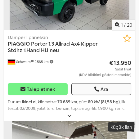
deneyime sahip otomobil satış yerinden kaliteli ikinci el araçlar!!! --
--Çalışma saatleri: Pazartesi-Cuma 10:00 - 18:00 ve Cumartesi 10:00
- 14:00
1
/
20
Damperli panelvan
PIAGGIO
Porter 1.3 Allrad 4x4 Kipper
Stdhz 1.Hand HU neu
€13.950
Schwelm
2.565 km
Sabit fiyat
(KDV bildirimi gösterilmemekte)
Talep etmek
Ara
Durum:
ikinci el
, kilometre:
70.689 km
, güç:
60 kW (81,58 bg)
, ilk
tescil:
02/2009
, yakıt türü:
benzin
, toplam ağırlık:
1.900 kg
, renk:
yeşil
, vites türü:
mekanik
, koltuk sayısı:
2
, toplam uzunluk:
3.715
mm
, toplam genişlik:
1.460 mm
, toplam yükseklik:
1.780 mm
,
Küçük ilan
Donanım:
ABS, her tahrikli, park ısıtıcısı
, Araç Numarası: 32 * Sigara
içilmemiş araç * İlk sahibi ---- * Dört çeker 4x4 Chjdpezq Et Uofx Ai