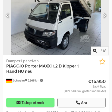
-- İsteğiniz üzerine bir atölyede test sürüşü ve gösterim imkanı
Cedjzq Etbjpfx Ai Ieha ----96 aya kadar, peşinat ödemeden cazip
koşullarda finansman imkanı!!!! ---- Mevcut aracınızı takas olarak
kabul ederiz! ---- Hatalar, yazım hataları ve önceden satış
konularında değişiklik yapma hakkı saklıdır... ---- 30 yılı aşkın
deneyime sahip bir otomobil satış merkezinden kaliteli ikinci el
araç!!! ----Çalışma saatleri: Pazartesi-Cuma 10:00 - 18:00 ve
Cumartesi 10:00 - 14:00
1
/
18
Damperli panelvan
PIAGGIO
Porter MAXXI 1.2 D Kipper 1.
Hand HU neu
€15.950
Schwelm
2.565 km
Sabit fiyat
(KDV bildirimi gösterilmemekte)
Talep etmek
Ara