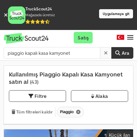
TruckScout24
Uygulamaya git
Mağazada ücretsiz
Satış
Ara
Kullanılmış Piaggio Kapalı Kasa Kamyonet
satın al
(43)
Filtre
Alaka
Piaggio
Tüm filtreleri kaldır
Küçük ilan