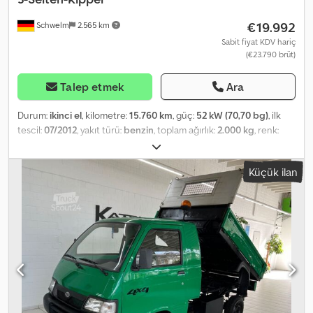
€19.992
Schwelm
2.565 km
Sabit fiyat KDV hariç
(€23.790 brüt)
Talep etmek
Ara
Durum:
ikinci el
, kilometre:
15.760 km
, güç:
52 kW (70,70 bg)
, ilk
tescil:
07/2012
, yakıt türü:
benzin
, toplam ağırlık:
2.000 kg
, renk:
beyaz
, vites türü:
mekanik
, emisyon sınıfı:
Euro 5
, koltuk sayısı:
2
,
toplam uzunluk:
3.880 mm
, toplam genişlik:
1.520 mm
, toplam
Küçük ilan
yükseklik:
1.900 mm
, Donanım:
ABS, her tahrikli
, Araç numarası: 111
* Sigara içilmemiş araç * İlk sahibi * Kar küreme aparatı * Tuz
serpme aparatı Csdpfxszq Erdo Ai Ieha ---- * Tuz serpme aparatı *
Kar küreme aparatı * Dört çeker 4x4 * Üç taraflı damperli kasa *
Hidrolik direksiyon * ABS * Muayenesi yeni * Periyodik bakımı yeni
---- İsteğe bağlı olarak, seçtiğiniz bir atölyede test sürüşü ve
gösterim imkanı mevcuttur. ----96 aya kadar, peşinatsız ve cazip
koşullarda finansman imkanı sunulmaktadır!!!! ---- Mevcut aracınızı
peşinat olarak kabul etmekten memnuniyet duyarız! ---- Hatalar,
yazım hataları ve önceden satış ihtimali saklıdır... ---- 30 yılı aşkın