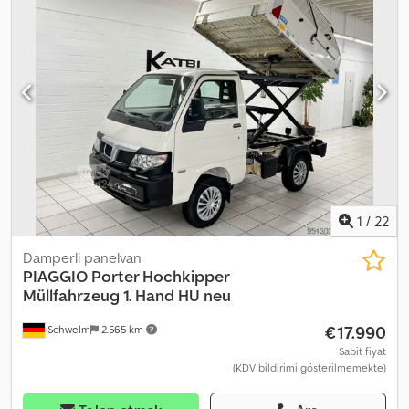
Iea * Park ısıtıcısı * Hidrolik direksiyon * ABS * Frenli çekme yükü
1000 kg * Yeni muayene * Yeni bakım * HSN(2.1) 7872 ---- İsteğiniz
üzerine bir serviste test sürüşü ve gösterim imkanı bulunmaktadır.
----96 aya kadar, peşinatsız ve cazip koşullarda finansman imkanı
sunulmaktadır!!!! ---- Mevcut aracınızı peşinat olarak kabul
etmekten memnuniyet duyarız! ---- Hatalar, yazım hataları ve
önceden satış olasılığı saklıdır... ---- 30 yılı aşkın deneyime sahip
otomobil satış mağazasından kaliteli ikinci el araçlar!!! ----Çalışma
saatleri: Pazartesi-Cuma 10:00 - 18:00 ve Cumartesi 10:00 - 14:00
1
/
22
Damperli panelvan
PIAGGIO
Porter Hochkipper
Müllfahrzeug 1. Hand HU neu
€17.990
Schwelm
2.565 km
Sabit fiyat
(KDV bildirimi gösterilmemekte)