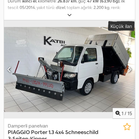
Durum:
ikinci el
, kilometre:
26.837 km
, güç:
47 kW (63,90 bg)
, ilk
tescil:
05/2014
, yakıt türü:
dizel
, toplam ağırlık:
2.200 kg
, renk:
beyaz
, vites türü:
mekanik
, emisyon sınıfı:
Euro 5
, koltuk sayısı:
2
,
toplam uzunluk:
3.830 mm
, toplam genişlik:
1.560 mm
, toplam
Küçük ilan
yükseklik:
1.730 mm
, Donanım:
ABS
, Araç Numarası: 63 * Sigara
içilmemiş araç * İlk sahibi ---- * Hidrolik direksiyon Chedpfx Aiezq
Eqaj Iea * ABS * Muayenesi yeni yapıldı * Bakımı yeni yapıldı * HSN
(2.1) 4013 * TSN (2.2) AHZ ---- Test sürüşü ve dilediğiniz bir atölyede
inceleme imkanı mevcuttur. ----96 aya kadar, peşinat ödemeden
uygun koşullarda finansman imkanı sunulmaktadır!!! ---- Mevcut
aracınızı peşinat olarak kabul etmekten memnuniyet duyarız! ----
Hatalar, yazım yanlışları ve önceden satış ihtimali saklıdır... ---- 30 yılı
aşkın deneyime sahip otomobil satış mağazasından kaliteli ikinci el
araçlar!!! ----Çalışma Saatleri: Pazartesi-Cuma 10:00 - 18:00 ve
Cumartesi 10:00 - 14:00
1
/
15
Damperli panelvan
PIAGGIO
Porter 1.3 4x4 Schneeschild
3-Seiten-Kipper