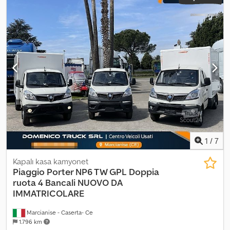
1
/
7
Kapalı kasa kamyonet
Piaggio
Porter NP6 TW GPL Doppia
ruota 4 Bancali NUOVO DA
IMMATRICOLARE
Marcianise - Caserta- Ce
1.796 km