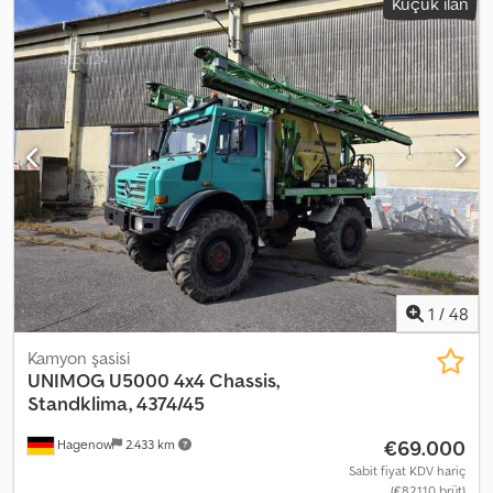
Küçük ilan
muayene (TÜV):
06/2026
, frenler:
motor freni
, renk:
kırmızı
, şoför
kabini:
gündüz kabini
, vites türü:
mekanik
, emisyon sınıfı:
hiçbiri
,
süspansiyon:
çelik
, koltuk sayısı:
3
, Donanım:
diferansiyel kilidi, ek
farlar, her tahrikli, hidrolik direksiyon, kabin
, Araç konumu:
Bovenden, çiftli yolcu koltuğu, arka cam, 16 vitesli manuel
şanzıman, diferansiyel kilidi, uzun huzmeli farlar, tepe lambası,
saklama kutusu, yaprak yaylı süspansiyon, çekme donanımı, tavan
penceresi. Dingil mesafesi: 3700 mm. Üst yapı: Ziegler hortum
taşıyıcı SW 1000, ön aks denge çubuğu, motor freni. Üst yapı
uzunluğu yaklaşık 4000 mm! Araç, itfaiye teknik donanımı ve telsiz
olmadan satılmaktadır! Ticari alıcılar veya ihracat için satışlarda
%19 KDV eklenir! AKSESUAR BİLGİLERİ GARANTİSİZ OLUP,
değişiklik, ara satış ve yazım hataları hakkımız saklıdır! Dcedpfx
Asytrcpemmek
1
/
48
Kamyon şasisi
UNIMOG
U5000 4x4 Chassis,
Standklima, 4374/45
€69.000
Hagenow
2.433 km
Sabit fiyat KDV hariç
(€82.110 brüt)