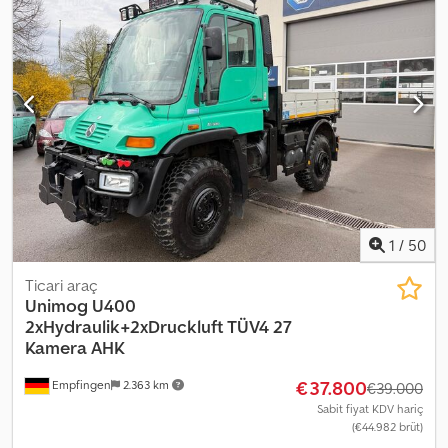
= Diğer bilgiler = Teknik bilgiler Silindir sayısı: 6 Motor hacmi: 5.675
cc Ön lastik ebadı: 12/50 R20 Ağırlıklar Boş ağırlık: 4.423 kg Yük
kapasitesi: 2.327 kg Azami toplam ağırlık: 6.750 kg Dcsdpfxsvcqbrj
Ammok İç Mekan İç renk: siyah Çevre Emisyon standardı: Euro 0
Bakım, geçmiş ve durum Muayene (APK): Teslimatta yeni TÜV
Anahtar sayısı: 2
1
/
50
Ticari araç
Unimog
U400
2xHydraulik+2xDruckluft TÜV4 27
Kamera AHK
€37.800
Empfingen
2.363 km
€39.000
Sabit fiyat KDV hariç
(€44.982 brüt)