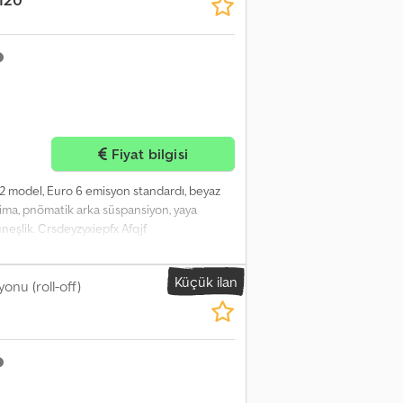
Fiyat bilgisi
2 model, Euro 6 emisyon standardı, beyaz
klima, pnömatik arka süspansiyon, yaya
neşlik. Crsdeyzyxiepfx Afqjf
Küçük ilan
onu (roll-off)