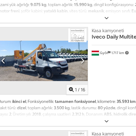
zami yük ağırlığı:
9.075 kg
, toplam ağırlık:
15.990 kg
, dingil konfigürasyonu:
motor freni
, şoför kabini:
yataklı kabin
, vites türü:
mekanik
, emisyon sınıfı:
Eu
2
, toplam uzunluk:
2.550 mm
, toplam genişlik:
3.800 mm
, toplam yükseklik:
9
atak sayısı:
2
, Donanım:
ABS, basınçlı hava freni, diferansiyel kilidi, kamyon
arterde basınç var!!!! | Ancak kullanıma hazır | Dhollandia yük platformu 15
Kasa kamyoneti
Iveco
Daily Multi
sıtıcısı, elektrikli camlar | Manuel şanzıman | Yükleme uzunluğu: 7,20 m | Dingi
e ön satış hakkı saklıdır. Csdpfxszrtx Ie Afqsrf
Győr
1.717 km
1
/
16
Durum:
ikinci el
, Fonksiyonellik:
tamamen fonksiyonel
, kilometre:
35.593 km
akıt türü:
dizel
, toplam ağırlık:
3.500 kg
, lastik durumu:
80 yüzde
, dingil ko
ayısı:
2
, Üretim yılı:
2018
, çalışma saatleri:
2.312 h
, Donanım:
ABS, hidrolik dir
 Csdpozta Hhofx Afqjrf Çalışma yüksekliği: 20,2 m Kilometre: 35.593 km Çalış
ınıfı: EURO6 Motor hacmi (cc): 2287 Güç: 85 kW Tip: Hidrolik çalışma platformu
oplam araç ağırlığı (GVW): 3500 kg Koltuk sayısı: 2 Şanzıman: Manuel şanzım
Kasa kamyoneti