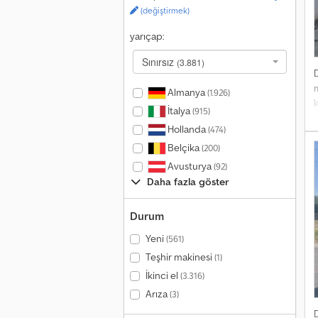
(değiştirmek)
yarıçap:
Sınırsız
(3.881)
m
Almanya
(1.926)
k
İtalya
(915)
h
Hollanda
(474)
Belçika
(200)
Avusturya
(92)
Daha fazla göster
Durum
Yeni
(561)
Teşhir makinesi
(1)
İkinci el
(3.316)
Arıza
(3)