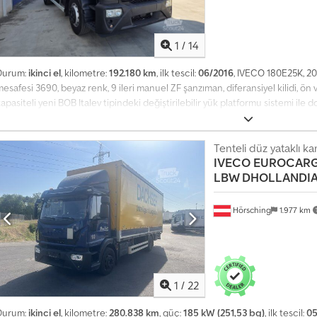
1
/
14
Durum:
ikinci el
, kilometre:
192.180 km
, ilk tescil:
06/2016
, IVECO 180E25K, 201
esafesi 3690, beyaz renk, 9 ileri manuel ZF şanzıman, diferansiyel kilidi, ön 
apasiteli yeni BOB Italev tipindeki değiştirilebilir yük platformu sistemi ile
idrolik platform kilitleme sistemi, dikey rulo, vinçli platform için hidrolik s
Tenteli düz yataklı k
IVECO
EUROCARGO
LBW DHOLLANDIA
Hörsching
1.977 km
1
/
22
Durum:
ikinci el
, kilometre:
280.838 km
, güç:
185 kW (251,53 bg)
, ilk tescil:
05