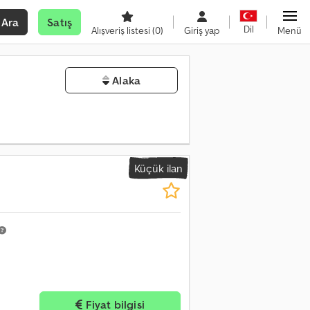
Ara
Satış
Dil
Alışveriş listesi
(0)
Giriş yap
Menü
Alaka
Küçük ilan
Fiyat bilgisi