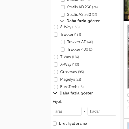
Stralis AD 260
(24)
Stralis AS 260
(22)
Daha fazla göster
S-Way
(168)
Trakker
(131)
Trakker AD
(40)
Trakker 400
(2)
T-Way
(124)
X-Way
(113)
Crossway
(95)
Magelys
(22)
EuroTech
(16)
Daha fazla göster
Fiyat:
-
e
Brüt fiyat arama