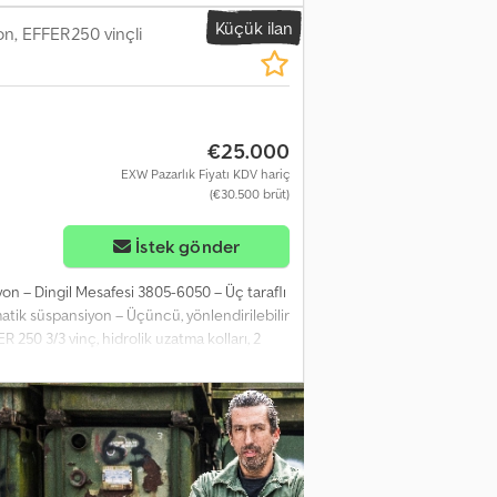
 industrial vehicles, for sale. BREAKDOWN
Küçük ilan
, EFFER250 vinçli
€25.000
EXW Pazarlık Fiyatı KDV hariç
(€30.500 brüt)
İstek gönder
n – Dingil Mesafesi 3805-6050 – Üç taraflı
matik süspansiyon – Üçüncü, yönlendirilebilir
R 250 3/3 vinç, hidrolik uzatma kolları, 2