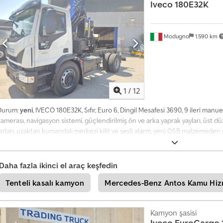
l
Iveco
180E32K
g
i
a
Modugno
1.590 km
l
ı
n
+
4
1
/
12
9
2
Durum:
yeni
, IVECO 180E32K, Sıfır, Euro 6, Dingil Mesafesi 3690, 9 ileri manuel
0
amerası, navigasyon sistemi, güçlendirilmiş ön ve arka yaprak yayları, üst dü
1
arları, uzaktan kumandalı merkezi kilit ve sesli alarm, yeni OSB malzemeden y
8
m uzunluk, yeni PM marka 23025 vinç, 5 uzatma kollu, radyo kumandalı. Cjdsz
5
8
9
Daha fazla ikinci el araç keşfedin
5
5
Tenteli kasalı kamyon
Mercedes-Benz Antos Kamu Hiz
0
7
Kamyon şasisi
Iveco
EuroCargo 