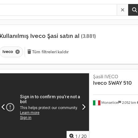
Kullanılmış Iveco Şasi satın al
(3.881)
Iveco
Tüm filtreleri kaldır
Şasili IVECO
Iveco
SWAY 510
Monselice
2.052 km
1
/
20