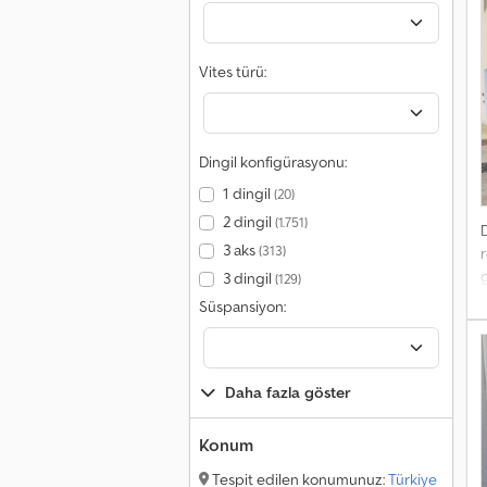
Vites türü:
Dingil konfigürasyonu:
1 dingil
(20)
2 dingil
(1.751)
3 aks
(313)
r
g
3 dingil
(129)
Süspansiyon:
Daha fazla göster
Konum
Tespit edilen konumunuz:
Türkiye