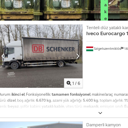
a
k
e
t
Tenteli düz yataklı k
i
Iveco
Eurocargo 
n
i
Szigetszentmiklós
1.
s
e
ç
i
n
1
/
6
Ş
Durum:
ikinci el
, Fonksiyonellik:
tamamen fonksiyonel
, makine/araç numaras
i
türü:
dizel
, boş ağırlık:
6.670 kg
, azami yük ağırlığı:
5.400 kg
, toplam ağırlık:
11
m
d
renk:
beyaz
, şoför kabini:
yataklı kabin
, vites türü:
mekanik
, emisyon sınıfı:
E
i
uzunluğu:
7.200 mm
, yükleme alanı genişliği:
2.500 mm
, Üretim yılı:
2008
, Do
b
lektrikli cam sistemi, hidrolik arka platform, hidrolik direksiyon, hız sabitl
i
Credpfxozr Hwqs Afqof
Damperli kamyon