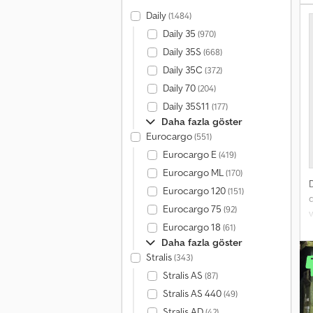
Daily
(1.484)
Daily 35
(970)
Daily 35S
(668)
Daily 35C
(372)
Daily 70
(204)
Daily 35S11
(177)
Daha fazla göster
Eurocargo
(551)
Eurocargo E
(419)
Eurocargo ML
(170)
Eurocargo 120
(151)
d
Eurocargo 75
(92)
v
Eurocargo 18
(61)
d
Daha fazla göster
Stralis
(343)
Stralis AS
(87)
Stralis AS 440
(49)
Stralis AD
(42)