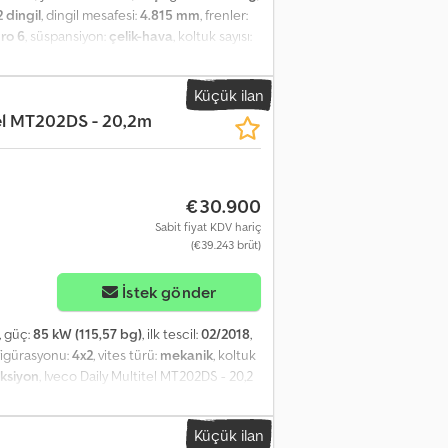
2 dingil
, dingil mesafesi:
4.815 mm
, frenler:
ro 6
, süspansiyon:
çelik-hava
, koltuk sayısı:
.120 mm
, yükleme alanı uzunluğu:
7.200 mm
,
 kaydı, klima
, | Iveco Eurocargo 160 |
Küçük ilan
00 kg | Manuel şanzıman, EURO6, klima | Park
tel MT202DS - 20,2m
l mesafesi: 4815 mm | Hata, veri giriş hatası
€30.900
Sabit fiyat KDV hariç
(€39.243 brüt)
İstek gönder
, güç:
85 kW (115,57 bg)
, ilk tescil:
02/2018
,
nfigürasyonu:
4x2
, vites türü:
mekanik
, koltuk
eksiyon
, Iveco Daily Multitel MT202DS - 20,2
ma saati: 2312 Üretim yılı: 2018/02 Emisyon
, kullanılmış araç Yakıt: Dizel İzin verilen
Küçük ilan
an Stokta bulunmaktadır. Özellikler: ABS,