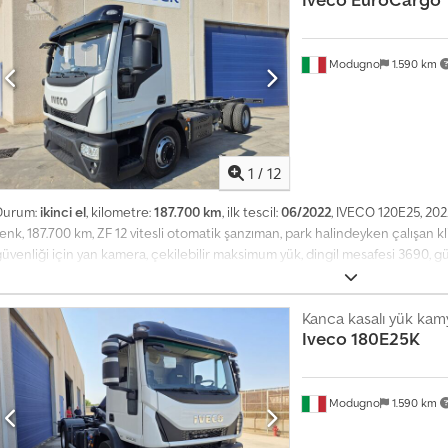
Modugno
1.590 km
1
/
12
Durum:
ikinci el
, kilometre:
187.700 km
, ilk tescil:
06/2022
, IVECO 120E25, 202
enk, 187.700 km, ZF 12 vitesli otomatik şanzıman, park halindeyken çalışan 
üvenliği için yan kamera, çekilebilir maksimum yük, dingil mesafesi 3690, gü
Kanca kasalı yük kamy
Iveco
180E25K
Modugno
1.590 km