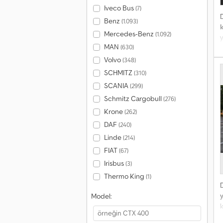
Iveco Bus
(7)
Benz
(1.093)
Mercedes-Benz
(1.092)
y
MAN
(630)
b
Volvo
(348)
a
SCHMITZ
(310)
SCANIA
(299)
Schmitz Cargobull
(276)
Krone
(262)
DAF
(240)
Linde
(214)
FIAT
(67)
Irisbus
(3)
Thermo King
(1)
y
Model:
1