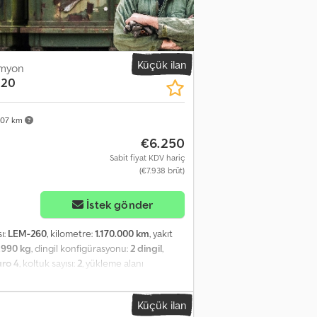
Küçük ilan
amyon
120
607 km
€6.250
Sabit fiyat KDV hariç
(€7.938 brüt)
İstek gönder
ı:
LEM-260
, kilometre:
1.170.000 km
, yakıt
.990 kg
, dingil konfigürasyonu:
2 dingil
,
uro 4
, koltuk sayısı:
2
, yükleme alanı
nanım:
ABS, Takograf, araç içi bilgisayar,
eyici, kamyon kaydı, park ısıtıcısı
, 1. tönleme
Küçük ilan