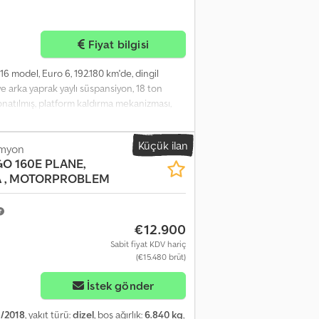
Fiyat bilgisi
6 model, Euro 6, 192.180 km'de, dingil
ve arka yaprak yaylı süspansiyon, 18 ton
 donatılmış, platform kaldırma mekanizması,
istem. Codszh Enaepfx Afqerf
Küçük ilan
amyon
 160E PLANE,
 , MOTORPROBLEM
€12.900
Sabit fiyat KDV hariç
(€15.480 brüt)
İstek gönder
/2018
, yakıt türü:
dizel
, boş ağırlık:
6.840 kg
,