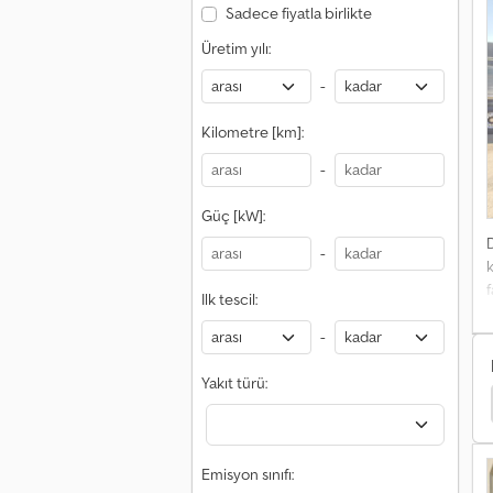
Sadece fiyatla birlikte
Üretim yılı:
-
Kilometre [km]:
-
Güç [kW]:
-
k
f
Ilk tescil:
-
Yakıt türü:
rcedes-Benz Antos
Daf Lf
Daf Lf Kamu Hizmeti
Emisyon sınıfı: