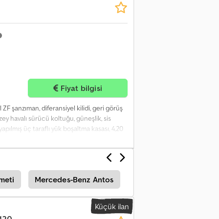
Fiyat bilgisi
 ZF şanzıman, diferansiyel kilidi, geri görüş
zey havalı sürücü koltuğu, güneşlik, sis
apılmış üç taraflı yük boşaltma kasası, 4,20
ru Svopfx Afqerf
meti
Mercedes-Benz Antos
Iveco Eurocargo 120
Küçük ilan
120