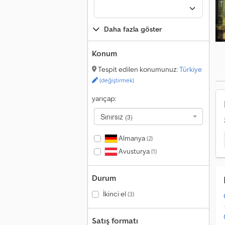
l
e
f
Daha fazla göster
d
d
Konum
i
Tespit edilen konumunuz:
Türkiye
(değiştirmek)
f
L
yarıçap:
Sınırsız
(3)
g
r
Almanya
(2)
h
Avusturya
(1)
v
Durum
İkinci el
(3)
Satış formatı