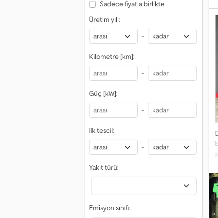
Sadece fiyatla birlikte
F
Üretim yılı:
A
-
A
Kilometre [km]:
-
Güç [kW]:
-
Ilk tescil:
-
p
Yakıt türü:
a
w
e
Emisyon sınıfı:
s