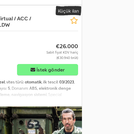
ıştırma * Alcantara - Kısmen Deri Koltuklar *
Küçük ilan
 * Geri Görüş Kamerası * Şerit Takip
irtual / ACC /
Elektrikli Camlar, 4 adet * Elektrikli
 LDW
 Değişiklikler ve hatalar mahfuzdur.
€26.000
Sabit fiyat KDV hariç
(€30.940 brüt)
İstek gönder
zel
, vites türü:
otomatik
, ilk tescil:
03/2023
,
ayısı:
5
, Donanım:
ABS, elektronik denge
litleme, navigasyon sistemi
, Special
pecial paint Urano Grey, solid Further
able, driver and passenger airbags, LED
justable, heated and folding exterior mirrors
, black headliner, roof rails, aluminum
tive cruise control (ACC), driver assistance
: fatigue detection, driver assistance system: