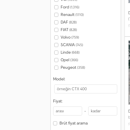
Ford
(1.316)
Renault
(1.110)
DAF
(828)
FIAT
(828)
*
*
Volvo
(759)
R
SCANIA
(745)
k
Linde
(668)
n
Opel
(366)
ç
Peugeot
b
(358)
a
Model:
d
k
Fiyat:
-
Brüt fiyat arama
Ü