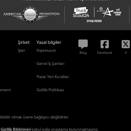
l
u
ş
t
u
r
Şirket
Yasal bilgiler
İşler
İmpressum
Blog
Facebook
X
Genel İş Şartları
Pazar Yeri Kuralları
eement
Gizlilik Politikası
irilebilir olmak üzere bağlayıcı değildirler.
e
Gizlilik Bildirimini
kabul edip onaylamış bulunmaktasınız.