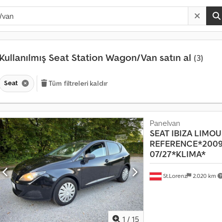
Kullanılmış Seat Station Wagon/Van satın al
(3)
Seat
Tüm filtreleri kaldır
Panelvan
SEAT
IBIZA LIMOU
REFERENCE*200
07/27*KLIMA*
St.Lorenz
2.020 km
1
/
15