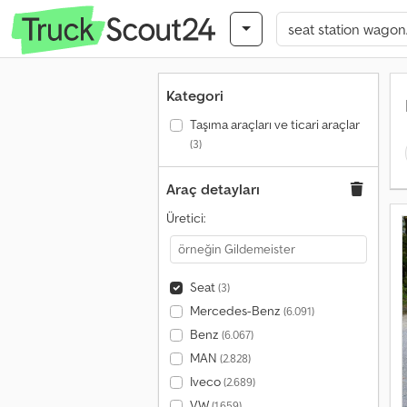
Kategori
Taşıma araçları ve ticari araçlar
(3)
Araç detayları
Üretici:
Seat
(3)
Mercedes-Benz
(6.091)
Benz
(6.067)
MAN
(2.828)
Iveco
(2.689)
VW
(1.659)