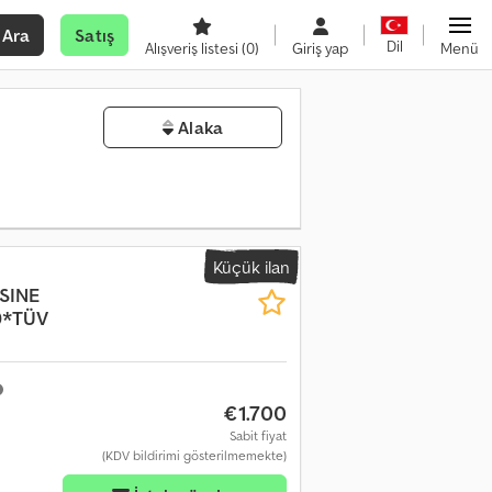
Ara
Satış
Dil
Alışveriş listesi
(0)
Giriş yap
Menü
Alaka
Küçük ilan
SINE
9*TÜV
€1.700
Sabit fiyat
(KDV bildirimi gösterilmemekte)