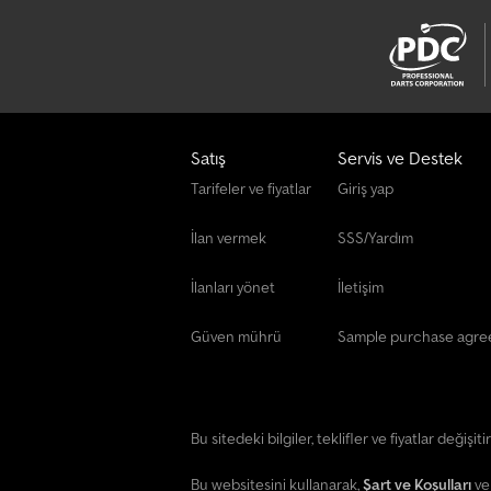
Satış
Servis ve Destek
Tarifeler ve fiyatlar
Giriş yap
İlan vermek
SSS/Yardım
İlanları yönet
İletişim
Güven mührü
Sample purchase agr
Bu sitedeki bilgiler, teklifler ve fiyatlar değişit
Bu websitesini kullanarak,
Şart ve Koşulları
v