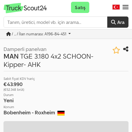
Satış
Ara
/ ... / İlan numarası: A196-84-451
Damperli panelvan
MAN
TGE 3.180 4x2 SCHOON-
Kipper- AHK
Sabit fiyat KDV hariç
€43.990
(€52.348 brüt)
Durum
Yeni
Konum
Bobenheim - Roxheim