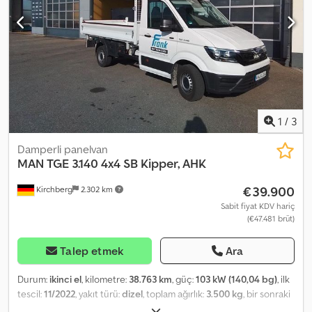
1
/
3
Damperli panelvan
MAN
TGE 3.140 4x4 SB Kipper, AHK
€39.900
Kirchberg
2.302 km
Sabit fiyat KDV hariç
(€47.481 brüt)
Talep etmek
Ara
Durum:
ikinci el
, kilometre:
38.763 km
, güç:
103 kW (140,04 bg)
, ilk
tescil:
11/2022
, yakıt türü:
dizel
, toplam ağırlık:
3.500 kg
, bir sonraki
muayene (TÜV):
01/2027
, vites türü:
mekanik
, emisyon sınıfı:
Euro 6
,