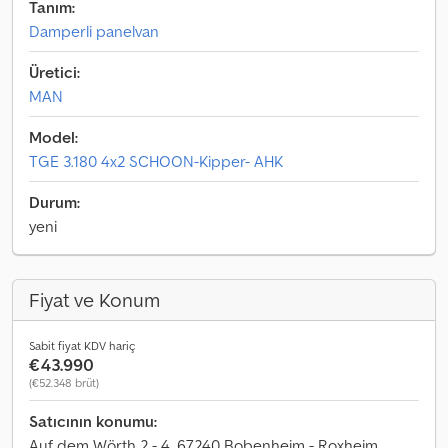
Tanım:
Damperli panelvan
Üretici:
MAN
Model:
TGE 3.180 4x2 SCHOON-Kipper- AHK
Durum:
yeni
Fiyat ve Konum
Sabit fiyat KDV hariç
€43.990
(€52.348 brüt)
Satıcının konumu:
Auf dem Wörth 2 - 4, 67240 Bobenheim - Roxheim,