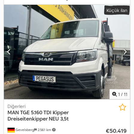
Donanım:
klima, merkezi kilitleme
, 3 yönlü damperli kamyon / dört
Küçük ilan
tekerlekten çekiş Dksdpfx Asy Hfacsmgjr
1
/
11
Diğerleri
MAN
TGE 5.160 TDI Kipper
Dreiseitenkipper NEU 3,5t
€50.419
Gevelsberg
2.561 km