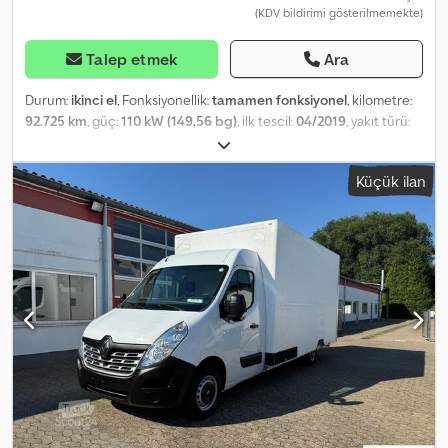
(KDV bildirimi gösterilmemekte)
Talep etmek
Ara
Durum:
ikinci el
, Fonksiyonellik:
tamamen fonksiyonel
, kilometre:
92.725 km
, güç:
110 kW (149,56 bg)
, ilk tescil:
04/2019
, yakıt türü:
benzin
, boş ağırlık:
2.010 kg
, toplam ağırlık:
2.800 kg
, dingil
mesafesi:
3.000 mm
, bir sonraki muayene (TÜV):
10/2025
, renk:
Küçük ilan
beyaz
, vites türü:
mekanik
, emisyon sınıfı:
Euro 5
, Üretim yılı:
2019
,
Donanım:
ABS, araç içi bilgisayar, dört mevsim lastikler, hava
yastığı, hidrolik direksiyon, is filtrasyon filtresi, kamyon kaydı,
klima, merkezi kilitleme, navigasyon sistemi, soğutma ünitesi,
sürgülü kapı
, Stronger battery and more powerful alternator /
GRP insulated body for fresh service at 0 °C Cedpfx Aovxr Ifsndjrf