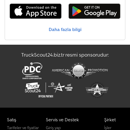
Hata, ön satış ve yazım hataları saklıdır. Sadece ticari işletmelere ve
ihracat amaçlı satış yapılmaktadır. Credszm Dvtspfx Andsf !!!! Fg-
6902 !!!! Anahtar numarası: 42 !!!!! !!!!! TÜV Dekra veya Iveco'da
deneme/muayene sürüşü yapılabilir !!!!! İSTEĞE BAĞLI OLARAK
YENİ TÜV BELGESİYLE !!!!! Kilometre, kaza, araç geçmişi vb. kontrol
Daha fazla bilgi
etmek için tüm belgeler önceden e-posta veya WhatsApp
üzerinden gönderilebilir !!!!! WhatsApp !!!!!
TruckScout24.biz.tr resmi sponsorudur:
Satış
Servis ve Destek
Şirket
Tarifeler ve fiyatlar
Giriş yap
İşler