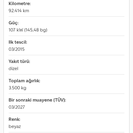
Kilometre:
92.414 km
Güç:
107 kW (145,48 bg)
Ilk tescil:
03/2015
Yakıt türü:
dizel
Toplam ağırlık:
3.500 kg
Bir sonraki muayene (TÜV):
03/2027
Renk:
beyaz