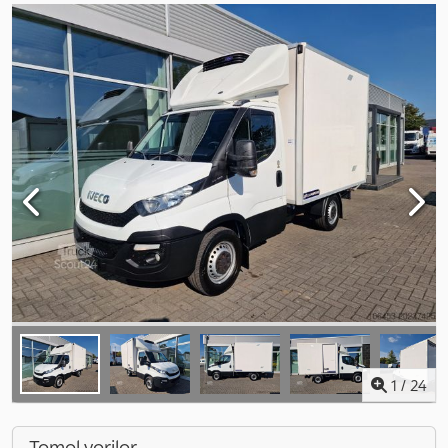
1
/
24
Temel veriler