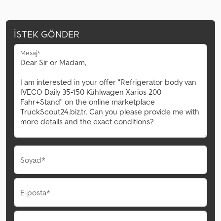
İSTEK GÖNDER
Mesaj*
Soyad*
E-posta*