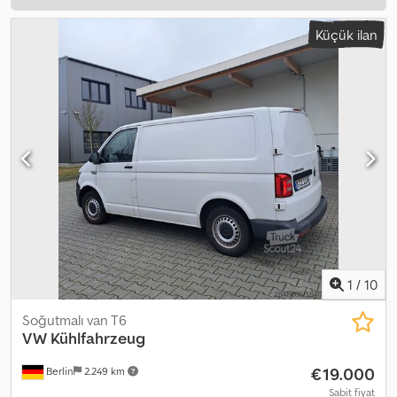
Küçük ilan
1
/
10
Soğutmalı van T6
VW
Kühlfahrzeug
€19.000
Berlin
2.249 km
Sabit fiyat