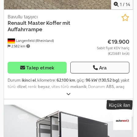
1
/
14
Bavullu taşıyıcı
Renault
Master Koffer mit
Auffahrrampe
€19.900
Langenfeld (Rheinland)
2.582 km
Sabit fiyat KDV hariç
(€23.681 brüt)
Talep etmek
Ara
Durum:
ikinci el
, kilometre:
62.100 km
, güç:
96 kW (130,52 bg)
, yakıt
türü:
dizel
, renk:
beyaz
, vites türü:
mekanik
, Donanım:
ABS, araç
içi bilgisayar, hız sabitleyici, immobilizer sistemi
, Special
Features - Air conditioning - ABS, ASR Codpfetym Slsx Andsrf -
Küçük ilan
Cruise control - Power steering - Driver’s seat with armrest -
Electric windows - On-board computer - Radio CD, USB,
Bluetooth - Central locking with remote control - Reversing
camera - Electronic immobilizer Body Box body with loading ramp
and side door Box body by French manufacturer - Cargo space: