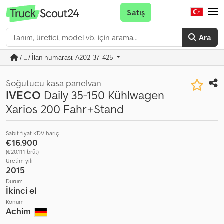
Satış
Ara
/ ... / İlan numarası: A202-37-425
Soğutucu kasa panelvan
IVECO
Daily 35-150 Kühlwagen
Xarios 200 Fahr+Stand
Sabit fiyat KDV hariç
€16.900
(€20.111 brüt)
Üretim yılı
2015
Durum
İkinci el
Konum
Achim