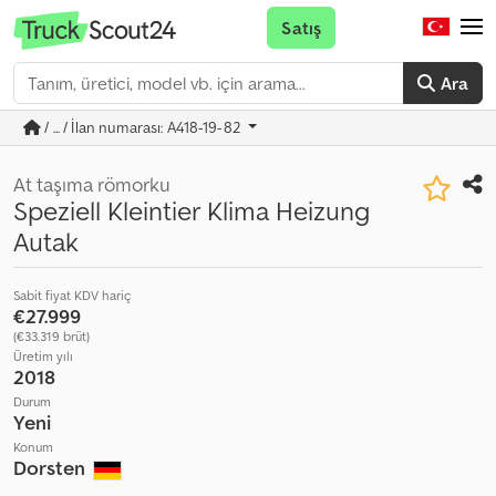
Satış
Ara
/ ... / İlan numarası: A418-19-82
At taşıma römorku
Speziell Kleintier Klima Heizung
Autak
Sabit fiyat KDV hariç
€27.999
(€33.319 brüt)
Üretim yılı
2018
Durum
Yeni
Konum
Dorsten