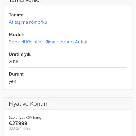
Tanım:
At taşıma römorku
Model:
Speziell Kleintier Klima Heizung Autak
Üretim yılı:
2018
Durum:
yeni
Fiyat ve Konum
Sabit fiyat KDV hariç
€27.999
(€33.319 brüt)