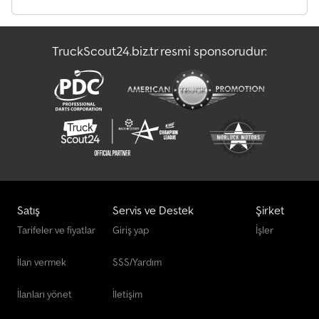
TruckScout24.biz.tr resmi sponsorudur:
Satış
Servis ve Destek
Şirket
Tarifeler ve fiyatlar
Giriş yap
İşler
İlan vermek
SSS/Yardım
İlanları yönet
İletişim