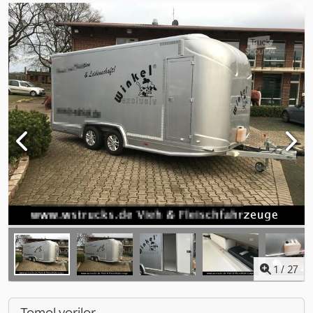
1
/
27
Temel veriler