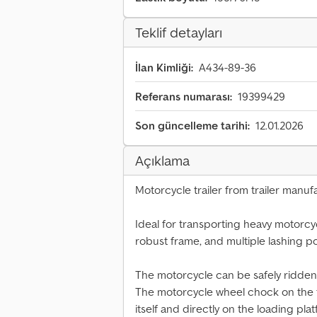
Teklif detayları
İlan Kimliği:
A434-89-36
Referans numarası:
19399429
Son güncelleme tarihi:
12.01.2026
Açıklama
Motorcycle trailer from trailer ma
Ideal for transporting heavy motorcyc
robust frame, and multiple lashing po
The motorcycle can be safely ridden o
The motorcycle wheel chock on the tr
itself and directly on the loading pla