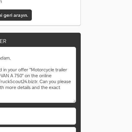
an
i geri arayın.
ER