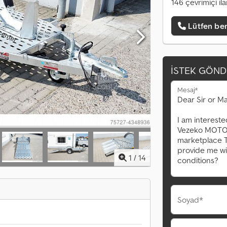
146 çevrimiçi il
Lütfen ben
İSTEK GÖND
Mesaj*
1
/
14
Soyad*