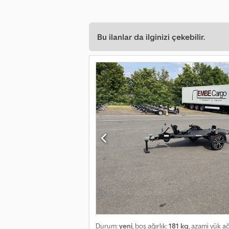
Bu ilanlar da ilginizi çekebilir.
Durum:
yeni
, boş ağırlık:
181 kg
, azami yük ağ