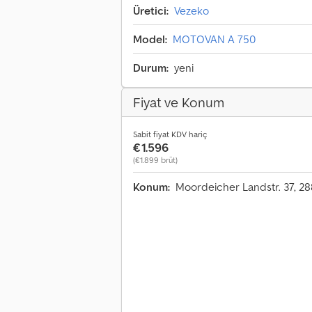
Üretici:
Vezeko
Model:
MOTOVAN A 750
Durum:
yeni
Fiyat ve Konum
Sabit fiyat KDV hariç
€1.596
(€1.899 brüt)
Konum:
Moordeicher Landstr. 37, 2