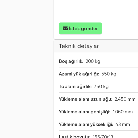
İstek gönder
Teknik detaylar
Boş ağırlık:
200 kg
Azami yük ağırlığı:
550 kg
Toplam ağırlık:
750 kg
Yükleme alanı uzunluğu:
2.450 mm
Yükleme alanı genişliği:
1.060 mm
Yükleme alanı yüksekliği:
43 mm
Lastik boyutu:
155/70r13