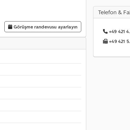
Telefon & Fa
Görüşme randevusu ayarlayın
+49 421 4..
+49 421 5..