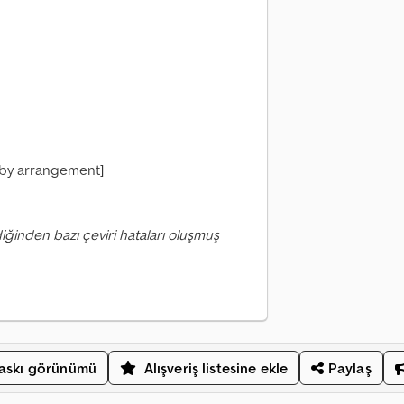
 [by arrangement]
iğinden bazı çeviri hataları oluşmuş
askı görünümü
Alışveriş listesine ekle
Paylaş