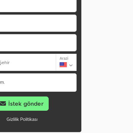
Arazi
Şehir
im.
İstek gönder
Gizlilik Politikası