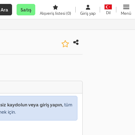
Ara
Satış
Dil
Alışveriş listesi
(0)
Giriş yap
Menü
siz kaydolun veya giriş yapın,
tüm
mek için.