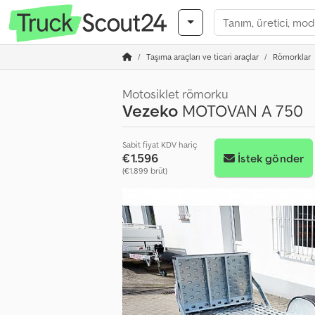
Taşıma araçları ve ticari araçlar
Römorklar
Motosiklet römorku
Vezeko
MOTOVAN A 750
Sabit fiyat KDV hariç
€1.596
İstek gönder
(€1.899 brüt)