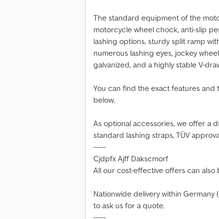
The standard equipment of the motor
motorcycle wheel chock, anti-slip pe
lashing options, sturdy split ramp wi
numerous lashing eyes, jockey wheel
galvanized, and a highly stable V-dr
You can find the exact features and t
below.
As optional accessories, we offer a 
standard lashing straps, TÜV approval
-----
Cjdpfx Ajff Dakscmorf
All our cost-effective offers can als
Nationwide delivery within Germany (ex
to ask us for a quote.
-----