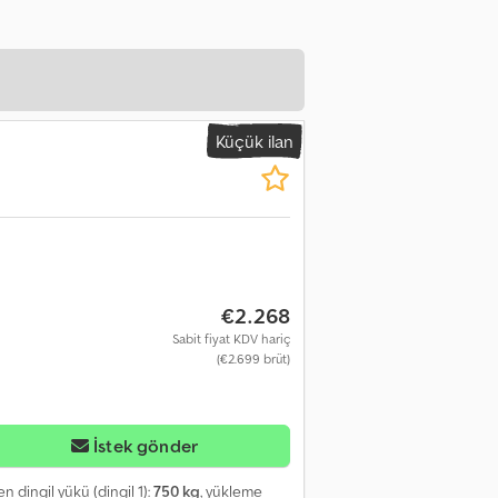
Küçük ilan
€2.268
Sabit fiyat KDV hariç
(€2.699 brüt)
İstek gönder
ilen dingil yükü (dingil 1):
750 kg
, yükleme