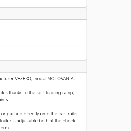
nufacturer VEZEKO, model MOTOVAN-A.
les thanks to the split loading ramp,
ints.
r pushed directly onto the car trailer.
ailer is adjustable both at the chock
tform.