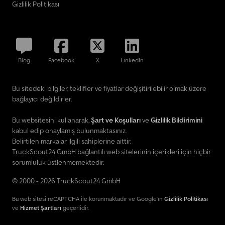
Gizlilik Politikası
Blog
Facebook
X
LinkedIn
Bu sitedeki bilgiler, teklifler ve fiyatlar değişitirilebilir olmak üzere
bağlayıcı değildirler.
Bu websitesini kullanarak,
Şart ve Koşulları
ve
Gizlilik Bildirimini
kabul edip onaylamış bulunmaktasınız.
Belirtilen markalar ilgili sahiplerine aittir.
TruckScout24 GmbH bağlantılı web sitelerinin içerikleri için hiçbir
sorumluluk üstlenmemektedir.
© 2000 - 2026 TruckScout24 GmbH
Bu web sitesi reCAPTCHA ile korunmaktadır ve Google'ın
Gizlilik Politikası
ve
Hizmet Şartları
geçerlidir.