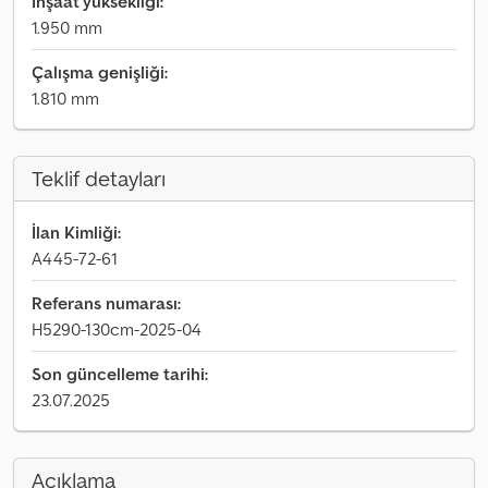
Inşaat yüksekliği:
1.950 mm
Çalışma genişliği:
1.810 mm
Teklif detayları
İlan Kimliği:
A445-72-61
Referans numarası:
H5290-130cm-2025-04
Son güncelleme tarihi:
23.07.2025
Açıklama