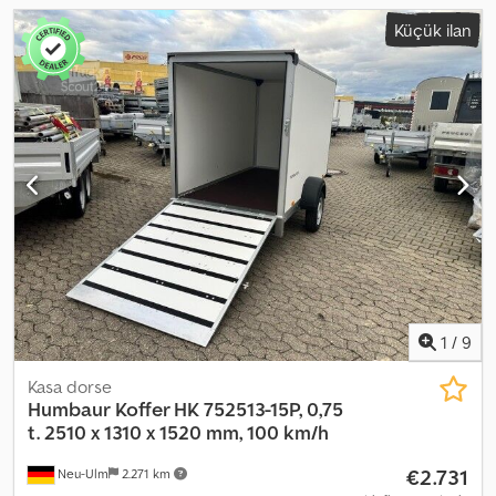
Küçük ilan
1
/
9
Kasa dorse
Humbaur
Koffer HK 752513-15P, 0,75
t. 2510 x 1310 x 1520 mm, 100 km/h
€2.731
Neu-Ulm
2.271 km