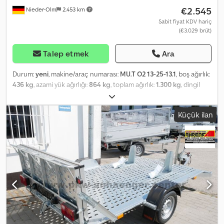
€2.545
Nieder-Olm
2.453 km
Sabit fiyat KDV hariç
(€3.029 brüt)
Talep etmek
Ara
Durum:
yeni
, makine/araç numarası:
MU.T O2 13-25-13.1
, boş ağırlık:
436 kg
, azami yük ağırlığı:
864 kg
, toplam ağırlık:
1.300 kg
, dingil
konfigürasyonu:
1 dingil
, yükleme alanı uzunluğu:
2.510 mm
,
yükleme alanı genişliği:
1.530 mm
, yükleme alanı yüksekliği:
660
Küçük ilan
mm
, Drive-on Ramp - Removable, sturdy, double-wall loading ramp,
900 kg load capacity - Drive-on angle 11° – with crank support fully
extended - Continuously adjustable tipping angle via quality
telescopic crank support Side Walls, Railing & Accessories - Mesh
drop sides made of galvanized steel, 65.5 cm high, single-wall -
With robust angle lever locks - Front wall foldable and removable
- With tension latch to secure the tipper bed to the chassis
Chassis and Frame - Optimum road handling thanks to test track-
approved chassis with STEMA safety V-drawbar - Safety chassis
with tilting drawbar - Coupling hitch with safety indicator - Bolted
and welded chassis construction - Partially hot-dip galvanized -