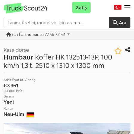
Satış
Ara
/ ... / İlan numarası: A445-72-61
Kasa dorse
Humbaur
Koffer HK 132513-13P, 100
km/h 1,3 t. 2510 x 1310 x 1300 mm
Sabit fiyat KDV hariç
€3.361
(€4.000 brüt)
Durum
Yeni
Konum
Neu-Ulm