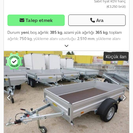
Sabit fiyat KDV hariç
(€3.250 brüt)
Talep etmek
Ara
Durum:
yeni
, boş ağırlık:
385 kg
, azami yük ağırlığı:
365 kg
, toplam
ağırlık:
750 kg
, yükleme alanı uzunluğu:
2.510 mm
, yükleme alanı
genişliği:
1.320 mm
, yükleme alanı yüksekliği:
1.520 mm
, yükleme
alanı hacmi:
4,9 m³
, renk:
beyaz
, inşaat yüksekliği:
2.080 mm
,
Küçük ilan
çalışma genişliği:
1.760 mm
, Üretici: Humbaur Tip: Düşük platformlu
kapalı römork HK 752513-15P İzin Verilen Toplam Ağırlık: 750 kg,
frensiz Kullanım Yükü: 365 kg Boş Ağırlık: 385 kg Kasa Ölçüleri: 2510
x 1320 x 1520 mm Lastikler: 13 inç Yükleme Yüksekliği: 500 mm Arka
tarafında 300 kg yüke dayanıklı rampa 100 km/sa hızla kullanıma
uygun - V şeklindeki çekme çubuğu - Sıcak daldırma yöntemiyle
galvanize - 13 pinli fiş ve geri vites lambası - 15 mm kalınlığında
taban plakası - UV ışınlarına dayanıklı plastik kaplamalı, 15 mm
kalınlığında çok katmanlı ahşaptan yapılmış yan duvarlar ve tavan -
İç lamba monte edilmiş - Döner çubuklu kilit ve menteşeler
galvanize - Şasi profilinde 6 adet bağlama halkası, her bir halka için
400 kg çekme kuvveti, Dekra onaylı - Destek tekeri - Humbaur çok
fonksiyonlu aydınlatma, alt koruma altında entegre Fiyata araç