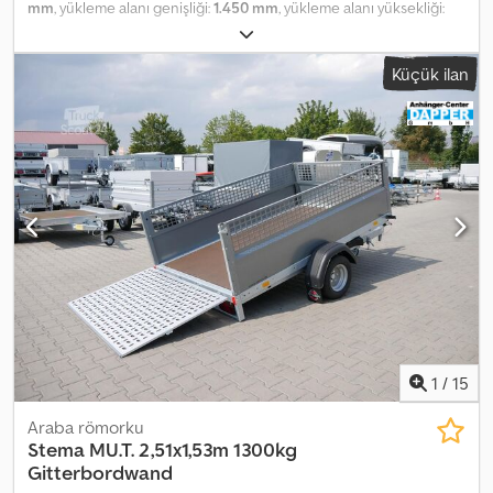
mm
, yükleme alanı genişliği:
1.450 mm
, yükleme alanı yüksekliği:
300 mm
, trailer-shop de üzerinden online satın alın
ANHÄNGERWIRTZ'te birçok model çevrimiçi olarak mevcut
Küçük ilan
Kolayca ve 7/24 online satın alın Kendiniz teslim alın veya teslimat
isteyin. Dkjdpfx Amelnf Sysner Yeni treyleriniz için çevrimiçi teslim
alma pazarı güçlü marka modeller sunuyor! 850'nin üzerinde yeni
treyler stokta 130'dan fazla ikinci el treyler sürekli olarak sunuluyor.
Bağlayıcı olmayan örnek: Yeni YÜKSEK PLATFORM LIGHT 2314
230X145X30CM LFH: 56CM 10" (XS) 750KG FRENSİZ ONLINE
KAMPANYA Yüksek platform XS light 230x145x30cm 750kg frensiz,
tek dingilli düşük V şasi, R10 lastikler, 30cm yüksekliğinde çevresi
tamamen açılabilir-alüminyum yan paneller, çıkarılabilir germe
kilitleriyle, logolu reflektör şeritler, şasi kenarında bağlantı
halkaları... Sadece online olarak mevcut! Satış, telefonla sipariş
kabulü aşağıdaki saatlerde: PAZARTESİ - CUMA 08.00 - 12.30 &
14.00 - 18.00 veya 7/24 trailer-shop üzerinden 2314-1-PB30-075-56-
2 01.26
1
/
15
Araba römorku
Stema
MU.T. 2,51x1,53m 1300kg
Gitterbordwand