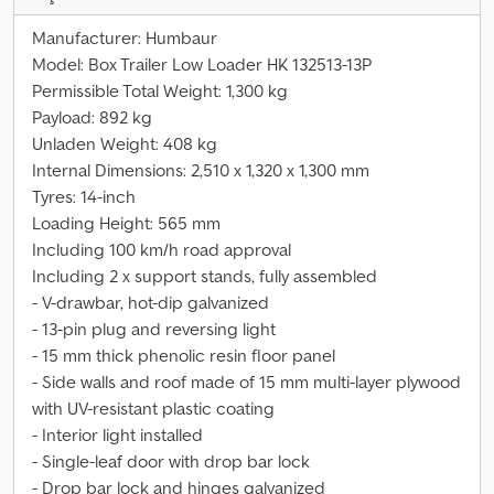
Manufacturer: Humbaur
Model: Box Trailer Low Loader HK 132513-13P
Permissible Total Weight: 1,300 kg
Payload: 892 kg
Unladen Weight: 408 kg
Internal Dimensions: 2,510 x 1,320 x 1,300 mm
Tyres: 14-inch
Loading Height: 565 mm
Including 100 km/h road approval
Including 2 x support stands, fully assembled
- V-drawbar, hot-dip galvanized
- 13-pin plug and reversing light
- 15 mm thick phenolic resin floor panel
- Side walls and roof made of 15 mm multi-layer plywood
with UV-resistant plastic coating
- Interior light installed
- Single-leaf door with drop bar lock
- Drop bar lock and hinges galvanized