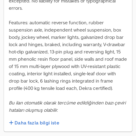
excepted. No liability for mistakes or typographical
errors.
Features: automatic reverse function, rubber
suspension axle, independent wheel suspension, box
body, jockey wheel, marker lights, galvanized drop bar
lock and hinges, braked, including warranty, V-drawbar
hot-dip galvanized, 13-pin plug and reversing light, 15
mm phenolic resin floor panel, side walls and roof made
of 15 mm multi-layer plywood with UV-resistant plastic
coating, interior light installed, single-leaf door with
drop bar lock, 6 lashing rings integrated in frame
profile (400 kg tensile load each, Dekra certified).
Bu ilan otomatik olarak tercüme edildiğinden bazı çeviri
hataları oluşmuş olabilir.
Daha fazla bilgi iste