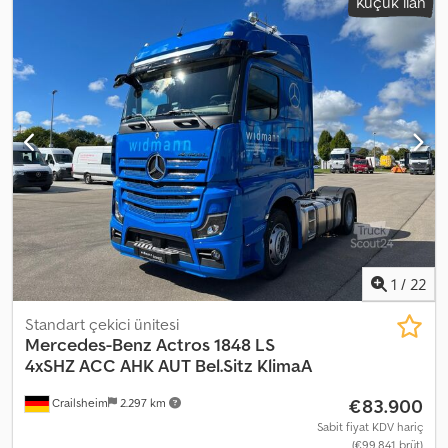
Küçük ilan
1
/
22
Standart çekici ünitesi
Mercedes-Benz
Actros 1848 LS
4xSHZ ACC AHK AUT Bel.Sitz KlimaA
€83.900
Crailsheim
2.297 km
Sabit fiyat KDV hariç
(€99.841 brüt)