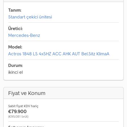
Tanım:
Standart çekici ünitesi
Üretici:
Mercedes-Benz
Model:
Actros 1848 LS 4xSHZ ACC AHK AUT Bel.Sitz KlimaA
Durum:
ikinci el
Fiyat ve Konum
Sabit fiyat KDV hariç
€79.900
(€95.081 brüt)