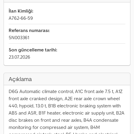
İlan Kimliği:
A762-66-59
Referans numarası:
5N003361
Son güncelleme tarihi:
23.07.2026
Açıklama
D6G Automatic climate control, A1C front axle 7.5 t, A1Z
front axle cranked design, A2E rear axle crown wheel
440, hypoid, 13.0 t, B1B electronic braking system with
ABS and ASR, B1F heater, electronic air supply unit, B2A
disc brakes on front and rear axles, B4A condensate
monitoring for compressed air system, B4M