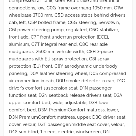
compressed air tank, steel, B5J brake and electrical
connections, low, C0G frame overhang 1050 mm, C1W
wheelbase 3700 mm, C5D access steps behind driver's
cab, left, C5P bolted frame, C6G steering, Servotwin,
C6I power-steering pump, regulated, C6Q stabilizer,
front axle, C7F front underrun protection (ECE),
aluminum, C7T integral rear end, C8C rear axle
mudguards, 2500 mm vehicle width, C8H 3-piece
mudguards with EU spray protection, C8I spray
protection (EU) front, C8Y aerodynamic underbody
paneling, D0A leather steering wheel, D0S compressed
air connection in cab, D0U smoke detector in cab, D1C
driver's comfort suspension seat, D1N passenger
function seat, D2N seatback release driver's seat, D3A
upper comfort bed, wide, adjustable, D3B lower
comfort bed, D3M PremiumComfort mattress, lower,
D3N PremiumComfort mattress, upper, D3Q driver seat
cover, velour, D3T passenger/middle seat cover, velour,
D4S sun blind, 1-piece, electric, windscreen, D4T