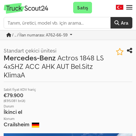
Satış
Ara
/ ... / İlan numarası: A762-66-59
Standart çekici ünitesi
Mercedes-Benz
Actros 1848 LS
4xSHZ ACC AHK AUT Bel.Sitz
KlimaA
Sabit fiyat KDV hariç
€79.900
(€95.081 brüt)
Durum
İkinci el
Konum
Crailsheim