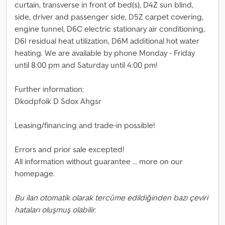
curtain, transverse in front of bed(s), D4Z sun blind,
side, driver and passenger side, D5Z carpet covering,
engine tunnel, D6C electric stationary air conditioning,
D6I residual heat utilization, D6M additional hot water
heating. We are available by phone Monday - Friday
until 8:00 pm and Saturday until 4:00 pm!
Further information:
Dkodpfoik D Sdox Ahgsr
Leasing/financing and trade-in possible!
Errors and prior sale excepted!
All information without guarantee ... more on our
homepage.
Bu ilan otomatik olarak tercüme edildiğinden bazı çeviri
hataları oluşmuş olabilir.