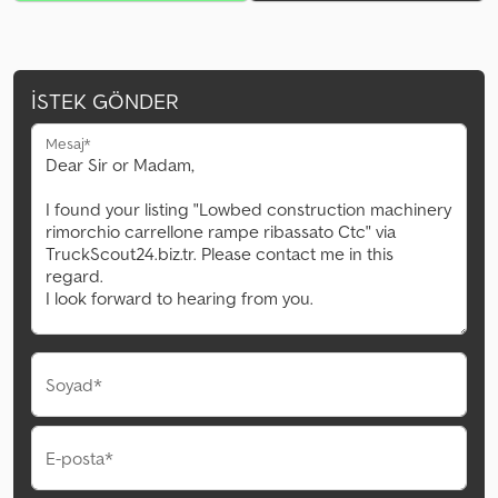
İSTEK GÖNDER
Mesaj*
Soyad*
E-posta*