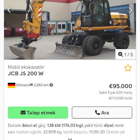
1
/
5
Mobil ekskavatör
JCB
JS 200 W
€95.000
Eltmann
2.290 km
Sabit fiyat KDV hariç
(€113.050 brüt)
Talep etmek
Ara
Durum:
ikinci el
, güç:
128 kW (174,03 bg)
, yakıt türü:
dizel
, renk:
sarı
, toplam ağırlık:
22.809 kg
, lastik boyutu:
11.00-20
, Üretim yılı:
2011
, çalışma saatleri:
4.943 h
, makine/araç numarası:
1542067
,