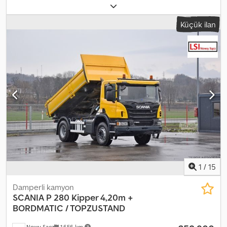
2012 Çalışma saati: 15.675 h Kırıcı hattı Hızlı değiştirme ataşmanı
Ayarlanabilir bom Merkezi yağlama sistemi 1 x tesviye bıçağı 2 x
Küçük ilan
destek ayakları Klima / AC Güç: 72 kW Komatsu motor, 4 silindir
Ağırlık: 13.500 kg Dsdpfeydaa Rsx Aatjkr 1 x döner kepçe 1 x palet
çatallı 1 x katlanır kepçe 2 x kazı kepçesi Dahili numara: 25E089
MERKEZİ YAĞLAMA SİSTEMİ HIZLI DEĞİŞTİRME ATAŞMAN SİSTEMİ
= Diğer Bilgiler = Tahrik: Tekerlekli Silindir sayısı: 4 Boş ağırlık:
13.500 kg Motor markası: Komatsu
1
/
15
Damperli kamyon
SCANIA
P 280 Kipper 4,20m +
BORDMATIC / TOPZUSTAND
Nowy Sacz
1.656 km