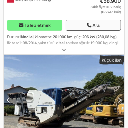
€58.900
Sabit fiyat KDV hariç
(€72.447 brüt)
Talep etmek
Ara
Durum:
ikinci el
, kilometre:
261.000 km
, güç:
206 kW (280,08 bg)
,
ilk tescil:
08/2014
, yakıt türü:
dizel
, toplam ağırlık:
19.000 kg
, dingil
konfigürasyonu:
2 dingil
, renk:
sarı
, vites türü:
otomatik
, yükleme
alanı uzunluğu:
4.200 mm
, yükleme alanı genişliği:
2.350 mm
,
Küçük ilan
yükleme alanı yüksekliği:
600 mm
, Üretim yılı:
2014
, Donanım:
ABS,
klima
, Scania P 280 / 4x2 KIPPER 4,20 m + BORDMATIC Unfallfrei Im
guten Zustand! Baujahr: 2014 Kilometerstand: 261.000 km
Ausstattung: - ABS - Elektrische Fensterheber - Servolenkung -
Fahrtenschreiber Nutzlast: 9.000 kg Gesamtgewicht: 19.000 kg
Radstand: 355 cm Reifengröße: 315/70R22,5 Federung: Blattfedern
Fahrgestellnummer (VIN): YV2P4X20009187177 Kontakt: - Kuba –
Polnisch, Englisch, Deutsch, Italienisch Dedpfjtyhp Eox Aatokr -
Sebastian – Polnisch, Deutsch, Italienisch, ????? - Laszlo –
Ungarisch - Costel – Rumänisch (Wir erledigen alle
Exportformalitäten inkl. Nummernschilder) - Radek – ?????