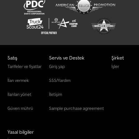
Satış
Servis ve Destek
Şirket
Tarifeler ve fiyatlar
Giriş yap
İşler
İlan vermek
SSS/Yardım
İlanları yönet
İletişim
Güven mührü
Sample purchase agreement
Yasal bilgiler