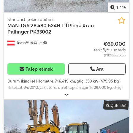
1
/
15
Standart çekici ünitesi
MAN
TGS 28.480 6X4H Lift/lenk Kran
Palfinger PK33002
€69.000
Liezen
1.943 km
Sabit fiyat KDV hariç
(€82.800 brüt)
Talep etmek
Ara
Durum:
ikinci el
, kilometre:
716.419 km
, güç:
353 kW (479,95 bg)
,
ilk tescil:
04/2012
, yakıt türü:
dizel
, toplam ağırlık:
28.000 kg
, dingil
konfigürasyonu:
3 dingil
, frenler:
retarder
, renk:
yeşil
, vites türü:
mekanik
, emisyon sınıfı:
Euro 5
, Üretim yılı:
2012
, Donanım:
ABS,
Küçük ilan
elektronik denge programı (ESP), klima, park ısıtıcısı
, Tractor unit
MAN TGS 28.480 6x4H with lift/steer axle, Euro 5 EEV, equipped
with retarder. Crane: Palfinger PK 33002-EH, 5 hydraulic
extensions, with rotator and radio remote control. Condition: very
good, regularly serviced, with technical inspection (TÜV). Tyres: