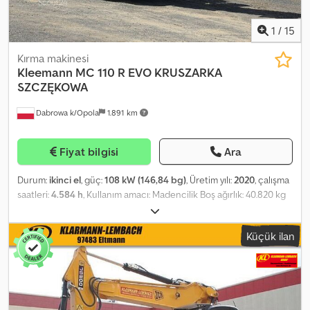
1
/
15
Kırma makinesi
Kleemann
MC 110 R EVO KRUSZARKA
SZCZĘKOWA
Dabrowa k/Opola
1.891 km
Fiyat bilgisi
Ara
Durum:
ikinci el
, güç:
108 kW (146,84 bg)
, Üretim yılı:
2020
, çalışma
saatleri:
4.584 h
, Kullanım amacı: Madencilik Boş ağırlık: 40.820 kg
Dodpfey U Hagsx Aatekr
Küçük ilan