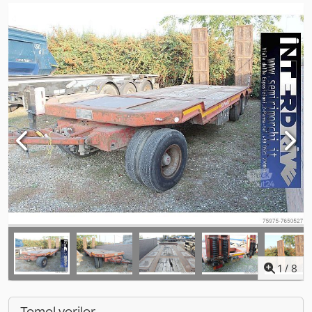
1
/
8
Temel veriler