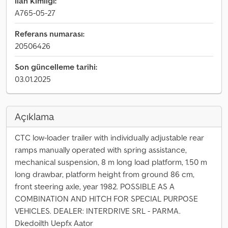
İlan Kimliği:
A765-05-27
Referans numarası:
20506426
Son güncelleme tarihi:
03.01.2025
Açıklama
CTC low-loader trailer with individually adjustable rear
ramps manually operated with spring assistance,
mechanical suspension, 8 m long load platform, 1.50 m
long drawbar, platform height from ground 86 cm,
front steering axle, year 1982. POSSIBLE AS A
COMBINATION AND HITCH FOR SPECIAL PURPOSE
VEHICLES. DEALER: INTERDRIVE SRL - PARMA.
Dkedoilth Uepfx Aator