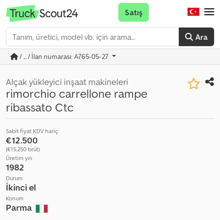
Satış
Ara
/ ... / İlan numarası: A765-05-27
Alçak yükleyici inşaat makineleri
rimorchio carrellone rampe
ribassato Ctc
Sabit fiyat KDV hariç
€12.500
(€15.250 brüt)
Üretim yılı
1982
Durum
İkinci el
Konum
Parma