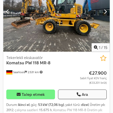
75–95% tread remaining. Trailer: Hangler S SAZEL 20-6, 2 axles,
extendable from 12.65 m to 18.65 m, 6 m telescopic extension,
both axles steered. Condition: very good, with technical
inspection (TÜV). Tyres: 60–95% tread remaining. Price without
trailer: €69,000 Djdpeqnqxgsfx Aatskr Total price: €89,000
1
/
15
Tekerlekli ekskavatör
Komatsu
PW 118 MR-8
€27.900
Saarlouis
2.531 km
Sabit fiyat KDV hariç
(€33.201 brüt)
Talep etmek
Ara
Durum:
ikinci el
, güç:
53 kW (72,06 bg)
, yakıt türü:
dizel
, Üretim yılı:
2012
, çalışma saatleri:
15.675 h
, Komatsu PW 118 MR-8 Üretim yılı: