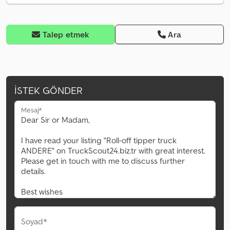
Talep etmek
Ara
İSTEK GÖNDER
Mesaj*
Soyad*