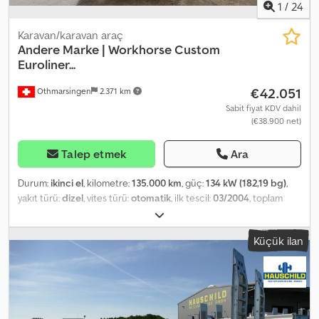
1
/
24
Karavan/karavan araç
Andere Marke | Workhorse Custom
Euroliner...
€42.051
Othmarsingen
2.371 km
Sabit fiyat KDV dahil
(€38.900 net)
Talep etmek
Ara
Durum:
ikinci el
, kilometre:
135.000 km
, güç:
134 kW (182,19 bg)
,
yakıt türü:
dizel
, vites türü:
otomatik
, ilk tescil:
03/2004
, toplam
ağırlık:
8.182 kg
, - Tam donanım - Muayenesi Mart 2025’te yapıldı,
hiç kullanılmadı - V8 dizel Süspansiyon: Cedox Ru Svjpfx Adieha
Küçük ilan
Yaprak yaylı süspansiyon