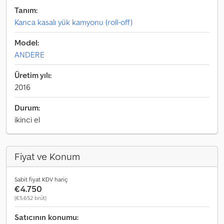
Tanım:
Kanca kasalı yük kamyonu (roll-off)
Model:
ANDERE
Üretim yılı:
2016
Durum:
ikinci el
Fiyat ve Konum
Sabit fiyat KDV hariç
€4.750
(€5.652 brüt)
Satıcının konumu: