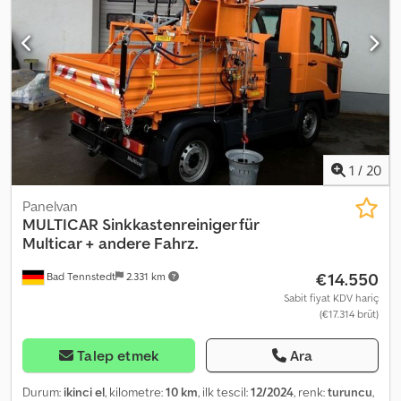
1
/
20
Panelvan
MULTICAR
Sinkkastenreiniger für
Multicar + andere Fahrz.
€14.550
Bad Tennstedt
2.331 km
Sabit fiyat KDV hariç
(€17.314 brüt)
Talep etmek
Ara
Durum:
ikinci el
, kilometre:
10 km
, ilk tescil:
12/2024
, renk:
turuncu
,