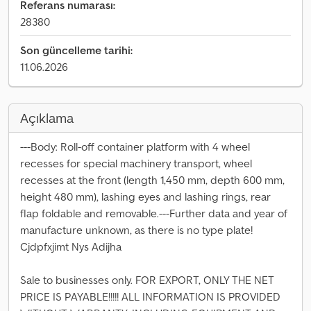
Referans numarası:
28380
Son güncelleme tarihi:
11.06.2026
Açıklama
---Body: Roll-off container platform with 4 wheel
recesses for special machinery transport, wheel
recesses at the front (length 1,450 mm, depth 600 mm,
height 480 mm), lashing eyes and lashing rings, rear
flap foldable and removable.---Further data and year of
manufacture unknown, as there is no type plate!
Cjdpfxjimt Nys Adijha
Sale to businesses only. FOR EXPORT, ONLY THE NET
PRICE IS PAYABLE!!!!! ALL INFORMATION IS PROVIDED