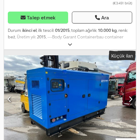
(€3.451 brüt)
Talep etmek
Ara
Durum:
ikinci el
, ilk tescil:
01/2015
, toplam ağırlık:
10.000 kg
, renk:
beż
, Üretim yılı:
2015
, ---Body: Garant Containerbau container
chassis UAMR 61 (year of manufacture 2015), DIN coupling,
configured as a container system for asbestos remediation with
Küçük ilan
rear and side door, windows. Body dimensions approx. 5900 x 2300
x 2550 mm. Total container length approx. 6,600 mm. Sale only to
business customers. FOR EXPORT, ONLY THE NET PRICE IS
PAYABLE!!!!! ALL INFORMATION PROVIDED WITHOUT GUARANTEE,
INCL. EQUIPMENT AND ACCESSORIES. All purchase contracts,
invoices, pro forma invoices, orders, and sales discussions are
subject to our General Terms and Conditions (see imprint for
details). Codpsw Unlpsfx Adieha