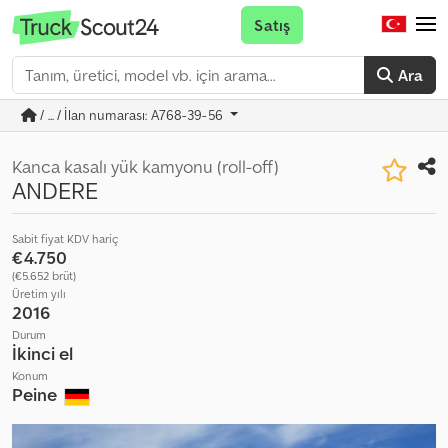
Satış
Ara
/ ... / İlan numarası: A768-39-56
Kanca kasalı yük kamyonu (roll-off)
ANDERE
Sabit fiyat KDV hariç
€4.750
(€5.652 brüt)
Üretim yılı
2016
Durum
İkinci el
Konum
Peine