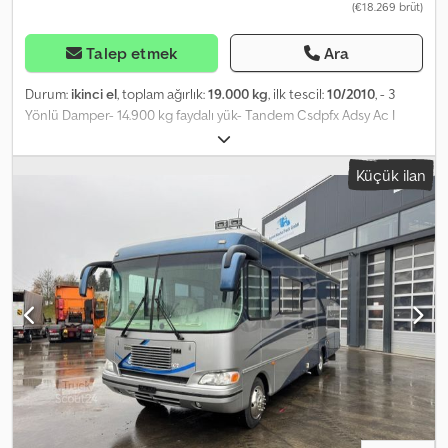
(€18.269 brüt)
Talep etmek
Ara
Durum:
ikinci el
, toplam ağırlık:
19.000 kg
, ilk tescil:
10/2010
, - 3
Yönlü Damper- 14.900 kg faydalı yük- Tandem Csdpfx Adsy Ac I
Nsijha
Küçük ilan