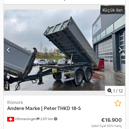
26.000 kg
, lastik boyutu:
12 R22,5
, dingil konfigürasyonu:
6x2
, dingil
Küçük ilan
mesafesi:
4.800 mm
, frenler:
motor freni
, renk:
sarı
, şoför kabini:
gündüz kabini
, vites türü:
mekanik
, emisyon sınıfı:
euro2
,
süspansiyon:
çelik-hava
, Donanım:
ABS, diferansiyel kilidi, hidrolik,
spoiler, tır çekici bağlantısı
, Stationary air conditioning Meiller RK
19.65 Sun visor Subject to errors and omissions Cedpfxsiv I Nfe
Adieha
1
/
12
Römork
Andere Marke | Peter THKD 18-S
€16.900
Othmarsingen
2.371 km
Sabit fiyat KDV hariç