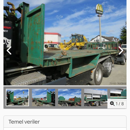
1
/
8
Temel veriler