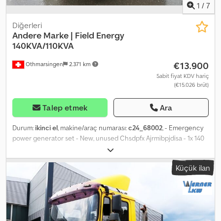
1
/
7
Diğerleri
Andere Marke | Field Energy
140KVA/110KVA
€13.900
Othmarsingen
2.371 km
Sabit fiyat KDV hariç
(€15.026 brüt)
Talep etmek
Ara
Durum:
ikinci el
, makine/araç numarası:
c24_68002
, - Emergency
power generator set - New, unused Chsdpfx Ajrmibpjdisa - 1x 140
kVA, 1x 110 kVA
Küçük ilan