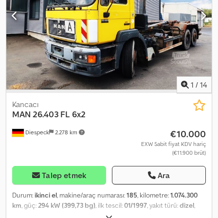
1
/
14
Kancacı
MAN
26.403 FL 6x2
€10.000
Diespeck
2.278 km
EXW Sabit fiyat KDV hariç
(€11.900 brüt)
Talep etmek
Ara
Durum:
ikinci el
, makine/araç numarası:
185
, kilometre:
1.074.300
km
, güç:
294 kW (399,73 bg)
, ilk tescil:
01/1997
, yakıt türü:
dizel
,
boş ağırlık:
10.500 kg
, azami yük ağırlığı:
15.500 kg
, toplam ağırlık: