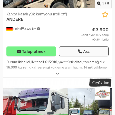
1
/
5
Kanca kasalı yük kamyonu (roll-off)
ANDERE
€3.900
Peine
2.429 km
Sabit fiyat KDV hariç
(€4.641 brüt)
Talep etmek
Ara
Durum:
ikinci el
, ilk tescil:
01/2016
, yakıt türü:
dizel
, toplam ağırlık:
16.000 kg
, renk:
kahverengi
, yükleme alanı hacmi:
14 m³
, yükleme
alanı uzunluğu:
6.000 mm
, yükleme alanı genişliği:
2.350 mm
,
yükleme alanı yüksekliği:
1.000 mm
, Üretim yılı:
2016
, ----Yapı:
Küçük ilan
Hüllenkremer konteyner üretimi, çelikten yapılmış, S 35 QWX
tipinde, yaklaşık 14,1 m³ kapasiteli, arka kapaklı (hareketli ve aşağı
doğru katlanabilir, böylece rampa olarak kullanılabilir) konteyner.
Üretim yılı 2016. Chodpfx Adszqwukjioa Sadece ticari işletmelere
satış yapılmaktadır. İHRAÇTA SADECE NET FİYAT ÖDENİR!!!!! TÜM
BİLGİLER GARANTİ KAPSAMINDA DEĞİLDİR.