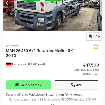
DONANIM+AKSESUARLAR. Tüm satış sözleşmeleri, faturalar, ön
faturalar, siparişler ve satış görüşmelerinin temelini genel
şartlarımız oluşturur (Ayrıntılar için yasal bilgiler bölümüne bakınız).
1
/
9
Kancacı
MAN
26.430 6x2 Retarder Meiller RK
20.70
€17.500
Langelsheim
2.403 km
Sabit fiyat KDV hariç
(€20.825 brüt)
Talep etmek
Ara
Durum:
ikinci el
, Fonksiyonellik:
tamamen fonksiyonel
,
makine/araç numarası:
1994
, kilometre:
376.500 km
, güç:
316 kW
(429,64 bg)
, ilk tescil:
09/2006
, yakıt türü:
dizel
, boş ağırlık:
10.810