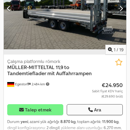
1
/
19
Çalışma platformlu römork
MÜLLER-MITTELTAL
11,9 to
Tandemtieflader mit Auffahrrampen
€24.950
Egestorf
2.484 km
Sabit fiyat KDV hariç
(€29.690 brüt)
Talep etmek
Ara
Durum:
yeni
, azami yük ağırlığı:
8.870 kg
, toplam ağırlık:
11.900 kg
,
dingil konfigürasyonu:
2 dingil
, yükleme alanı uzunluğu:
6.270 mm
,