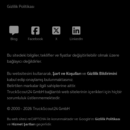
Gizlilik Politikası
Blog
Facebook
X
LinkedIn
Bu sitedeki bilgiler, teklifler ve fiyatlar değişitirilebilir olmak üzere
bağlayıcı değildirler.
Bu websitesini kullanarak,
Şart ve Koşulları
ve
Gizlilik Bildirimini
kabul edip onaylamış bulunmaktasınız.
Belirtilen markalar ilgili sahiplerine aittir.
TruckScout24 GmbH bağlantılı web sitelerinin içerikleri için hiçbir
sorumluluk üstlenmemektedir.
© 2000 - 2026 TruckScout24 GmbH
Bu web sitesi reCAPTCHA ile korunmaktadır ve Google'ın
Gizlilik Politikası
ve
Hizmet Şartları
geçerlidir.