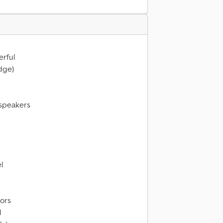
erful
dge)
 speakers
l
rors
l