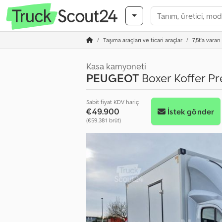
Taşıma araçları ve ticari araçlar
7,5t'a varan
Kasa kamyoneti
PEUGEOT
Boxer Koffer 
Sabit fiyat KDV hariç
€49.900
İstek gönder
(€59.381 brüt)