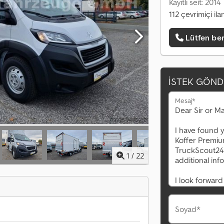
Kayıtlı seit: 2014
112 çevrimiçi ila
Lütfen ben
İSTEK GÖND
Mesaj*
1
/
22
Soyad*