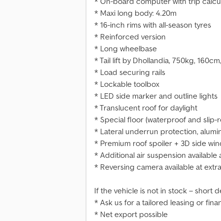
* On-board computer with trip calcu
* Maxi long body: 4.20m
* 16-inch rims with all-season tyres
* Reinforced version
* Long wheelbase
* Tail lift by Dhollandia, 750kg, 160c
* Load securing rails
* Lockable toolbox
* LED side marker and outline lights
* Translucent roof for daylight
* Special floor (waterproof and slip-r
* Lateral underrun protection, alumi
* Premium roof spoiler + 3D side win
* Additional air suspension available 
* Reversing camera available at extr
If the vehicle is not in stock – short 
* Ask us for a tailored leasing or fina
* Net export possible