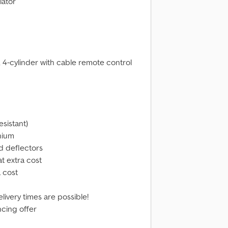
lator
m, 4-cylinder with cable remote control
esistant)
nium
d deflectors
at extra cost
a cost
delivery times are possible!
ncing offer