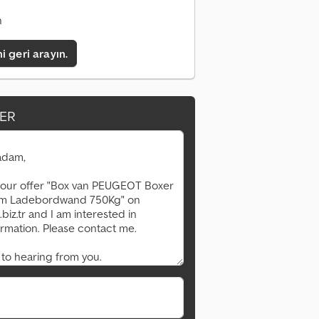
n
i geri arayın.
ER