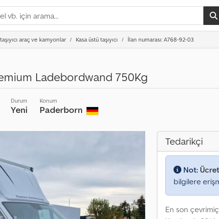
 taşıyıcı araç ve kamyonlar
Kasa üstü taşıyıcı
İlan numarası: A768-92-03
Premium Ladebordwand 750Kg
Durum
Konum
Yeni
Paderborn
Tedarikçi
Not:
Ücret
bilgilere eriş
En son çevrimiç