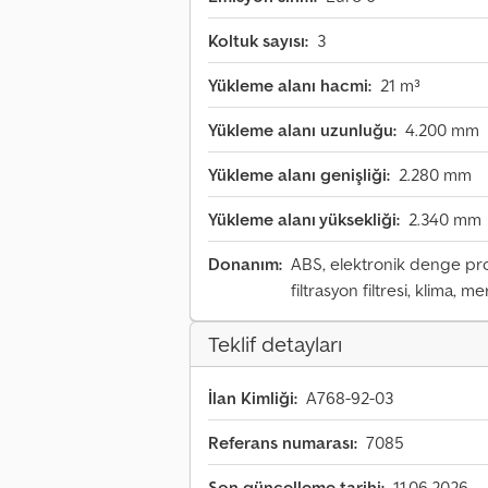
Koltuk sayısı:
3
Yükleme alanı hacmi:
21 m³
Yükleme alanı uzunluğu:
4.200 mm
Yükleme alanı genişliği:
2.280 mm
Yükleme alanı yüksekliği:
2.340 mm
Donanım:
ABS, elektronik denge prog
filtrasyon filtresi, klima, me
Teklif detayları
İlan Kimliği:
A768-92-03
Referans numarası:
7085
Son güncelleme tarihi:
11.06.2026