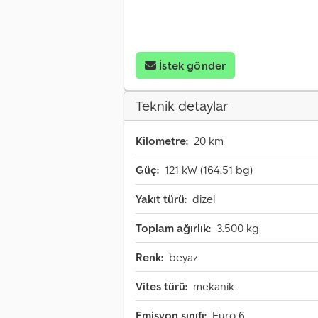
İstek gönder
Teknik detaylar
Kilometre:
20 km
Güç:
121 kW (164,51 bg)
Yakıt türü:
dizel
Toplam ağırlık:
3.500 kg
Renk:
beyaz
Vites türü:
mekanik
Emisyon sınıfı:
Euro 6