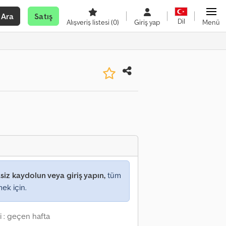
Ara
Satış
Dil
Alışveriş listesi
(0)
Giriş yap
Menü
siz kaydolun veya giriş yapın,
tüm
mek için.
i : geçen hafta