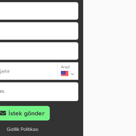
Arazi
Şehir
im.
İstek gönder
Gizlilik Politikası