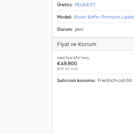
Üretici:
PEUGEOT
Model:
Boxer Koffer Premium Lad
Durum:
yeni
Fiyat ve Konum
Sabit fiyat KDV hariç
€49.900
(€59.381 brüt)
Satıcının konumu:
Friedrich-List-St