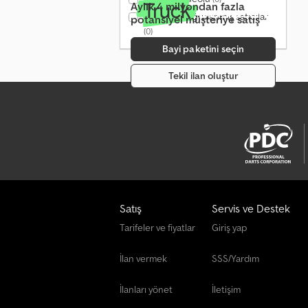
Aylık 4 milyondan fazla
Yalnızca doğrulanmış satıcılar
potansiyel müşteriye satış
(0)
Bayi paketini seçin
Tekil ilan oluştur
Satış
Servis ve Destek
Tarifeler ve fiyatlar
Giriş yap
İlan vermek
SSS/Yardım
İlanları yönet
İletişim