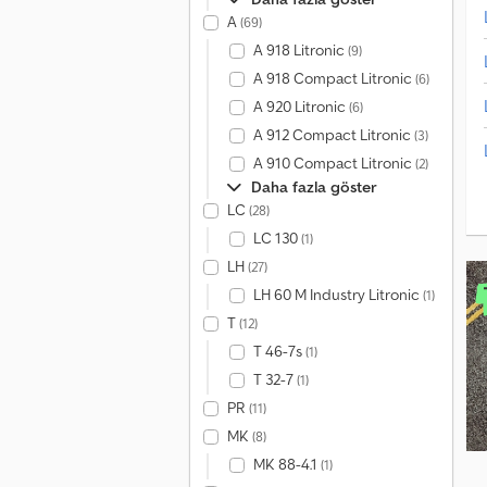
A
(69)
A 918 Litronic
(9)
A 918 Compact Litronic
(6)
A 920 Litronic
(6)
A 912 Compact Litronic
(3)
A 910 Compact Litronic
(2)
Daha fazla göster
LC
(28)
LC 130
(1)
LH
(27)
LH 60 M Industry Litronic
(1)
T
(12)
T 46-7s
(1)
T 32-7
(1)
PR
(11)
MK
(8)
MK 88-4.1
(1)