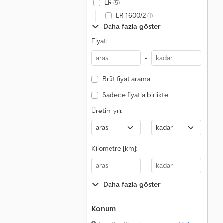
LR
(5)
LR 1600/2
(1)
Daha fazla göster
Fiyat:
-
Brüt fiyat arama
Sadece fiyatla birlikte
Üretim yılı:
-
Kilometre [km]:
-
Daha fazla göster
Konum