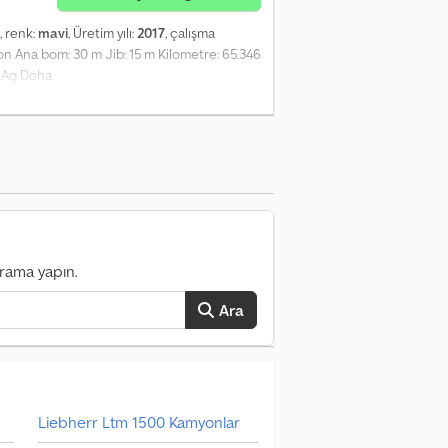
, renk:
mavi
, Üretim yılı:
2017
, çalışma
 ton Ana bom: 30 m Jib: 15 m Kilometre: 65.346
x Ag Doha
arama yapın.
Ara
Liebherr Ltm 1500 Kamyonlar