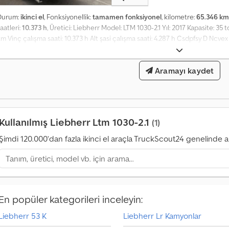
1
Durum:
ikinci el
, Fonksiyonellik:
tamamen fonksiyonel
, kilometre:
65.346 km
4
aatleri:
10.373 h
, Üretici: Liebherr Model: LTM 1030-2.1 Yıl: 2017 Kapasite: 35
0
m Vinç çalışma saati: 10.373 h Alt şasi çalışma saati: 4.287 h Csdpfsy D Ncve
.
0
0
Aramayı kaydet
0
'
d
e
n
Kullanılmış Liebherr Ltm 1030-2.1
(1)
f
a
Şimdi 120.000’dan fazla ikinci el araçla TruckScout24 genelinde 
z
l
a
s
a
En popüler kategorileri inceleyin:
t
ı
Liebherr 53 K
Liebherr Lr Kamyonlar
n