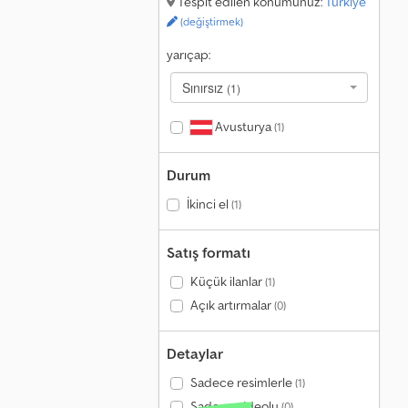
Tespit edilen konumunuz:
Türkiye
(değiştirmek)
yarıçap:
Sınırsız
(1)
Avusturya
(1)
Durum
İkinci el
(1)
Satış formatı
Küçük ilanlar
(1)
Açık artırmalar
(0)
Detaylar
Sadece resimlerle
(1)
Sadece videolu
(0)