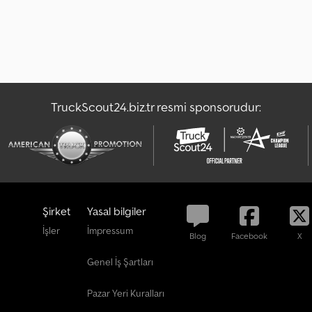
TruckScout24.biz.tr resmi sponsorudur:
Şirket
Yasal bilgiler
İşler
İmpressum
Blog
Facebook
X
Genel İş Şartları
Pazar Yeri Kuralları