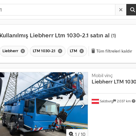
Kullanılmış Liebherr Ltm 1030-2.1 satın al
(1)
Liebherr
LTM 1030-2.1
LTM
Tüm filtreleri kaldır
Mobil vinç
Liebherr
LTM 1030
Salzburg
2.037 km
A
y
l
ı
1
/
10
k