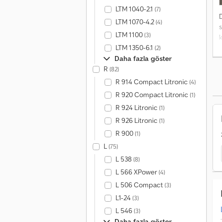
LTM 1040-2.1
(7)
LTM 1070-4.2
(4)
s
LTM 1100
(3)
k
LTM 1350-6.1
(2)
Daha fazla göster
R
(82)
R 914 Compact Litronic
(4)
R 920 Compact Litronic
(1)
R 924 Litronic
(1)
R 926 Litronic
(1)
R 900
(1)
L
(75)
L 538
(8)
L 566 XPower
(4)
L 506 Compact
(3)
L1-24
(3)
L 546
(3)
Daha fazla göster