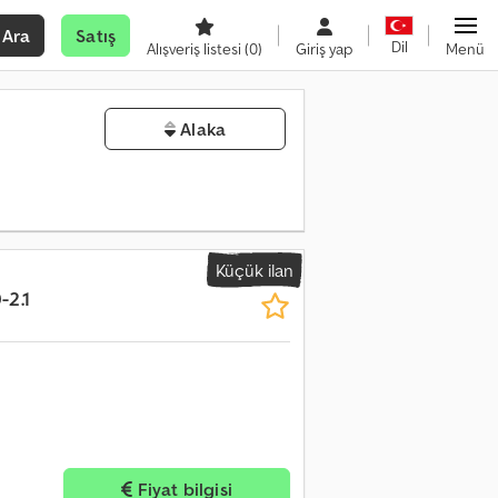
Ara
Satış
Dil
Alışveriş listesi
(0)
Giriş yap
Menü
Alaka
Küçük ilan
-2.1
Fiyat bilgisi