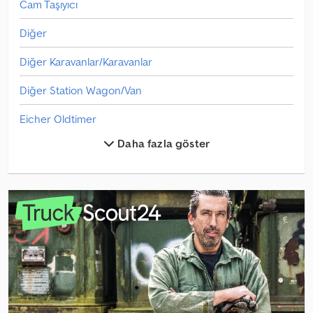
Cam Taşıyıcı
Diğer
Diğer Karavanlar/Karavanlar
Diğer Station Wagon/Van
Eicher Oldtimer
Daha fazla göster
Ekme Makinesi
Fendt Oldtimer
Fiat Oldtimer
Ford Oldtimer
Hanomag Oldtimer
Hurda Kamyonu