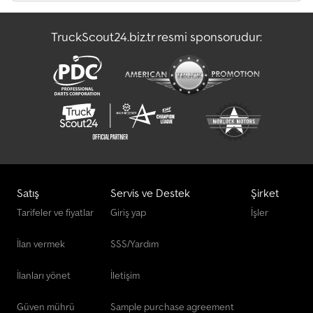
Presse
TruckScout24.biz.tr resmi sponsorudur:
Station Wagon/Van
Tow
Satış
Servis ve Destek
Şirket
Tarifeler ve fiyatlar
Giriş yap
İşler
İlan vermek
SSS/Yardım
İlanları yönet
İletişim
Güven mührü
Sample purchase agreement