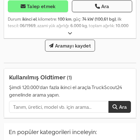
Talep etmek
Ara
Durum:
ikinci el
, kilometre:
100 km
, güç:
74 kW (100,61 bg)
, ilk
tescil:
06/1969
, azami yük ağırlığı:
6.000 kg
, toplam ağırlık:
10.000
kg
, dingil konfigürasyonu:
4x2
, frenler:
diğer
, renk:
kırmızı
, şoför
kabini:
gündüz kabini
, vites türü:
mekanik
, süspansiyon:
çelik
,
Üretim yılı:
1969
, Running vehicle Cedpfx Afen Tnxgjhjrf
Aramayı kaydet
Kullanılmış Oldtimer
(1)
Şimdi 120.000’dan fazla ikinci el araçla TruckScout24
genelinde arama yapın.
Ara
En popüler kategorileri inceleyin: