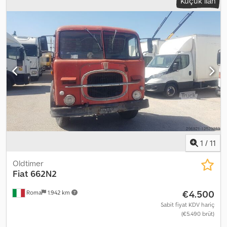
Küçük ilan
1
/
11
Oldtimer
Fiat
662N2
€4.500
Roma
1.942 km
Sabit fiyat KDV hariç
(€5.490 brüt)