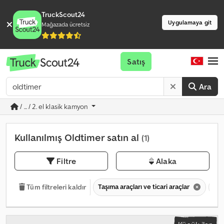
TruckScout24
Uygulamaya git
Mağazada ücretsiz
Satış
Ara
/ ... / 2. el klasik kamyon
Kullanılmış Oldtimer satın al
(1)
Filtre
Alaka
Taşıma araçları ve ticari araçlar
Kla
Tüm filtreleri kaldır