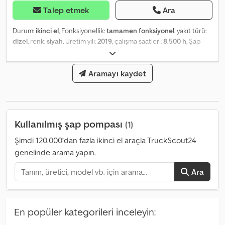
Talep etmek
Ara
Durum:
ikinci el
, Fonksiyonellik:
tamamen fonksiyonel
, yakıt türü:
dizel
, renk:
siyah
, Üretim yılı:
2019
, çalışma saatleri:
8.500 h
, Şap
pompası / şap makinesi / zemin kaplama makinesi, MC Machines
2019 Djdpjzd Rkfofx Af Uowa 8500 çalışma saati Her zaman
atölyede düzgün bir şekilde bakımlı (yakın zamanda bakımdan
Aramayı kaydet
geçti) Ekstra 500 l su tankı Lif karıştırma makineleri Yeni kazan /
karışım tankı Yeni yüksek basınç bloğu Hemen teslim Emeklilik
nedeniyle satılık
Kullanılmış şap pompası
(1)
Şimdi 120.000’dan fazla ikinci el araçla TruckScout24
genelinde arama yapın.
Ara
En popüler kategorileri inceleyin: