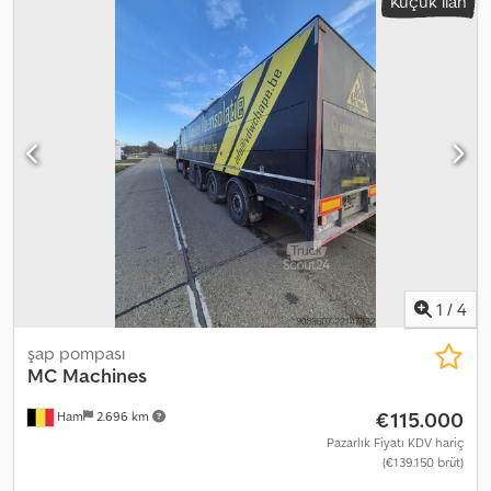
Küçük ilan
1
/
4
şap pompası
MC Machines
€115.000
Ham
2.696 km
Pazarlık Fiyatı KDV hariç
(€139.150 brüt)