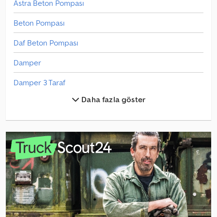
Astra Beton Pompası
Beton Pompası
Daf Beton Pompası
Damper
Damper 3 Taraf
Daha fazla göster
Damperli Kamyon
Dapa Kipper
Diğer Beton Pompası
Diğer Parçalar Ve Aksesuarlar
Diğer Schubmaststapler
Diğer Süpürge/Sokak Hizmeti