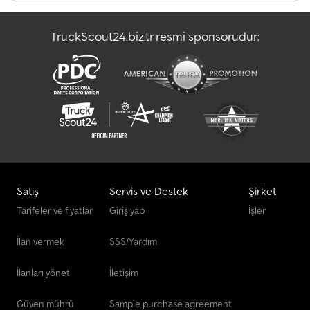
Taş Kırıcı
TruckScout24.biz.tr resmi sponsorudur:
Volvo Beton Pompası
Şasi
Satış
Servis ve Destek
Şirket
Tarifeler ve fiyatlar
Giriş yap
İşler
İlan vermek
SSS/Yardım
İlanları yönet
İletişim
Güven mührü
Sample purchase agreement