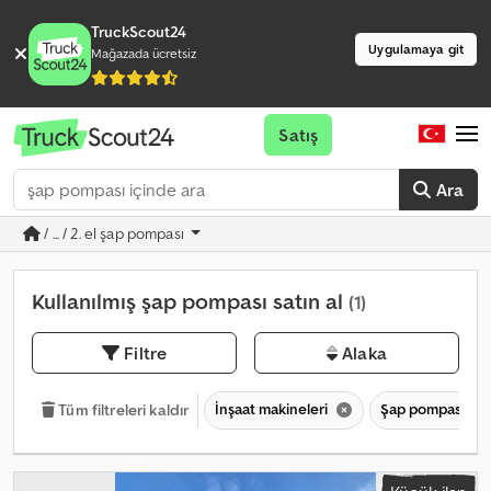
TruckScout24
Uygulamaya git
Mağazada ücretsiz
Satış
Ara
/ ... / 2. el şap pompası
Kullanılmış şap pompası satın al
(1)
Filtre
Alaka
İnşaat makineleri
Şap pompası
Tüm filtreleri kaldır