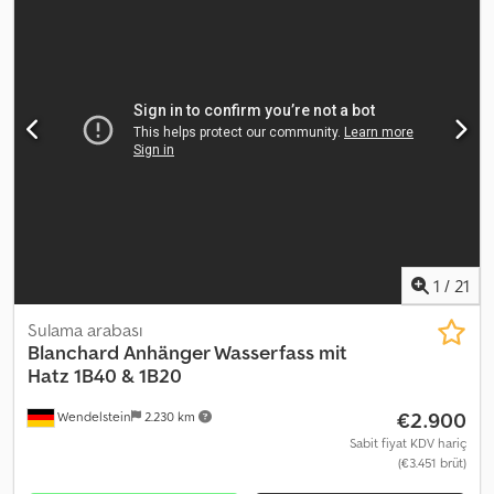
ağırlık: 3.700 kg + Kaldırma haznesi 2.600 lt, maks. boşaltma
yüksekliği 2.600 mm + Tırmık + Çalışma genişliği: 2.200 mm +
Maksimum çalışma derinliği: 300 mm + Alan verimi: 32.000 m²/saat
Tüm yeni yüklenen araçları e-posta ile alın – BÜLTENİMİZE abone
olun! Hatalar ve yazım yanlışlıkları mümkündür, ara satış hakkı
saklıdır!
1
/
21
Sulama arabası
Blanchard
Anhänger Wasserfass mit
Hatz 1B40 & 1B20
€2.900
Wendelstein
2.230 km
Sabit fiyat KDV hariç
(€3.451 brüt)