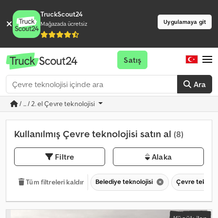
TruckScout24
Uygulamaya git
Mağazada ücretsiz
Satış
Ara
/ ... / 2. el Çevre teknolojisi
Kullanılmış Çevre teknolojisi satın al
(8)
Filtre
Alaka
Belediye teknolojisi
Çevre teknolo
Tüm filtreleri kaldır