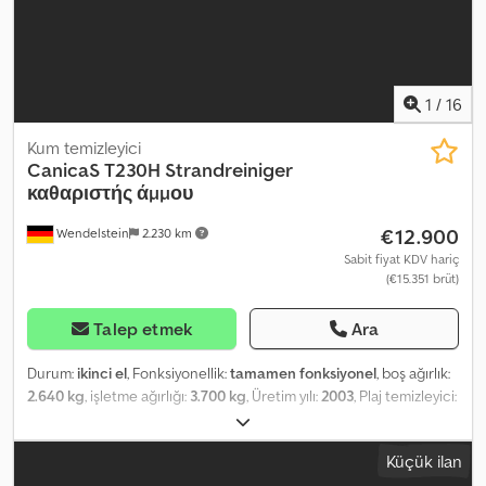
1
/
16
Kum temizleyici
CanicaS
T230H Strandreiniger
καθαριστής άμμου
€12.900
Wendelstein
2.230 km
Sabit fiyat KDV hariç
(€15.351 brüt)
Talep etmek
Ara
Durum:
ikinci el
, Fonksiyonellik:
tamamen fonksiyonel
, boş ağırlık:
2.640 kg
, işletme ağırlığı:
3.700 kg
, Üretim yılı:
2003
, Plaj temizleyici:
Dsdpfjy E N H Rsx Amvskr + Canicas + T230H + 2003 model + Tam
galvanizli + PTO ile tahrik (540 veya 1.000 dev/dak) + 5990mm x
Küçük ilan
2550mm x 2600mm (uxgxy) + Boş ağırlık: 2.640 kg; izin verilen azami