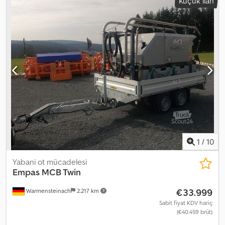
Küçük ilan
1
/
10
Yabani ot mücadelesi
Empas
MCB Twin
€33.999
Warmensteinach
2.217 km
Sabit fiyat KDV hariç
(€40.459 brüt)