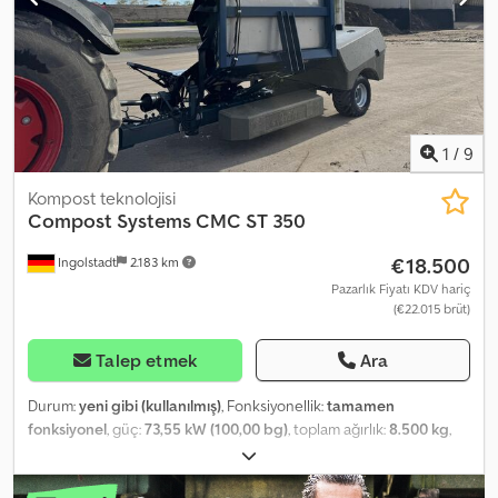
Subject to prior sale!
1
/
9
Kompost teknolojisi
Compost Systems
CMC ST 350
€18.500
Ingolstadt
2.183 km
Pazarlık Fiyatı KDV hariç
(€22.015 brüt)
Talep etmek
Ara
Durum:
yeni gibi (kullanılmış)
, Fonksiyonellik:
tamamen
fonksiyonel
, güç:
73,55 kW (100,00 bg)
, toplam ağırlık:
8.500 kg
,
For sale is a Compost Systems CMC ST 350 windrow turner
(Austria) in very good condition. The machine has seen minimal