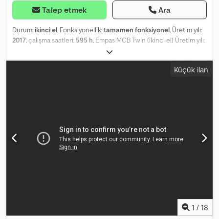
Talep etmek
Ara
Durum:
ikinci el
, Fonksiyonellik:
tamamen fonksiyonel
, Üretim yılı:
2017
, çalışma saatleri:
595 h
, Empas MCB Twin (ikinci el) Üretim yılı:
08/2017 Çalışma saati: yaklaşık 556 saat Kapasite: Dakikada 2 x 12
litre (veya 1 x 24 litre) (pompalar 2024'te yeni değişti) Su tankı: 1000
Küçük ilan
litre paslanmaz çelik Temizlik için maksimum çalışma basıncı: 120
bar Yabani ot temizliği için çalışma basıncı: yaklaşık 1–2 bar Pompa
tahriki: dizel motor 2 x 35 metre paslanmaz çelik hortum makarası
2 x döner kol Ayrı yakıt tankı (motorin ve kalorifer yakıtı) Brülör
kazanı yakıtı: motorin / kalorifer yakıtı Isı değiştirici Kontrol ve
güvenlik için PLC modülü Otomatik dozaj pompası MC210
Ultrasonik kireç önleyici sistem MCB Twin ses yalıtım paketi C-
Storz bağlantısı 2 x sulama başlığı Dkedpfx Amsytbm Revor 2 x kir
freze başlığı 1 x Fan tipi 16 delikli (2 mm) sulama başlığı 1 x Ergotool
800 mm (yeni)
1
/
18