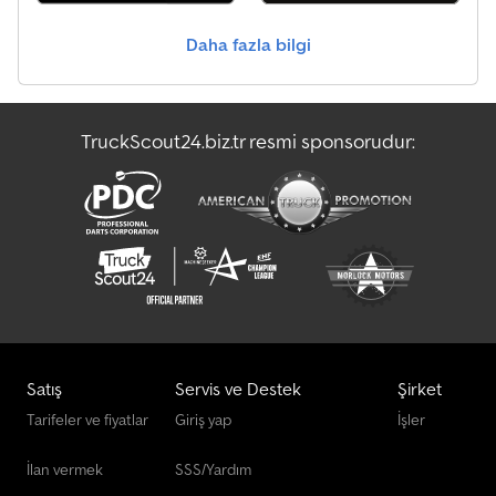
Manevra Aracı
Daha fazla bilgi
Meyve Ve Bağcılık Makinesi
Presse
TruckScout24.biz.tr resmi sponsorudur:
Çalışma Aşamaları Diğer
Ön Yükleyici
Satış
Servis ve Destek
Şirket
Tarifeler ve fiyatlar
Giriş yap
İşler
İlan vermek
SSS/Yardım