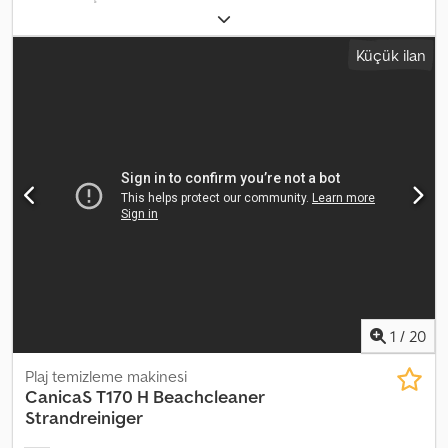
Pompa tahriki benzinli, elektrikli marşlı 1 x paslanmaz çelik hortum
makarası, 35 metre hortum Dakikada 12 litre Temizlik için
Küçük ilan
maksimum çalışma basıncı 150 bar Ot temizleme için çalışma
basıncı yaklaşık 1-2 bar 1 x sulama başlığı 1 x çamur freze başlığı 1 x
Fan sulama kafası, 16 delik, her biri 2 mm Dozaj pompası MC210 +
Ultrasonik Kireç Önleyici Sistem Ses yalıtım paketi C-Storz
bağlantısı Serbest akışlı su alımı (hidranttan) Ek donanım
seçenekleri: - Ergotool 400 mm - Ergotool 500 mm - Teleskopik
mızrak 2,3 - 5,6 metre, ST-601 (meşe işlemci güvesi için) - 1 ayaklı/2
ayaklı/3 ayaklı/4 ayaklı mızrak (dev ayı pençesi için) Dodpfxsytbmke
Amvekr Opsiyonel olarak tandem römork ile
1
/
20
Plaj temizleme makinesi
CanicaS
T170 H Beachcleaner
Strandreiniger