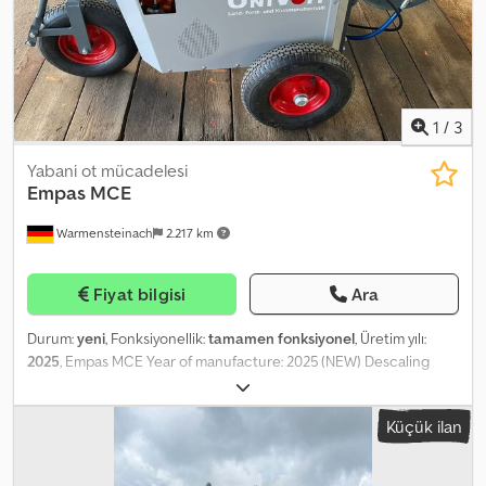
1
/
3
Yabani ot mücadelesi
Empas
MCE
Warmensteinach
2.217 km
Fiyat bilgisi
Ara
Durum:
yeni
, Fonksiyonellik:
tamamen fonksiyonel
, Üretim yılı:
2025
, Empas MCE Year of manufacture: 2025 (NEW) Descaling
system: MCE RAL color: Deep Orange Central injector
Dksdpfsytbmwox Amvsr Capacity: 9 liters per minute Diesel tank:
Küçük ilan
23 liters Water temperature: 102°C Pressure cleaning: max. 110 bar
Pressure for weed control: max. 1.5 - 2 bar 20-meter hose on
spring reel 10-meter power cable Working gun with lance -