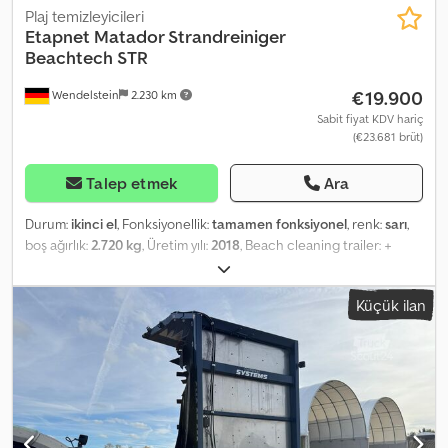
Plaj temizleyicileri
Etapnet
Matador Strandreiniger
Beachtech STR
€19.900
Wendelstein
2.230 km
Sabit fiyat KDV hariç
(€23.681 brüt)
Talep etmek
Ara
Durum:
ikinci el
, Fonksiyonellik:
tamamen fonksiyonel
, renk:
sarı
,
boş ağırlık:
2.720 kg
, Üretim yılı:
2018
, Beach cleaning trailer: +
ETAPNET + Model: Matador + Year of manufacture: 2018 +
Working width: 230 cm + Working depth: 0-25 cm + Area
Küçük ilan
performance: 27,600 m²/hour + Required tractor power: 95 HP +
175 HP; PTO: 540 rpm + 2.5 m³ collection container + Discharge
height: 250 cm + 3x rotating vibrators underneath the mesh +
Dimensions: 540 cm x 232 cm x 216 cm (LxWxH) + Unladen weight:
2,720 kg + Municipal machine from first owner Dsdpowu Tnwefx
Amvokr Receive all newly listed vehicles by email – sign up for our
NEWSLETTER! Errors and typographical mistakes excepted.