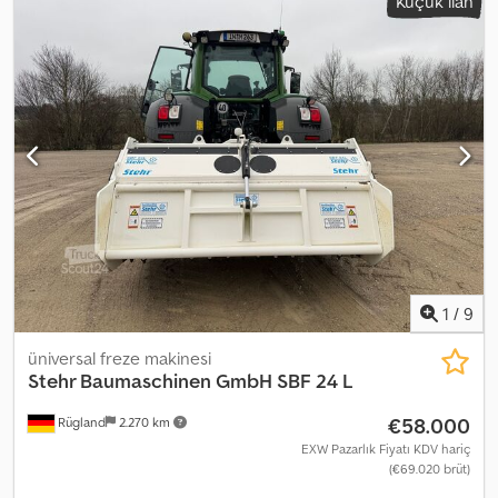
Küçük ilan
1
/
9
üniversal freze makinesi
Stehr Baumaschinen GmbH
SBF 24 L
€58.000
Rügland
2.270 km
EXW Pazarlık Fiyatı KDV hariç
(€69.020 brüt)