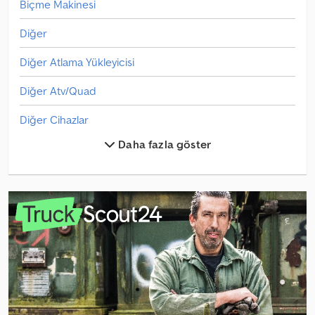
Biçme Makinesi
arrangement. Crsdpfx Anjyzd Rvj Hsf
Diğer
Diğer Atlama Yükleyicisi
Diğer Atv/Quad
Diğer Cihazlar
Daha fazla göster
Diğer Diğer
Diğer Diğer Özel Yapılar
Diğer Eleme Tesisi
Diğer Parçalar Ve Aksesuarlar
Diğer Presse
Diğer Sabanlar