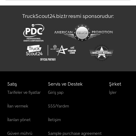
Presse
TruckScout24.biz.tr resmi sponsorudur:
Çalışma Aşamaları Diğer
Ön Yükleyici
Satış
Servis ve Destek
Şirket
Tarifeler ve fiyatlar
Giriş yap
İşler
İlan vermek
SSS/Yardım
İlanları yönet
İletişim
Güven mührü
Sample purchase agreement