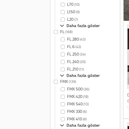
i
L70
(10)
7
L150
(9)
m
L20
S
(7)
Ö
Daha fazla göster
m
FL
(168)
t
FL 280
(43)
s
FL 6
(42)
E
FL 250
(34)
FL 240
(30)
FL 210
(11)
Daha fazla göster
FMX
(139)
FMX 500
(36)
FMX 420
(18)
FMX 540
(13)
FMX 330
(6)
FMX 410
T
(6)
2
Daha fazla göster