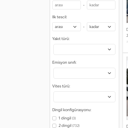
L
-
I
G
Ilk tescil:
S
-
K
Yakıt türü:
a
Emisyon sınıfı:
Vites türü:
Dingil konfigürasyonu:
1 dingil
(3)
2 dingil
(732)