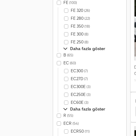
o
FE
(100)
FE 320
(26)
FE 280
(22)
K
FE 350
(18)
O
FE 300
(8)
S
FE 250
(8)
3
Daha fazla göster
Y
B
(65)
b
EC
(60)
G
EC300
(7)
d
EC27D
m
(7)
s
h
EC300E
(3)
T
EC250E
(3)
EC60E
(3)
Daha fazla göster
Palfinger Sideloader
Palfinger Schubmaststapler
R
(55)
ECR
(54)
s
ECR50
(11)