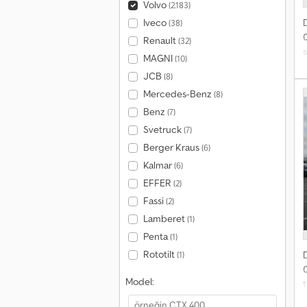
Volvo
(2.183)
Iveco
(38)
Renault
(32)
s
MAGNI
(10)
h
JCB
(8)
G
Mercedes-Benz
3
(8)
Benz
(7)
Svetruck
(7)
Berger Kraus
(6)
a
Kalmar
(6)
e
y
EFFER
(2)
y
Fassi
(2)
S
Lamberet
(1)
S
Penta
(1)
k
p
Rototilt
(1)
f
Model:
T