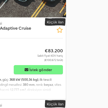
kliği ayarlanabilir, katlanabilir üst ranzası
ıcı – 1,8 kW hava-hava. Ranıza alt kısmına
llikler Continental VDO 4.1 Akıllı Takograf
 Fren Sistemi (AEBS) ile ön çarpışma uyarısı.
bit veya hareketli çekici bağlantı. Dingil
Küçük ilan
si
nda/arkasında 65 litrelik AdBlue tankı. Sağ
Adaptive Cruise
ji İkincil bilgi ekranı, renkli. Filo yönetim
e kısa far arasında otomatik geçiş. Credpfxszr
m Arka sol iç – 11 mm Arka sol dış – 10 mm
€83.200
Sabit fiyat KDV hariç
(€100.672 brüt)
İstek gönder
m
, güç:
368 kW (500,34 bg)
, ilk tescil:
, dingil mesafesi:
380 mm
, renk:
beyaz
, vites
ir hacmi:
12.777 cm³
, direksiyon simidi
 Daha düşük çalışma ayarlarıyla I-See
ter XL Kabin, ekstra yüksek uyku kabini. 2 x
Küçük ilan
 Nm SCR ve EGR. EURO 6. I-Shift,
si