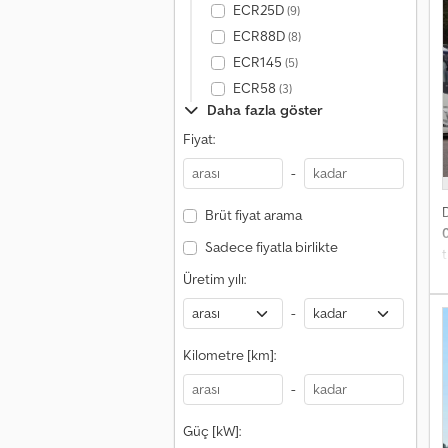
m
ECR25D
(9)
H
ECR88D
(8)
A
ECR145
(5)
g
s
ECR58
(3)
Daha fazla göster
Fiyat:
T
L
-
Brüt fiyat arama
Sadece fiyatla birlikte
Üretim yılı:
-
A
Kilometre [km]:
D
K
-
Ö
Güç [kW]: