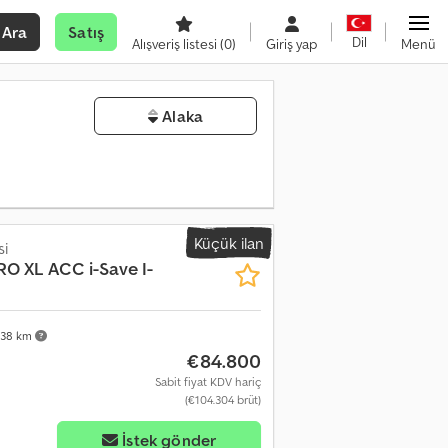
Ara
Satış
Dil
Alışveriş listesi
(0)
Giriş yap
Menü
Alaka
Küçük ilan
si
O XL ACC i-Save I-
838 km
€84.800
Sabit fiyat KDV hariç
(€104.304 brüt)
İstek gönder