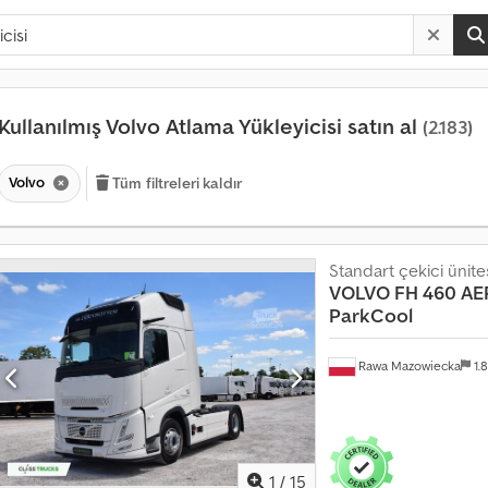
Kullanılmış Volvo Atlama Yükleyicisi satın al
(2.183)
Volvo
Tüm filtreleri kaldır
Standart çekici ünite
VOLVO
FH 460 AER
ParkCool
Rawa Mazowiecka
1.
1
/
15