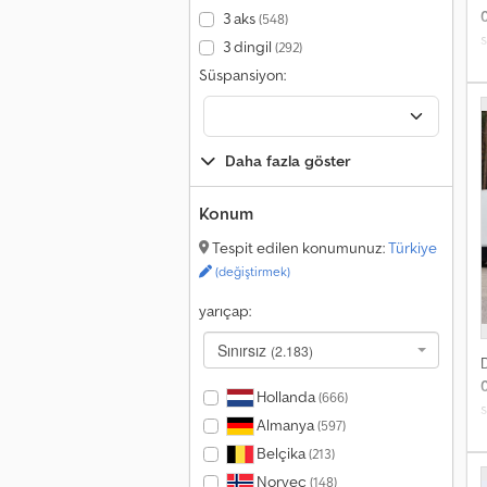
3 aks
(548)
s
3 dingil
(292)
h
Süspansiyon:
G
5
N
Daha fazla göster
b
Konum
ö
b
Tespit edilen konumunuz:
Türkiye
(değiştirmek)
k
yarıçap:
y
l
Sınırsız
(2.183)
l
Hollanda
(666)
Y
s
Almanya
(597)
ı
h
m
Belçika
G
(213)
3
Norveç
(148)