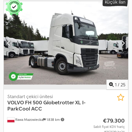
Küçük ilan
kabin
, vites türü:
otomatik
, emisyon sınıfı:
Euro 6
, süspansiyon:
çelik-hava
, yatak sayısı:
2
, ön lastik ölçüsü:
385/55 R22.5
, arka lastik
boyutu:
315/70 R22.5
, koltuk sayısı:
2
, Donanım:
ABS, araç içi
bilgisayar, basınçlı hava freni, diferansiyel kilidi, ek farlar, hız
sabitleyici, kamyon kaydı, klima, merkezi kilitleme, navigasyon
sistemi, park ısıtıcısı, sisal lambaları, spoiler
, | Volvo FH 500 | XL
Kabin, Retarder, Sabit Klima | Şerit Takip Sistemi, Hız Sabitleyici,
Tavan Panoraması | EURO6, I-Shift, VEB | Buzdolabı | Eller Serbest
Konuşma Sistemi, Çok Fonksiyonlu Direksiyon Simidi | Sabit Isıtma,
Koltuk Isıtması | Elektrikli Camlar, Isıtmalı Elektrikli Aynalar | Radyo |
Hata, Yazım Hatası ve Ön Satış Hakkı Saklıdır Chjdpfx Acszrtxuobja
1
/
25
Standart çekici ünitesi
VOLVO
FH 500 Globetrotter XL I-
ParkCool ACC
€79.300
Rawa Mazowiecka
1.838 km
Sabit fiyat KDV hariç
(€97.539 brüt)