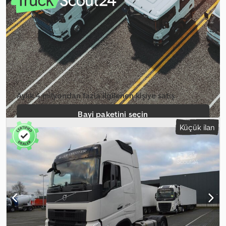
pozisyonu:
sol
, Donanım:
hidrolik direksiyon, tam servis geçmişi
,
Özellikler Kabin Tipi: Aero Globetrotter XL Volvo FH 460 Eco-
Torque Yazılımı – Geliştirilmiş yakıt tasarruf modu. I-Save için yakıt
tasarruflu hız sabitleyici. Volvo Motor Freni - Yavaşlatma D13K-
375kW/D16-500kW Otomatikleştirilmiş 12 vitesli I-Shift şanzıman –
izin verilen toplam ağırlık 60 ton Yeni D13K460TC Turbo-
Compound dizel motor, 460 HP, 2600 Nm, SCR ve AGR Aküler: 2 x
210 Ah - AGM emici cam elyaf malzeme Euro VI Geri görüş
kamerası – GSR uyumlu, şasi ucuna monte edilmiş. Sürücü Konforu
Aylık 4 milyondan fazla ilgilenen kişiye satış
Koltuk Sayısı: standart Yataklar: Standart 150V DC kompresörlü I-
ParkCool Advanced kabin park soğutucusu Bağımsız ısıtma
Bayi paketini seçin
(Webasto): 1,8 kW hava-hava Yatak altında 33 litrelik
Küçük ilan
soğutucu/dondurucu, bölmelerle ayrılmış Aktif karbon filtreli,
Tekil ilan oluştur
güneş, sis ve hava kalitesi sensörlü elektrikle kontrol edilen klima
Sürücü destek uyarı sistemi Yan çarpışma önleme sistemi, yolcu
ve sürücü tarafı İç güneşlik – sürücü ve yolcu tarafı Teknik
Özellikler Dingil Mesafesi: 3800 mm Çekme kancası yüksekliği: 150
mm destek yüksekliği Ön aks yükü: 7,5 ton Yavaşlatıcı: YOK ACC –
Adaptif hız sabitleyici: VAR Düşük işletim ayarlarıyla I-See Tahmine
Dayalı Hız Sabitleyici – harita tabanlı topografya bilgileri ADR: Yok
Tahrik aksı dişli oranı: 2,31:1 Continental VDO 4.1 Akıllı Takograf