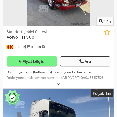
1
/
4
Standart çekici ünitesi
Volvo
FH 500
Гевгелија
1.112 km
Fiyat bilgisi
Ara
Durum:
yeni gibi (kullanılmış)
, Fonksiyonellik:
tamamen
fonksiyonel
, makine/araç numarası:
AB-YV2RT40A0JB857526
,
kilometre:
900.000 km
, güç:
367,75 kW (500,00 bg)
, yakıt türü:
dizel
, lastik durumu:
95 yüzde
, dingil konfigürasyonu:
4x2
, yakıt:
Küçük ilan
dizel
, enerji verimliliği:
A+
, yakıt tüketimi (şehir dışı):
33 l/100 km
,
karma yakıt tüketimi:
30 l/100 km
, frenler:
retarder
, renk:
kırmızı
,
şoför kabini:
yataklı kabin
, vites türü:
otomatik
, emisyon sınıfı:
Euro
6
, süspansiyon:
hava
, yatak sayısı:
2
, Üretim yılı:
2018
, Donanım:
ABS,
AdBlue, Bluetooth, Takograf, USB portu, araç içi bilgisayar,