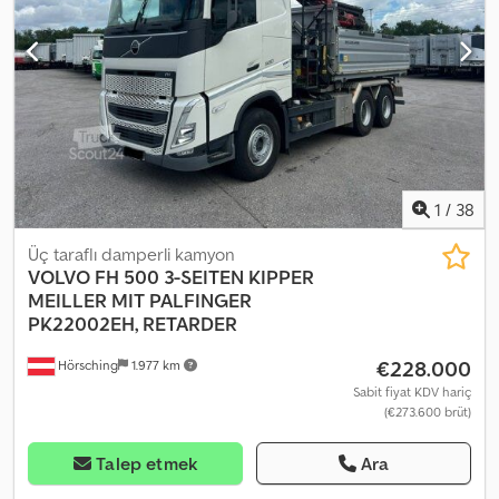
mesafesi: 3900/1370 | Ahşap vinç | Hata, yazım hatası ve önceden
satış yapma hakkı saklıdır. Csdpfxezp U R Hs Acbjha
1
/
38
Üç taraflı damperli kamyon
VOLVO
FH 500 3-SEITEN KIPPER
MEILLER MIT PALFINGER
PK22002EH, RETARDER
€228.000
Hörsching
1.977 km
Sabit fiyat KDV hariç
(€273.600 brüt)
Talep etmek
Ara