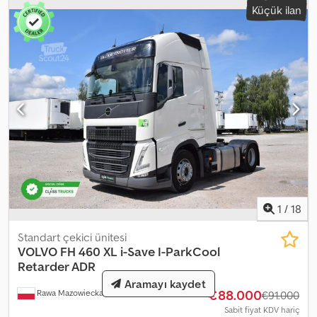
Küçük ilan
1
/
18
Standart çekici ünitesi
VOLVO
FH 460 XL i-Save I-ParkCool
Retarder ADR
Aramayı kaydet
€88.000
Rawa Mazowiecka
1.838 km
€91.000
Sabit fiyat KDV hariç