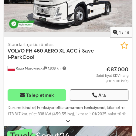
1
/
18
Standart çekici ünitesi
VOLVO
FH 460 AERO XL ACC i-Save
I-ParkCool
€87.000
Rawa Mazowiecka
1.838 km
Sabit fiyat KDV hariç
(€107.010 brüt)
Talep etmek
Ara
Durum:
ikinci el
, Fonksiyonellik:
tamamen fonksiyonel
, kilometre:
173.317 km
, güç:
338 kW (459,55 bg)
, ilk tescil:
01/2025
, yakıt türü:
dizel
, dingil konfigürasyonu:
4x2
, dingil mesafesi:
380 mm
, renk:
beyaz
, vites türü:
otomatik
, emisyon sınıfı:
Euro 6
, Üretim yılı:
2025
,
silindir sayısı:
6
, silindir hacmi:
12.777 cm³
, direksiyon simidi