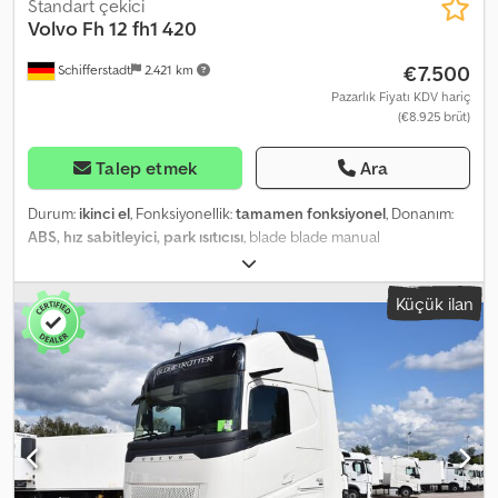
SELECT – KARSKI ŞUBESİ Yukarıdaki araç bilgileri iyi niyetle
Standart çekici
verilmiştir. Ancak, teknik özellikler veya teknik durum
Volvo Fh 12
fh1 420
açıklamalarında hata yapma hakkımız saklıdır. Araçla ilgili teknik
€7.500
Schifferstadt
2.421 km
bilgiler, fiyat ve mevcudiyet doğrudan çalışanımız ile iletişime
geçerek teyit edilmelidir: Tel. 605 900 637 – Tobiasz Puścian Karski
Pazarlık Fiyatı KDV hariç
(€8.925 brüt)
şubesi Tel. 661 310 029 – Grzegorz Chorążyczewski Tarnowo
Podgórne şubesi Tel. 723 987 432 – Zbigniew Lachowicz Kutno
şubesi
Talep etmek
Ara
Durum:
ikinci el
, Fonksiyonellik:
tamamen fonksiyonel
, Donanım:
ABS, hız sabitleyici, park ısıtıcısı
, blade blade manual
Chjdpfowgxcwsx Acbja
Küçük ilan