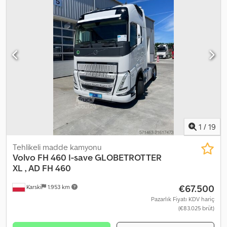
1
/
19
Tehlikeli madde kamyonu
Volvo FH 460 I-save GLOBETROTTER
XL , AD
FH 460
€67.500
Karski
1.953 km
Pazarlık Fiyatı KDV hariç
(€83.025 brüt)