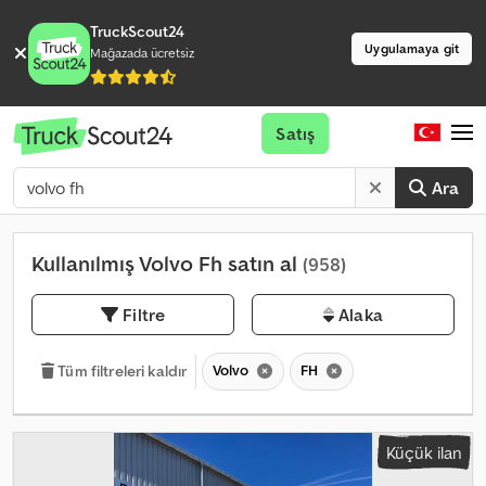
TruckScout24
Uygulamaya git
Mağazada ücretsiz
Satış
Ara
Kullanılmış Volvo Fh satın al
(958)
Filtre
Alaka
Volvo
FH
Tüm filtreleri kaldır
Küçük ilan