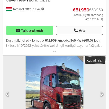
€51.950
Torokbalint
1.613 km
€53.950
Pazarlık Fiyatı KDV hariç
(€65.976 brüt)
Talep etmek
Ara
Durum:
ikinci el
, kilometre:
612.909 km
, güç:
345 kW (469,07 bg)
,
ilk tescil:
10/2022
, yakıt türü:
dizel
, dingil konfigürasyonu:
4x2
, yakıt:
dizel
, renk:
beyaz
, şoför kabini:
yataklı kabin
, vites türü:
otomatik
,
emisyon sınıfı:
Euro 6
, Üretim yılı:
2022
, Donanım:
ABS, AdBlue, EBS
Küçük ilan
(Elektronik Fren Sistemi), buzdolabı, elektrikli cam sistemi, hava
yastığı, hız sabitleyici, ikinci yakıt deposu, klima, merkezi
kilitleme, sisal lambaları, spoiler
, = Diğer seçenekler ve
donanımlar = - Tavan spoyleri - Klima - Radyo/CD çalar - Sürgülü
tavan - Uyku kabini - Yan etekler - Güneş siperliği = Notlar = Volvo
FH460 Standard 2022 10-2022 Beyaz YV2RTY0A4PB401478 612.909
km I-Park, I-Save, Yeni Tako G2V2 = Ek Bilgiler = Ön aks:
Yönlendirilebilir Motor hacmi: 12.777 cc Boş ağırlık: 8.036 kg
Chsdjzgt H Ujpfx Acbja Yük kapasitesi: 9.964 kg Azami toplam
ağırlık: 18.000 kg APK (Teknik Muayene): 10.2026'ya kadar geçerli