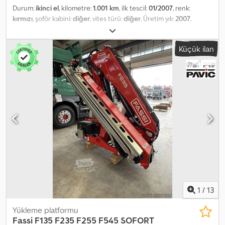
Durum:
ikinci el
, kilometre:
1.001 km
, ilk tescil:
01/2007
, renk:
kırmızı
, şoför kabini:
diğer
, vites türü:
diğer
, Üretim yılı:
2007
,
Donanım:
merkezi kilitleme
, Araç konumu: Bovenden, acil
durdurma, katlanabilir, 4 noktalı hidrolik destek, radyo uzaktan
Küçük ilan
kumanda, dört hidrolik uzatma Üst yapı: Yük diyagramı: 2,55m-
11500kg, 4,5m-7285kg, 6,2m-5095kg, 8,10m-3795kg, 10,10m-2990kg,
12,20m-2460kg. 4'lü destek ve uzaktan kumanda (Remote-Control)
Dedezmgl Dspfx Ac Iock Tüm bilgiler garanti verilmeden
sunulmaktadır, çünkü araç yolda! AKSESUAR BİLGİLERİ
GARANTİSİZ, değişiklik, ara satış ve yazım hatası hakkı saklıdır!
1
/
13
Yükleme platformu
Fassi
F135 F235 F255 F545 SOFORT