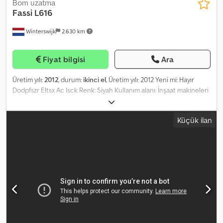
Bom uzatma
Fassi
L616
Winterswijk
2.630 km
Fiyat bilgisi
Ara
Üretim yılı:
2012
, durum:
ikinci el
, Üretim yılı: 2012 Yeni mi: Hayır
Dodpfszr Eltsx Ac Isck Renk: Siyah Kullanım alanı: İnşaat makineleri
Genel durumu: İyi Teknik durumu: İyi Görsel durumu: İyi Fiyat: Talep
üzerine Daha fazla bilgi için Klaas Gerrits, Peter Gerrits veya Sayın
Küçük ilan
Gerrits ile iletişime geçin.