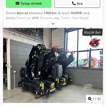
Talep etmek
Ara
Durum:
ikinci el
, kilometre:
1.000 km
, ilk tescil:
10/2018
, renk:
kırmızı
, Üretim yılı:
2018
, Donanım:
vinç
, Üretici: Fassi Model:
F245A.2.25 E-Dynamic Radyo Kumandalı Yıl: 2018 Durum: İyi Seri
Numarası: 2404-0300 Referans no: 8022 Tonmetre: 24 Uzaktan
Küçük ilan
kumanda: ? Hidrolik bom uzantısı: 5 (14,35 m 1225 kg) Dsdpfxjxtv Ihs
Ac Isck
1
/
10