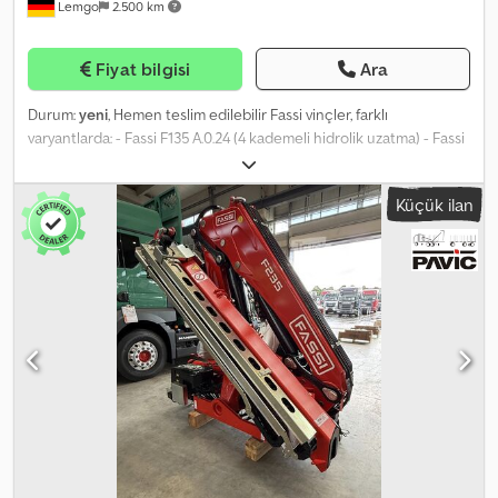
Lemgo
2.500 km
Fiyat bilgisi
Ara
Durum:
yeni
, Hemen teslim edilebilir Fassi vinçler, farklı
varyantlarda: - Fassi F135 A.0.24 (4 kademeli hidrolik uzatma) - Fassi
F235 A.2.24 (4 kademeli hidrolik uzatma) - Fassi F235 A.2.26 (6
kademeli hidrolik uzatma) - Fassi F255 A.2.24 (4 kademeli hidrolik
Küçük ilan
uzatma) - Fassi F255 A.2.26 (6 kademeli hidrolik uzatma) - Fassi
F545 RA2.28 (8 kademeli hidrolik uzatma), ek destek kirişi dahil Her
biri çok iyi donanıma sahip: - 2 ek fonksiyon için kontrol sistemi,
örneğin pens veya maşa için »2 hortum kılavuzu (5. ve 6. kontrol
devresi), F545 hariç - Uzaktan kumanda ile çalıştırılabilen hidrolik
destek ayakları/destekler - LED çalışma projektörü - Çapraz kol,
şarj cihazı ve taşıma kayışları ile Scanreco kablosuz uzaktan
kumanda - Elektronik aşırı yük koruma sistemi - Acil durum
kapatma ve optik alarm ( %90 ve %100), dijital döner hareket
sınırını ayarlama dahil - FASSI denge kontrolü FSC, LMB II dahil -
F235 modelinden itibaren çift dizli kaldıraç sistemi, 15°'ye kadar
aşırı uzatılabilen menteşeli kol ile - 5. ve 6. kademe için manuel
uzatmalar ek ücrete tabi olarak mümkündür (her vinç için ayrı