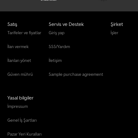
Nissan Mobil Vinç
Palfinger Mobil Vinç
Satış
Servis ve Destek
Şirket
Renault Mobil Vinç
Tarifeler ve fiyatlar
Giriş yap
İşler
Vinçli Kancalı Kamyon
İlan vermek
SSS/Yardım
Volvo Mobil Vinç
İlanları yönet
İletişim
Güven mührü
Sample purchase agreement
Yasal bilgiler
İmpressum
Genel İş Şartları
Pazar Yeri Kuralları