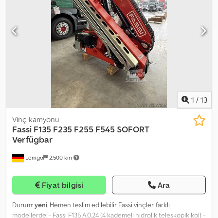
uzatılabilen çift mafsallı kol sistemi - 5. ve 6. kademe için manuel
uzatmalar, ek ücret karşılığında temin edilebilir (her vinç için ayrı
olarak sipariş verilebilir) - Fassi F545 modelinde = Halat vinci için
hazırlık dahildir (V30 halat vinci her zaman tam olarak sonradan
takılabilir) Bireysel finansman, finansman ortaklarımızdan biri
aracılığıyla mümkündür. Bu, bağlayıcı olmayan bir tekliftir. Önceden
satış, hatalar ve değişiklikler saklıdır. Dodszln T Hepfx Ac Iock =
Daha fazla bilgi = Fiyat: Talep üzerine.
1
/
13
Vinç kamyonu
Fassi
F135 F235 F255 F545 SOFORT
Verfügbar
Lemgo
2.500 km
Fiyat bilgisi
Ara
Durum:
yeni
, Hemen teslim edilebilir Fassi vinçler, farklı
modellerde: - Fassi F135 A.0.24 (4 kademeli hidrolik teleskopik kol) -