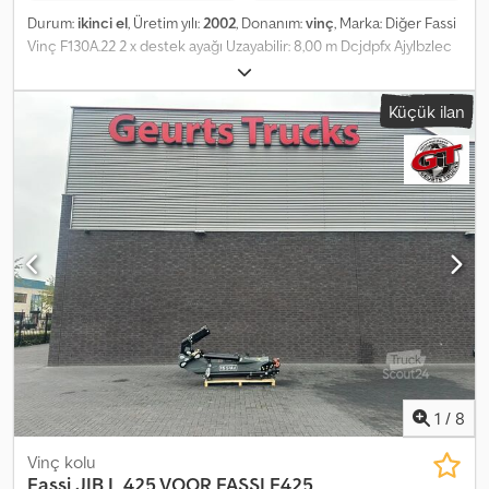
Durum:
ikinci el
, Üretim yılı:
2002
, Donanım:
vinç
, Marka: Diğer Fassi
Vinç F130A.22 2 x destek ayağı Uzayabilir: 8,00 m Dcjdpfx Ajylbzlec
Ijk = Ek Bilgiler = Yük kapasitesi: 5.580 kg
Küçük ilan
1
/
8
Vinç kolu
Fassi
JIB L 425 VOOR FASSI F425