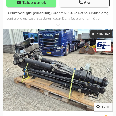
Talep etmek
Ara
Durum:
yeni gibi (kullanılmış)
, Üretim yılı:
2022
, Satışa sunulan araç,
yeni gibi olup kusursuz durumdadır. Daha fazla bilgi için lütfen
iletişime geçin! Pazarlık payı olan net fiyat 529.000€ + KDV'dir.
Dedpfjzpgwxjx Ac Ijck
Küçük ilan
1
/
10