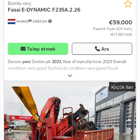
Bomlu vinç
Fassi
E-DYNAMIC F235A.2.26
€59.000
Andelst
2.692 km
Pazarlık Fiyatı KDV hariç
(€71.390 brüt)
Talep etmek
Ara
Durum:
yeni
, Üretim yılı:
2023
, Year of manufacture: 2023 Overall
condition: very good Technical condition: very good Visual
condition: very good Dcsdpfx Aey St Apoc Iek 3 X FASSI F235A.2.26
E-DYNAMIC AUTO CRANE (NEW) Lifting capacity: up to 20.30 tm,
Küçük ilan
5,750 kg at 2.75 m Maximum hydraulic outreach: up to 22.70 m with
jib Crane dimensions: closed: width 2.50 m, length 0.90 m, height
2.40 m Electronic/hydraulic equipment: - Overload protection
device FX500 - Digital control block D850 - Radio remote control
RCH/RCS - Dynamic version with XP lever system - ProLink system
and double linkage - Slewing drive 400° with rack and pinion
Prepared for winch 5–6 hydraulic functions available