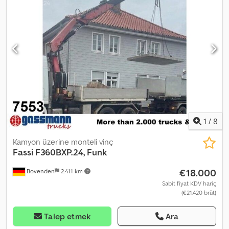
1
/
8
Kamyon üzerine monteli vinç
Fassi
F360BXP.24, Funk
€18.000
Bovenden
2.411 km
Sabit fiyat KDV hariç
(€21.420 brüt)
Talep etmek
Ara