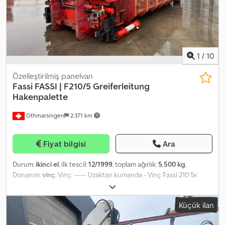
1
/
10
Özelleştirilmiş panelvan
Fassi
FASSI | F210/5 Greiferleitung
Hakenpalette
Othmarsingen
2.371 km
Fiyat bilgisi
Ara
Durum:
ikinci el
, ilk tescil:
12/1999
, toplam ağırlık:
5.500 kg
,
Donanım:
vinç
, Vinç: ----- Uzaktan kumanda - Vinç Fassi 210 5x
hidrolik - Kovalı hortum hattı - Kanca paleti Dodpox Dzrmjfx Ac Isck
Küçük ilan