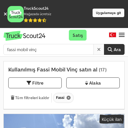
TruckScout24
Uygulamaya git
Mağazada ücretsiz
Satış
Ara
Kullanılmış Fassi Mobil Vinç satın al
(17)
Filtre
Alaka
Fassi
Tüm filtreleri kaldır
Küçük ilan