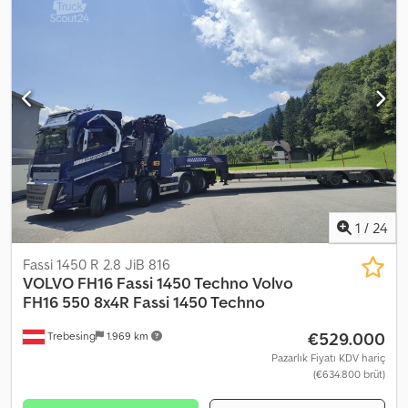
1
/
24
Fassi 1450 R 2.8 JiB 816
VOLVO FH16 Fassi 1450 Techno
Volvo
FH16 550 8x4R Fassi 1450 Techno
€529.000
Trebesing
1.969 km
Pazarlık Fiyatı KDV hariç
(€634.800 brüt)