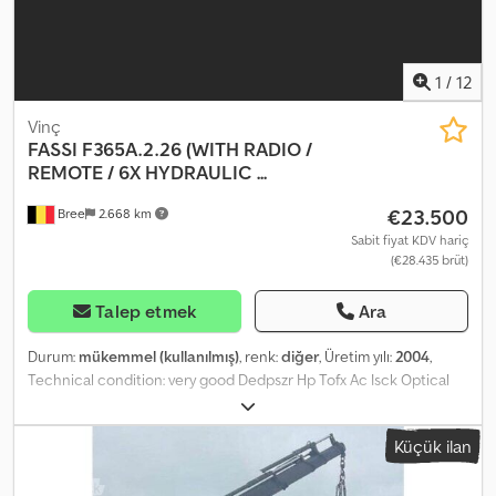
1
/
12
Vinç
FASSI
F365A.2.26 (WITH RADIO /
REMOTE / 6X HYDRAULIC ...
€23.500
Bree
2.668 km
Sabit fiyat KDV hariç
(€28.435 brüt)
Talep etmek
Ara
Durum:
mükemmel (kullanılmış)
, renk:
diğer
, Üretim yılı:
2004
,
Technical condition: very good Dedpszr Hp Tofx Ac Isck Optical
condition: very good
Küçük ilan