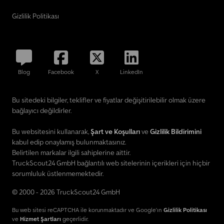
Gizlilik Politikası
Blog
Facebook
X
LinkedIn
Bu sitedeki bilgiler, teklifler ve fiyatlar değişitirilebilir olmak üzere
bağlayıcı değildirler.
Bu websitesini kullanarak,
Şart ve Koşulları
ve
Gizlilik Bildirimini
kabul edip onaylamış bulunmaktasınız.
Belirtilen markalar ilgili sahiplerine aittir.
TruckScout24 GmbH bağlantılı web sitelerinin içerikleri için hiçbir
sorumluluk üstlenmemektedir.
© 2000 - 2026 TruckScout24 GmbH
Bu web sitesi reCAPTCHA ile korunmaktadır ve Google'ın
Gizlilik Politikası
ve
Hizmet Şartları
geçerlidir.