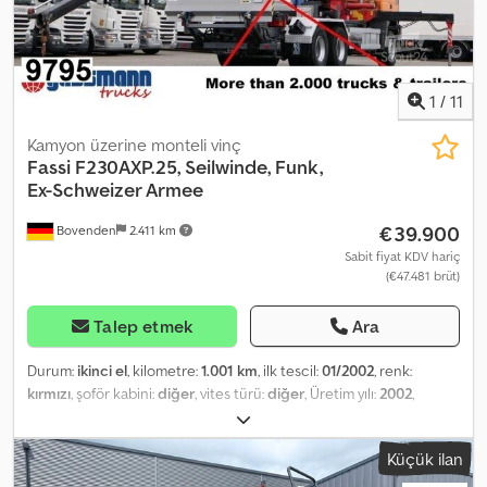
Avantajları: * Yüksek çekme kuvveti * Yüksek halat hızı * Sağlam
endüstriyel tasarım * Hassas kaldırma işlemleri için ideal * ...ile
mükemmel kombinasyon
1
/
11
Kamyon üzerine monteli vinç
Fassi
F230AXP.25, Seilwinde, Funk,
Ex-Schweizer Armee
€39.900
Bovenden
2.411 km
Sabit fiyat KDV hariç
(€47.481 brüt)
Talep etmek
Ara
Durum:
ikinci el
, kilometre:
1.001 km
, ilk tescil:
01/2002
, renk:
kırmızı
, şoför kabini:
diğer
, vites türü:
diğer
, Üretim yılı:
2002
,
Donanım:
kablo vinçi, merkezi kilitleme, vinç
, Vehicle location:
Bovenden, crane mounted behind the cab, emergency stop,
Küçük ilan
foldable, 2-point hydraulic outrigger support, radio remote
control, 5x hydraulic extensions, cable winch Dcedslp Rpfopfx Ac