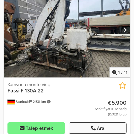
1
/
11
Kamyona monte vinç
Fassi
F 130A.22
€5.900
Saarlouis
2.531 km
Sabit fiyat KDV hariç
(€7.021 brüt)
Talep etmek
Ara