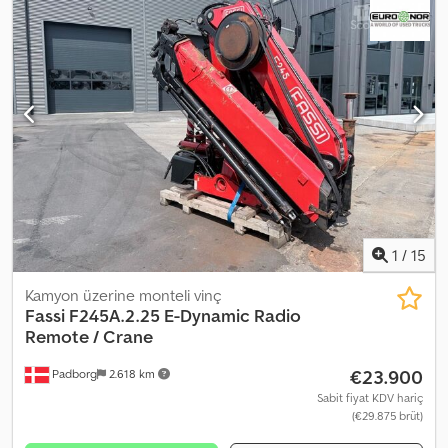
Iok Superstructure: Fassi F230AXP.25 with cable winch & remote
control, ex-Swiss Army! Hardly used! Load chart: 2m - 9,100kg,
4.55m - 4,175kg, 6.35m - 2,830kg, 8.25m - 2,060kg, 10.30m - 1,570kg,
12.35m - 1,210kg, 14.35m - 1,000kg. ACCESSORY DETAILS WITHOUT
GUARANTEE, subject to change, prior sale and errors excepted!
1
/
15
Kamyon üzerine monteli vinç
Fassi
F245A.2.25 E-Dynamic Radio
Remote / Crane
€23.900
Padborg
2.618 km
Sabit fiyat KDV hariç
(€29.875 brüt)