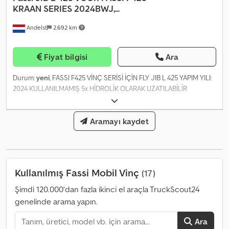
KRAAN SERIES 2024BWJ,...
Andelst
2.692 km
Fiyat bilgisi
Ara
Durum:
yeni
, FASSI F425 VİNÇ SERİSİ İÇİN FLY JIB L 425 YAPIM YILI:
2024 KULLANILMAMIŞ 5x HİDROLİK OLARAK UZATILABİLİR
MALZEME: UZUN ÖMÜR VE YORULMA DİRENCİ İÇİN YÜKSEK
KALİTELİ ÇELİK UYUMLU KONTROL SİSTEMLERİ: Dcsdpsxqd R Eefx
Ac Iek FASSI’NİN ELEKTRONİK KONTROL VE EKİPMANLARI İLE
Aramayı kaydet
ENTEGRE, DAHA FAZLA GÜVENLİK İÇİN YÜK MOMENTİ
SINIRLAMASI SAĞLAR
Kullanılmış Fassi Mobil Vinç
(17)
Şimdi 120.000’dan fazla ikinci el araçla TruckScout24
genelinde arama yapın.
Ara