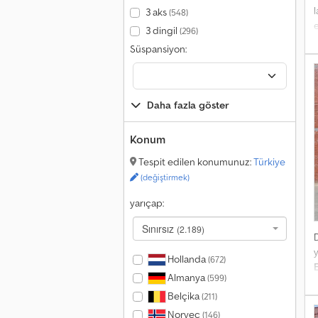
k
l
3 aks
(548)
e
3 dingil
(296)
Süspansiyon:
P
s
b
R
Daha fazla göster
Konum
Tespit edilen konumunuz:
Türkiye
(değiştirmek)
yarıçap:
Sınırsız
(2.189)
y
Hollanda
(672)
Almanya
(599)
i
Belçika
r
(211)
f
Norveç
(146)