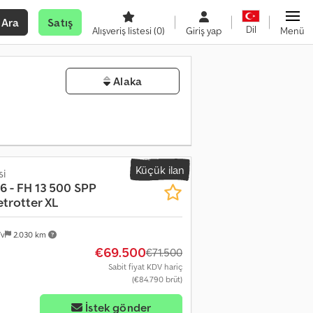
Ara
Satış
Dil
Alışveriş listesi
(0)
Giriş yap
Menü
Alaka
Küçük ilan
si
E6 - FH 13 500 SPP
etrotter XL
Tv
2.030 km
€69.500
€71.500
Sabit fiyat KDV hariç
(€84.790 brüt)
İstek gönder