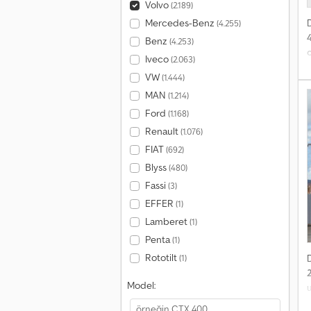
Volvo
(2.189)
Mercedes-Benz
(4.255)
Benz
(4.253)
Iveco
(2.063)
d
VW
(1.444)
MAN
(1.214)
Ford
(1.168)
Renault
(1.076)
FIAT
(692)
Blyss
(480)
Fassi
(3)
EFFER
(1)
Lamberet
(1)
Penta
(1)
Rototilt
(1)
Model: