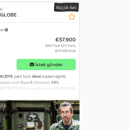
alar ? Hidrolik Direksiyon ? Takograf
Küçük ilan
g TOPLAM AĞIRLIK: 26.000 kg DİNGİL
si
, GLOBE
SPANSİYON: Hava VİNÇ: HIAB XS 200 C - 5
POLONYA, ALMANCA, İTALYANCA, ????
l numara verilir) RADEK - ???? : 9857
 km
€57.900
Sabit fiyat KDV hariç
(€70.059 brüt)
İstek gönder
06/2019
, yakıt türü:
dizel
, toplam ağırlık:
misyon sınıfı:
Euro 6
, Donanım:
ABS,
BETROTTER First registration: 06/2019 540
Cruise control Refrigerator Parking
 tread depth 10 mm Rear tires: 315/70 R22.5,
redotpltxjpfx Aavef VOLVO Gold Service