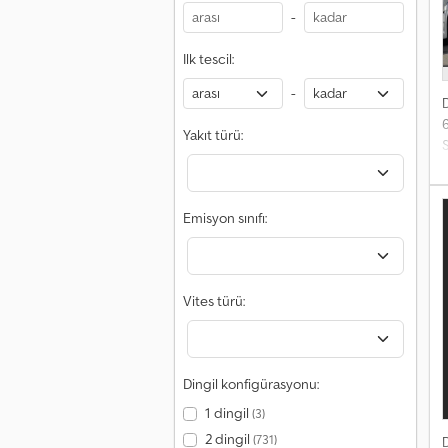
r
-
Ilk tescil:
-
Yakıt türü:
b
Emisyon sınıfı:
D
C
Vites türü:
s
B
k
Dingil konfigürasyonu:
1 dingil
(3)
2 dingil
(731)