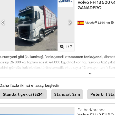
l
Volvo
FH 13 500 6
g
GANADERO
i
a
l
Rábade
3.590 km
ı
n
+
4
1
/
7
9
2
Durum:
yeni gibi (kullanılmış)
, Fonksiyonellik:
tamamen fonksiyonel
, kilome
0
ğırlığı:
26.000 kg
, toplam ağırlık:
44.000 kg
, dingil konfigürasyonu:
6x2
, yakı
1
abini:
gündüz kabini
, vites türü:
otomatik
, vites sayısı:
12
, emisyon sınıfı:
Eur
8
retim yılı:
2018
, VOLVO FH13 500 6X2 EURO 6 Crsdpfx Aaszpapujvef VOITH 
5
8
AKS OTOMATİK ŞANZIMAN KLİMA ÇEKİ CİHAZI ISITICI ALÜMİNYUM YÜK KU
9
Daha fazla ikinci el araç keşfedin
5
5
Standart çekici (SZM)
Standart Szm
Peterbilt St
0
7
Flatbed/branda
Volvo
FH 13 EURO 