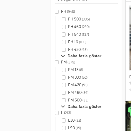
C
FH
(948)
FH 500
(335)
FH 460
(230)
FH 540
(137)
FH 16
(100)
FH 420
(63)
Daha fazla göster
FM
(379)
FM 13
(8)
FM 330
(52)
FM 420
(51)
e
FM 460
(36)
FM 500
(33)
h
Daha fazla göster
L
(213)
L30
(32)
L90
(15)