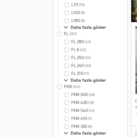
L70
(10)
L150
(9)
L180
(8)
Daha fazla göster
FL
(167)
FL 280
(43)
FL 6
(42)
FL 250
(34)
FL 240
(30)
FL 210
(11)
Daha fazla göster
FMX
(141)
FMX 500
(36)
FMX 420
(18)
FMX 540
(13)
e
FMX 410
(7)
FMX 330
(6)
Daha fazla göster