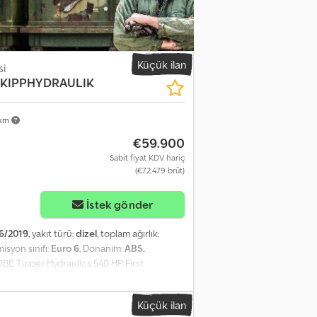
Küçük ilan
si
, KIPPHYDRAULIK
 km
€59.900
Sabit fiyat KDV hariç
(€72.479 brüt)
İstek gönder
6/2019
, yakıt türü:
dizel
, toplam ağırlık:
misyon sınıfı:
Euro 6
, Donanım:
ABS,
BE Tipper Hydraulics 540 HP First
ndi Dqo Aavsf Air Conditioning Cruise
sion Electric Axle Refrigerated Box Front
Küçük ilan
ner VOLVO Service History