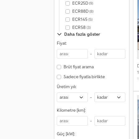
ECR25D
(9)
ECR88D
(8)
ECR145
(5)
ECR58
(3)
Daha fazla göster
Fiyat:
-
Brüt fiyat arama
Sadece fiyatla birlikte
f
Üretim yılı:
-
n
Kilometre [km]:
-
Güç [kW]:
t