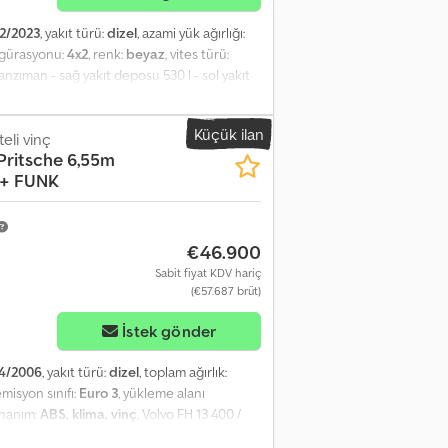
2/2023
, yakıt türü:
dizel
, azami yük ağırlığı:
figürasyonu:
4x2
, renk:
beyaz
, vites türü:
anzıman - sağ yakıt deposu 530 l - sol yakıt
LIMA PAKETİ - buzdolabı - cam tavan - Şubat
Küçük ilan
li vinç
Pritsche 6,55m
 + FUNK
€46.900
Sabit fiyat KDV hariç
(€57.687 brüt)
İstek gönder
4/2006
, yakıt türü:
dizel
, toplam ağırlık:
emisyon sınıfı:
Euro 3
, yükleme alanı
onanım:
ABS, klima, vinç
, Volvo FH 13 400 /
 KILOMETRE: 800.000 km DONANIM: