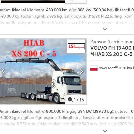
A
Durum:
ikinci el
, kilometre:
430.000 km
, güç:
368 kW (500,34 bg)
, ilk tescil:
0
y
440.000 kg
, toplam ağırlık:
7.975 kg
, lastik boyutu:
315/70 R 22.5
, dingil kon
l
otomatik
, emisyon sınıfı:
Euro 6
, koltuk sayısı:
2
, I-Save versiyonu - otomatik ş
ı
eposu 405 l - AdBlue deposu 90 l - cruise control, eco tork - güneşlik - K
k
2026'ya kadar asistan paketi Crsdpfxeyudu Te Aavjf
1
Kamyon üzerine monte
4
VOLVO
FH 13 400 
0
*HIAB XS 200 C-5
.
0
0
Nowy Sacz
1.656 km
0
'
d
e
n
1
/
15
f
Durum:
ikinci el
, kilometre:
800.000 km
, güç:
294 kW (399,73 bg)
, ilk tescil:
0
a
26.000 kg
, dingil konfigürasyonu:
3 dingil
, renk:
beyaz
, vites türü:
mekanik
, 
z
uzunluğu:
6.550 mm
, yükleme alanı genişliği:
2.540 mm
, Üretim yılı:
2006
, D
l
6x2 Platform 6,55 m + VİNÇ Kazası Yok İyi Durumda! ? ÜRETİM YILI: 2006 ?
a