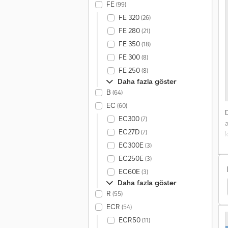
FE
(99)
FE 320
(26)
FE 280
(21)
FE 350
(18)
FE 300
(8)
FE 250
(8)
Daha fazla göster
B
(64)
EC
(60)
EC300
(7)
a
EC27D
(7)
k
Ü
EC300E
(3)
EC250E
(3)
EC60E
(3)
Daha fazla göster
Sommer Abrollcontainer
Sommer İçecek Kurulumu
R
(55)
ECR
(54)
ECR50
(11)