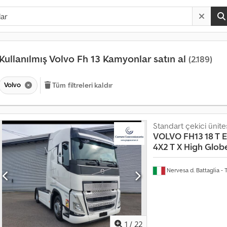
Kullanılmış Volvo Fh 13 Kamyonlar satın al
(2.189)
Volvo
Tüm filtreleri kaldır
Standart çekici ünite
VOLVO
FH13 18 T 
4X2 T X High Glob
Nervesa d. Battaglia - 
1
/
22