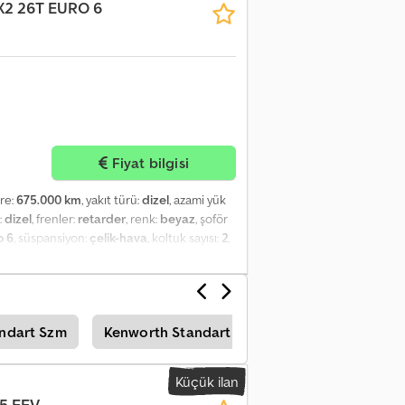
X2 26T EURO 6
Fiyat bilgisi
tre:
675.000 km
, yakıt türü:
dizel
, azami yük
t:
dizel
, frenler:
retarder
, renk:
beyaz
, şoför
o 6
, süspansiyon:
çelik-hava
, koltuk sayısı:
2
,
RETARDER (Yavaşlatıcı) YÖNLENDİRİLEBİLİR
TUSU
andart Szm
Kenworth Standart Szm
Freightliner St
Küçük ilan
5 EEV