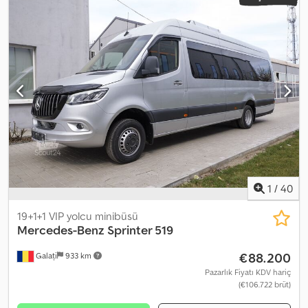
1
/
40
19+1+1 VIP yolcu minibüsü
Mercedes-Benz
Sprinter 519
€88.200
Galați
933 km
Pazarlık Fiyatı KDV hariç
(€106.722 brüt)