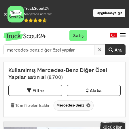
TruckScout24
Uygulamaya git
Mağazada ücretsiz
Satış
Ara
Kullanılmış Mercedes-Benz Diğer Özel
Yapılar satın al
(8.700)
Filtre
Alaka
Mercedes-Benz
Tüm filtreleri kaldır
Küçük ilan