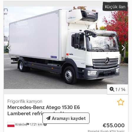
purchased and serviced at a Mercedes service center. 100%
Küçük ilan
accident-free, complete documentation, Single owner Technical
and visual condition is excellent. Option to install a tail lift. Option
to purchase with refrigerated trailer.
1
/
14
Frigorifik kamyon
Mercedes-Benz
Atego 1530 E6
Lamberet refrigerated truc
Aramayı kaydet
€55.000
Kraków
1.721 km
Pazarlık Fiyatı KDV hariç