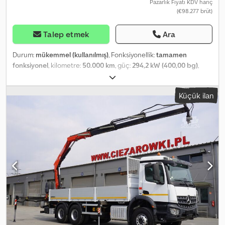
Pazarlık Fiyatı KDV hariç
(€98.277 brüt)
Talep etmek
Ara
Durum:
mükemmel (kullanılmış)
, Fonksiyonellik:
tamamen
fonksiyonel
, kilometre:
50.000 km
, güç:
294,2 kW (400,00 bg)
,
yakıt türü:
dizel
, boş ağırlık:
11.200 kg
, azami yük ağırlığı:
14.800 kg
,
toplam ağırlık:
26.000 kg
, dingil konfigürasyonu:
6x2
, renk:
beyaz
,
Küçük ilan
şoför kabini:
gündüz kabini
, vites türü:
otomatik
, emisyon sınıfı:
Euro 6
, süspansiyon:
hava
, yükleme alanı uzunluğu:
9.000 mm
,
Üretim yılı:
2018
, Donanım:
AdBlue, Takograf, hız sabitleyici, klima,
tır çekici bağlantısı
, Mercedes-Benz Actros 2540 6×2 / 50 bin km!
/ YENİ GALVANİZLİ 9 m Platformlu Vinç / 5 kişilik Kabin! / Birden fazla
adet 2017/2018 model 50 bin kilometre! Teknik veriler Brüt ağırlık:
26000 kg Ağırlık: 11200 kg Yük kapasitesi: 14800 kg Silindir hacmi:
10677 cc Güç: 400 HP Euro 6 Tamamen pnömatik süspansiyon
Yedek lastik tutucu Çekme kancası 3. yükseltilebilir aks YENİ
GALVANİZLİ platformlu vinç Uzunluk: 660 cm Katlanabilir platform
uzunluğu: 240 cm Toplam platform uzunluğu: 900 cm Uzatılabilir
rampanın uzunluğu: 190 cm Platform genişliği: 255 cm Runva
15000 Hidrolik Vinç Maks. çekme kapasitesi: 6.800 kg 5 kişilik