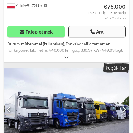
€75.000
Kraków
1.721 km
Pazarlık Fiyatı KDV hariç
(€92.250 brüt)
Talep etmek
Ara
Durum:
mükemmel (kullanılmış)
, Fonksiyonellik:
tamamen
fonksiyonel
, kilometre:
440.000 km
, güç:
330,97 kW (449,99 bg)
,
yakıt türü:
dizel
, boş ağırlık:
12.060 kg
, azami yük ağırlığı:
13.940 kg
,
toplam ağırlık:
26.000 kg
, dingil konfigürasyonu:
6x2
, dingil
Küçük ilan
mesafesi:
4.600 mm
, renk:
beyaz
, şoför kabini:
yataklı kabin
,
emisyon sınıfı:
Euro 6
, süspansiyon:
hava
, yükleme alanı uzunluğu:
7.380 mm
, yükleme alanı genişliği:
2.490 mm
, yükleme alanı
yüksekliği:
2.660 mm
, Üretim yılı:
2020
, Donanım:
AdBlue,
Takograf, hız sabitleyici, klima, navigasyon sistemi, soğutma
ünitesi
, Mercedes-Benz Actros 2545 6×2 MP5 / KRONE
Refrigerated Body 18 EPAL / Carrier Supra 1150 MT / Load
Capacity 14 t Year of manufacture: 2019/2020 400,000 km Dsdpfx
Aszrw Nwok Tock Technical data: - Actros Model Generation 5 /
MP5 - ADR AT - GVW: 26,000 kg - Curb weight: 12,060 kg - Payload
capacity: 13,940 kg - 6×2 axle configuration - Euro 6D emissions