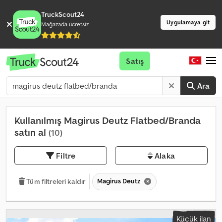
TruckScout24
Uygulamaya git
Mağazada ücretsiz
Satış
Ara
Kullanılmış Magirus Deutz Flatbed/Branda
satın al
(10)
Filtre
Alaka
Magirus Deutz
Tüm filtreleri kaldır
Küçük ilan