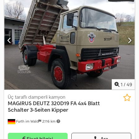
double-clutching required during shifting On behalf of customer
Chsdpfxjxpl T Eo Ah Ioa
1
/
49
Üç taraflı damperli kamyon
MAGIRUS DEUTZ
320D19 FA 4x4 Blatt
Schalter 3-Seiten Kipper
Furth im Wald
2.116 km
Fiyat bilgisi
Ara