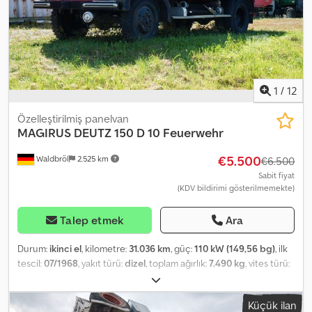
1
/
12
Özelleştirilmiş panelvan
MAGIRUS DEUTZ
150 D 10 Feuerwehr
€5.500
Waldbröl
2.525 km
€6.500
Sabit fiyat
(KDV bildirimi gösterilmemekte)
Talep etmek
Ara
Durum:
ikinci el
, kilometre:
31.036 km
, güç:
110 kW (149,56 bg)
, ilk
tescil:
07/1968
, yakıt türü:
dizel
, toplam ağırlık:
7.490 kg
, vites türü:
mekanik
, koltuk sayısı:
6
, toplam uzunluk:
6.700 mm
, toplam
genişlik:
2.450 mm
, toplam yükseklik:
2.720 mm
, Special gearbox
Küçük ilan
by ZF manufactured for fire department use (synchronized) No