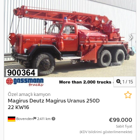
numarası: 4900111747 * Motor tipi: 6271379 * kW: 118 * 6 silindirli, 4
zamanlı * Motor hacmi: 6068 cm³ * Boş ağırlık: 6480 kg * Toplam
ağırlık: 9800 kg * Dingil mesafesi: 3200 mm * Araç uzunluğu: 6550
mm * Araç yüksekliği: 3000 mm * Araç genişliği: 2440 mm *
Lastikler: 315 / 70 R 22,5 * Komple ekipman mevcuttur! * Kar
zincirleri dahil! * Farklı KDV uygulanır * Tüm bilgiler garanti
verilmeksizin sunulmuştur
1
/
15
Özel amaçlı kamyon
Magirus Deutz
Magirus Uranus 250D
22 KW16
€99.000
Bovenden
2.411 km
Sabit fiyat
(KDV bildirimi gösterilmemekte)