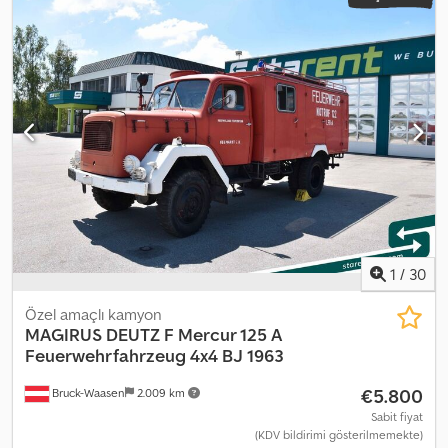
1
/
30
Özel amaçlı kamyon
MAGIRUS DEUTZ
F Mercur 125 A
Feuerwehrfahrzeug 4x4 BJ 1963
€5.800
Bruck-Waasen
2.009 km
Sabit fiyat
(KDV bildirimi gösterilmemekte)