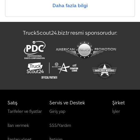
Daha fazla bilgi
Meusburger Flatbed/Branda
Möslein Flatbed/Branda
TruckScout24.biz.tr resmi sponsorudur:
Schmitz Cargobull Flatbed/Branda
Wackenhut Flatbed/Branda
Satış
Servis ve Destek
Şirket
Tarifeler ve fiyatlar
Giriş yap
İşler
İlan vermek
SSS/Yardım
İlanları yönet
İletişim