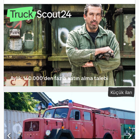
saatleri:
1.225 h
, Magirus itfaiye merdiveni DLK 23/12, üretim yılı:
1986, sepet yok! Çalışma saati: 1225, son bakım 1197 çalışma
saatinde yapılmıştır (28 çalışma saati önce) Toplam ağırlık: 14 ton,
Boş ağırlık: 13,295 ton, Amortisörlü koltuk, Diferansiyel kilidi,
Zincirler, Hidrolik direksiyon, ABS, Alman plakası Göstergedeki
kilometre Araç, tercihen ticari işletmelere veya ihracat amaçlı
satılacaktır; bireysel satışlar istisnai olarak değerlendirilir. Garanti
olmaksızın satış. Yukarıda belirtilen bilgiler bağlayıcı değildir,
hatalar/değişiklikler ve önceden satış mahfuzdur! Chsdpex Eda
Ajfx Ah Isa Telefon: 08026/2188
Aylık 140.000'den fazla satın alma talebi
Bayi paketini seçin
Küçük ilan