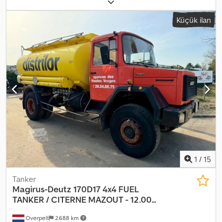
ağırlığı:
3.630 kg
, toplam ağırlık:
9.300 kg
, dingil konfigürasyonu:
4x4
, dingil mesafesi:
3.680 mm
, frenler:
motor freni
, renk:
kırmızı
,
Küçük ilan
şoför kabini:
gündüz kabini
, vites türü:
mekanik
, süspansiyon:
çelik
, koltuk sayısı:
7
, toplam uzunluk:
6.500 mm
, Donanım:
her
tahrikli
, Bağlayıcı olmayan teklif – değişiklik ve ara satış hakkı
saklıdır – satış her türlü garanti dışındaki koşullarda yapılır – tüm
bilgiler garanti verilmeden sunulmuştur! Cjdpfjwm Nudox Ah Isha
1
/
15
Tanker
Magirus-Deutz
170D17 4x4 FUEL
TANKER / CITERNE MAZOUT - 12.00...
Overpelt
2.688 km