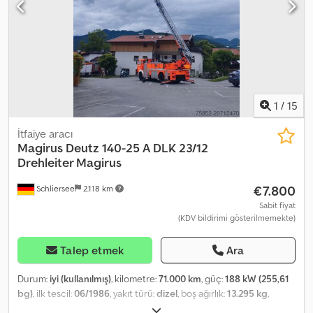
ACCESSORY DETAILS ARE WITHOUT GUARANTEE. Subject to
prior sale, changes, and errors.
1
/
15
İtfaiye aracı
Magirus Deutz
140-25 A DLK 23/12
Drehleiter Magirus
€7.800
Schliersee
2.118 km
Sabit fiyat
(KDV bildirimi gösterilmemekte)
Talep etmek
Ara
Durum:
iyi (kullanılmış)
, kilometre:
71.000 km
, güç:
188 kW (255,61
bg)
, ilk tescil:
06/1986
, yakıt türü:
dizel
, boş ağırlık:
13.295 kg
,
toplam ağırlık:
14.000 kg
, yakıt:
dizel
, vites türü:
mekanik
, çalışma