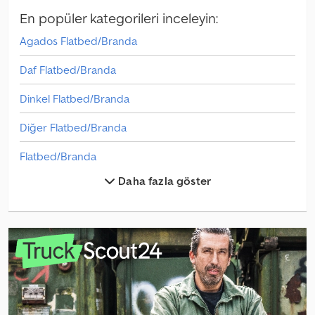
En popüler kategorileri inceleyin:
Agados Flatbed/Branda
Daf Flatbed/Branda
Dinkel Flatbed/Branda
Diğer Flatbed/Branda
Flatbed/Branda
Daha fazla göster
Fliegl Flatbed/Branda
Groenewegen Flatbed/Branda
Hrd Flatbed/Branda
Kotschenreuther Flatbed/Branda
Krone Flatbed/Branda