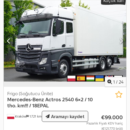
Küçük ilan
Differential lock Option to purchase as a set with refrigerated
trailer. The truck was purchased and serviced at an official
Mercedes-Benz service center. 100% accident-free Single owner
The technical and visual condition is excellent.
1
/
24
Frigo (Soğutucu Ünite)
Mercedes-Benz
Actros 2540 6×2 / 10
tho. km!!! / 18EPAL
Aramayı kaydet
€99.000
Kraków
1.721 km
Pazarlık Fiyatı KDV hariç
(€121.770 brüt)