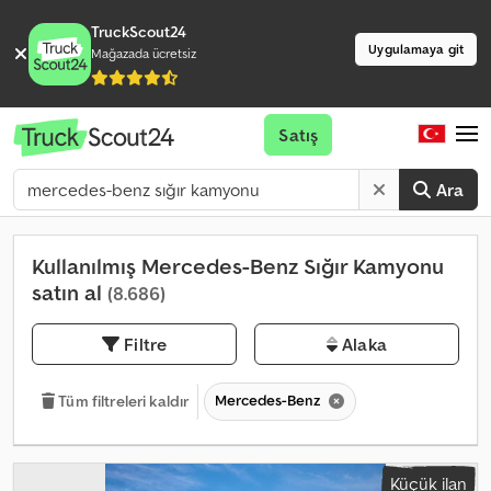
TruckScout24
Uygulamaya git
Mağazada ücretsiz
Satış
Ara
Kullanılmış Mercedes-Benz Sığır Kamyonu
satın al
(8.686)
Filtre
Alaka
Mercedes-Benz
Tüm filtreleri kaldır
Küçük ilan