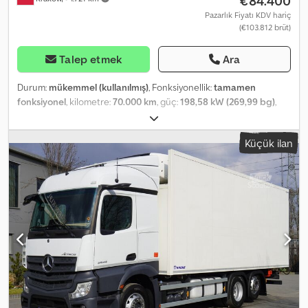
€84.400
Pazarlık Fiyatı KDV hariç
(€103.812 brüt)
Talep etmek
Ara
Durum:
mükemmel (kullanılmış)
, Fonksiyonellik:
tamamen
fonksiyonel
, kilometre:
70.000 km
, güç:
198,58 kW (269,99 bg)
,
yakıt türü:
dizel
, boş ağırlık:
11.410 kg
, azami yük ağırlığı:
7.590 kg
,
toplam ağırlık:
19.000 kg
, dingil konfigürasyonu:
4x2
, renk:
mavi
,
Küçük ilan
şoför kabini:
gündüz kabini
, vites türü:
otomatik
, emisyon sınıfı:
Euro 6
, süspansiyon:
çelik
, yükleme alanı uzunluğu:
6.200 mm
,
yükleme alanı genişliği:
2.500 mm
, yükleme alanı yüksekliği:
580
mm
, Üretim yılı:
2020
, Donanım:
AdBlue, Takograf, hız sabitleyici,
klima, navigasyon sistemi
, Mercedes-Benz Arocs 1827 4×2 / 70
bin km!!! / Fassi F135A.0.22 vinç / uzaktan kumanda / döner başlık Yıl
2020 Kilometre 70.000 km Teknik veriler Toplam brüt ağırlık 19000
kg Ağırlık 11410 kg Yük kapasitesi 7590 kg Güç 270 HP 4×2
Mekanik süspansiyon Dingil mesafesi 510 cm Euro 6 AdBlue Fassi
F135A.0.22 vinç Maksimum kaldırma kapasitesi 5580 kg Maksimum
erişim 8m döner başlık Kanca uzaktan kumanda Platform üst yapısı
İç boyutlar Uzunluk 620cm Genişlik 250 cm Yükseklik 58cm