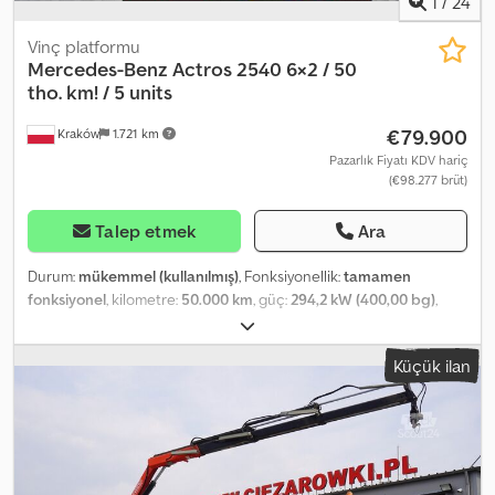
1
/
24
Vinç platformu
Mercedes-Benz
Actros 2540 6×2 / 50
tho. km! / 5 units
€79.900
Kraków
1.721 km
Pazarlık Fiyatı KDV hariç
(€98.277 brüt)
Talep etmek
Ara
Durum:
mükemmel (kullanılmış)
, Fonksiyonellik:
tamamen
fonksiyonel
, kilometre:
50.000 km
, güç:
294,2 kW (400,00 bg)
,
yakıt türü:
dizel
, boş ağırlık:
11.200 kg
, azami yük ağırlığı:
14.800 kg
,
toplam ağırlık:
26.000 kg
, dingil konfigürasyonu:
6x2
, renk:
beyaz
,
Küçük ilan
şoför kabini:
gündüz kabini
, vites türü:
otomatik
, emisyon sınıfı:
Euro 6
, süspansiyon:
hava
, yükleme alanı uzunluğu:
9.000 mm
,
Üretim yılı:
2018
, Donanım:
AdBlue, Takograf, hız sabitleyici, klima,
tır çekici bağlantısı
, Mercedes-Benz Actros 2540 6×2 / 50 bin km!
/ YENİ GALVANİZLİ 9 m Platformlu Vinç / 5 kişilik Kabin! / Birden fazla
adet 2017/2018 model 50 bin kilometre! Teknik veriler Brüt ağırlık: