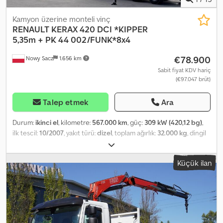
ve iyi çalışır. Fiyat, ihracat için geçerli NETTO fiyattır. Şu dillerde
iletişim kurabiliriz: - İngilizce - Almanca - Macarca Csdpfx Aoztb
Kamyon üzerine monteli vinç
Hcenksrf
RENAULT
KERAX 420 DCI *KIPPER
5,35m + PK 44 002/FUNK*8x4
€78.900
Nowy Sacz
1.656 km
Sabit fiyat KDV hariç
(€97.047 brüt)
Talep etmek
Ara
Durum:
ikinci el
, kilometre:
567.000 km
, güç:
309 kW (420,12 bg)
,
ilk tescil:
10/2007
, yakıt türü:
dizel
, toplam ağırlık:
32.000 kg
, dingil
konfigürasyonu:
3 aks
, frenler:
retarder
, renk:
beyaz
, vites türü:
mekanik
, yükleme alanı uzunluğu:
5.350 mm
, yükleme alanı
Küçük ilan
genişliği:
2.450 mm
, yükleme alanı yüksekliği:
800 mm
, Üretim yılı:
2007
, Donanım:
ABS, vinç
, Renault Kerax 420 DCI Damperli Kasa
5,35 m + VİNÇ + UZAKTAN KUMANDA KAZASIZ İyi DURUMDA! *
ÜRETİM YILI: 2007 * KİLOMETRE: 567.000 km EKİPMAN: * ABS *
MERKEZİ KİLİT * ELEKTRİKLİ CAMLAR * ELEKTRİKLİ AYNALAR *
HİDROLİK DİREKSİYON * TAKOMETRE DAMPERLİ KASA: 535 x 245 x