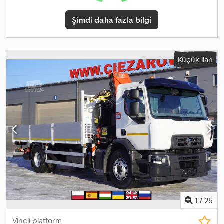
Aks Römork Bağlantısı Yedek Lastik Tutucusu Palfinger PK 19.001
SLD5 Vinç Maksimum Yük Kapasitesi: 6.000 kg Maksimum Menzil:
Şimdi daha fazla bilgi
10 m Uzaktan Kumanda Platform Üst Yapı İç Ölçüler Uzunluk: 760
cm Genişlik: 249 cm Yükseklik: 72 cm Gündüz Kabini Otomatik
Şanzıman Klima Diferansiyel Kilidi Hız Sabitleyici Radyo Takograf
Kayar Tavan Araç, bir Renault showroom'unda satın alınmış ve
Küçük ilan
kontrol edilmiştir. İlk sahibi, %100 kazasız Teknik ve görsel durumu
mükemmeldir.
1
/
25
Vinçli platform