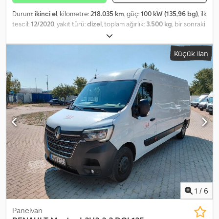
Durum:
ikinci el
, kilometre:
218.035 km
, güç:
100 kW (135,96 bg)
, ilk
tescil:
12/2020
, yakıt türü:
dizel
, toplam ağırlık:
3.500 kg
, bir sonraki
muayene (TÜV):
12/2026
, renk:
beyaz
, vites türü:
mekanik
, emisyon
sınıfı:
Euro 6
, koltuk sayısı:
7
, yükleme alanı uzunluğu:
3.200 mm
,
Küçük ilan
yükleme alanı genişliği:
2.100 mm
, Üretim yılı:
2020
, Donanım:
ABS,
elektronik denge programı (ESP), klima, merkezi kilitleme
,
Lütfen bizi WhatsUp/Viber üzerinden de arayın. E-posta:
Crsdpfxszr S Rij Ankef Bu araç, tüm bakım geçmişi kayıtlı olan uzun
dönemli araç parkurumuzdan biridir. Donanımlar: hız sabitleyici,
klima, Bluetooth multimedya sistemi, elektrikli aynalar ve camlar vb.
1
/
6
Panelvan