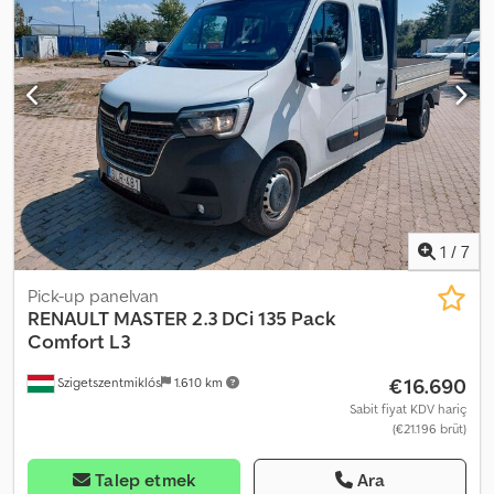
çelik santrifüj pompa - Ultrakust MAK 3002 - Numune alma probu -
Veri iletimi - CIP temizliği Crodpfxjxtuids Ankjf
1
/
7
Pick-up panelvan
RENAULT
MASTER 2.3 DCi 135 Pack
Comfort L3
€16.690
Szigetszentmiklós
1.610 km
Sabit fiyat KDV hariç
(€21.196 brüt)
Talep etmek
Ara