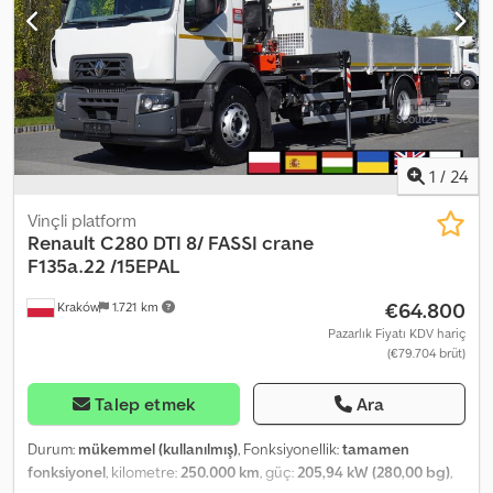
80 cm (U x G x Y) KAPASİTE: 14.000 kg TOPLAM AĞIRLIK: 32.000 kg
AKS ARALIĞI: 175/247/135 cm LASTİK EBADI: 13R22,5 HER İKİ AKSTA
YAYLI SÜSPANSİYON Codpfezrkm Ajx Ankjrf VİNÇ: PALFINGER PK
44 002 + UZAKTAN KUMANDA TEL: KUBA - POLONYACA, İNGİLİZCE,
ALMANCA, İTALYANCA SEBASTIAN - POLONYACA, ALMANCA,
İTALYANCA, ????? LASZLO - MACARCA COSTEL - ROMENCE
(Romence, ihracat için gerekli tüm işlemleri ve belgeleri
sağlıyoruz) RADEK - ????? : 4521
1
/
24
Vinçli platform
Renault
C280 DTI 8/ FASSI crane
F135a.22 /15EPAL
€64.800
Kraków
1.721 km
Pazarlık Fiyatı KDV hariç
(€79.704 brüt)
Talep etmek
Ara
Durum:
mükemmel (kullanılmış)
, Fonksiyonellik:
tamamen
fonksiyonel
, kilometre:
250.000 km
, güç:
205,94 kW (280,00 bg)
,