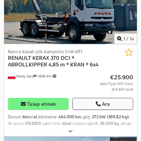
EBADI: 315/70R22,5 ÖN: YAYLI ARKA: HAVA SÜSPANSİYONLU VİNÇ:
FASSI F120B.2.22 + UZAKTAN KUMANDA TEL: KUBA - POLONYACA,
İNGİLİZCE, ALMANCA, İTALYANCA SEBASTIAN - POLONYACA,
ALMANCA, İTALYANCA, ????? LASZLO - MACARCA COSTEL -
ROMENCE (Romence, ihracat için gerekli tüm işlemleri, numara
dahil, yapıyoruz) RADEK - ????? : 1741
1
/
14
Kanca kasalı yük kamyonu (roll-off)
RENAULT
KERAX 370 DCI *
ABROLLKIPPER 4,85 m * KRAN * 6x4
€25.900
Nowy Sacz
1.656 km
Sabit fiyat KDV hariç
(€31.857 brüt)
Talep etmek
Ara
Durum:
ikinci el
, kilometre:
464.000 km
, güç:
272 kW (369,82 bg)
,
ilk tescil:
03/2003
, yakıt türü:
dizel
, toplam ağırlık:
26.500 kg
, dingil
konfigürasyonu:
3 dingil
, renk:
beyaz
, vites türü:
mekanik
, yükleme
alanı uzunluğu:
4.850 mm
, yükleme alanı genişliği:
1.400 mm
,