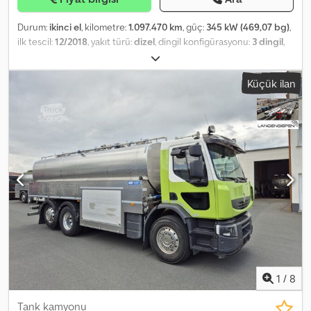
Durum:
ikinci el
, kilometre:
1.097.470 km
, güç:
345 kW (469,07 bg)
,
ilk tescil:
12/2018
, yakıt türü:
dizel
, dingil konfigürasyonu:
3 dingil
,
frenler:
retarder
, renk:
diğer
, şoför kabini:
diğer
, vites türü:
diğer
,
emisyon sınıfı:
Euro 6
, süspansiyon:
hava
, koltuk sayısı:
2
, Donanım:
Küçük ilan
ABS, araç içi bilgisayar, diferansiyel kilidi, hız sabitleyici, klima,
tır çekici bağlantısı
, Üretici: Renault - Tip/Model: T 460 Comfort
6x2 - İlk tescil: 03.12.2018 - Kilometre: 1.097.470 km - Dingil sayısı: 3 -
Emisyon sınıfı: Euro6 - Sürücü kabini: L - Sürekli fren: Retarder -
Süspansiyon: Havalı - Kaldırma dingili - Yönlendirici dingil - Frenler:
Disk - Uzunluk: 8.650 mm - Genişlik: 2.550 mm - Yükseklik: 3.180 mm
- Üst yapı imalatçısı: Schwarte - Tank malzemesi: Paslanmaz çelik -
Toplam tank hacmi: 15.000 L - Tank bölmeleri: 3 - İzoleli - CIP
temizleme Crsdpfxoy Igine Ankjf
1
/
8
Tank kamyonu