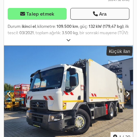
Talep etmek
Ara
Durum:
ikinci el
, kilometre:
109.500 km
, güç:
132 kW (179,47 bg)
, ilk
tescil:
03/2021
, toplam ağırlık:
3.500 kg
, bir sonraki muayene (TÜV):
03/2027
, renk:
beyaz
, vites türü:
mekanik
, koltuk sayısı:
7
, yükleme
alanı uzunluğu:
3.365 mm
, yükleme alanı genişliği:
2.020 mm
,
Küçük ilan
yükleme alanı yüksekliği:
1.500 mm
, Üretim yılı:
2021
, Donanım:
ABS,
elektronik denge programı (ESP), klima, merkezi kilitleme
,
Lütfen bizi WhatsUp/Viber üzerinden de arayın. E-posta: Bu araç,
kapsamlı bakım geçmişine sahip, uzun süreli kullanım için ayrılmış
araçlarımızdan biridir. Ana ekipmanlar şunları içerir: Bluetooth,
multimedya sistemi, çok fonksiyonlu direksiyon, elektrikli aynalar
ve camlar vb. Crjdpfxszri Edj Ankof