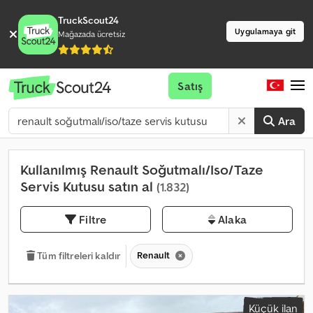
TruckScout24
Uygulamaya git
Mağazada ücretsiz
Satış
Ara
Kullanılmış Renault Soğutmalı/Iso/Taze
Servis Kutusu satın al
(1.832)
Filtre
Alaka
Renault
Tüm filtreleri kaldır
Küçük ilan