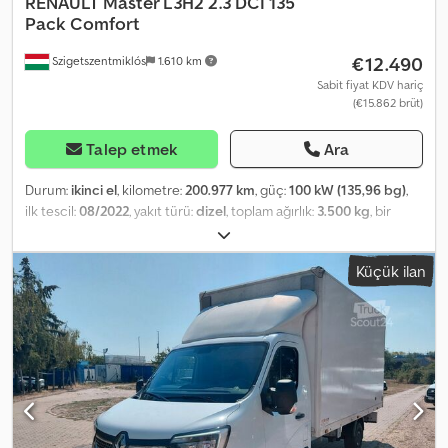
RENAULT
Master L3H2 2.3 DCI 135
Pack Comfort
€12.490
Szigetszentmiklós
1.610 km
Sabit fiyat KDV hariç
(€15.862 brüt)
Talep etmek
Ara
Durum:
ikinci el
, kilometre:
200.977 km
, güç:
100 kW (135,96 bg)
,
ilk tescil:
08/2022
, yakıt türü:
dizel
, toplam ağırlık:
3.500 kg
, bir
sonraki muayene (TÜV):
04/2028
, renk:
beyaz
, vites türü:
mekanik
,
emisyon sınıfı:
Euro 6
, koltuk sayısı:
3
, yükleme alanı uzunluğu:
Küçük ilan
3.695 mm
, yükleme alanı genişliği:
1.770 mm
, yükleme alanı
yüksekliği:
1.925 mm
, Üretim yılı:
2022
, Donanım:
ABS, elektronik
denge programı (ESP), klima, merkezi kilitleme
, Lütfen bizi
WhatsApp/Viber üzerinden de arayın. E-posta: Cjdpfx Aozr S N
Sjnksrf Araç, tamamen doğrulanabilir bir servis geçmişine sahip
kendi filomuzdan alınmıştır. Ana ekipmanlar şunları içerir:
Bluetooth, multimedya sistemi, çok fonksiyonlu direksiyon,
elektrikli aynalar ve camlar, ABS, ESP, arka park sensörü vb. Özel
ekipman: Arka park yardımcısı, arka kanatlı kapılar (270 derece