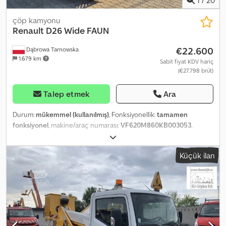
1
/
20
çöp kamyonu
Renault
D26 Wide FAUN
€22.600
Dąbrowa Tarnowska
1.679 km
Sabit fiyat KDV hariç
(€27.798 brüt)
Talep etmek
Ara
Durum:
mükemmel (kullanılmış)
, Fonksiyonellik:
tamamen
fonksiyonel
, makine/araç numarası:
VF620M860KB003053
,
kilometre:
112.637 km
, ilk tescil:
11/2018
, yakıt türü:
dizel
, boş ağırlık:
14.230 kg
, toplam ağırlık:
27.000 kg
, lastik boyutu:
315/80
, dingil
Küçük ilan
konfigürasyonu:
6x2
, dingil mesafesi:
3.550 mm
, dingil mesafesi:
1.350 mm
, yakıt:
dizel
, frenler:
motor freni
, renk:
beyaz
, vites türü:
otomatik
, emisyon sınıfı:
Euro 6
, süspansiyon:
çelik-hava
, koltuk
sayısı:
3
, toplam uzunluk:
9.100 mm
, toplam genişlik:
2.500 mm
,
toplam yükseklik:
3.450 mm
, yükleme alanı hacmi:
19,5 m³
, Üretim
yılı:
2018
, çalışma saatleri:
12.595 h
, Donanım:
ABS, Takograf, araç
içi bilgisayar, hız sabitleyici, klima, merkezi kilitleme, retarder
,