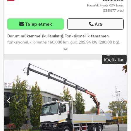
Pazarlık Fiyatı KDV hariç
(€85.977 brüt)
Talep etmek
Ara
Durum:
mükemmel (kullanılmış)
, Fonksiyonellik:
tamamen
fonksiyonel
, kilometre:
160.000 km
, güç:
205,94 kW (280,00 bg)
,
yakıt türü:
dizel
, boş ağırlık:
10.970 kg
, azami yük ağırlığı:
8.030 kg
,
toplam ağırlık:
19.000 kg
, dingil konfigürasyonu:
4x2
, dingil
Küçük ilan
mesafesi:
5.250 mm
, renk:
beyaz
, şoför kabini:
gündüz kabini
,
vites türü:
otomatik
, emisyon sınıfı:
Euro 6
, yükleme alanı uzunluğu:
6.200 mm
, yükleme alanı genişliği:
2.460 mm
, yükleme alanı
yüksekliği:
600 mm
, Üretim yılı:
2021
, Donanım:
AdBlue, Takograf,
hız sabitleyici, klima, vinç
, RENAULT C280 DTI 8 / FASSI F135A.22
Vinç / 560 saat / Uzaktan Kumanda / Rotator / 15 EPAL Platform / 8
adet 2020/2021 Kilometre: 160.000 km Teknik Bilgiler Brüt ağırlık:
19.000 kg Boş ağırlık: 10.970 kg Yük kapasitesi: 8.030 kg Güç: 280
HP Motor hacmi: 7.698 cc Euro 6 AdBlue Dingil mesafesi: 525 cm
Csdpfx Aezrw R Ijnkorf Fassi F135A.22 Vinç Erişim: 8 m Vinç yük
kapasitesi: 5.580 kg Uzaktan kumanda Rotator Açık kasa Regnault
Uzunluk: 620 cm Genişlik: 246 cm Yan yükseklik: 60 cm Kapasite: 15