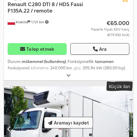
Renault
C280 DTI 8 / HDS Fassi
F135A.22 / remote
€65.000
Kraków
1.721 km
Pazarlık Fiyatı KDV hariç
(€79.950 brüt)
Talep etmek
Ara
Durum:
mükemmel (kullanılmış)
, Fonksiyonellik:
tamamen
fonksiyonel
, kilometre:
240.000 km
, güç:
205,94 kW (280,00 bg)
,
yakıt türü:
dizel
, boş ağırlık:
10.950 kg
, azami yük ağırlığı:
8.050 kg
,
toplam ağırlık:
19.000 kg
, dingil konfigürasyonu:
4x2
, dingil
Küçük ilan
mesafesi:
5.250 mm
, renk:
beyaz
, şoför kabini:
gündüz kabini
,
vites türü:
otomatik
, emisyon sınıfı:
Euro 6
, yükleme alanı uzunluğu:
6.200 mm
, yükleme alanı genişliği:
2.460 mm
, yükleme alanı
yüksekliği:
600 mm
, Üretim yılı:
2020
, Donanım:
AdBlue, Takograf,
diferansiyel kilidi, hız sabitleyici, klima, vinç
, Renault C280 DTI 8 /
HDS Fassi F135A.22 / uzaktan kontrol / rotator / 15 EPAL platform Yıl:
Aramayı kaydet
2019/2020 Kilometre: 240.000 km. Teknik Bilgiler Azami Yüklü
Ağırlık: 19.000 kg Boş Ağırlık: 10.950 kg Yük Kapasitesi: 8.050 kg