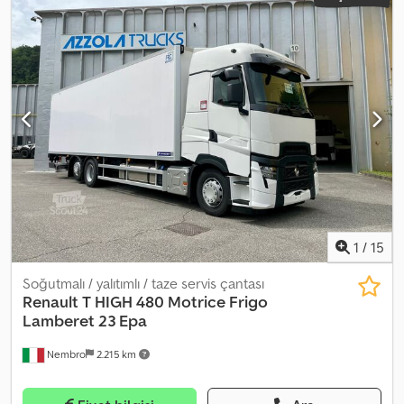
1
/
15
Soğutmalı / yalıtımlı / taze servis çantası
Renault
T HIGH 480 Motrice Frigo
Lamberet 23 Epa
Nembro
2.215 km