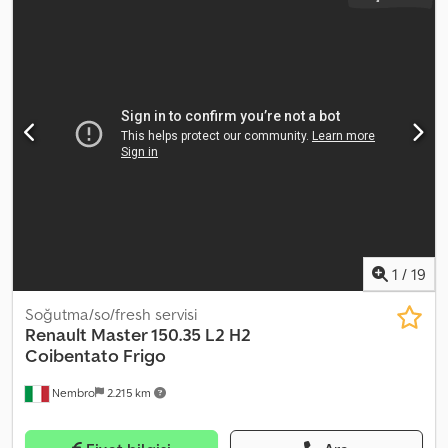
1
/
19
Soğutma/so/fresh servisi
Renault
Master 150.35 L2 H2
Coibentato Frigo
Nembro
2.215 km