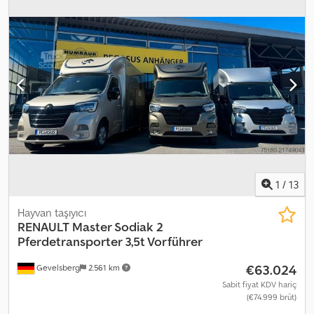
2.100 mm
, toplam yükseklik:
3.500 mm
, Üretim yılı:
2020
, Donanım:
ABS, elektrikli ayna, elektrikli cam sistemi, hız sabitleyici,
merkezi kilitleme, tır çekici bağlantısı
, = Additional options and
accessories = - Speed limiter - Stability control - Alternating
current = Further information = Tyre size: 225/65R16C Brakes: Disc
brakes Suspension: Leaf suspension Front axle: Steered; Tyre
tread left: 6 mm; Tyre tread right: 7 mm Rear axle: Tyre tread left: 8
mm; Tyre tread right: 8 mm Dsdpfx Aozglv Ujahock Unladen
weight: 2,905 kg Payload: 595 kg Gross vehicle weight: 3,500 kg
Damage: none
1
/
13
Hayvan taşıyıcı
RENAULT
Master Sodiak 2
Pferdetransporter 3,5t Vorführer
€63.024
Gevelsberg
2.561 km
Sabit fiyat KDV hariç
(€74.999 brüt)