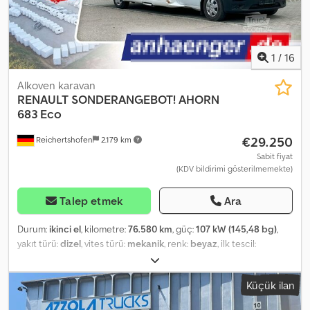
1
/
16
Alkoven karavan
RENAULT
SONDERANGEBOT! AHORN
683 Eco
€29.250
Reichertshofen
2.179 km
Sabit fiyat
(KDV bildirimi gösterilmemekte)
Talep etmek
Ara
Durum:
ikinci el
, kilometre:
76.580 km
, güç:
107 kW (145,48 bg)
,
yakıt türü:
dizel
, vites türü:
mekanik
, renk:
beyaz
, ilk tescil:
07/2020
, bir sonraki muayene (TÜV):
08/2026
, toplam uzunluk:
6.834 mm
, toplam genişlik:
2.340 mm
, toplam yükseklik:
3.060 mm
,
Küçük ilan
dingil konfigürasyonu:
2 dingil
, toplam ağırlık:
3.500 kg
, Donanım:
ABS, banyo, elektronik denge programı (ESP), kaza yaptı, klima,