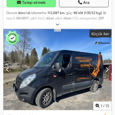
Talep etmek
Ara
Durum:
ikinci el
, kilometre:
112.687 km
, güç:
96 kW (130,52 bg)
, ilk
tescil:
05/2017
, yakıt türü:
dizel
, yakıt:
dizel
, CO₂ emisyonları:
207
g/km
, renk:
beyaz
, vites türü:
mekanik
, vites sayısı:
6
, emisyon sınıfı:
Euro 6
, koltuk sayısı:
9
, Üretim yılı:
2017
, Donanım:
Bluetooth,
Küçük ilan
elektrikli ayna, hidrolik direksiyon, hız sabitleyici, is filtrasyon
filtresi, klima, merkezi kilitleme, sürgülü kapı, tam servis geçmişi
,
= Ek Seçenekler ve Aksesuarlar = - 12 Volt priz - Üçüncü fren
lambası - Uzaktan kumandalı merkezi kilitleme - Tonlu camlar -
Yüksekliği ayarlanabilir sürücü koltuğu - Yüksekliği ayarlanabilir
direksiyon - Yüksekliği ayarlanabilir ön koltuklar - Konforlu
koltuklar Dcodpozti Axofx Aahsk - Arka başlıklar - Arka orta kol
dayama - Arka park sensörleri - Radyo hazırlığı - Yedek lastik -
Tekerlekli sandalye asansörü - Geri görüş kamerası - Sağ tarafta
yana kayan kapı - Bluetooth özellikli telefon = Ek Bilgiler = Genel
Bilgiler Kapı sayısı: 5 Model yılı: 2026 Teknik Bilgiler Silindir sayısı: 4
Motor hacmi: 2.299 cc Ölçüler Uzunluk/Yükseklik: L3H2 Ağırlıklar
Boş ağırlık: 2.757 kg Yük kapasitesi: 743 kg Toplam ağırlık: 3.500 kg
Maks. Çekme kapasitesi: 2.500 kg (frenli 750 kg) İç Mekan İç
1
/
15
mekan: Siyah Yakıt Tüketimi Ortalama yakıt tüketimi: 7,9 l/100km