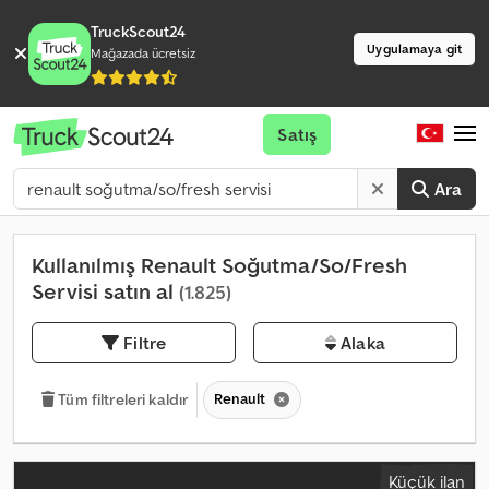
TruckScout24
Uygulamaya git
Mağazada ücretsiz
Satış
Ara
Kullanılmış Renault Soğutma/So/Fresh
Servisi satın al
(1.825)
Filtre
Alaka
Renault
Tüm filtreleri kaldır
Küçük ilan