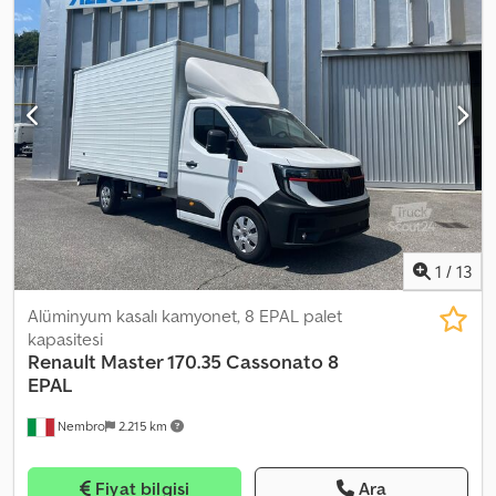
merkezi kilitleme
, !!! Hasarlı !!! Bu bir kazalı araçtır, satış tamamen
tamircilere herhangi bir garanti veya sorumluluk olmaksızın
yapılmaktadır! Dsdpfx Aaexgzzyohjck Satış § 25a fark vergilendirme
kapsamında yapılır
1
/
13
Alüminyum kasalı kamyonet, 8 EPAL palet
kapasitesi
Renault
Master 170.35 Cassonato 8
EPAL
Nembro
2.215 km
Fiyat bilgisi
Ara