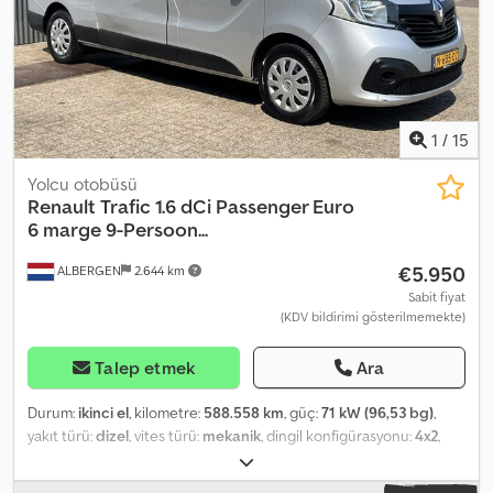
Manual Number of seats: 3 = Further information = Contact ATS
Norway for more information.
1
/
15
Yolcu otobüsü
Renault
Trafic 1.6 dCi Passenger Euro
6 marge 9-Persoon...
€5.950
ALBERGEN
2.644 km
Sabit fiyat
(KDV bildirimi gösterilmemekte)
Talep etmek
Ara
Durum:
ikinci el
, kilometre:
588.558 km
, güç:
71 kW (96,53 bg)
,
yakıt türü:
dizel
, vites türü:
mekanik
, dingil konfigürasyonu:
4x2
,
dingil mesafesi:
3.500 mm
, ilk tescil:
09/2016
, yakıt deposu
kapasitesi:
80 l
, CO₂ emisyonları:
159 g/km
, emisyon sınıfı:
Euro 6
,