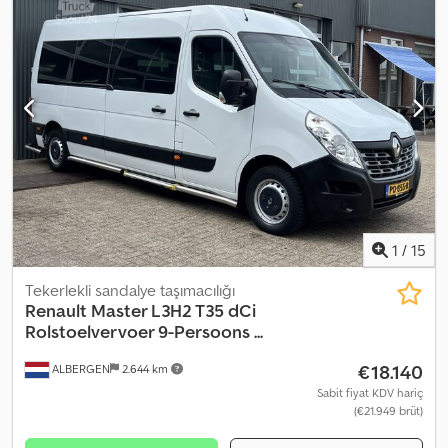
dingil, 4x2 tenteli platform kasa Manuel şanzıman Platform
uzunluğu: 6.300 mm Dingil mesafesi: 4.200 mm Toplam araç
uzunluğu: 8.135 mm Dcjdpfjzgxzwsx Aahok Azami toplam ağırlık:
10.000 kg Yük kapasitesi: 5.100 kg Motor: 4.116 cm³ 128 kW (174 HP)
Euro 3 Lastikler: 225/75 R 17.5 – 129/127 M Klima ABS Motor freni
Spoiler Radyo Elektrikli aynalar ve camlar 830.000 km
1
/
15
Tekerlekli sandalye taşımacılığı
Renault
Master L3H2 T35 dCi
Rolstoelvervoer 9-Persoons ...
€18.140
ALBERGEN
2.644 km
Sabit fiyat KDV hariç
(€21.949 brüt)