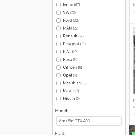
Iveco
(87)
VW
(72)
g
Ford
(32)
Ü
MAN
(22)
y
Renault
(17)
E
Peugeot
(13)
-
FIAT
(10)
f
Fuso
(10)
K
Citroën
(6)
h
k
Opel
(4)
2
Mitsubishi
(3)
Maxus
(2)
Nissan
(2)
v
Model:
g
h
s
a
Fiyat: