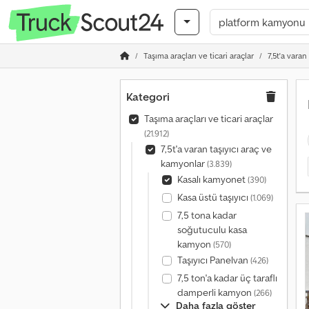
Taşıma araçları ve ticari araçlar
7,5t'a varan
Kategori
Taşıma araçları ve ticari araçlar
(21.912)
7,5t'a varan taşıyıcı araç ve
kamyonlar
(3.839)
Kasalı kamyonet
(390)
Kasa üstü taşıyıcı
(1.069)
7,5 tona kadar
soğutuculu kasa
kamyon
(570)
Taşıyıcı Panelvan
(426)
7,5 ton'a kadar üç taraflı
damperli kamyon
(266)
Daha fazla göster