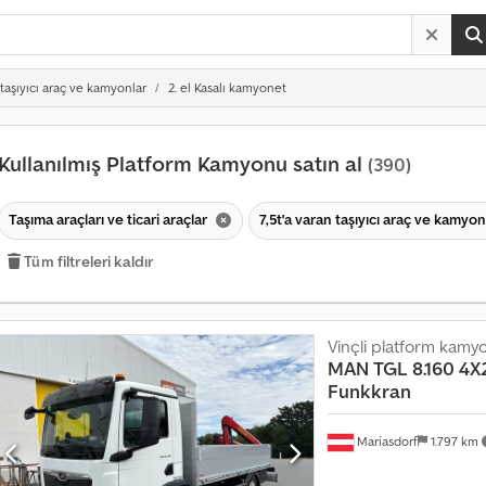
 taşıyıcı araç ve kamyonlar
2. el Kasalı kamyonet
Kullanılmış Platform Kamyonu satın al
(390)
Taşıma araçları ve ticari araçlar
7,5t'a varan taşıyıcı araç ve kamyo
Tüm filtreleri kaldır
Vinçli platform kamy
MAN
TGL 8.160 4X
Funkkran
Mariasdorf
1.797 km