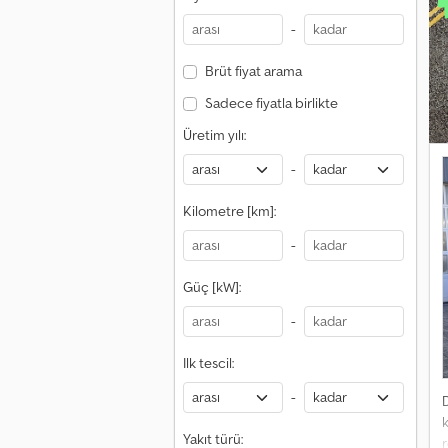
D
-
B
k
Brüt fiyat arama
Sadece fiyatla birlikte
Üretim yılı:
-
Kilometre [km]:
-
Güç [kW]:
-
Ilk tescil:
-
Yakıt türü: