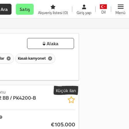
Ara
Satış
Dil
Alışveriş listesi
(0)
Giriş yap
Menü
Alaka
nlar
Kasalı kamyonet
Küçük ilan
onu
2 BB / PK4200-B
€105.000