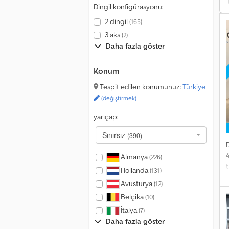
Y
Dingil konfigürasyonu:
K
2 dingil
(165)
h
3 aks
(2)
=
Daha fazla göster
h
ü
Konum
y
t
Tespit edilen konumunuz:
Türkiye
(değiştirmek)
yarıçap:
Sınırsız
(390)
Almanya
(226)
Hollanda
(131)
g
Avusturya
(12)
e
Belçika
(10)
s
a
İtalya
(7)
h
Daha fazla göster