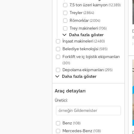
7,5 ton üzeri kamyon
(12.389)
Treyler
(2.864)
Römorklar
(2.004)
Trey makineleri
(706)
Daha fazla göster
i
İnşaat makineleri
(2.480)
Belediye teknolojisi
(585)
s
y
Forklift ve iç lojistik ekipmanları
(301)
A
Depolama ekipmanları
(295)
Daha fazla göster
P
k
Araç detayları
1
A
Üretici:
d
4
Benz
(108)
Mercedes-Benz
(108)