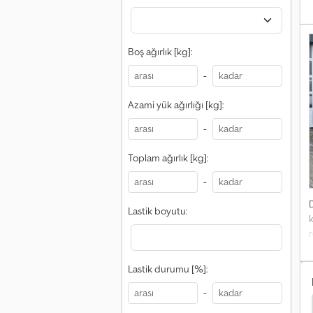
y
e
f
Boş ağırlık [kg]:
d
-
Y
d
Azami yük ağırlığı [kg]:
ö
T
-
T
s
Toplam ağırlık [kg]:
l
-
Lastik boyutu:
y
b
Lastik durumu [%]:
i
b
-
Diğer Platform Kamyonu
a