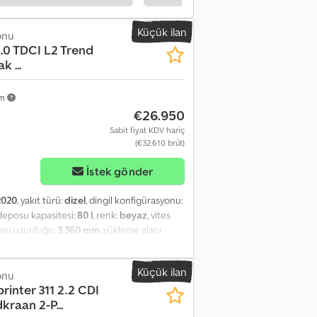
Yüksekliği ayarlanabilir ön koltuklar -
dya özellikli - Sis farları - Radyo - Radyo
Küçük ilan
onu
mi - Bluetooth özellikli telefon = Ek Bilgiler
2.0 TDCI L2 Trend
lgiler Tork: 360 Nm Silindir sayısı: 4 Motor
 ...
 ağırlık: 3.500 kg İşlevsellik Vinç: Hiab 013,
alama yakıt tüketimi: 7,4 l/100km Şehir içi
ş ve Durum Sahip sayısı: 2 APK (Periyodik
km
a) Ürün Güvenliği Üretici: Dani
€26.950
Sabit fiyat KDV hariç
(€32.610 brüt)
İstek gönder
2020
, yakıt türü:
dizel
, dingil konfigürasyonu:
 deposu kapasitesi:
80 l
, renk:
beyaz
, vites
lanı uzunluğu:
3.360 mm
, yükleme alanı
ayar, elektrikli ayna, elektrikli cam sistemi,
isal lambaları, start-stop sistemi, tam
Küçük ilan
- Otomatik kısa farlar - Isıtmalı dış dikiz
onu
printer 311 2.2 CDI
ayarlanabilir dış aynalar - Euro 6 - Sürücü
raan 2-P...
iyon simidi - Deri direksiyon - Bel destek