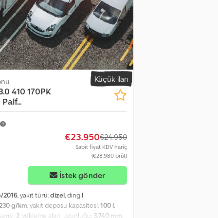
indir sayısı: 4 Motor hacmi: 2.998 cc Ağırlıklar
Fonksiyonel Vinç: Haib 033D, 2010 model,
ahip sayısı: 1 Anahtar sayısı: 2 Ürün
BERGEN, NL
Küçük ilan
onu
3.0 410 170PK
alf...
€23.950
€24.950
Sabit fiyat KDV hariç
(€28.980 brüt)
İstek gönder
5/2016
, yakıt türü:
dizel
, dingil
230 g/km
, yakıt deposu kapasitesi:
100 l
,
sayısı:
2
, yükleme alanı uzunluğu:
3.740 mm
,