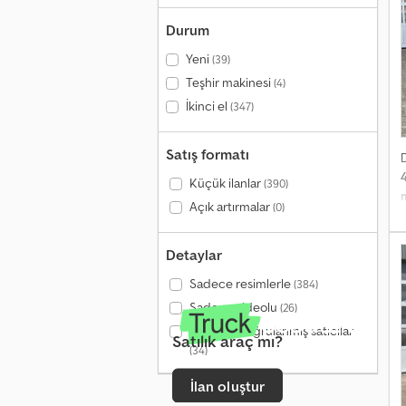
ü
M
Durum
d
Yeni
c
(39)
t
Teşhir makinesi
(4)
İkinci el
(347)
Satış formatı
Küçük ilanlar
(390)
Açık artırmalar
(0)
i
Detaylar
Sadece resimlerle
(384)
a
Sadece videolu
(26)
Yalnızca doğrulanmış satıcılar
Satılık araç mı?
U
(34)
İlan oluştur
H