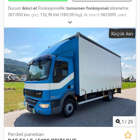
Durum:
ikinci el
, Fonksiyonellik:
tamamen fonksiyonel
, kilometre:
267.000 km
, güç:
132,39 kW (180,00 bg)
, ilk tescil:
06/2001
, yakıt
türü:
dizel
, boş ağırlık:
5.980 kg
, azami yük ağırlığı:
7.490 kg
, dingil
konfigürasyonu:
4x2
, bir sonraki muayene (TÜV):
08/2025
, yakıt:
Küçük ilan
dizel
, renk:
siyah
, vites türü:
mekanik
, koltuk sayısı:
3
, Üretim yılı:
2001
, Donanım:
hidrolik arka platform
, DAF LF 45.180 4x2 - At
Taşıma Kamyonu At taşımacılığı için yapılandırılmış bu DAF LF
45.180, sağlam ve çok yönlü bir araç olup, at taşımak için idealdir.
4x2 konfigürasyonu sayesinde çok çeşitli kullanımlar için konforlu
bir sürüş sunar. Başlıca Özellikler: Dsdjyrnmnspfx Anrskr Marka /
Model: DAF LF 45.180 Konfigürasyon: 4x2 Kasa tipi: At Taşıma Kasası
Yakıt: Dizel Motor Gücü: Yaklaşık 180 BG Şanzıman: Manuel
Muayenesi geçmiş durumda Öne Çıkanlar: Kompakt ve kolay
manevra kabiliyeti Atların güvenli taşınması için özel donanım
Ticari araç sektöründe güvenilir ve tanınmış bir platform Binicilik
merkezleri, taşıyıcı firmalar veya atlı etkinlikler için ideal
Profesyonellere veya ihracata yönelik satış.
1
/
25
Perdeli panelvan