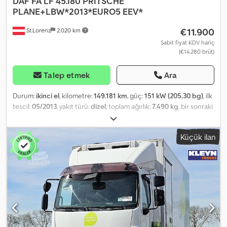
DAF
FA LF 45.180 PRITSCHE
PLANE+LBW*2013*EURO5 EEV*
€11.900
St.Lorenz
2.020 km
Sabit fiyat KDV hariç
(€14.280 brüt)
Talep etmek
Ara
Durum:
ikinci el
, kilometre:
149.181 km
, güç:
151 kW (205,30 bg)
, ilk
tescil:
05/2013
, yakıt türü:
dizel
, toplam ağırlık:
7.490 kg
, bir sonraki
muayene (TÜV):
05/2026
, renk:
mavi
, vites türü:
mekanik
, emisyon
sınıfı:
Euro 5
, koltuk sayısı:
3
, Üretim yılı:
2013
, Donanım:
ABS,
Küçük ilan
hidrolik arka platform, klima
, * DAF FA LF 45.180 Açık Kasa + Arka
Rampalı Kasa * Euro 5 EEV * DÜŞÜK KİLOMETRE: 149.181 * Açık
Kasa İç Uzunluğu: 6,10 m * Açık Kasa İç Genişliği: 2,43 m * Açık Kasa
İç Yüksekliği: 2,70 m * Boş Ağırlık: 5400 kg - Toplam Ağırlık: 7490 kg
* Yük Kapasitesi: 2015 kg - Dingil Mesafesi: 4300 mm
Dkodpfozqxyzex Anrjr * Tüm bilgiler bağlayıcı değildir. * Hata ve ön
satış saklıdır. * İç Referans Numarası: 55