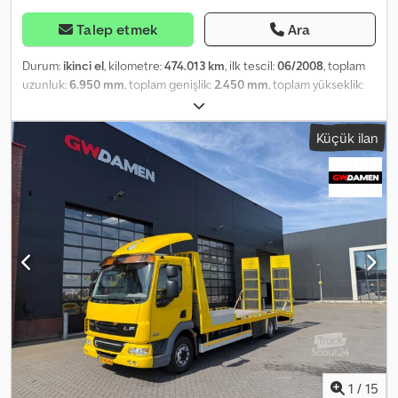
Talep etmek
Ara
Durum:
ikinci el
, kilometre:
474.013 km
, ilk tescil:
06/2008
, toplam
uzunluk:
6.950 mm
, toplam genişlik:
2.450 mm
, toplam yükseklik:
2.310 mm
, Üretim yılı:
2008
, Donanım:
ABS, hidrolik direksiyon, hız
sabitleyici, klima
, = Diğer seçenekler ve donanımlar = - Buzdolabı
Küçük ilan
= Notlar = DAF LF 45 220 L derin dondurucu araç, STS TK kasa ve
Thermoking TS 500e soğutucu ünite ile. 6 silindirli motor, 220 HP!
12 tonluk Klima Hız sabitleyici Motor freni 6 ileri manuel şanzıman
Çok fonksiyonlu direksiyon VDO radyo/CD çalar Arka aks havalı
süspansiyonlu Lastik ölçüsü: 245/70 R17,5 Lastik diş derinliği
yaklaşık 8-10 mm Boş ağırlık: 6.990 kg Taşıma kapasitesi: 5.000 kg!
Dingil mesafesi: 4.900 mm Üst yapı: STS derin dondurucu kasa İç
ölçüler: 6.950 x 2.450 x 2.310 mm (U x G x Y) Thermoking TS 500e
soğutucu ünite (dizel/elektrik -380 V) BÄR asansörlü arka kapak /
dik tip BC 1500S2-K2 - Alman kamyonu! - Çok iyi bakımlı durum!
Dkodpfowmn N Tjx Anrsr - Yüksek taşıma kapasitesi! - İsteğe bağlı
olarak TÜV ve güvenlik testleri ek ücret karşılığında yapılabilir
Hatalar ve ara satışlar saklıdır = Diğer bilgiler = Motor hacmi: 6.700
cc Hasar: yok
1
/
15