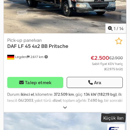
1
/
14
Pick-up panelvan
DAF
LF 45 4x2 BB Pritsche
€2.500
Legden
2.617 km
€2.900
Sabit fiyat KDV hariç
(€2.975 brüt)
Talep etmek
Ara
Durum:
ikinci el
, kilometre:
372.509 km
, güç:
134 kW (182,19 bg)
, ilk
tescil:
04/2003
, yakıt türü:
dizel
, toplam ağırlık:
7.490 kg
, bir sonraki
muayene (TÜV):
12/2025
, renk:
gümüş
, emisyon sınıfı:
Euro 3
, koltuk
sayısı:
3
, toplam uzunluk:
8.750 mm
, toplam genişlik:
2.550 mm
,
Küçük ilan
toplam yükseklik:
3.700 mm
, Donanım:
hidrolik arka platform
, *
Küresel başlıklı çekme cihazı * Küresel başlıklı çekme cihazı için