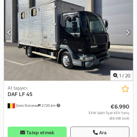
mekanik
, emisyon sınıfı:
Euro 3
, süspansiyon:
çelik
, Üretim yılı:
2004
,
Donanım:
ABS, düşük ses seviyesi, ek farlar, hidrolik arka
platform, hız sabitleyici
, USED VEHICLE Specifications /
Equipment: - FA LF 45.150 - 4-cylinder engine with 106 kW (150 HP)
Dkjdsyf E H Sjpfx Anror - Spier box body with BÄR tail lift - Tinted
windows - Sun visor - Electrically adjustable main mirrors - CD
radio - Fog lights - Roof hatch - Luxury driver’s seat - Electric
windows All information without guarantee; errors and prior sale
excepted.
1
/
20
At taşıyıcı
DAF
LF 45
€6.990
Grez-Doiceau
2.720 km
EXW Sabit fiyat KDV hariç
(€8.458 brüt)
Talep etmek
Ara