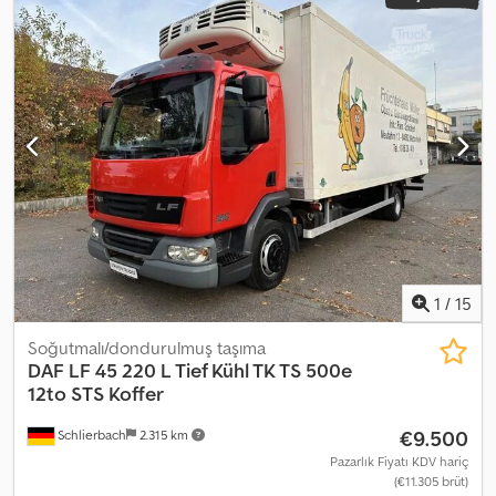
1
/
15
Soğutmalı/dondurulmuş taşıma
DAF
LF 45 220 L Tief Kühl TK TS 500e
12to STS Koffer
€9.500
Schlierbach
2.315 km
Pazarlık Fiyatı KDV hariç
(€11.305 brüt)