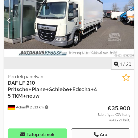
1
/
20
Perdeli panelvan
DAF
LF 210
Pritsche+Plane+Schiebe+Edscha+4
5 TKM+neuw
€35.900
Achim
2.533 km
Sabit fiyat KDV hariç
(€42.721 brüt)
Talep etmek
Ara