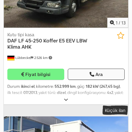
1
/
13
Kutu tipi kasa
DAF
LF 45-250 Koffer E5 EEV LBW
Klima AHK
Lübbecke
2.526 km
Fiyat bilgisi
Ara
Durum:
ikinci el
, kilometre:
552.999 km
, güç:
182 kW (247,45 bg)
,
ilk tescil:
07/2013
, yakıt türü:
dizel
, dingil konfigürasyonu:
4x2
, yakıt:
dizel
, renk:
siyah
, vites türü:
mekanik
, emisyon sınıfı:
Euro 5
,
yükleme alanı uzunluğu:
7.200 mm
, Üretim yılı:
2013
, Donanım:
ABS,
Küçük ilan
EBS (Elektronik Fren Sistemi), diferansiyel kilidi, hidrolik arka
platform, hız sabitleyici, klima, tır çekici bağlantısı
, - Klima
kontrolü - Merkezi yağlama Dkedpfx Anoxt Sliorsr