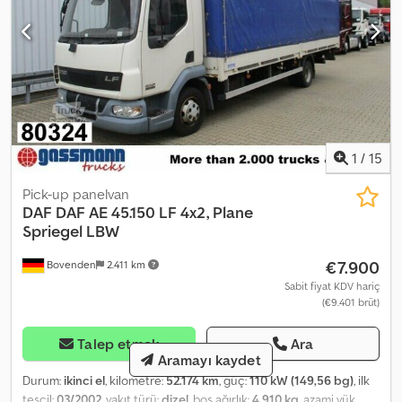
1
/
15
Pick-up panelvan
DAF
DAF AE 45.150 LF 4x2, Plane
Spriegel LBW
€7.900
Bovenden
2.411 km
Sabit fiyat KDV hariç
(€9.401 brüt)
Talep etmek
Ara
Aramayı kaydet
Durum:
ikinci el
, kilometre:
52.174 km
, güç:
110 kW (149,56 bg)
, ilk
tescil:
03/2002
, yakıt türü:
dizel
, boş ağırlık:
4.910 kg
, azami yük