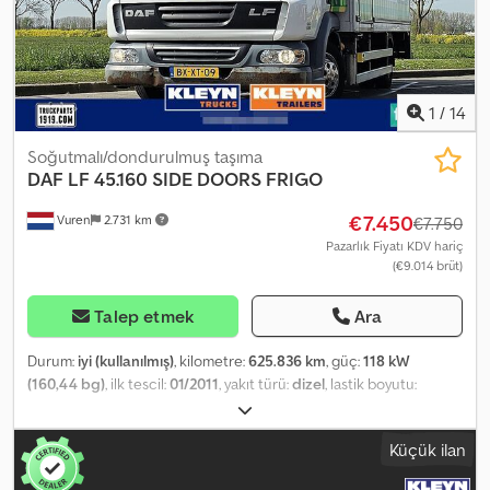
1
/
14
Soğutmalı/dondurulmuş taşıma
DAF
LF 45.160 SIDE DOORS FRIGO
€7.450
Vuren
2.731 km
€7.750
Pazarlık Fiyatı KDV hariç
(€9.014 brüt)
Talep etmek
Ara
Durum:
iyi (kullanılmış)
, kilometre:
625.836 km
, güç:
118 kW
(160,44 bg)
, ilk tescil:
01/2011
, yakıt türü:
dizel
, lastik boyutu:
205/75R17,5
, dingil konfigürasyonu:
4x2
, dingil mesafesi:
3.900 mm
,
yakıt:
dizel
, renk:
beyaz
, şoför kabini:
gündüz kabini
, vites türü:
Küçük ilan
otomatik
, vites sayısı:
6
, emisyon sınıfı:
Euro 5
, süspansiyon:
çelik-
hava
, koltuk sayısı:
2
, toplam uzunluk:
7.030 mm
, toplam genişlik: