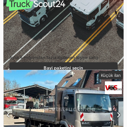
toplam uzunluk:
9.070 mm
, toplam genişlik:
2.540 mm
, izin verilen
dingil yükü (dingil 1):
4.480 kg
, izin verilen dingil yükü (dingil 2):
8.480 kg
, Üretim yılı:
2013
, Donanım:
ABS, elektrikli cam sistemi,
hidrolik arka platform, hidrolik direksiyon
, = Ek Seçenekler ve
Aksesuarlar = - Arka kapı - Disk frenler - Hareket engelleme
sistemi = Notlar = DAF LF 45 - 210, 2013, Euro 5 EEV, 351.000 km
Thermoking T1000 R, Dhollandia 1500 kg yükleme rampası = Ek
Bilgiler = Teknik Bilgiler Motor hacmi: 4.462 cc Maksimum ön aks
yükü: 4480 kg Maksimum arka aks yükü: 8480 kg Ağırlıklar Boş
ağırlık: 7.860 kg Yük kapasitesi: 4.230 kg Toplam ağırlık: 11.990 kg
Aylık 4 milyondan fazla ilgilenen kişiye satış
Maks. çekme yükü: 11.990 kg Dkjdpszq Efwefx Anrsr Fonksiyonel
Özellikler Yükleme rampası: 1500 kg Soğutma motoru: Dizel ve
Bayi paketini seçin
elektrikli Bakım APK (Teknik Periyodik Muayene): 05.2027'ye kadar
Küçük ilan
geçerli Tanımlama Plaka: 13-BBZ-8 = Şirket Bilgileri = Banka
Tekil ilan oluştur
Bilgileri: Rabobank hesabı: 39.33.10.655 IBAN:
NL73RABO0393310655 Hızlı kod: RABONL2U - İşlemden önce
banka bilgilerimizi her zaman kontrol edin! - Araçların
rezervasyonu, depozito ödenmeden mümkün değildir. - Yazım ve
içerik hataları, sunulan tüm araçlar için geçerlidir.