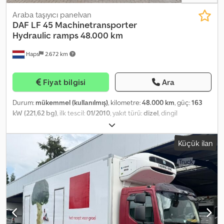
Araba taşıyıcı panelvan
DAF
LF 45 Machinetransporter
Hydraulic ramps 48.000 km
Haps
2.672 km
Fiyat bilgisi
Ara
Durum:
mükemmel (kullanılmış)
, kilometre:
48.000 km
, güç:
163
kW (221,62 bg)
, ilk tescil:
01/2010
, yakıt türü:
dizel
, dingil
konfigürasyonu:
4x2
, dingil mesafesi:
5.000 mm
, yakıt:
dizel
, renk:
sarı
, vites türü:
mekanik
, vites sayısı:
6
, emisyon sınıfı:
Euro 5
,
Küçük ilan
süspansiyon:
çelik-hava
, toplam uzunluk:
8.930 mm
, toplam
genişlik:
2.420 mm
, izin verilen dingil yükü (dingil 1):
4.480 kg
, izin
verilen dingil yükü (dingil 2):
8.480 kg
, Üretim yılı:
2010
, Donanım:
ABS, elektrikli cam sistemi, klima, merkezi kilitleme, tır çekici
bağlantısı
, = Diğer seçenekler ve donanımlar = - Ön çalışma farları
- Uzaktan kumandalı merkezi kilit - Havalı süspansiyonlu koltuklar -
Güneş siperliği = Notlar = 4x2 Euro 5 Kasa uzunluğu: 6,85 m
Yükleme alanı yüksekliği: 92 cm Hidrolik rampalar uzunluğu: 2,65 m