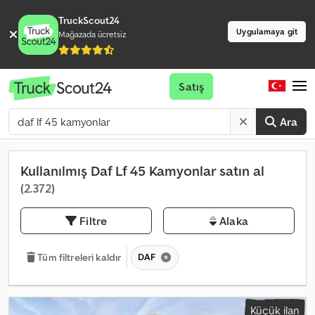
TruckScout24
Uygulamaya git
Mağazada ücretsiz
Satış
Ara
Kullanılmış Daf Lf 45 Kamyonlar satın al
(2.372)
Filtre
Alaka
DAF
Tüm filtreleri kaldır
Küçük ilan