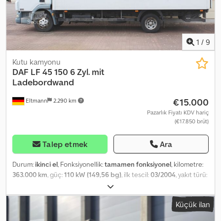
1
/
9
Kutu kamyonu
DAF
LF 45 150 6 Zyl. mit
Ladebordwand
€15.000
Eltmann
2.290 km
Pazarlık Fiyatı KDV hariç
(€17.850 brüt)
Talep etmek
Ara
Durum:
ikinci el
, Fonksiyonellik:
tamamen fonksiyonel
, kilometre:
363.000 km
, güç:
110 kW (149,56 bg)
, ilk tescil:
03/2004
, yakıt türü:
dizel
, boş ağırlık:
4.620 kg
, azami yük ağırlığı:
2.870 kg
, toplam
ağırlık:
7.490 kg
, lastik boyutu:
215 / 75 r 175
, dingil konfigürasyonu:
Küçük ilan
2 dingil
, bir sonraki muayene (TÜV):
05/2025
, yakıt:
dizel
, frenler:
motor freni
, renk:
beyaz
, şoför kabini:
gündüz kabini
, vites türü: