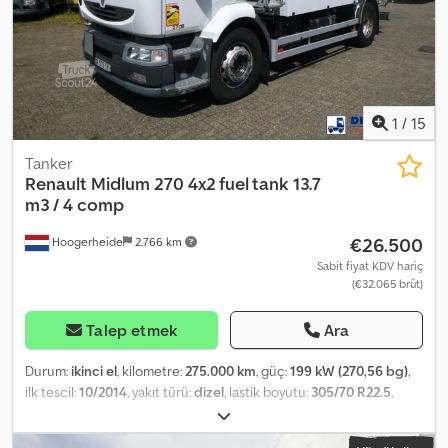
Silindir sayısı: 6 Motor hacmi: 7.146 cc Maksimum ön aks yükü: 5800
kg Maksimum arka aks yükü: 10900 kg Ağırlıklar Boş ağırlık: 10.165
kg Yükleme kapasitesi: 6.000 kg Azami ağırlık: 16.000 kg Maks.
Çekme gücü: 36.000 kg Fonksiyonel Yükleme rampası: Arka kapı,
2000 kg Tanımlama Plaka: BV-TF-23
1
/
15
Tanker
Renault
Midlum 270 4x2 fuel tank 13.7
m3 / 4 comp
€26.500
Hoogerheide
2.766 km
Sabit fiyat KDV hariç
(€32.065 brüt)
Talep etmek
Ara
Durum:
ikinci el
, kilometre:
275.000 km
, güç:
199 kW (270,56 bg)
,
ilk tescil:
10/2014
, yakıt türü:
dizel
, lastik boyutu:
305/70 R22.5
,
dingil konfigürasyonu:
4x2
, dingil mesafesi:
4.100 mm
, yakıt:
dizel
,
yakıt deposu kapasitesi:
280 l
, renk:
diğer
, şoför kabini:
gündüz