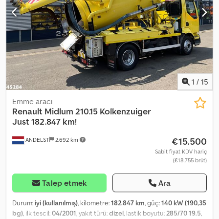
Midlum 180.10 Kasa/Atölye Kasası İlk tescil: 4/2011 sadece 107.500
KM (belgeli) Euro 5 emisyon sınıfı Çift kabin sürücü bölmesi, 6
koltuklu Otomatik şanzıman Çeki demiri Arka aks hava
süspansiyonu Dingil mesafesi: 4100 mm Lastikler: 235/75 R17.5 Djdjw
Hq Edjpfx Aniock Kasa ölçüleri: U:4,00 m x G:2,30 m x Y:2,00 m
Yükleme platformu Azami toplam ağırlık: 10.000 kg Boş ağırlık:
5.870 kg Araçlar bakımlı durumdadır. İhracat/net fiyat: 10.900 Euro
Tüm bilgiler taahhütsüzdür, hata yapma hakkı saklıdır.
1
/
15
Emme aracı
Renault
Midlum 210.15 Kolkenzuiger
Just 182.847 km!
€15.500
ANDELST
2.692 km
Sabit fiyat KDV hariç
(€18.755 brüt)
Talep etmek
Ara
Durum:
iyi (kullanılmış)
, kilometre:
182.847 km
, güç:
140 kW (190,35
bg)
, ilk tescil:
04/2001
, yakıt türü:
dizel
, lastik boyutu:
285/70 19.5
,