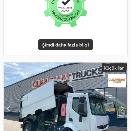
sabitleyici / hız kontrol sistemi * Ayarlanabilir direksiyon *
İmmobilizer * Yeni bir TÜV muayenesi istenirse, size memnuniyetle
bir teklif sunarız. Teklifimiz genel olarak YENİ TÜV muayenesi
OLMADAN sunulmaktadır. * Ticari olarak daha önce kullanılmış
ticari araçların öncelikli olarak ticarete ve ihracata satıldığını
anlamanızı rica ederiz (ör: küçük işletmeler, serbest meslek
sahipleri, tarım, dernekler veya diğer ticari faaliyetler). * Hata ve
Şimdi daha fazla bilgi
ara satış hakkı saklıdır.
Küçük ilan