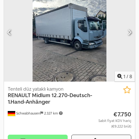
lastik ölçüsü:
295 / 80 R 22.5 / 8mm
, işletme ağırlığı:
16.000 kg
,
Donanım:
klima
,
1
/
8
Tenteli düz yataklı kamyon
RENAULT
Midlum 12.270-Deutsch-
1.Hand-Anhänger
€7.750
Schwabhausen
2.327 km
Sabit fiyat KDV hariç
(€9.222 brüt)