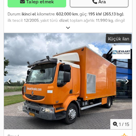
Talep etmek
Ara
Durum:
ikinci el
, kilometre:
602.000 km
, güç:
195 kW (265,13 bg)
,
ilk tescil:
12/2005
, yakıt türü:
dizel
, toplam ağırlık:
11.990 kg
, dingil
konfigürasyonu:
2 dingil
, vites türü:
mekanik
, emisyon sınıfı:
Euro 3
,
toplam genişlik:
2.550 mm
, toplam yükseklik:
4.000 mm
, yükleme
Küçük ilan
alanı uzunluğu:
7.300 mm
, yükleme alanı genişliği:
2.500 mm
,
yükleme alanı yüksekliği:
2.900 mm
, Donanım:
hidrolik arka
platform, navigasyon sistemi
, Çok sayıda ciddi olmayan e-posta
nedeniyle e-postlara yanıt verilmemektedir. WhatsApp Alman
kamyonu / 1. el 2 tonluk arka hidrolik lift Dcodpfoxz Uu Nox Anisk
Yaprak yaylı süspansiyon 2 x çeki demiri Römork, 1.850 Euro ek
ücret karşılığında "Hatalar, yazım yanlışları ve ara satış hakkı
saklıdır."
1
/
15