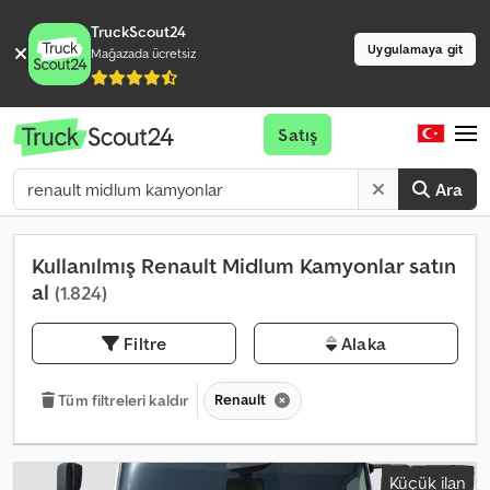
TruckScout24
Uygulamaya git
Mağazada ücretsiz
Satış
Ara
Kullanılmış Renault Midlum Kamyonlar satın
al
(1.824)
Filtre
Alaka
Renault
Tüm filtreleri kaldır
Küçük ilan