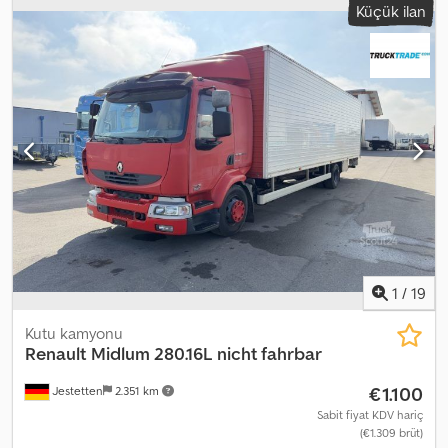
Küçük ilan
1
/
19
Kutu kamyonu
Renault
Midlum 280.16L nicht fahrbar
€1.100
Jestetten
2.351 km
Sabit fiyat KDV hariç
(€1.309 brüt)