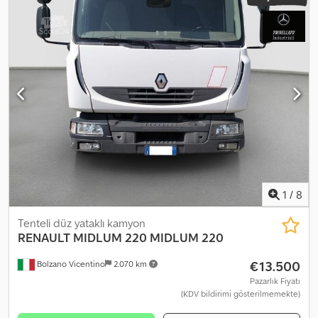
1
/
8
Tenteli düz yataklı kamyon
RENAULT MIDLUM 220
MIDLUM 220
€13.500
Bolzano Vicentino
2.070 km
Pazarlık Fiyatı
(KDV bildirimi gösterilmemekte)