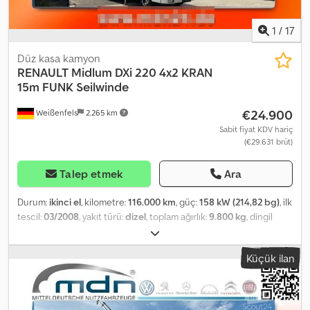
Talep üzerine tüm ülke genelinde teslimat. Çalışma saatleri:
Pazartesi'den Perşembe'ye 09:00-17:00 arası Cuma 09:00-14:00
1
/
17
arası ve randevu ile!!!
Düz kasa kamyon
RENAULT
Midlum DXi 220 4x2 KRAN
15m FUNK Seilwinde
€24.900
Weißenfels
2.265 km
Sabit fiyat KDV hariç
(€29.631 brüt)
Talep etmek
Ara
Durum:
ikinci el
, kilometre:
116.000 km
, güç:
158 kW (214,82 bg)
, ilk
tescil:
03/2008
, yakıt türü:
dizel
, toplam ağırlık:
9.800 kg
, dingil
konfigürasyonu:
2 dingil
, frenler:
retarder
, renk:
beyaz
, vites türü:
mekanik
, emisyon sınıfı:
Euro 4
, yükleme alanı uzunluğu:
6.390 mm
,
Küçük ilan
Donanım:
ABS, elektronik denge programı (ESP), is filtrasyon
filtresi, klima, vinç
, İç No: 256 Müşteri adına satıyoruz: Orijinal
durumdaki HMF vinçli Renault Midlum DXi * Renault * DXi 220 *
4x2 aks düzeni * Alüminyum kenarlı platformlu kasa * Platformlu