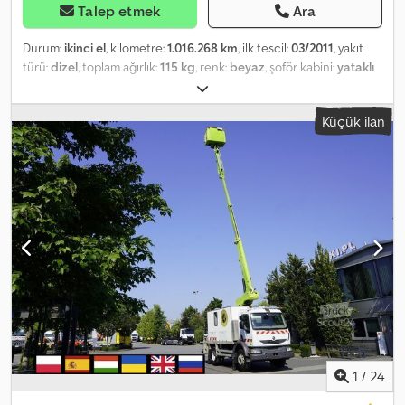
Talep etmek
Ara
Durum:
ikinci el
, kilometre:
1.016.268 km
, ilk tescil:
03/2011
, yakıt
türü:
dizel
, toplam ağırlık:
115 kg
, renk:
beyaz
, şoför kabini:
yataklı
kabin
, emisyon sınıfı:
Euro 5
, süspansiyon:
hava
, Üretim yılı:
2011
,
RENAULT MIDLUM, İKİ AKSLI, UZATILMIŞ ŞASİLİ + KATLANABİLİR
Küçük ilan
YÜK PLATFORMU Dodpfxozk D Nnj Anisck
1
/
24