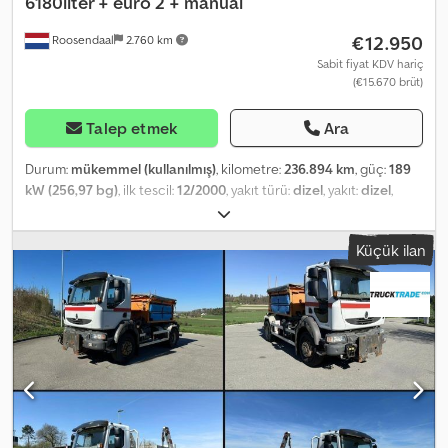
6180liter + euro 2 + manual
€12.950
Roosendaal
2.760 km
Sabit fiyat KDV hariç
(€15.670 brüt)
Talep etmek
Ara
Durum:
mükemmel (kullanılmış)
, kilometre:
236.894 km
, güç:
189
kW (256,97 bg)
, ilk tescil:
12/2000
, yakıt türü:
dizel
, yakıt:
dizel
,
renk:
beyaz
, şoför kabini:
gündüz kabini
, vites türü:
mekanik
,
Üretim yılı:
2000
, Donanım:
ABS, elektrikli ayna, elektrikli cam
Küçük ilan
sistemi, klima
, = Ek Seçenekler ve Aksesuarlar = Diğer - Yan güç
çıkışı (PTO) - Radyo/kaset çalar - Radyo/CD çalar - Alet kutusu -
Güç aktarma mili Diğer - Hız sınırlayıcı = Notlar = Dcedpeymrfqofx
Anijk VF642ACA00000889 = Ek Bilgiler = Boş ağırlık: 5.280 kg Yük
kapasitesi: 4.720 kg Toplam ağırlık: 0.000 kg Teknik durumu: çok iyi
Görünüm durumu: çok iyi Plaka: CW059YN = Şirket Bilgileri =
Herhangi bir sorunuz veya öneriniz olursa, bizimle iletişime
geçmekten çekinmeyin. 8 saat içinde yanıt garanti ediyoruz.
Fiyatlar KDV dahil değildir. Verilen bilgilerden herhangi bir hak
iddia edilemez. Ofis telefonu: MOB: (Hollandaca - İngilizce -