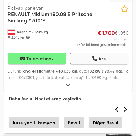
Pick-up panelvan
RENAULT
Midlum 180.08 B Pritsche
6m lang *2001*
€1.700
Bergheim / Salzburg
€1.950
2.042 km
Sabit fiyat
(KDV bildirimi gösterilmemekte)
Talep etmek
Ara
Durum:
ikinci el
, kilometre:
418.035 km
, güç:
132 kW (179,47 bg)
, ilk
tescil:
04/2001
, yakıt türü:
dizel
, toplam ağırlık:
7.490 kg
, renk:
beyaz
, vites türü:
mekanik
, koltuk sayısı:
2
, Üretim yılı:
2001
, ara
(İletişim · Telefon · Cep · WhatsApp) Dahili No.: 30 Şasi No.:
VF642ACA000002204 Araç Bilgileri: * Model: Renault Midlum
Daha fazla ikinci el araç keşfedin
180.08 B * Üst yapı: Kasalı * Toplam ağırlık: 7.490 kg * Boş ağırlık:
4.740 kg * Taşıma kapasitesi: 2.675 kg * Üst yapı uzunluğu: 6,10 m
Dcodpjyt N T Ssfx Anisk * Üst yapı genişliği: 2,43 m * Şanzıman:
Manuel * Durum: Tamamen kullanıma hazır * Net fiyat
i
Kasa yapılı kamyon
Bavul
Diğer Bavul
J