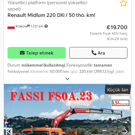
Yükseltici platform (personel yükseltici
sepet)
Renault
Midlum 220 DXi / 50 tho. km!
€19.700
Kraków
1.721 km
Pazarlık Fiyatı KDV hariç
(€24.231 brüt)
Talep etmek
Ara
Durum:
mükemmel (kullanılmış)
, Fonksiyonellik:
tamamen
fonksiyonel
, kilometre:
50.000 km
, güç:
220 kW (299,12 bg)
, yakıt
türü:
dizel
, boş ağırlık:
10.675 kg
, azami yük ağırlığı:
2.325 kg
, renk:
beyaz
, şoför kabini:
gündüz kabini
, vites türü:
otomatik
,
Küçük ilan
süspansiyon:
çelik
, koltuk sayısı:
3
, toplam uzunluk:
13.000 mm
,
Üretim yılı:
2014
, Donanım:
klima
, Renault Midlum 220 DXi / 50 bin
km! / France Elevateur 192 CPM Model Yılı: 2014 Kilometre: 50 bin
km Teknik Veriler Brüt Ağırlık: 13.000 kg Dcsdpfx Ajzrf Hkoniok
Ağırlık: 10.675 kg Yük Kapasitesi: 2.325 kg Güç: 220 HP Motor Hacmi:
4.764 cc Adblue Mekanik Süspansiyon France Elevateur 192CPM
Vinç Çalışma Menzili: 19 metre Sepet Yük Kapasitesi: 265 kg 2.000
Çalışma Saati Günlük Kabin, 3 Koltuk Otomatik Şanzıman Klima