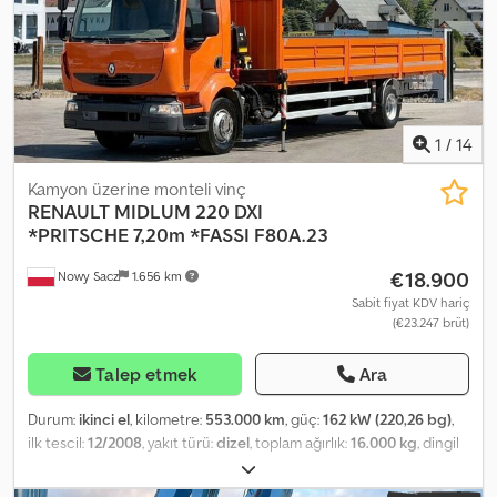
Radyo Takograf Geri Görüş Kamerası Araç, bir Renault
showroom'unda satın alındı ve kontrol edildi. İlk günden beri tek
sahibi, %100 kazasız. Çok iyi teknik ve görsel durumda!
1
/
14
Kamyon üzerine monteli vinç
RENAULT
MIDLUM 220 DXI
*PRITSCHE 7,20m *FASSI F80A.23
€18.900
Nowy Sacz
1.656 km
Sabit fiyat KDV hariç
(€23.247 brüt)
Talep etmek
Ara
Durum:
ikinci el
, kilometre:
553.000 km
, güç:
162 kW (220,26 bg)
,
ilk tescil:
12/2008
, yakıt türü:
dizel
, toplam ağırlık:
16.000 kg
, dingil
konfigürasyonu:
2 dingil
, frenler:
retarder
, renk:
turuncu
, vites
türü:
mekanik
, yükleme alanı uzunluğu:
7.200 mm
, yükleme alanı