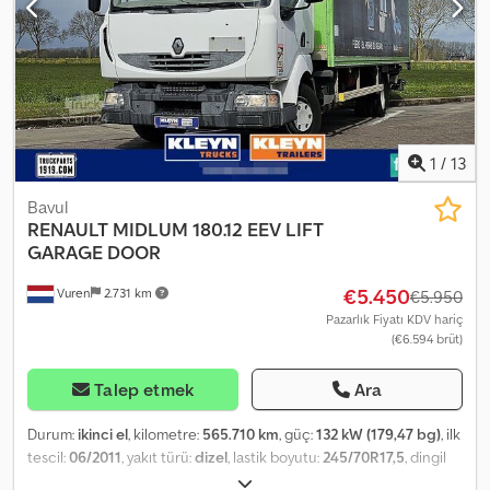
1
/
13
Bavul
RENAULT
MIDLUM 180.12 EEV LIFT
GARAGE DOOR
€5.450
Vuren
2.731 km
€5.950
Pazarlık Fiyatı KDV hariç
(€6.594 brüt)
Talep etmek
Ara
Durum:
ikinci el
, kilometre:
565.710 km
, güç:
132 kW (179,47 bg)
, ilk
tescil:
06/2011
, yakıt türü:
dizel
, lastik boyutu:
245/70R17,5
, dingil
konfigürasyonu:
4x2
, dingil mesafesi:
5.100 mm
, yakıt:
dizel
, renk: