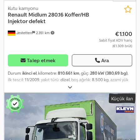
Kutu kamyonu
Renault
Midlum 280.16 Koffer/HB
Injektor defekt
€1.100
Jestetten
2.351 km
Sabit fiyat KDV hariç
(€1.309 brüt)
Talep etmek
Ara
Durum:
ikinci el
, kilometre:
810.661 km
, güç:
280 kW (380,69 bg)
,
ilk tescil:
11/2009
, yakıt türü:
dizel
, boş ağırlık:
8.500 kg
, azami yük
ağırlığı:
4.500 kg
, toplam ağırlık:
29.000 kg
, lastik boyutu:
285 / 70
R 19.5 / 8mm
, dingil konfigürasyonu:
4x2
, bir sonraki muayene
Küçük ilan
(TÜV):
11/2022
, şoför kabini:
gündüz kabini
, vites türü:
mekanik
,
emisyon sınıfı:
Euro 5
, süspansiyon:
çelik-hava
, koltuk sayısı:
2
,
toplam genişlik:
25.500 mm
, ön lastik ölçüsü:
285 / 70 R 19.5 /
8mm
, işletme ağırlığı:
13.000 kg
, Donanım:
klima
,