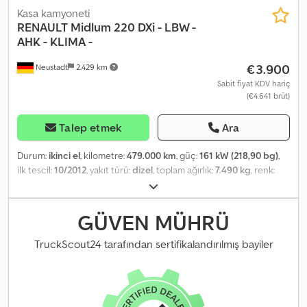
Kasa kamyoneti
RENAULT
Midlum 220 DXi - LBW -
AHK - KLIMA -
€3.900
Neustadt
2.429 km
Sabit fiyat KDV hariç
(€4.641 brüt)
Talep etmek
Ara
Durum:
ikinci el
, kilometre:
479.000 km
, güç:
161 kW (218,90 bg)
,
ilk tescil:
10/2012
, yakıt türü:
dizel
, toplam ağırlık:
7.490 kg
, renk:
beyaz
, vites türü:
mekanik
, emisyon sınıfı:
Euro 5
, koltuk sayısı:
3
,
toplam uzunluk:
7.950 mm
, toplam genişlik:
2.550 mm
, toplam
yükseklik:
3.450 mm
, Üretim yılı:
2012
, Donanım:
ABS, hidrolik arka
GÜVEN MÜHRÜ
platform, is filtrasyon filtresi, klima
, * Çeki demiri * Anti-blokaj
sistemi (ABS) * Isıtmalı dış dikiz aynaları * Elektrikli ayarlanabilir dış
TruckScout24 tarafından sertifikalandırılmış bayiler
aynalar * Yol bilgisayarı * Renkli camlar * Elektrikli camlar * Yük
alanında ahşap zemin * Klima * Hidrolik yükleme rampası * Havalı
süspansiyon * Motor freni * Şehiriçi sürücü kabini Dcsdpfxjzng
Dio Aniok * Polen filtresi * Radyo / CD * Hidrolik direksiyon * Hız