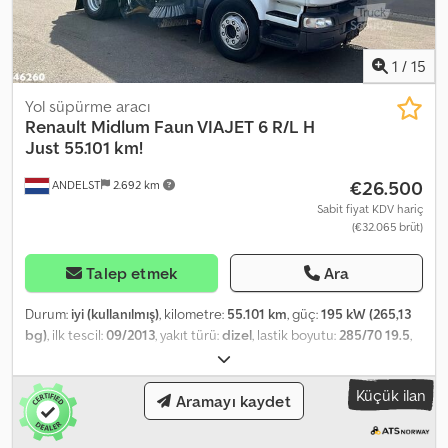
1
/
15
Yol süpürme aracı
Renault
Midlum Faun VIAJET 6 R/L H
Just 55.101 km!
€26.500
ANDELST
2.692 km
Sabit fiyat KDV hariç
(€32.065 brüt)
Talep etmek
Ara
Durum:
iyi (kullanılmış)
, kilometre:
55.101 km
, güç:
195 kW (265,13
bg)
, ilk tescil:
09/2013
, yakıt türü:
dizel
, lastik boyutu:
285/70 19.5
,
dingil konfigürasyonu:
4x2
, dingil mesafesi:
3.400 mm
, yakıt:
dizel
,
şoför kabini:
gündüz kabini
, vites türü:
mekanik
, emisyon sınıfı:
Küçük ilan
Euro 5
, süspansiyon:
çelik
, koltuk sayısı:
2
, toplam uzunluk:
6.500
Aramayı kaydet
mm
, toplam genişlik:
2.500 mm
, toplam yükseklik:
3.500 mm
, izin
verilen dingil yükü (dingil 1):
5.800 kg
, izin verilen dingil yükü (dingil