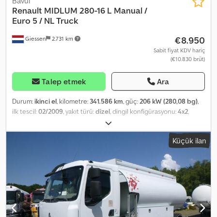
Bavul
Renault
MIDLUM 280-16 L Manual /
Euro 5 / NL Truck
€8.950
Giessen
2.731 km
Sabit fiyat KDV hariç
(€10.830 brüt)
Talep etmek
Ara
Durum:
ikinci el
, kilometre:
341.586 km
, güç:
206 kW (280,08 bg)
,
ilk tescil:
02/2009
, yakıt türü:
dizel
, dingil konfigürasyonu:
4x2
,
dingil mesafesi:
4.700 mm
, yakıt:
dizel
, renk:
diğer
, şoför kabini:
gündüz kabini
, vites türü:
mekanik
, emisyon sınıfı:
Euro 5
, koltuk
Küçük ilan
sayısı:
3
, toplam uzunluk:
7.700 mm
, toplam genişlik:
2.530 mm
, izin
verilen dingil yükü (dingil 1):
5.800 kg
, izin verilen dingil yükü (dingil
2):
10.900 kg
, yükleme alanı uzunluğu:
5.550 mm
, yükleme alanı
genişliği:
2.420 mm
, yükleme alanı yüksekliği:
2.580 mm
, Üretim yılı:
2009
, Donanım:
ABS, elektrikli ayna, elektrikli cam sistemi,
hidrolik arka platform, klima
, = Ek Seçenekler ve Aksesuarlar =
Dcedpfxszbmxbe Anijk Diğer - Elektrikli ayarlanabilir koltuklar -
Arka kapı Diğer - Radyo-CD çalar = Ek Bilgiler = Teknik Bilgiler