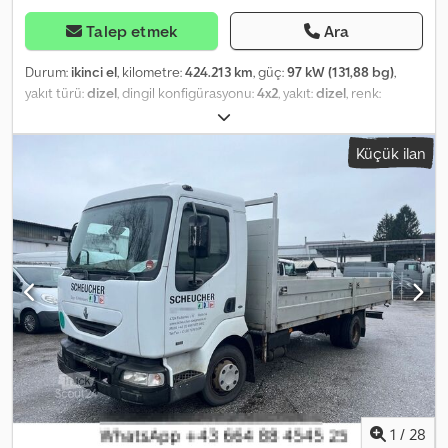
Talep etmek
Ara
Durum:
ikinci el
, kilometre:
424.213 km
, güç:
97 kW (131,88 bg)
,
yakıt türü:
dizel
, dingil konfigürasyonu:
4x2
, yakıt:
dizel
, renk:
turuncu
, vites türü:
mekanik
, Üretim yılı:
2002
, Renault Mildlum
180-12 Üretim yılı: 2002 Dcjdpeyda Tkjfx Aniek Kilometre: 424.213
Küçük ilan
km 4x2 çift kabin Manuel şanzıman 7 koltuk 3 tarafı damperli kasa
Arka çift teker! Azami yüklü ağırlık: 11.900 kg Boş ağırlık: 5.940 kg
Klima Elektrikli camlar Üst yapı: Forez Benne - TRIB 010789 = Diğer
Bilgiler = Kabin: çift Boş ağırlık: 5.940 kg Taşıma kapasitesi: 5.960 kg
Azami toplam ağırlık: 11.900 kg Üst yapı markası: Forez-Bennes
1
/
28