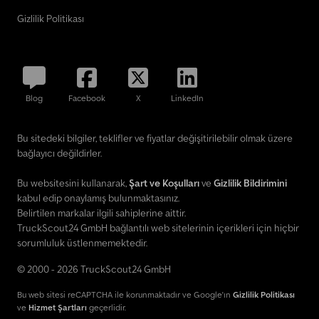
Gizlilik Politikası
Blog
Facebook
X
LinkedIn
Bu sitedeki bilgiler, teklifler ve fiyatlar değişitirilebilir olmak üzere
bağlayıcı değildirler.
Bu websitesini kullanarak,
Şart ve Koşulları
ve
Gizlilik Bildirimini
kabul edip onaylamış bulunmaktasınız.
Belirtilen markalar ilgili sahiplerine aittir.
TruckScout24 GmbH bağlantılı web sitelerinin içerikleri için hiçbir
sorumluluk üstlenmemektedir.
© 2000 - 2026 TruckScout24 GmbH
Bu web sitesi reCAPTCHA ile korunmaktadır ve Google'ın
Gizlilik Politikası
ve
Hizmet Şartları
geçerlidir.