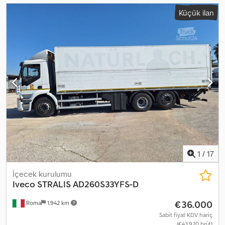
Küçük ilan
1
/
17
İçecek kurulumu
Iveco
STRALIS AD260S33YFS-D
€36.000
Roma
1.942 km
Sabit fiyat KDV hariç
(€43.920 brüt)