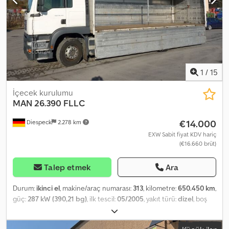
swinging wall box body Roof cover Dautel fold-under tail lift, type
DLB1500-44VR/2411U Dedpfx Abjinl I Djfjwa 2 bunk beds Sun visor
Load securing certificate Subject to errors
1
/
15
İçecek kurulumu
MAN
26.390 FLLC
€14.000
Diespeck
2.278 km
EXW Sabit fiyat KDV hariç
(€16.660 brüt)
Talep etmek
Ara
Durum:
ikinci el
, makine/araç numarası:
313
, kilometre:
650.450 km
,
güç:
287 kW (390,21 bg)
, ilk tescil:
05/2005
, yakıt türü:
dizel
, boş
ağırlık:
10.760 kg
, azami yük ağırlığı:
14.240 kg
, toplam ağırlık:
26.000 kg
, lastik boyutu:
315/80 r22,5
, dingil konfigürasyonu:
3