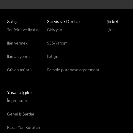
Diğer Yem Teknolojisi
Diğer Çalışma Aşamaları Diğer
Satış
Servis ve Destek
Şirket
Diğer Çöp/İmha
Tarifeler ve fiyatlar
Giriş yap
İşler
Diğer Öğütücüler
İlan vermek
SSS/Yardım
Diğer Şasi
İlanları yönet
İletişim
Güven mührü
Sample purchase agreement
Yasal bilgiler
İmpressum
Genel İş Şartları
Pazar Yeri Kuralları