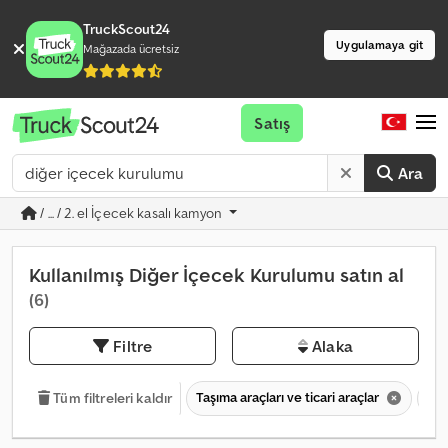
TruckScout24
Uygulamaya git
Mağazada ücretsiz
Satış
Ara
/ ... / 2. el İçecek kasalı kamyon
Kullanılmış Diğer İçecek Kurulumu satın al
(6)
Filtre
Alaka
Taşıma araçları ve ticari araçlar
7,5
Tüm filtreleri kaldır