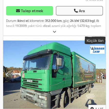
Talep etmek
Ara
Durum:
ikinci el
, kilometre:
312.000 km
, güç:
24 kW (32,63 bg)
, ilk
tescil:
11/2009
, yakıt türü:
dizel
, azami yük ağırlığı:
1.470 kg
, toplam
ağırlık:
26.000 kg
, lastik boyutu:
315/80r22.5
, dingil konfigürasyonu:
6x4
, dingil mesafesi:
5.100 mm
, frenler:
motor freni
, renk:
beyaz
,
Küçük ilan
şoför kabini:
gündüz kabini
, vites türü:
mekanik
, emisyon sınıfı:
Euro 5
, süspansiyon:
hava
, yükleme alanı uzunluğu:
8.200 mm
,
yükleme alanı genişliği:
2.460 mm
, yükleme alanı yüksekliği:
2.100
mm
, Üretim yılı:
2009
, Donanım:
ABS, araba tescili, hidrolik arka
platform, klima, spoiler
, IVECO STRALIS AD260S33Y/FS-D -
Chassis WJME2NNJ404371666 First Registration Year: EURO 5
Technical Specifications: Cursor 8 – 7,790 CC – 330 HP – 312,542
km 9-speed manual gearbox + reverse Body: Exterior / interior
cab in white Tyres: size 315/80R22.5 CHASSIS: Wheelbase: 5,100
mm – Short cab / low roof 'Active Day' version – Front, rear, and
third axle air suspension – Rear liftable third steering axle – GVW:
26 t – Payload: 14.74 t TRUCK TECHNICAL EQUIPMENT: Engine:
Cursor 8, 7,790 cc, 330 HP, ZF 9-speed manual transmission 9s
1310 To 12as 2330 Td Liftable and steering third axle Rear air
1
/
15