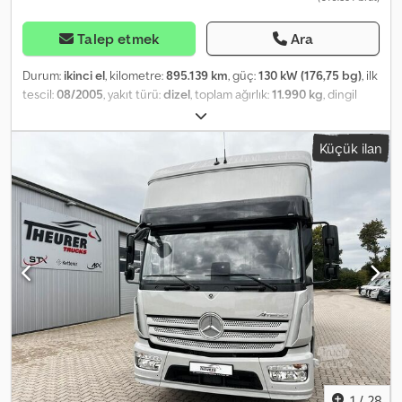
Talep etmek
Ara
Durum:
ikinci el
, kilometre:
895.139 km
, güç:
130 kW (176,75 bg)
, ilk
tescil:
08/2005
, yakıt türü:
dizel
, toplam ağırlık:
11.990 kg
, dingil
konfigürasyonu:
2 dingil
, renk:
beyaz
, vites türü:
mekanik
, emisyon
sınıfı:
Euro 3
, toplam genişlik:
2.600 mm
, toplam yükseklik:
3.700
Küçük ilan
mm
, Üretim yılı:
2005
, Donanım:
klima
, Özel donanım: Çift hatlı
römork freni, 24V / 15 pinli römork soketi, Audiosystem: Truckline
CC 65 / 70 radyo ve kaset çalar dahil, güçlendirilmiş akü, eller
serbest telefon kiti, ekometreli grafik bilgi ekranı, yükleme rampası
montajı için arka lambalar, hidrolik direksiyon LS 6 / LS 8, yakıt
deposu: 180 lt plastik, tavan hava yönlendirici, yan yedek lastik
kaldırıcı, yükleme rampası anahtarı, voltaj dönüştürücü 24V/12V 8A,
arka çamurluk sprey koruması, ağır hizmet tipi arka aks
stabilizatörü (aşırı yüksek yükler için), şasiye sabitli saklama kutusu,
römork bağlantısı için travers, ısı yalıtımlı camlar Diğer donanımlar:
Aks konfigürasyonu: 4x2, dış aynalar elektrikli ayarlanabilir ve
ısıtmalı, dağıtıcı konsol, tavan kapağı (çelik), kabin: S (kısa),
süspansiyon: yaprak/hava, 80A alternatör, 6 vitesli şanzıman - Tip: G
56-6, arka aks H 4, dişli çark 368, iç mekan filtresi: polen filtresi,
1
/
28