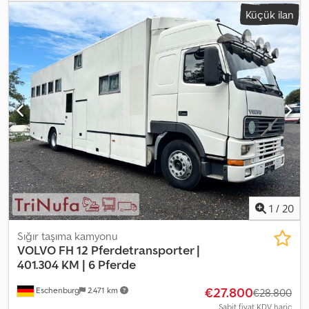
klima, navigasyon sistemi, park ısıtıcısı
, Actros 1835, orijinalinde
Küçük ilan
70.000 km, 5-6 at gücü, açılır tavanlı, tam donanımlı yaşam alanı.
Crodpfozp Sp Tjx Acmsf AYNI DONANIMA SAHİP, 55.000 km'de,
2016 model aynı araç 189.000 € net fiyata (veya 19% KDV dahil)
olarak da mevcuttur.
1
/
20
Sığır taşıma kamyonu
VOLVO
FH 12 Pferdetransporter |
401.304 KM | 6 Pferde
€27.800
Eschenburg
2.471 km
€28.800
Sabit fiyat KDV hariç