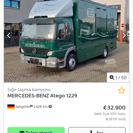
kompakt, tam donanımlı yaşam alanı ve açılır tavan. Hemen
Kullanılabilir Fiyat talep üzerine Sadece randevu ile ziyaret
mümkündür.
1
/
50
Sığır taşıma kamyonu
MERCEDES-BENZ
Atego 1229
€32.900
Salzgitter
2.408 km
Sabit fiyat KDV hariç
(€39.151 brüt)
Talep etmek
Ara