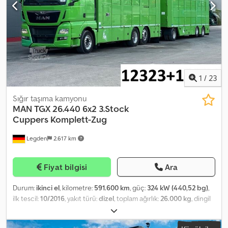
17,88 = 53,64 m² * Boş ağırlık: 13.720 kg Csdpfx Acszq Nx Uomorf *
sürücü kabinindeki koltuklar: sürücü koltuğu sırtı katlanabilir,
Periyodik muayene: 11.2026 * Lastik değişimi: 05.2027 -----İç araç
voltaj dönüştürücü 24V / 12V 10 A, ön çamurluk, dış sol tarafta
numarası: 12323 Hatalar ve önceden satış mahfuzdur.
saklama bölmesi, sürücü kabini 24V prizi, takograf / AB kontrol
cihazı, sürücü kabini için kapı uzatması, aerodinamik olarak
şekillendirilmiş alt şasi kaplaması, ön alt koruma, CB telsiz ön
hazırlığı, geçiş ücreti tahsilat sistemi ön hazırlığı, ön aks eğimli,
regüleli su pompası, izin verilen toplam ağırlık 25,00 t, ek ısıtma (su)
1
/
23
Sığır taşıma kamyonu
MAN
TGX 26.440 6x2 3.Stock
Cuppers Komplett-Zug
Legden
2.617 km
Fiyat bilgisi
Ara
Durum:
ikinci el
, kilometre:
591.600 km
, güç:
324 kW (440,52 bg)
,
ilk tescil:
10/2016
, yakıt türü:
dizel
, toplam ağırlık:
26.000 kg
, dingil
konfigürasyonu:
3 dingil
, bir sonraki muayene (TÜV):
11/2026
, renk:
yeşil
, vites türü:
otomatik
, emisyon sınıfı:
Euro 6
, Donanım:
klima,