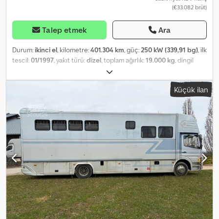
(€33.082 brüt)
Talep etmek
Ara
Durum:
ikinci el
, kilometre:
401.304 km
, güç:
250 kW (339,91 bg)
, ilk
tescil:
01/1997
, yakıt türü:
dizel
, toplam ağırlık:
19.000 kg
, dingil
konfigürasyonu:
2 dingil
, renk:
beyaz
, vites türü:
mekanik
, emisyon
sınıfı:
euro2
, toplam genişlik:
2.550 mm
, yükleme alanı uzunluğu:
Küçük ilan
4.770 mm
, Üretim yılı:
1997
, Donanım:
ABS, klima, park ısıtıcısı
,
Volvo FH 12 horse transporter | 401,304 km | Living accommodation
| 6 horses | Aluminium body | - Year of manufacture: 1997 - Diesel
engine, 250 kW / 340 HP, Euro 2 - 401,304 km, original mileage -
Manual transmission, 8 gears - Air conditioning - Auxiliary heater
(stationary heating) - Cruise control - Power inverter - External
power connection - Electric roof hatches - Winch - Fresh- and
waste water tanks - Double-glazed windows - 8 registered seats -
6 sleeping berths - 5 horse stalls - Kitchen - WC / Toilet / Shower -
Microwave - Refrigerator - Freezer - Aluminium body - Front tyres
approx. 40%, air suspension - Rear tyres approx. 50%, air
suspension - Permissible gross weight: 19,000 kg - Curb weight:
16,040 kg - Payload: 2,960 kg - Cargo length: 4,770 mm Swedish