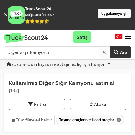
TruckScout24
Uygulamaya git
Mağazada ücretsiz
Satış
Ara
/ ... / 2. el Canlı hayvan ve at taşımacılığı için kamyon
Kullanılmış Diğer Sığır Kamyonu satın al
(132)
Filtre
Alaka
Taşıma araçları ve ticari araçlar
7,5
Tüm filtreleri kaldır