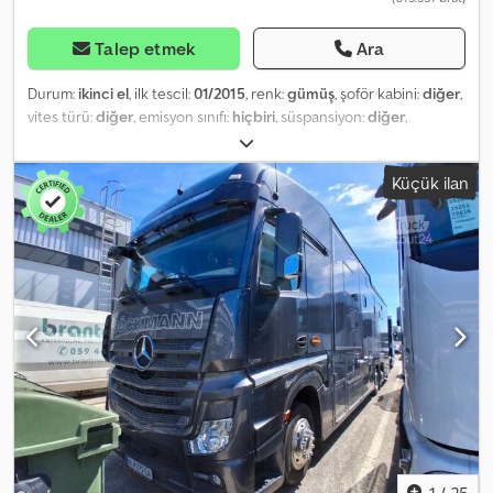
Talep etmek
Ara
Durum:
ikinci el
, ilk tescil:
01/2015
, renk:
gümüş
, şoför kabini:
diğer
,
vites türü:
diğer
, emisyon sınıfı:
hiçbiri
, süspansiyon:
diğer
,
yükleme alanı hacmi:
35 m³
, yükleme alanı uzunluğu:
7.220 mm
,
yükleme alanı genişliği:
2.380 mm
, yükleme alanı yüksekliği:
2.050
Küçük ilan
mm
, (DE), Walter Fuchs hayvan taşıma aracı üst yapısı, 2 katlı,
alüminyum, yükleme alanı 7,22x2,38x2,05 m, 1. sahibi, Ayrıca
kamyonunuzu satın alıyoruz veya takas yoluyla kabul ediyoruz.
WhatsApp ve Viber üzerinden çevrimiçi inceleme imkanı. Almanya
ve Avrupa'daki adresinize veya uluslararası limanlara ek ücret
karşılığında teslimat ayarlayabiliriz. İsteğiniz üzerine, sizin için TÜV
denetimi yaparak (ücretli) uzaktan kalite kontrolü hizmeti
sunabiliriz. Almanya'daki müşterilerimiz için hızlı ve kolay finansman
seçenekleri. AB dışına yapılan ihracatta, yasal KDV tutarı teminat
olarak yatırılmalıdır. Hatalar ve aracı kurumlar saklıdır. Diğer
tekliflerimizi web sitemizde bulabilirsiniz. Tüm sorularınızı
yanıtlamaktan memnuniyet duyarız. Almanca ve İngilizce: ,, Çekçe,
Fransızca, Rusça, Bulgarca, Almanca ve İngilizce: ., Tüm bilgiler
garanti kapsamı dışındadır, ekipman ve aksesuarlar dahil.
1
/
25