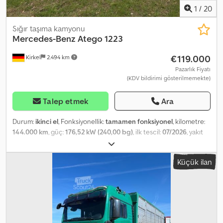
registration Subject to changes and errors. Cedpfey Uvd Iex
1
/
20
Acmorf
Sığır taşıma kamyonu
Mercedes-Benz
Atego 1223
€119.000
Kirkel
2.494 km
Pazarlık Fiyatı
(KDV bildirimi gösterilmemekte)
Talep etmek
Ara
Durum:
ikinci el
, Fonksiyonellik:
tamamen fonksiyonel
, kilometre:
144.000 km
, güç:
176,52 kW (240,00 bg)
, ilk tescil:
07/2026
, yakıt
türü:
dizel
, toplam ağırlık:
13.500 kg
, bir sonraki muayene (TÜV):
04/2027
, yakıt:
dizel
, şoför kabini:
yataklı kabin
, vites türü:
Küçük ilan
otomatik
, vites sayısı:
6
, emisyon sınıfı:
Euro 4
, süspansiyon:
hava
,
Üretim yılı:
2007
, Donanım:
ABS, AdBlue, Takograf, araç içi
bilgisayar, diferansiyel kilidi, elektrikli ayna, elektrikli cam
sistemi, hidrolik direksiyon, hız sabitleyici, kablo vinçi, klima,
koltuk ısıtıcı, park klima, park ısıtıcısı, retarder, sisal lambaları, tır
çekici bağlantısı
, ATEGO 1324 L, 240 HP, Euro 4 Arka aks, hava