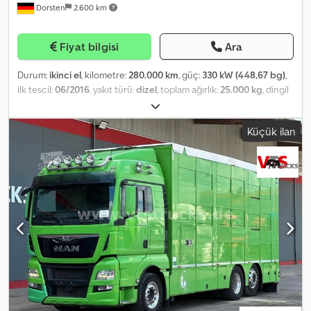
Dorsten
2.600 km
pencere * Atların arkasında 6 sürgülü pencere * 3 adet UV
korumalı cam tavan havalandırması * 3 aydınlatma * 3 elektrikli
tavan havalandırıcı * At bölümüne dış kapı * Bağlama ipleri * Ot ağı
Fiyat bilgisi
Ara
askıları * İç aydınlatma mavi ve beyaz * Klima * Radyo * Isıtma *
Elektrikli ayarlanabilir ve ısıtmalı dış aynalar * Elektrikli camlar *
Durum:
ikinci el
, kilometre:
280.000 km
, güç:
330 kW (448,67 bg)
,
Arka hava süspansiyonu * Sis farları * Merkezi kilit * Şoför koltuğu
ilk tescil:
06/2016
, yakıt türü:
dizel
, toplam ağırlık:
25.000 kg
, dingil
havalı süspansiyonlu Crjdezc T I Eepfx Acmjf * Sürücü kabininde 3
konfigürasyonu:
3 dingil
, bir sonraki muayene (TÜV):
10/2026
, renk:
koltuk Araç şu anda kayıtlıdır. DİKKAT!!!! MUTLAKA OKUYUN!!!! Ara
mavi
, vites türü:
otomatik
, Üretim yılı:
2016
, Donanım:
ABS,
satışı açıkça saklı tutuyoruz, çünkü bu ürünü diğer platformlarda
Küçük ilan
elektronik denge programı (ESP), klima, navigasyon sistemi,
da sunuyoruz. Yanlış bir izlenim oluşmaması için mutlaka yerinde
park ısıtıcısı
, Özel ekipman: Ortam aydınlatması LED, Bluetooth
görüp kontrol etmenizi öneririz. Randevu ile istenen her zaman
özellikli ses-navigasyon sistemi, egzoz sağ tarafa dışa doğru,
inceleme ve kontrol imkanı vardır ve bu husus özellikle arzu edilir!!!
bataryalar üst üste yerleştirilmiş, Bi-Xenon farlar, fren bağlantısı
Tüm bilgiler bağlayıcı değildir! Hatalar ve değişiklikler saklıdır.
standart ve DuoMatic, sürücü kabininde basınçlı hava bağlantısı,
Belirtilen iç ölçüler yaklaşık değerlerdir. HER TÜRLÜ ARAÇ ve
sürücü kabini tavanında basınçlı hava kornaları (2), sürücü
EKİPMAN TAKAS VE SATIN ALMA OLANAĞI!!! TAKAS VE FARK
kabininde elektrik tesisatı ön hazırlığı 24V / 100 A, ön cam renkli,
ÖDEYEREK ALIM MÜMKÜNDÜR!!! Teşhir alanı: 58285 Gevelsberg,
jeneratör 150 A, klima sistemi, yakıt tankı: 390 litre alüminyum,
Am Sinnerhoop 17 Çalışma saatleri: Pazartesi - Cuma 8.30 - 17.00,
soğutucu kutu / buzdolabı, direksiyon destek pompası regüle
Cumartesi 8.30 - 14.00 Her zaman stokta 500’den fazla yeni ve
edilmemiş, sürücü kabininin yan tarafında hava girişi, tavan hava
ikinci el römork!!! Pegasus Anhänger Am Sinnerhoop 17 58285
yönlendirici (sabitleme yapılabilir), motor freni güçlendirilmiş, takip
Gevelsberg Tel.: Fax:
aksı yönlendirilebilir, yardımcı tahrik MB 131-2c,
parametrelendirilebilir özel modül, yedek lastik, sigorta otomatı,