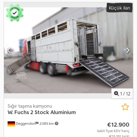
Küçük ilan
1
/
12
Sığır taşıma kamyonu
W. Fuchs 2 Stock Aluminium
€12.900
Deggendorf
2.085 km
Sabit fiyat KDV hariç
(€15.351 brüt)