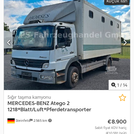
Küçük ilan
navigasyon sistemi, park ısıtıcısı
, MAN TGX 26.440 3 Katlı Cuppers
(12323) * Çok fonksiyonlu direksiyon * Klima * Park ısıtıcısı * 2.
Uyku yatağı * Soğutucu kutu * Navigasyon sistemi * Mesafe
kontrollü hız sabitleyici Cjdpfx Acezq Nwqomjrf *
Direksiyonlu/Kaldırılabilir aks * Tam hava süspansiyonu * 3 Katlı
Cuppers Hayvan taşıma üst yapısı * Hidrolik yükleme rampası *
Kaldırılabilir tavan * Su kabı * Ayırma ızgarası * 3 x 17,88 = 53,64 m² *
Boş ağırlık: 13.720 kg * Periyodik Muayene: 11.2026 * Lastik
Muayenesi: 05.2027 -----Cuppers LVA 09-16 AL 3 Katlı Hayvan
Taşıma Römorku (12324) * Kaldırılabilir tavan * Hidrolik yükleme
rampası * Kaldırılabilir aks * BPW akslar * Ayırma ızgarası * Su kabı *
3 x 18,40 = 55,20 m² * Boş ağırlık: 8.040 kg * Periyodik Muayene:
11.2026 * Lastik Muayenesi: 05.2027 -----İç araç numarası: 12323 +
12324 Hatalar ve ön satışlar saklıdır.
1
/
14
Sığır taşıma kamyonu
MERCEDES-BENZ
Atego 2
1218*Blatt/Luft*Pferdetransporter
€8.900
Steinfeld
2.565 km
Sabit fiyat KDV hariç
(€10.591 brüt)