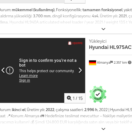
Durum:
mükemmel (kullanılmış)
, Fonksiyonellik:
tamamen fonksiyonel
, yakı
aldırma yüksekliği:
3.700 mm
, dingil konfigürasyonu:
4x4
, Üretim yılı:
2021
, ç
klima
, Hyundai HL940A articulated wheel loader / year 2021 / weight 13.5 t 
8,400 h Operating weight: 13,500 kg Dcodozrfvxepfx Abvsk Engine power: 1
conditioning Joystick control Differential lock 4x4 drive 4-speed transmis
Additional hydraulic lines Maximum bucket lift height: 370 cm Bucket capa
Yükleyici
Hyundai
HL975AC
from and serviced at the Hyundai service center. 100% accident-free Excel
owner from new.
Almanya
2.357 km
1
/
15
Durum:
ikinci el
, Üretim yılı:
2022
, çalışma saatleri:
2.996 h
, 2022 | Hyundai HL9
saat 📍Konum: Almanya 🚛 Hedefinize teslimat mevcuttur – Nakliye maliyeti
racımızı kullanın! 💰 Şimdi 124.800 EUR karşılığında satın alın veya bir teklif 
deme imkanı mevcuttur (onaya tabidir)* 👷‍♂️ Bağımsız bir uzman tarafından 