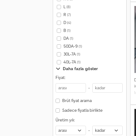
o
L
(8)
f
R
(7)
K
y
D
(4)
B
(1)
DA
(1)
s
50DA-9
(1)
30L-7A
(1)
40L-7A
(1)
Daha fazla göster
Fiyat:
-
k
s
Brüt fiyat arama
0
Sadece fiyatla birlikte
m
Üretim yılı:
-
s