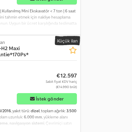
| Kullanılmış Mini Ekskavatör < 7 ton | 6 saat
erini tahmin etmek için nakliye hesaplama
sunun. Uygun bir ücret karşılığında teslimatta
nmiştir 0 İnceleme noktası 0 onaylandı ✅ 0
ları veya bir videoyu görmek ister misiniz?
Küçük ilan
referansı sıklıkla kullanılır. Dodezh Ilujpfx
van
-H2 Maxi
arafından kapsamlı inceleme ✔ Şantiyeye
ntie*170Ps*
ri 🔄 Diğer ekipman seçeneklerini
şlı araçlar ve kaynaklar sunuyoruz –
€12.597
Sabit fiyat KDV hariç
(€14.990 brüt)
İstek gönder
8/2016
, yakıt türü:
dizel
, toplam ağırlık:
3.500
oplam uzunluk:
6.000 mm
, yükleme alanı
litleme, navigasyon sistemi
, Çevrimiçi satın
hatsApp üzerinden sohbet edin: Satış