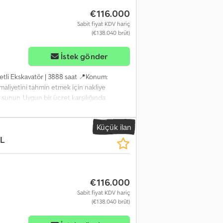
€116.000
Sabit fiyat KDV hariç
(€138.040 brüt)
İstek gönder
letli Ekskavatör | 3888 saat 📍Konum:
aliyetini tahmin etmek için nakliye
f sunun. Uygun bir ücret karşılığında
tarafından incelenmiştir 63 kontrol noktası,
ullanılmış ekskavatör kapsamlı bir temizliğe
Küçük ilan
r hidrolik pompaya sahiptir, tüm
L
 raporunu, ek fotoğrafları veya bir videoyu
ın olarak kullanılan referans "41100 Equippo"
ler tarafından kapsamlı inceleme ✔
 seçenekleri 🔄 Diğer ekipman
€116.000
i için kullanışlı araçlar ve kaynaklar
Sabit fiyat KDV hariç
(€138.040 brüt)