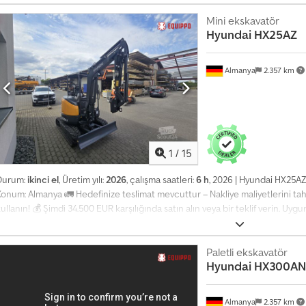
naylandı ✅, 2'si eksik ℹ️, 0 harcama ⚠️ 📌 Müfettişin Yorumu: İyi durumda, çalı
onksiyonlar çalışıyor, kapsamlı bir temizliğe ihtiyaç duyuyor, kepçe bıçağı o
Mini ekskavatör
Hyundai
HX25AZ
apsamlı incelemeyi, ek fotoğrafları veya bir videoyu görmek ister misiniz? İp
aparken "41119 Equippo" referansı yaygın olarak kullanılır. 💡 Bu makinenin
Profesyoneller tarafından kapsamlı inceleme ✔ Şantiyeye teslimat imkanı ✔ 
Almanya
2.357 km
Güvenli ve esnek ödeme seçenekleri 🔄 Diğer ekipman seçeneklerini değ
ahipleri ve operatörleri için kullanışlı araçlar ve kaynaklar sunuyoruz – plat
1
/
15
Durum:
ikinci el
, Üretim yılı:
2026
, çalışma saatleri:
6 h
, 2026 | Hyundai HX25AZ |
Konum: Almanya 🚛 Hedefinize teslimat mevcuttur – Nakliye maliyetlerini ta
ullanın! 💰 Şimdi 34.500 EUR karşılığında satın alın veya bir teklif verin. Uy
eçeneği mevcuttur (onaya tabidir)* 👷‍♂️ Bağımsız bir uzman tarafından inc
 eksiklik ℹ️ 0 gider ⚠️ 📌 Müfettişin Yorumu: 📄 Kapsamlı incelemeyi, ek foto
isiniz? İpucu: Daha fazla ayrıntı ararken çevrimiçi olarak yaygın olarak kull
Paletli ekskavatör
Hyundai
HX300AN
Djdpfx Aezrn Dfebveck 💡 Bu makine ve hizmetimizin neden öne çıktığı: ✔ P
✔ Şantiyeye teslimat imkanı ✔ Para İade Garantisi ✔ Güvenli ve esnek öde
eçeneklerini değerlendiriyor musunuz? Tüm ekipman sahipleri ve operatörler
Almanya
2.357 km