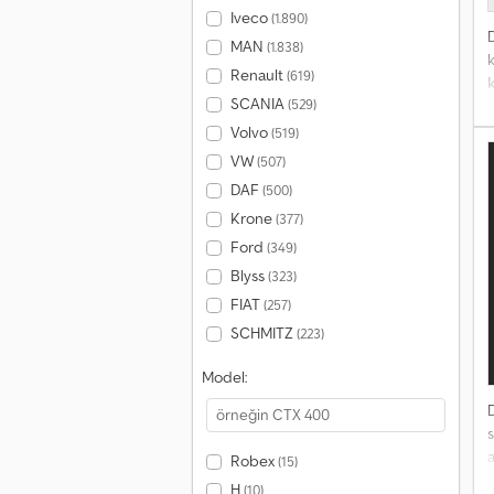
Iveco
(1.890)
MAN
(1.838)
k
Renault
(619)
SCANIA
(529)
Volvo
(519)
VW
(507)
DAF
(500)
Krone
(377)
Ford
(349)
Blyss
(323)
FIAT
(257)
SCHMITZ
(223)
Model:
a
Robex
(15)
ö
H
(10)