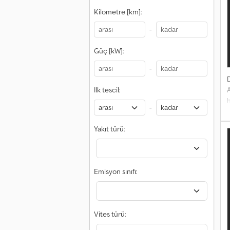
s
Kilometre [km]:
-
Güç [kW]:
-
Ilk tescil:
h
-
t
4
Yakıt türü:
i
g
Emisyon sınıfı:
s
s
Vites türü: