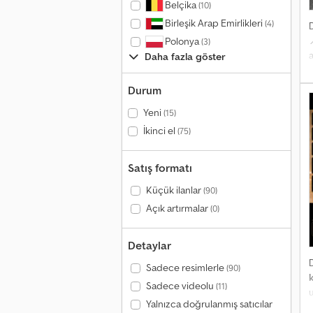
Belçika
(10)
Birleşik Arap Emirlikleri
(4)

Polonya
(3)
a
Daha fazla göster
ö
e
Durum
İ
Yeni
(15)
İkinci el
(75)
p
Satış formatı
Küçük ilanlar
(90)
Açık artırmalar
(0)
Detaylar
Sadece resimlerle
(90)
Sadece videolu
(11)
Yalnızca doğrulanmış satıcılar
a