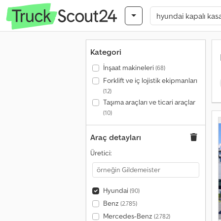
Kategori
İnşaat makineleri
(68)
Forklift ve iç lojistik ekipmanları
(12)
Taşıma araçları ve ticari araçlar
(10)
Araç detayları
Üretici:
Hyundai
(90)
Benz
(2.785)
Mercedes-Benz
(2.782)