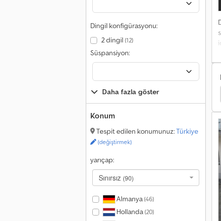
Dingil konfigürasyonu:
2 dingil
(12)
i
Süspansiyon:
k
k
h
k
Daha fazla göster
err Tekerlekli Yükleyici
Hanomag Tekerlekli Yükleyici
v
Konum
Tespit edilen konumunuz:
Türkiye
e
(değiştirmek)
yarıçap:
Sınırsız
(90)
Almanya
(46)
Hollanda
(20)