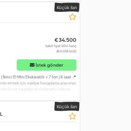
şır durumda bir paletli yükleyici, tüm
Küçük ilan
narılmalı, sağ basamak ve kapak eğrilmiş. 📄
ucu: Daha fazla ayrıntı için çevrimiçi arama
 ve hizmetimizin öne çıkma nedenleri: ✔
Para İade Garantisi Dcjdszrn Dljpfx Abvjk ✔
erlendiriyor musunuz? Tüm ekipman
€34.500
formumuzda kolayca erişilebilir.
Sabit fiyat KDV hariç
(€41.055 brüt)
İstek gönder
 İkinci El Mini Ekskavatör < 7 ton | 6 saat 📍
hmin etmek için nakliye hesaplama aracımızı
gun bir ücret karşılığında teslimatta ödeme
elenmiştir 0 İnceleme noktası 0 onaylandı ✅
ğrafları veya bir videoyu görmek ister
Küçük ilan
anılan referans "41077 Equippo" şeklindedir.
L
rofesyoneller tarafından kapsamlı inceleme
me seçenekleri 🔄 Diğer ekipman
i için kullanışlı araçlar ve kaynaklar