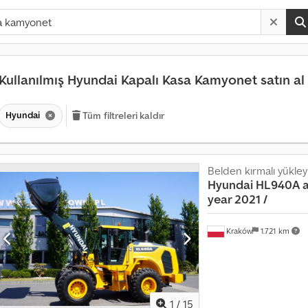
Kullanılmış Hyundai Kapalı Kasa Kamyonet satın al
Hyundai
Tüm filtreleri kaldır
Belden kırmalı yükley
Hyundai
HL940A ar
year 2021 /
Kraków
1.721 km
1
/
15