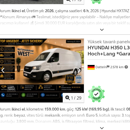
Durum:
ikinci el
, Üretim yılı:
2026
, çalışma saatleri:
6 h
, 2026 | Hyundai HX17AZ 
Konum: Almanya 🚛 Teslimat, istediğiniz yere yapılabilir – Nakliye maliyetl
racımızı kullanın! 💰 Şimdi 30.000 EUR karşılığında satın alın veya bir teklif 
deme yapılabilir (onaya tabidir)* 👷‍♂️ Bağımsız bir uzman tarafından incele
ksiklik ℹ️ 0 harcama ⚠️ 📌 Müfettişin Yorumu: 📄 Tam incelemeyi, ek fotoğraf
pucu: Daha fazla ayrıntı bulmak için çevrimiçi arama yaparken "41078 Equippo" 
Yüksek tavanlı panel
HYUNDAI
H350 L3
Abvjck 💡 Bu makine ve hizmetimizin neden öne çıktığı: ✔ Profesyoneller t
Hoch+Lang *Gara
teslimat imkanı ✔ Para İade Garantisi ✔ Güvenli ve esnek ödeme seçenekle
değerlendiriyor musunuz? Tüm ekipman sahipleri ve operatörleri için kullanı
latformumuzda kolayca erişilebilir.
Datteln
2.578 km
1
/
29
Durum:
ikinci el
, kilometre:
159.000 km
, güç:
125 kW (169,95 bg)
, ilk tescil:
0
kg
, renk:
beyaz
, vites türü:
mekanik
, emisyon sınıfı:
Euro 5
, koltuk sayısı:
3
, t
uzunluğu:
3.800 mm
, Donanım:
ABS, is filtrasyon filtresi, klima, merkezi ki
lın. Dijital olarak finanse edin. Ülke çapında teslimat yaptırın. ----Şimdi W