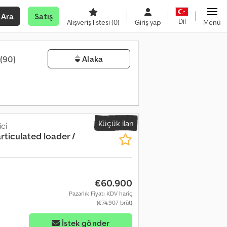
Ara
Satış
Dil
Alışveriş listesi
(0)
Giriş yap
Menü
(90)
Alaka
Küçük ilan
ici
ticulated loader /
€60.900
Pazarlık Fiyatı KDV hariç
(€74.907 brüt)
İstek gönder