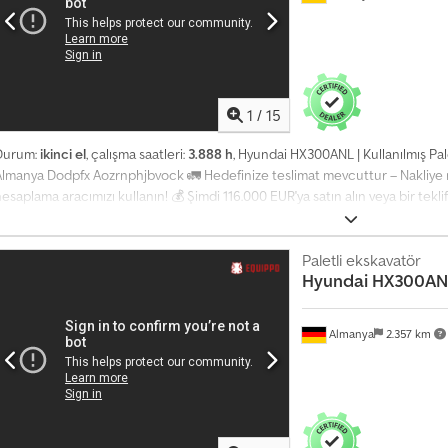
unuyoruz; bunlar platformumuzda kolayca erişilebilir.
1
/
15
Durum:
ikinci el
, çalışma saatleri:
3.888 h
, Hyundai HX300ANL | Kullanılmış Pa
Almanya Dodpfx Aozrnphjbvock 🚛 Hedefinize teslimat mevcuttur – Nakliye m
esaplama aracımızı kullanın! 💰 Şimdi 116.000 EUR'ya satın alın veya bir tekli
eslimatta ödeme imkanı mevcuttur (onaya tabidir)* 👷‍♂️ Bağımsız bir uzman 
3'ü onaylandı ✅, 19'u kusurlu ℹ️, 1 harcama ⚠️ 📌 Müfettişin Yorumu: Yoğun k
htiyaç duymaktadır, çok gürültülü bir güç aktarma organına ve duyulabilir bi
Paletli ekskavatör
Hyundai
HX300AN
fonksiyonlar inceleme sırasında çalışmaktadır. 📄 Ekskavatörün tam inceleme
örmek ister misiniz? İpucu: Daha fazla ayrıntı ararken çevrimiçi olarak yayg
şeklindedir. 💡 Bu makine ve hizmetimizin neden öne çıktığı: ✔ Profesyonel
Almanya
2.357 km
Şantiyeye teslimat imkanı ✔ Para İade Garantisi ✔ Güvenli ve esnek ödeme
eçeneklerini değerlendiriyor musunuz? Tüm ekipman sahipleri ve operatörler
unuyoruz; bunlar platformumuzda kolayca erişilebilir.