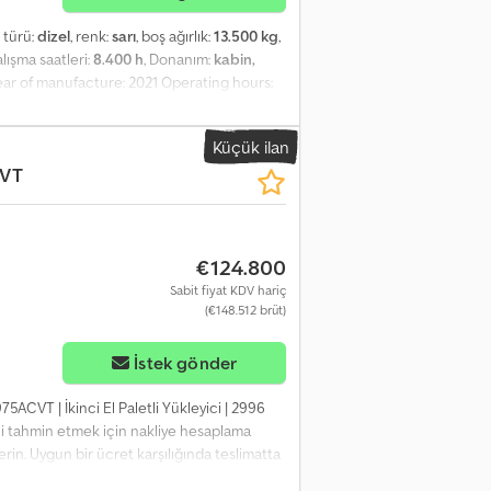
t türü:
dizel
, renk:
sarı
, boş ağırlık:
13.500 kg
,
alışma saatleri:
8.400 h
, Donanım:
kabin,
Year of manufacture: 2021 Operating hours:
58 HP 6-cylinder Cummins engine Radio Air
sion Onboard scale Bucket float function
Küçük ilan
city: 2.5 m³ The machine was purchased
VT
lent technical and visual condition One
€124.800
Sabit fiyat KDV hariç
(€148.512 brüt)
İstek gönder
75ACVT | İkinci El Paletli Yükleyici | 2996
ni tahmin etmek için nakliye hesaplama
verin. Uygun bir ücret karşılığında teslimatta
incelenmiştir 56 inceleme noktası, 54'ü