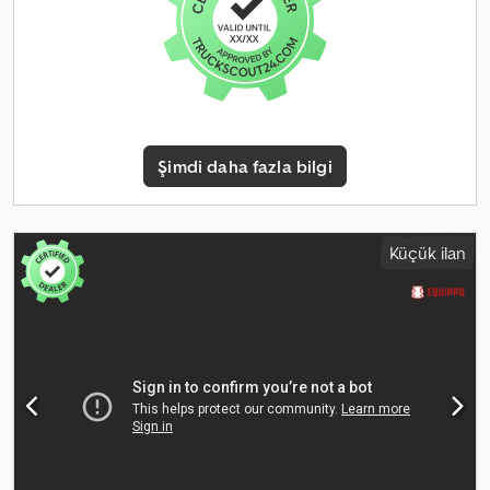
takılı, 1 kepçe, hidrolik yağı seviyesi biraz düşük, iyi motor
performansı, otomatik yağlama sistemi hortumdan biraz yağ
kaçırıyor, döner aktarma organında ve bomun cıvatalarında ve
silindir pimlerinde küçük bir boşluk mevcut. 📄 Tam inceleme
raporunu, ek fotoğrafları veya bir videoyu görmek ister misiniz?
İpucu: Daha fazla ayrıntı bulmak için çevrimiçi arama yaparken
"40585 Equippo" referansı sıklıkla kullanılır. 💡 Bu makine ve
Şimdi daha fazla bilgi
hizmetimizin öne çıkma nedenleri: ✔ Profesyoneller tarafından
kapsamlı inceleme ✔ Şantiyeye teslimat imkanı ✔ Para İade
Garantisi ✔ Güvenli ve esnek ödeme seçenekleri 🔄 Diğer
ekipman seçeneklerini değerlendiriyor musunuz? Tüm ekipman
Küçük ilan
sahipleri ve operatörleri için kullanışlı araçlar ve kaynaklar
sunuyoruz; bunlar platformumuzda kolayca erişilebilir.