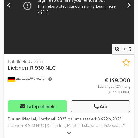
1
/
15
Paletli ekskavatör
Liebherr
R 930 NLC
€149.000
Almanya
2.357 km
Sabit fiyat KDV hariç
(€177.310 brüt)
Talep etmek
Ara
Durum:
ikinci el
, Üretim yılı:
2023
, çalışma saatleri:
3.422 h
, 2023 |
Liebherr R 930 NLC | Kullanılmış Paletli Ekskavatör | 3422 saat 📍
Konum: Almanya 🚛 Hedefinize teslimat mevcuttur – Nakliye