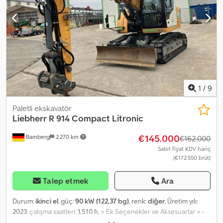
tarafından yapılmıştır Hatalar ve ara satışlar saklıdır! = Diğer bilgiler
= Yıl: 2013 Hasar: yok
1
/
9
Paletli ekskavatör
Liebherr
R 914 Compact Litronic
€145.000
Bamberg
2.270 km
€162.000
Sabit fiyat KDV hariç
(€172.550 brüt)
Talep etmek
Ara
Durum:
ikinci el
, güç:
90 kW (122,37 bg)
, renk:
diğer
, Üretim yılı:
2023
, çalışma saatleri:
1.510 h
, = Ek Seçenekler ve Aksesuarlar = -
Otomatik yağlama sistemi -> Otomatik yağlama sistemi Cjdpfxsxn