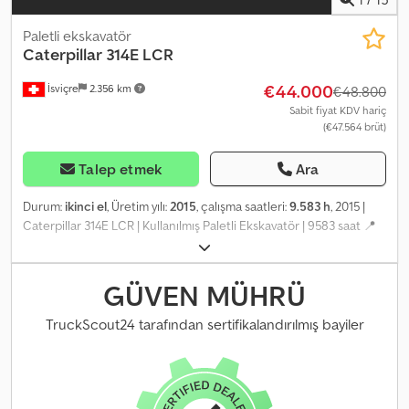
Paletli ekskavatör
Caterpillar
314E LCR
€44.000
İsviçre
2.356 km
€48.800
Sabit fiyat KDV hariç
(€47.564 brüt)
Talep etmek
Ara
Durum:
ikinci el
, Üretim yılı:
2015
, çalışma saatleri:
9.583 h
, 2015 |
Caterpillar 314E LCR | Kullanılmış Paletli Ekskavatör | 9583 saat 📍
Konum: İsviçre 🚛 Hedefinize teslimat mevcuttur – Nakliye
maliyetini tahmin etmek için gönderi hesaplama aracımızı kullanın!
Chodpfx Apeyyqmzo Ija 💰 Şimdi 44.000 EUR karşılığında satın alın
GÜVEN MÜHRÜ
veya bir teklif verin. Uygun bir ücret karşılığında teslimatta ödeme
imkanı mevcuttur (onaya tabidir)* 👷‍♂️ Bağımsız bir uzman
TruckScout24 tarafından sertifikalandırılmış bayiler
tarafından incelenmiştir 65 kontrol noktası, 53'ü onaylandı ✅, 11'i
eksik ℹ️, 1 adet sorunlu parça ⚠️ 📌 Mühendisin Yorumu: KEPÇE
DAHİL DEĞİLDİR. İyi çalışan bir ekskavatör, motor biraz gürültülü,
Cat Product Link Sistemi, kamera ve Oilquick hızlı bağlantı sistemi