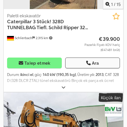
1
/
15
Paletli ekskavatör
Caterpillar
3 Stück! 328D
TUNNELBAG Tiefl. Schild Ripper 32...
€39.900
Schlierbach
2.315 km
Pazarlık Fiyatı KDV hariç
(€47.481 brüt)
Talep etmek
Ara
Durum:
ikinci el
, güç:
140 kW (190,35 bg)
, Üretim yılı:
2013
, CAT 328
D (328 DLCR ZTAL) tünel ekskavatörü Birçok ek parça ek ücret
karşılığında temin edilebilir, örneğin komple üst yapı gibi! • Güç:
140 kW (190 bg) • Tünel çalışmaları için eklemli/ayarlanabilir bom •
Küçük ilan
Hızlı değiştirici sistem • Dozer bıçağı desteği • Klima • Kısa kuyruk
versiyonu • 11.600 saat çalışma süresi • 600 mm palet genişliği • 1 x
1,3 m³ dip kazıcı kepçe ve 1 x ripper dahil • Kazı derinliği: yaklaşık 7
m • Boş ağırlık: 43.500 kg Chedpewmpcusfx Ap Iea - Alman
makinesi! - Çalışır durumda! - Tüm bakımlar Zeppelin / Caterpillar