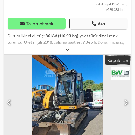
Sabit fiyat KDV hariç
(€59.381 brüt)
Talep etmek
Ara
Durum:
ikinci el
, güç:
86 kW (116,93 bg)
, yakıt türü:
dizel
, renk:
turuncu
, Üretim yılı:
2018
, çalışma saatleri:
7.045 h
, Donanım:
araç
içi bilgisayar
, Hitachi ZX160LC-6 Crawler Excavator Year of
manufacture: 2018 Operating hours: approx. 7,045 hours Net
Küçük ilan
weight: approx. 18,200 kg 86 kW Internal no.: 060088 140 cm
digging bucket with teeth, Oil Quick quick coupler, rubber tracks,
side and rear cameras, air suspension seat Financing available
Vehicle inspections are only possible by appointment. Delivery to
German ports available at extra cost - - Homepage: E-mail: - For
sales outside Germany (including EU countries), we require a
deposit of 10% of the sales price as VAT security. Upon receipt of
the required documents (to be specified by us), the deposit will
be refunded to the customer! - --Subject to errors and prior sale.
NET EXPORT PRICE: €49,900, domestic + 19% VAT. - --Managing
Director (English / Turkish): Daniel , French: Katharina , Spanish:
Justino , Ex-Yugoslavian: Melisa Trade-in possible for all vehicle