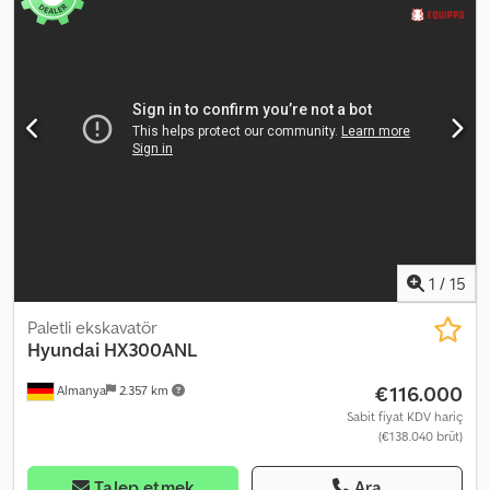
verin. Uygun bir ücret karşılığında teslimatta ödeme seçeneği
mevcuttur (onaya tabidir)* 👷‍♂️ Bağımsız bir uzman tarafından
incelenmiştir 0 İnceleme noktası 0 onaylandı ✅ 0 eksiklik ℹ️ 0 gider
⚠️ 📌 Müfettişin Yorumu: Chedpfezrn Dfox Ap Isa 📄 Kapsamlı
incelemeyi, ek fotoğrafları veya bir videoyu görmek ister misiniz?
İpucu: Daha fazla ayrıntı ararken çevrimiçi olarak yaygın olarak
kullanılan referans "41077 Equippo" şeklindedir. 💡 Bu makine ve
hizmetimizin neden öne çıktığı: ✔ Profesyoneller tarafından
kapsamlı inceleme ✔ Şantiyeye teslimat imkanı ✔ Para İade
Garantisi ✔ Güvenli ve esnek ödeme seçenekleri 🔄 Diğer
ekipman seçeneklerini değerlendiriyor musunuz? Tüm ekipman
sahipleri ve operatörleri için kullanışlı araçlar ve kaynaklar
sunuyoruz; bunlar platformumuzda kolayca erişilebilir.
1
/
15
Paletli ekskavatör
Hyundai
HX300ANL
€116.000
Almanya
2.357 km
Sabit fiyat KDV hariç
(€138.040 brüt)
Talep etmek
Ara