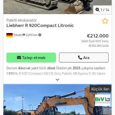
1
/
14
Paletli ekskavatör
Liebherr
R 920Compact Litronic
€212.000
Treuen
2.210 km
Sabit fiyat KDV hariç
(€252.280 brüt)
Talep etmek
Ara
Durum:
ikinci el
, yakıt türü:
dizel
, Üretim yılı:
2023
, çalışma saatleri:
1.890 h
, R 920 Compact G6.1-D; Güç Paketi, AB Aşama V; Alt takım
LC, iz genişliği 2250 mm; Paletler B60, 600 mm genişliğinde, 46
bağlantılı kauçuk tabanlı paletler; Konforlu sürücü koltuğu; LIDAT
Küçük ilan
donanımı; 5,30 m uzunluğunda, mini joystick ile kontrol edilen
uzatılabilir bom; Boru hattı kırılmasına karşı koruma sağlayan
kaldırma silindiri; Boru hattı kırılmasına karşı koruma sağlayan bom
silindiri; 2,65 m uzunluğunda kepçe kolu; Standart LED+ Elite
paket; LEICA ön hazırlığı; Çekiç, makas ve kavrama için hidrolik