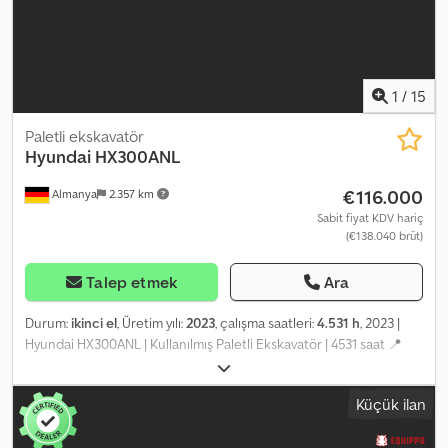
sunuyoruz; bunlar platformumuzda kolayca erişilebilir.
1
/
15
Paletli ekskavatör
Hyundai
HX300ANL
€116.000
Almanya
2.357 km
Sabit fiyat KDV hariç
(€138.040 brüt)
Talep etmek
Ara
Durum:
ikinci el
, Üretim yılı:
2023
, çalışma saatleri:
4.531 h
, 2023 |
Hyundai HX300ANL | Kullanılmış Paletli Ekskavatör | 4531 saat 📍
Konum: Almanya 🚛 İstediğiniz yere teslimat mevcuttur – Nakliye
maliyetini tahmin etmek için nakliye hesaplama aracımızı kullanın!
Küçük ilan
💰 Şimdi 116.000 Euro'ya satın alın veya bir teklif verin. Uygun bir
ücret karşılığında teslimatta ödeme seçeneği mevcuttur (onaya