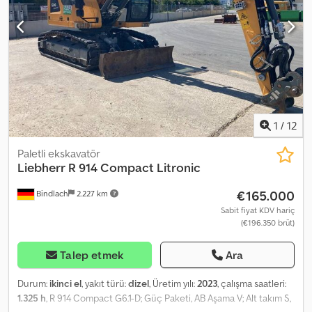
sistem; Hızlı değiştirme sistemi LIKUFIX 48; İçerisinde 2 adet derin
kazma kepçesi ve 1 adet hendek temizleme kepçesi
bulunmaktadır. = Ek Bilgiler = Seri numarası: 1705/58272 Teslimat
koşulları: EXW Chsdpfszq Dpnex Ap Isa Üretim ülkesi: FR Daha fazla
bilgi için Frank Beck ile iletişime geçin.
1
/
12
Paletli ekskavatör
Liebherr
R 914 Compact Litronic
€165.000
Bindlach
2.227 km
Sabit fiyat KDV hariç
(€196.350 brüt)
Talep etmek
Ara
Durum:
ikinci el
, yakıt türü:
dizel
, Üretim yılı:
2023
, çalışma saatleri:
1.325 h
, R 914 Compact G6.1-D; Güç Paketi, AB Aşama V; Alt takım S,