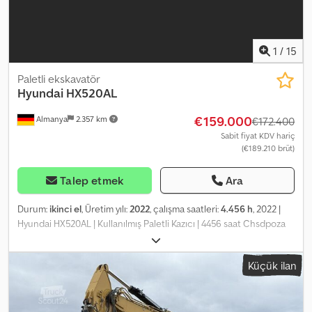
esnek ödeme seçenekleri 🔄 Diğer ekipman seçeneklerini
değerlendiriyor musunuz? Tüm ekipman sahipleri ve operatörleri
için kullanışlı araçlar ve kaynaklar sunuyoruz – platformumuzda
kolayca erişilebilir.
1
/
15
Paletli ekskavatör
Hyundai
HX520AL
€159.000
Almanya
2.357 km
€172.400
Sabit fiyat KDV hariç
(€189.210 brüt)
Talep etmek
Ara
Durum:
ikinci el
, Üretim yılı:
2022
, çalışma saatleri:
4.456 h
, 2022 |
Hyundai HX520AL | Kullanılmış Paletli Kazıcı | 4456 saat Chsdpoza
Hcdsfx Ap Ioa 📍Konum: Almanya 🚛 Hedefinize teslimat mevcuttur
– Nakliye maliyetini tahmin etmek için nakliye hesaplama aracımızı
Küçük ilan
kullanın! 💰 Şimdi 159.000 EUR karşılığında satın alın veya bir teklif
sunun. Uygun bir ücret karşılığında teslimatta ödeme mümkündür
(onaya tabidir)* 👷‍♂️ Bağımsız bir uzman tarafından incelenmiştir 59
kontrol noktası, 55'i onaylandı ✅, 3'ü eksik ℹ️, 1'i sorunlu ⚠️ 📌