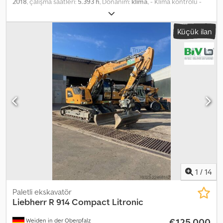
2018
, çalışma saatleri:
5.393 h
, Donanım:
klima
, - Klima kontrolü -
Radyo Chsdpfx Apeznul Uj Ioa
Küçük ilan
1
/
14
Paletli ekskavatör
Liebherr
R 914 Compact Litronic
€125.000
Weiden in der Oberpfalz