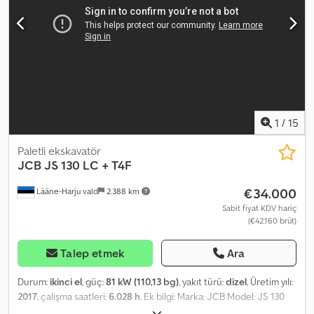
sistem; Hızlı değiştirici LIKUFIX 48; 2 adet derin kepçe ve 1 adet
hendek temizleme kepçesi dahildir; Chjdpfozq A Ddsx Ap Isa = Ek
Bilgiler = Boş ağırlık: 19.000 kg Seri numarası: 1511/57169 Teslimat
koşulları: EXW Üretim ülkesi: FR Daha fazla bilgi için Frank Beck ile
iletişime geçin.
1
/
15
Paletli ekskavatör
JCB
JS 130 LC + T4F
€34.000
Lääne-Harju vald
2.388 km
Sabit fiyat KDV hariç
(€42.160 brüt)
Talep etmek
Ara
Durum:
ikinci el
, güç:
81 kW (110,13 bg)
, yakıt türü:
dizel
, Üretim yılı:
2017
, çalışma saatleri:
6.028 h
, Ek bilgi: Marka: JCB Model: JS 130
LC + T4F Yıl: 2017 Codozd S Skepfx Ap Ieha Saat: 6028 Şasi