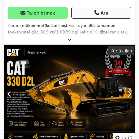
Talep etmek
Ara
Durum:
mükemmel (kullanılmış)
, Fonksiyonellik:
tamamen
fonksiyonel
, güç:
80,9 kW (109,99 bg)
, yakıt türü:
dizel
, renk:
sarı
,
boş ağırlık:
15.645 kg
, Üretim yılı:
2016
, çalışma saatleri:
4.800 h
,
Donanım:
hidrolik, kabin, klima
, Paletli ekskavatör JCB JS 145LC /
Küçük ilan
4800 MTH Yıl 2016 Çalışma saati 4800 Motor gücü 110 HP Ağırlık
15.645 kg Kazı menzili 752 cm Maksimum kazı derinliği 4,81 m Palet
genişliği 600 mm Hızlı bağlantı Kamera Hendek kovası Chodpfx
Apozrf D Ns Isa Hidrolik hatlar Klima 2 kova dahil Teknik ve görsel
durumu mükemmel.
1
/
15