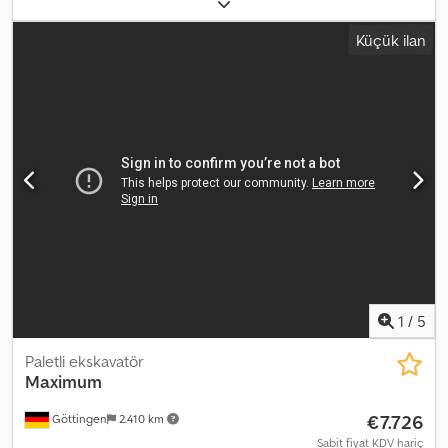
iz genişliği 2000 mm; Mini-joystick ile 2500 mm destekleyici palet;
Palet B4, 500 mm kauçuk tabanlı paletler, 46 bağlantı; Konforlu
Küçük ilan
sürücü koltuğu; LIDAT donanımı; Mini-joystick ile 4,85 m
ayarlanabilir bom; Boru kırılmasına karşı koruma, kaldırma silindiri;
Boru kırılmasına karşı koruma, bom silindiri; 2,45 m kepçe kolu;
Standart LED+ Elite paketi; Çevre LED+ paketi; Çekiç, makas ve
kavrayıcı için hidrolik sistem; Hızlı değiştirici LIKUFIX 48; 2 adet
derin kepçe ve 1 adet hendek temizleme kepçesi dahildir. = Ek
Bilgiler = Seri numarası: 1511/58673 Csdpfszq Dliox Ap Ioha Teslimat
koşulları: EXW Üretim ülkesi: FR Daha fazla bilgi için Frank Beck ile
iletişime geçin.
1
/
5
Paletli ekskavatör
Maximum
€7.726
Göttingen
2.410 km
Sabit fiyat KDV hariç