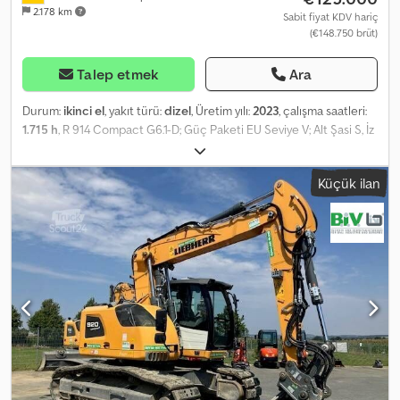
2.178 km
Sabit fiyat KDV hariç
(€148.750 brüt)
Talep etmek
Ara
Durum:
ikinci el
, yakıt türü:
dizel
, Üretim yılı:
2023
, çalışma saatleri:
1.715 h
, R 914 Compact G6.1-D; Güç Paketi EU Seviye V; Alt Şasi S, İz
Genişliği 2000 mm; Mini Joystick aracılığıyla 2600 mm'lik
destekleyici palet; LIDAT Donanımı; Sürücü Koltuğu Konfor; Mini
Küçük ilan
Joystick aracılığıyla 4,85 m'lik ayarlanabilir bom; Boru kırılmasına
karşı koruma, kaldırma silindiri; Boru kırılmasına karşı koruma, bom
silindiri; 2,45 m'lik kova sapı; Standart LED+ Elite Paketi; Surround
LED+ Paketi; Çekiç, makas ve kavrayıcı için hidrolik sistem; Hızlı
değiştirici LIKUFIX 48; İçerisinde 2 adet derin kova ve 1 adet
hendek temizleme kovası bulunmaktadır. = Ek Bilgiler =
Chodozqzwcjpfx Ap Ija Boş ağırlık: 18.000 kg Seri numarası:
1511/57557 Teslimat koşulları: EXW Üretim ülkesi: FR Daha fazla bilgi
için Frank Beck ile iletişime geçin.