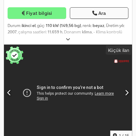
Fiyat bilgisi
Ara
Durum:
ikinci el
, güç:
110 kW (149,56 bg)
, renk:
beyaz
, Üretim yılı:
2007
, çalışma saatleri:
11.659 h
, Donanım:
klima
, - Klima kontrolü
Cedpfeyzbzljx Ap Isha
Küçük ilan
1
/
15