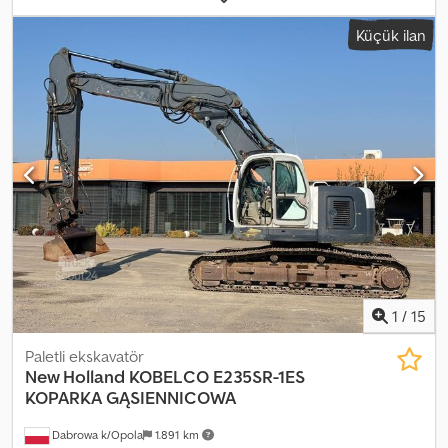
Numarası (VIN): JCBJS13FLH2424330 Motor: 444 TA4-81E E1C 81
Küçük ilan
kW Ağırlık: 13.875 kg Palet genişliği: 700 mm = Daha fazla bilgi = CE
işareti: evet Seri numarası: 17B2814
1
/
15
Paletli ekskavatör
New Holland
KOBELCO E235SR-1ES
KOPARKA GĄSIENNICOWA
Dabrowa k/Opola
1.891 km