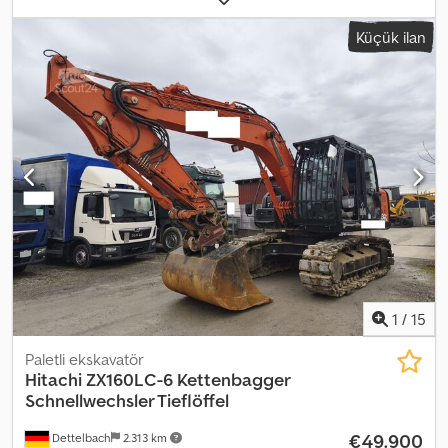
Sqnj Ap Ieha - Kazma kovası - Kauçuk paletler - Joystick kontrolü -
Küçük ilan
Döner uyarı lambası - Hızlı bağlantı sistemi - Standart derinlik
kovası = Notlar = R 914 Compact G6.1-D; Power Pack EU Seviye V;
Alt takım S, palet genişliği 2000 mm; Mini joystick ile 2500 mm
destekleyici düzleştirme bıçağı; Konfor sürücü koltuğu; LIDAT
donanımı; Mini joystick ile 4,85 m değişken bom; Boru kırılmasına
karşı koruma, kaldırma silindiri; Boru kırılmasına karşı koruma, bom
silindiri; 2,45 m kova sapı; Çekiç, makas ve kıskaç için hidrolik
sistem; Hızlı bağlantı sistemi LIKUFIX 48; Standart LED+ Elite paketi;
Çevre LED+ paketi; İçerisinde 2 adet derinlik kovası ve 1 adet
kazma kovası bulunmaktadır. = Ek Bilgiler = Genel durum: ortalama
Teknik durum: ortalama Görsel durum: ortalama Emisyon seviyesi:
Seviye V / Tier V Teslimat koşulları: EXW Son inceleme: 2025-03-13
Üretim ülkesi: FR Daha fazla bilgi için lütfen Frank Beck veya
Johanna Schmidt ile iletişime geçin.
1
/
15
Paletli ekskavatör
Hitachi
ZX160LC-6 Kettenbagger
Schnellwechsler Tieflöffel
€49.900
Dettelbach
2.313 km