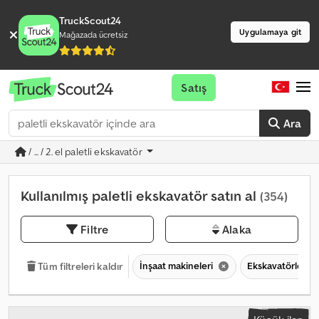
TruckScout24
Uygulamaya git
Mağazada ücretsiz
Satış
Ara
/ ... / 2. el paletli ekskavatör
Kullanılmış paletli ekskavatör satın al
(354)
Filtre
Alaka
İnşaat makineleri
Ekskavatörler
Tüm filtreleri kaldır