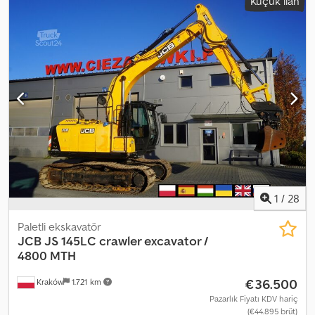
Küçük ilan
1
/
28
Paletli ekskavatör
JCB
JS 145LC crawler excavator /
4800 MTH
€36.500
Kraków
1.721 km
Pazarlık Fiyatı KDV hariç
(€44.895 brüt)