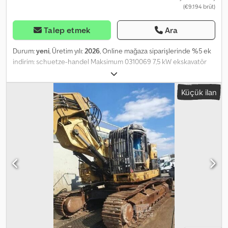
(€9.194 brüt)
Talep etmek
Ara
Durum:
yeni
, Üretim yılı:
2026
, Online mağaza siparişlerinde %5 ek
indirim: schuetze-handel Maksimum 0310069 7,5 kW ekskavatör
m-ct08, 850 kg Dizel / 3 silindir CE 288x88x223 cm 179 cm kazma
derinliği Isıtma sistemli tam kabin Kova, Kova kapasitesi: 0,06 m³
Küçük ilan
2490 mm kova yüksekliği, 163 cm lastik palet tahrik sistemi,
Chedpoytp Enjfx Ap Iea 23 cm genişlik, 360° dönüş yarıçapı