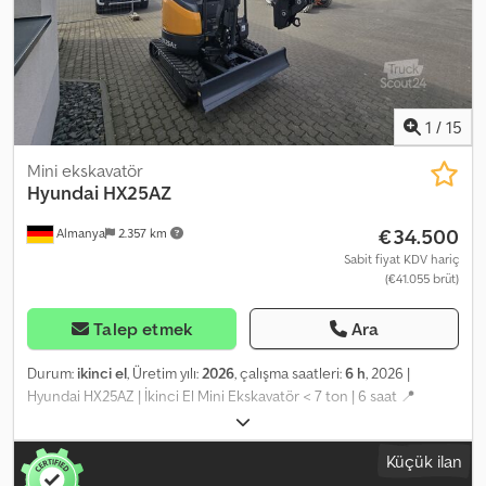
1
/
15
Mini ekskavatör
Hyundai
HX25AZ
€34.500
Almanya
2.357 km
Sabit fiyat KDV hariç
(€41.055 brüt)
Talep etmek
Ara
Durum:
ikinci el
, Üretim yılı:
2026
, çalışma saatleri:
6 h
, 2026 |
Hyundai HX25AZ | İkinci El Mini Ekskavatör < 7 ton | 6 saat 📍
Konum: Almanya 🚛 Hedefinize teslimat mevcuttur – Nakliye
maliyetlerini tahmin etmek için nakliye hesaplama aracımızı
Küçük ilan
kullanın! 💰 Şimdi 34.500 EUR karşılığında satın alın veya bir teklif