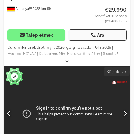
€29.990
Almanya
2.357 km
Sabit fiyat KDV hariç
(€35.688 brüt)
Talep etmek
Ara
Durum:
ikinci el
, Üretim yılı:
2026
, çalışma saatleri:
6 h
, 2026 |
Hyundai HX17AZ | Kullanılmış Mini Ekskavatör < 7 ton | 6 saat 📍
Konum: Almanya 🚛 Teslimat, istediğiniz yere yapılabilir – Nakliye
maliyetlerini tahmin etmek için nakliye hesaplama aracımızı
Küçük ilan
kullanın! 💰 Şimdi 30.000 EUR karşılığında satın alın veya bir teklif
sunun. Uygun bir ücret karşılığında teslimatta ödeme yapılabilir
(onaya tabidir)* 👷‍♂️ Bağımsız bir uzman tarafından incelenmiştir 0
İnceleme noktası 0 onaylandı ✅ 0 eksiklik ℹ️ 0 harcama ⚠️ 📌
Müfettişin Yorumu: 📄 Tam incelemeyi, ek fotoğrafları veya bir
videoyu görmek ister misiniz? İpucu: Daha fazla ayrıntı bulmak için
çevrimiçi arama yaparken "41078 Equippo" referansı sıklıkla
kullanılır. Cjdpfx Apszh Iluj Ieha 💡 Bu makine ve hizmetimizin
neden öne çıktığı: ✔ Profesyoneller tarafından kapsamlı inceleme
✔ Şantiyeye teslimat imkanı ✔ Para İade Garantisi ✔ Güvenli ve